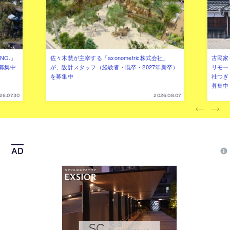
NC.」
佐々木慧が主宰する「axonometric株式会社」
古民家
募集中
が、設計スタッフ（経験者・既卒・2027年新卒）
リモー
を募集中
社つぎ
募集中
26.07.30
2026.08.07