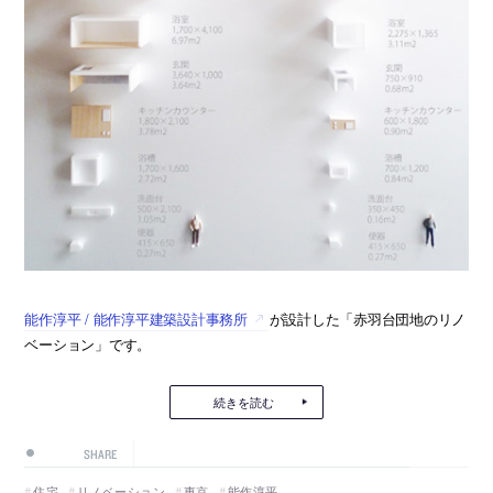
能作淳平 / 能作淳平建築設計事務所
が設計した「赤羽台団地のリノ
ベーション」です。
続きを読む
SHARE
住宅
リノベーション
東京
能作淳平