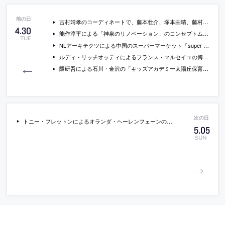
吉村靖孝のコーディネートで、藤本壮介、塚本由晴、藤村龍至、石川初などが出演するイブニングレクチャーが明治大学で開催
4
.
30
能作淳平による「神泉のリノベーション」のコンセプトムービー
TUE
NLアーキテクツによる中国のスーパーマーケット「super market sanya lake park」の画像
ルディ・リッチオッティによるフランス・マルセイユの博物館「Museum of Ricciotti」の写真
隈研吾による石川・金沢の「キッズアカデミー太陽丘保育園」の写真
トニー・フレットンによるオランダ・ヘーレンフェーンの住宅の写真
5
.
05
SUN