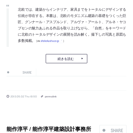
北欧では、建築からインテリア、家具までをトータルにデザインする
伝統が存在する。本書は、北欧のモダニズム建築の基礎をつくった巨
匠、グンナール・アスプルンド、アルヴァ・アールト、アルネ・ヤコ
ブセンの魅力あふれる作品を取り上げながら、「自然」をキーワード
に北欧のトータルデザインの展開を読み解く。撮下しの写真と原図も
多数掲載。
(via
shokokusha.co.jp
)
続きを読む
SHARE
2013.05.02 Thu 18:50
permalink
能作淳平 / 能作淳平建築設計事務所
SHARE