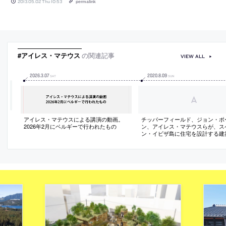
2013.05.02 Thu 10:53
permalink
#アイレス・マテウス
の関連記事
VIEW ALL
2026
.
3
.
07
2020
.
8
.
09
SAT
SUN
アイレス・マテウスによる講演の動画。
チッパーフィールド、ジョン・ポ
2026年2月にベルギーで行われたもの
ン、アイレス・マテウスらが、ス
ン・イビザ島に住宅を設計する建
ジェクト「Sabina」のそれぞれ
の画像