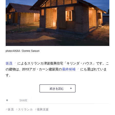
photo©AKAA / Dominic Sansoni
坂茂
によるスリランカ津波復興住宅「キリンダ・ハウス」です。こ
の建物は、2013アガ・カーン建築賞の
最終候補
にも選ばれていま
す。
続きを読む
SHARE
坂茂
スリランカ
復興支援