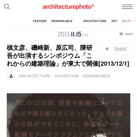
2013
.
11
.
15
FRI
槙文彦、磯崎新、原広司、隈研
SHARE
吾が出演するシンポジウム「こ
れからの建築理論」が東大で開催[2013/12/1]
ARCHITECTURE
EXHIBITION
REMARKABLE
|
|