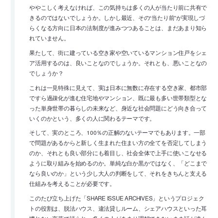
ややこしく考えなければ、この気持ちは多くの人が当たり前に共有で
きるのではないでしょうか。しかし最近、その“当たり前”が実現しづ
らくなる方向に日本の法制度が進みつつあることは、まだあまり知ら
れていません。
果たして、街に建っている空き家や空いているマンション住戸をシェ
ア活用するのは、良いことなのでしょうか。それとも、悪いことなの
でしょうか？
これは一見特殊に見えて、実は日本に無数に存在する空き家、都市部
ですら過疎化が進む住宅地やマンション、既に最も多い世帯類型とな
った単身世帯の暮らしの未来など、身近な社会問題にどう向き合って
いくのかという、多くの人に関わるテーマです。
そして、実のところ、100％の正解のないテーマでもあります。一部
で問題があるからと新しく生まれた住まい方の全てを否定してしまう
のか、それとも良い部分にも着目し、社会全体で上手に使いこなせる
ように取り組みを始めるのか。単純な白か黒かではなく、「どこまで
なら良いのか」という少し大人の判断をして、それをきちんと支える
仕組みを考えることが必要です。
このたび立ち上げた「SHARE ISSUE ARCHIVES」というプロジェク
トの役割は、脱法ハウス、違法貸しルーム、シェアハウスといった耳