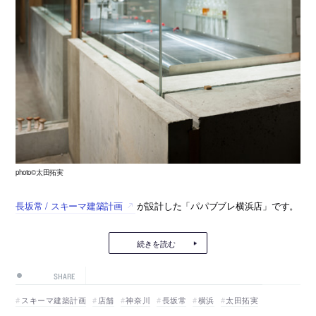
photo©太田拓実
長坂常 / スキーマ建築計画
が設計した「パパブブレ横浜店」です。
続きを読む
SHARE
スキーマ建築計画
店舗
神奈川
長坂常
横浜
太田拓実