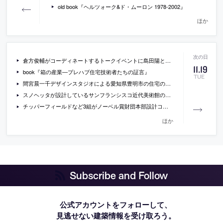
old book『ヘルツォーク&ド・ムーロン 1978-2002』
ほか
倉方俊輔がコーディネートするトークイベントに島田陽と「六甲の住居」の施主が出演[2013/11/20]
11
.
19
book『箱の産業―プレハブ住宅技術者たちの証言』
TUE
間宮晨一千デザインスタジオによる愛知県豊明市の住宅のオープンハウスが開催。[2013/11/23・24]
スノヘッタが設計しているサンフランシスコ近代美術館の新しい階段スペースの画像
チッパーフィールドなど3組がノーベル賞財団本部設計コンペで最終候補に選出。
ほか
Subscribe and Follow
公式アカウントをフォローして、
見逃せない建築情報を受け取ろう。