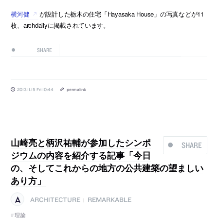
横河健
が設計した栃木の住宅「Hayasaka House」の写真などが11
枚、archdailyに掲載されています。
SHARE
2013.11.15 Fri 10:44
permalink
山崎亮と柄沢祐輔が参加したシンポ
SHARE
ジウムの内容を紹介する記事「今日
の、そしてこれからの地方の公共建築の望ましい
あり方」
ARCHITECTURE
REMARKABLE
|
理論