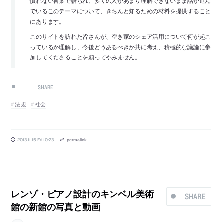
慣れない言葉で語られ、多くの人があまり理解できないまま話が進ん
でいるこのテーマについて、きちんと知るための材料を提供すること
にあります。
このサイトを訪れた皆さんが、空き家のシェア活用について何が起こ
っているか理解し、今後どうあるべきか共に考え、積極的な議論に参
加してくださることを願ってやみません。
SHARE
法規
社会
2013.11.15 Fri 10:23
permalink
レンゾ・ピアノ設計のキンベル美術
SHARE
館の新館の写真と動画