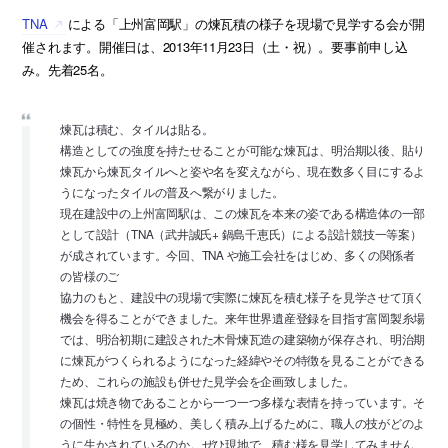
TNA
による「上州富岡駅」の煉瓦積の様子を現場で見学する会が開
催されます。開催日は、2013年11月23日（土・祝）。要事前申し込
み。先着25名。
煉瓦は積む、タイルは貼る。
構造としての強度を持たせることが可能な煉瓦は、明治期以後、貼り
煉瓦から煉瓦タイルへと姿や名を変えながら、現在数多く目にするよ
うになったタイルの普及へ繋がりました。
現在建設中の上州富岡駅は、この煉瓦を本来の姿である構造体の一部
として設計（TNA（武井誠氏+ 鍋島千恵氏）による設計競技一等案）
が成されています。今回、TNA や施工会社をはじめ、多くの関係者
の皆様のご
協力のもと、建設中の現場で実際に煉瓦を積む様子を見学させて頂く
機会を得ることができました。来年世界遺産登録を目指す富岡製糸場
では、明治初期に建設された木骨煉瓦造の建築物が保存され、明治期
に煉瓦がつくられるようになった経緯やその特徴を見ることができる
ため、これらの施設も併せた見学会を企画致しました。
煉瓦は焼き物であることから一つ一つ多様な表情を持っています。そ
の個性・特性を見極め、美しく積み上げるために、職人の技がどのよ
うに生かされているのか。ぜひ現地で、積む様を見学してみません