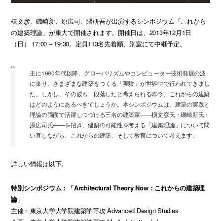
槙文彦、磯崎新、原広司、隈研吾が出演するシンポジウム「これから
の建築理論」が東大で開催されます。開催日は、2013年12月1日
（日） 17:00 – 19:30。定員113名先着順、別室にて中継予定。
主に1990年代以降、グローバリズムやコンピューター技術発展の波
に乗り、さまざまな建築をつくる「実験」が世界中で行われてきまし
た。しかし、その波も一段落したと考えられる昨今、これからの建築
はどのようにあるべきでしょうか。本シンポジウムは、建築の実践と
理論の両面で活躍しつづける三名の建築家――槇文彦氏・磯崎新氏・
原広司氏――を招き、建築の可能性を考える「建築理論」について問
い直しながら、これからの建築、そして教育について考えます。
詳しい情報は以下。
特別シンポジウム：「Architectural Theory Now：これからの建築理
論」
主催：東京大学大学院建築学専攻 Advanced Design Studies