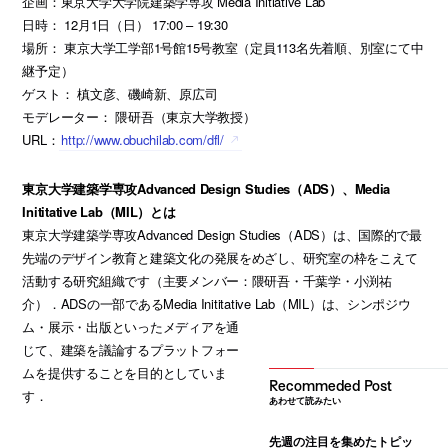
企画：東京大学大学院建築学専攻 Media Initiative Lab
日時： 12月1日（日） 17:00 – 19:30
場所： 東京大学工学部1号館15号教室（定員113名先着順、別室にて中
継予定）
ゲスト： 槙文彦、磯崎新、原広司
モデレーター： 隈研吾（東京大学教授）
URL：
http://www.obuchilab.com/dfl/
東京大学建築学専攻Advanced Design Studies（ADS）、Media
Inititative Lab（MIL）とは
東京大学建築学専攻Advanced Design Studies（ADS）は、国際的で最
先端のデザイン教育と建築文化の発展をめざし、研究室の枠をこえて
活動する研究組織です（主要メンバー：隈研吾・千葉学・小渕祐
介）．ADSの一部であるMedia Inititative Lab（MIL）は、シンポジウ
ム・展示・出版といったメディアを通
じて、建築を議論するプラットフォー
ムを提供することを目的としていま
す．
あわせて読みたい
先週の注目を集めたトピッ