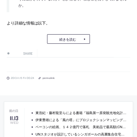
か。
より詳細な情報は以下。
続きを読む
SHARE
2013.11.15 Fri 00:24
permalink
東浩紀・藤村龍至らによる書籍『福島第一原発観光地化計画』
11
.
13
伊東豊雄による「風の塔」にプロジェクションマッピングが行われるそうです
WED
ベーコンの絵画、１４２億円で落札 美術品で最高額(CNN.co.jp)
UNスタジオが設計しているシンガポールの高層集合住宅の画像