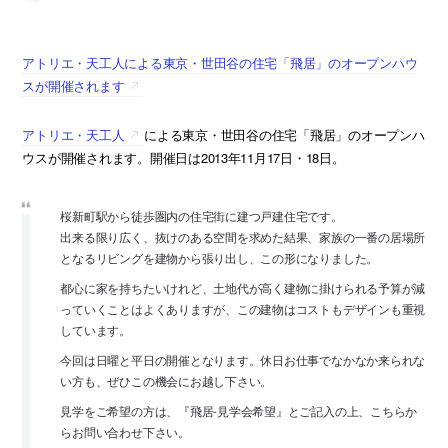
アトリエ・天工人による東京・世田谷の住宅「飛居」のオープンハウ
スが開催されます
アトリエ・天工人
による東京・世田谷の住宅「飛居」のオープンハ
ウスが開催されます。開催日は2013年11月17日・18日。
桜新町駅から徒歩圏内の住宅街に建つ戸建住宅です。
出来る限り広く、抜けのある空間を求めた結果、家族の一番の居場所
となるリビングを建物から張り出し、この形になりました。
都心に家を持ちたいけれど、土地代が高く建物に掛けられる予算が減
っていくことはよくありますが、この建物はコストもデザインも重視
しています。
今回は日曜と平日の開催となります。休日お仕事でなかなか来られな
い方も、ぜひこの機会にお越し下さい。
見学をご希望の方は、『飛居-見学会希望』とご記入の上、こちらか
らお問い合わせ下さい。