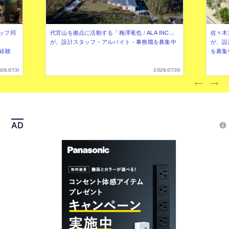
ッフ同
代官山を拠点に活動する「梅澤竜也 / ALA INC.」
佐々木慧
が、設計スタッフ・アルバイト・事務職を募集中
が、設
（経験
を募集
26.07.31
2026.07.30