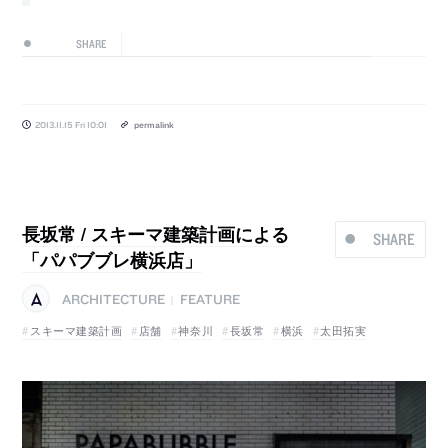
SHARE
2013.11.15 Fri 10:01
permalink
長坂常 / スキーマ建築計画による
SHARE
「パパブブレ横浜店」
ARCHITECTURE
FEATURE
|
スキーマ建築計画
店舗
神奈川
長坂常
横浜
太田拓実