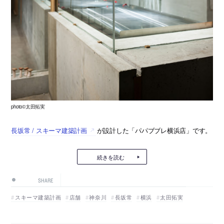
photo©太田拓実
長坂常 / スキーマ建築計画
が設計した「パパブブレ横浜店」です。
続きを読む
SHARE
スキーマ建築計画
店舗
神奈川
長坂常
横浜
太田拓実