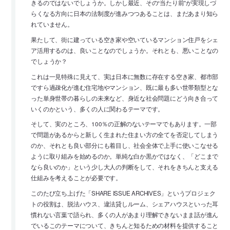
きるのではないでしょうか。しかし最近、その“当たり前”が実現しづ
らくなる方向に日本の法制度が進みつつあることは、まだあまり知ら
れていません。
果たして、街に建っている空き家や空いているマンション住戸をシェ
ア活用するのは、良いことなのでしょうか。それとも、悪いことなの
でしょうか？
これは一見特殊に見えて、実は日本に無数に存在する空き家、都市部
ですら過疎化が進む住宅地やマンション、既に最も多い世帯類型とな
った単身世帯の暮らしの未来など、身近な社会問題にどう向き合って
いくのかという、多くの人に関わるテーマです。
そして、実のところ、100％の正解のないテーマでもあります。一部
で問題があるからと新しく生まれた住まい方の全てを否定してしまう
のか、それとも良い部分にも着目し、社会全体で上手に使いこなせる
ように取り組みを始めるのか。単純な白か黒かではなく、「どこまで
なら良いのか」という少し大人の判断をして、それをきちんと支える
仕組みを考えることが必要です。
このたび立ち上げた「SHARE ISSUE ARCHIVES」というプロジェク
トの役割は、脱法ハウス、違法貸しルーム、シェアハウスといった耳
慣れない言葉で語られ、多くの人があまり理解できないまま話が進ん
でいるこのテーマについて、きちんと知るための材料を提供すること