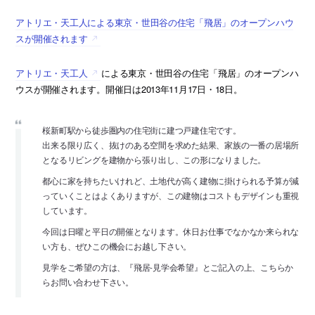
アトリエ・天工人による東京・世田谷の住宅「飛居」のオープンハウ
スが開催されます
アトリエ・天工人
による東京・世田谷の住宅「飛居」のオープンハ
ウスが開催されます。開催日は2013年11月17日・18日。
桜新町駅から徒歩圏内の住宅街に建つ戸建住宅です。
出来る限り広く、抜けのある空間を求めた結果、家族の一番の居場所
となるリビングを建物から張り出し、この形になりました。
都心に家を持ちたいけれど、土地代が高く建物に掛けられる予算が減
っていくことはよくありますが、この建物はコストもデザインも重視
しています。
今回は日曜と平日の開催となります。休日お仕事でなかなか来られな
い方も、ぜひこの機会にお越し下さい。
見学をご希望の方は、『飛居-見学会希望』とご記入の上、こちらか
らお問い合わせ下さい。