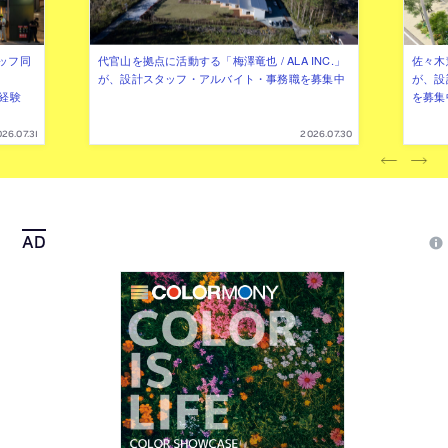
ッフ同
代官山を拠点に活動する「梅澤竜也 / ALA INC.」
佐々木慧
が、設計スタッフ・アルバイト・事務職を募集中
が、設
（経験
を募集
26.07.31
2026.07.30