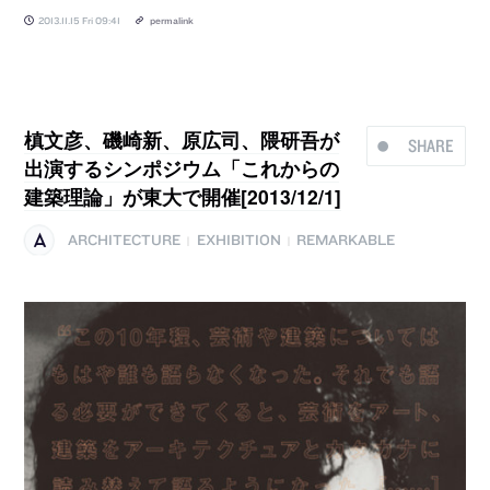
2013.11.15 Fri 09:41
permalink
槙文彦、磯崎新、原広司、隈研吾が
SHARE
出演するシンポジウム「これからの
建築理論」が東大で開催[2013/12/1]
ARCHITECTURE
EXHIBITION
REMARKABLE
|
|