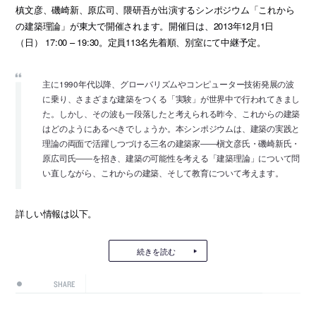
槙文彦、磯崎新、原広司、隈研吾が出演するシンポジウム「これから
の建築理論」が東大で開催されます。開催日は、2013年12月1日
（日） 17:00 – 19:30。定員113名先着順、別室にて中継予定。
主に1990年代以降、グローバリズムやコンピューター技術発展の波
に乗り、さまざまな建築をつくる「実験」が世界中で行われてきまし
た。しかし、その波も一段落したと考えられる昨今、これからの建築
はどのようにあるべきでしょうか。本シンポジウムは、建築の実践と
理論の両面で活躍しつづける三名の建築家――槇文彦氏・磯崎新氏・
原広司氏――を招き、建築の可能性を考える「建築理論」について問
い直しながら、これからの建築、そして教育について考えます。
詳しい情報は以下。
続きを読む
SHARE