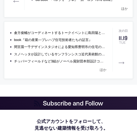
ほか
倉方俊輔がコーディネートするトークイベントに島田陽と「六甲の住居」の施主が出演[2013/11/20]
11
.
19
book『箱の産業―プレハブ住宅技術者たちの証言』
TUE
間宮晨一千デザインスタジオによる愛知県豊明市の住宅のオープンハウスが開催。[2013/11/23・24]
スノヘッタが設計しているサンフランシスコ近代美術館の新しい階段スペースの画像
チッパーフィールドなど3組がノーベル賞財団本部設計コンペで最終候補に選出。
ほか
Subscribe and Follow
公式アカウントをフォローして、
見逃せない建築情報を受け取ろう。