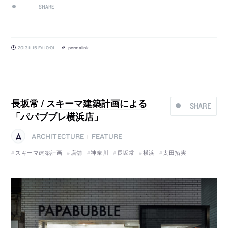
SHARE
2013.11.15 Fri 10:01
permalink
長坂常 / スキーマ建築計画による
SHARE
「パパブブレ横浜店」
ARCHITECTURE
FEATURE
|
スキーマ建築計画
店舗
神奈川
長坂常
横浜
太田拓実