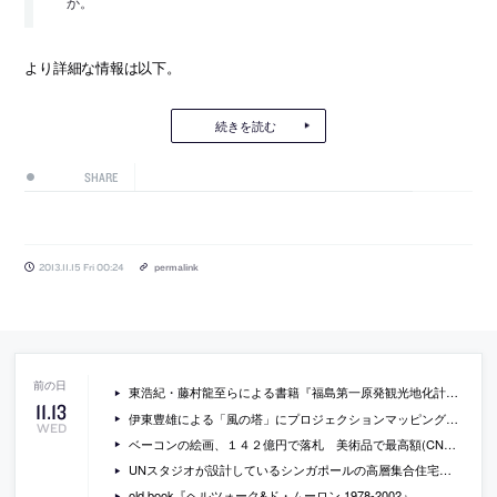
か。
より詳細な情報は以下。
続きを読む
SHARE
2013.11.15 Fri 00:24
permalink
東浩紀・藤村龍至らによる書籍『福島第一原発観光地化計画』
11
.
13
伊東豊雄による「風の塔」にプロジェクションマッピングが行われるそうです
WED
ベーコンの絵画、１４２億円で落札 美術品で最高額(CNN.co.jp)
UNスタジオが設計しているシンガポールの高層集合住宅の画像
old book『ヘルツォーク&ド・ムーロン 1978-2002』