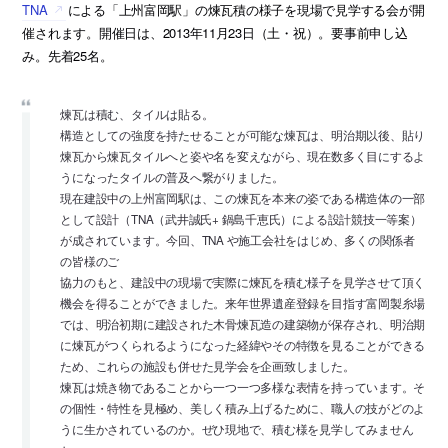
TNA
による「上州富岡駅」の煉瓦積の様子を現場で見学する会が開
催されます。開催日は、2013年11月23日（土・祝）。要事前申し込
み。先着25名。
煉瓦は積む、タイルは貼る。
構造としての強度を持たせることが可能な煉瓦は、明治期以後、貼り
煉瓦から煉瓦タイルへと姿や名を変えながら、現在数多く目にするよ
うになったタイルの普及へ繋がりました。
現在建設中の上州富岡駅は、この煉瓦を本来の姿である構造体の一部
として設計（TNA（武井誠氏+ 鍋島千恵氏）による設計競技一等案）
が成されています。今回、TNA や施工会社をはじめ、多くの関係者
の皆様のご
協力のもと、建設中の現場で実際に煉瓦を積む様子を見学させて頂く
機会を得ることができました。来年世界遺産登録を目指す富岡製糸場
では、明治初期に建設された木骨煉瓦造の建築物が保存され、明治期
に煉瓦がつくられるようになった経緯やその特徴を見ることができる
ため、これらの施設も併せた見学会を企画致しました。
煉瓦は焼き物であることから一つ一つ多様な表情を持っています。そ
の個性・特性を見極め、美しく積み上げるために、職人の技がどのよ
うに生かされているのか。ぜひ現地で、積む様を見学してみません