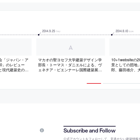
2014
.
9
.
25
2014
.
8
.
10
THU
SUN
会「ジャパン・ア
マカオの聖ヨセフ大学建築デザイン学
10+1websit
010」のレビュー
部長・トーマス・ダニエルによる、ヴ
景としての団地
と現代建築史のゆ
ェネチア・ビエンナーレ国際建築展日
郎、藤田雄介、
本館のレポート（日本語）
公式アカウントをフォローして、見逃せない建築情報