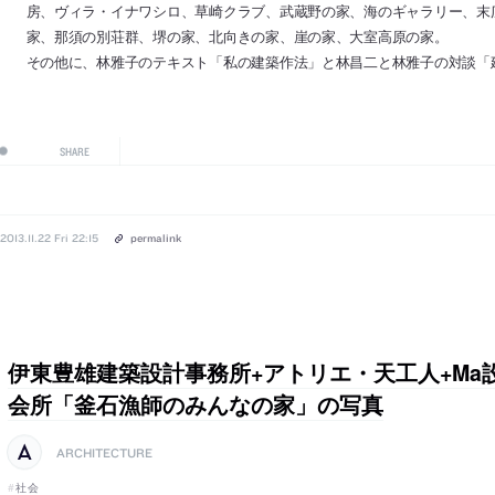
房、ヴィラ・イナワシロ、草崎クラブ、武蔵野の家、海のギャラリー、末
家、那須の別荘群、堺の家、北向きの家、崖の家、大室高原の家。
その他に、林雅子のテキスト「私の建築作法」と林昌二と林雅子の対談「
SHARE
2013.11.22 Fri 22:15
permalink
伊東豊雄建築設計事務所+アトリエ・天工人+Ma
会所「釜石漁師のみんなの家」の写真
ARCHITECTURE
社会