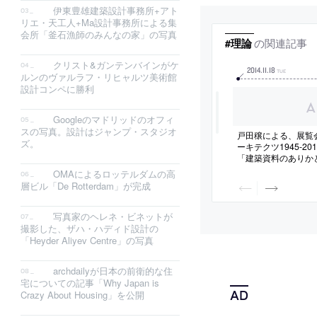
伊東豊雄建築設計事務所+アト
リエ・天工人+Ma設計事務所による集
会所「釜石漁師のみんなの家」の写真
の関連記事
#理論
クリスト&ガンテンバインがケ
2014
.
11
.
18
TUE
ルンのヴァルラフ・リヒャルツ美術館
設計コンペに勝利
Googleのマドリッドのオフィ
スの写真。設計はジャンプ・スタジオ
戸田穣による、展覧
ズ。
ーキテクツ1945-2
「建築資料のありか
くえ」
OMAによるロッテルダムの高
層ビル「De Rotterdam」が完成
写真家のヘレネ・ビネットが
撮影した、ザハ・ハディド設計の
「Heyder Aliyev Centre」の写真
archdailyが日本の前衛的な住
宅についての記事「Why Japan is
Crazy About Housing」を公開