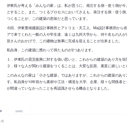
伊東氏が考える「みんなの家」は、私が思うに、発注する側・使う側が今
とすること。また、つくるプロセスにおいてさえも、発注する側・使う側
つくることが、この建築の意味だと思っています。
今回、伊東豊雄建築設計事務所とアトリエ・天工人、Ma設計事務所から
アで来てくれた一般の人や学生達、遠くは九州大学から、何十名もの人が
皆さんのおかげで、この建物は無事に完成を迎えることが出来ました。
私自身、この建築に携わって得たものが2つあります。
１．伊東氏の震災復興に対する強い思いと、これからの建築のあり方を垣
２．様々な人が関わり建築をつくることは、大変な反面、素直に嬉しいと
このみんなの家は「小さな建築」ではありますが、これからの建築のあり
す。私自身が10年前から素材や工法・構造を大学、企業、様々な関係者
が間違っていなかったことを再認識させらる機会となりました。
SHARE
社会