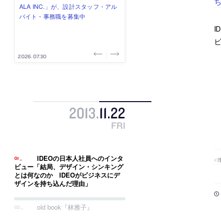
ち
み”を作り、リモートワーク主体の働
ー (業務委託) を募集中
け、スタッフ同士で助け合う環境づ
ALA INC.」が、設計スタッフ・アル
的でシンプルなデザイン”を志向する
き方を実践する「株式会社つぎと」
くりも行う「E.A.S.T.architects」
バイト・事務職を募集中
「PANDA：山本浩三建築設計事務
が、設計スタッフ（経験者・既卒）
が、設計スタッフ（経験者・既卒・
所」が、設計スタッフ（経験者・既
I
を募集中
2027年新卒）を募集中
卒・2027年新卒）を募集中
ビ
2026.08.03
2026.08.03
2026.07.31
2026.07.30
2026.07.29
2013
.
11
.
22
FRI
IDEOの日本人社員へのインタ
ビュー「結局、デザイン・シンキング
とは何なのか IDEOがビジネスにデ
ザインを持ち込んだ理由」
old book『林雅子』