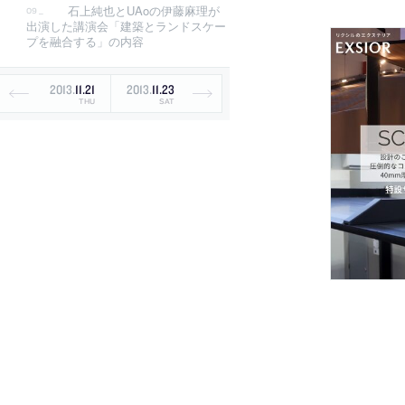
石上純也とUAoの伊藤麻理が
出演した講演会「建築とランドスケー
プを融合する」の内容
2013
.
11
.
21
2013
.
11
.
23
THU
SAT