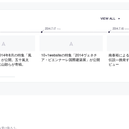
VIEW ALL
2014
.
7
.
17
2014
.
7
.
16
THU
WE
eの2014年8月の特集「風
10+1websiteの特集「2014ヴェネチ
南泰裕によ
」が公開。五十嵐太
ア・ビエンナーレ国際建築展」が公開
伝説—挑発
大山顕らが寄稿。
ビュー
を受け取ろう。