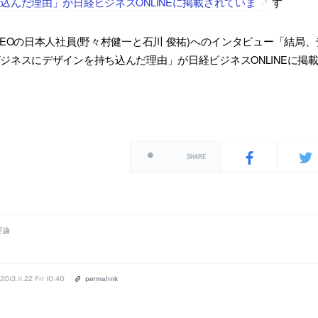
込んだ理由」が日経ビジネスONLINEに掲載されていま
す
DEOの日本人社員(野々村健一と石川 俊祐)へのインタビュー「結局
ジネスにデザインを持ち込んだ理由」が日経ビジネスONLINEに掲
SHARE
理論
2013.11.22 Fri 10:40
permalink