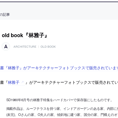
の記事
old book『林雅子』
ARCHITECTURE
|
OLD BOOK
古書『林雅子』がアーキテクチャーフォトブックスで販売されていま
古書『
林雅子
』がアーキテクチャーフォトブックスで販売されて
SD1980年6月号の林雅子特集をハードカバーで保存版にしたものです。
掲載作品は、ルーフテラスを持つ家、インドアガーデンのある家、内部に外
(未完)、Oさんの家、O夫人の家、傾斜地に建つ家、国分の家、門構えの