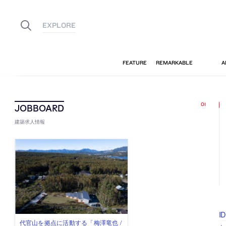
建築求人情報
I
古民家を軸に全国で“価値循環の仕組
リノベる株式会社が、設計パートナ
社会への影響力のある建築を手掛
代官山を拠点に活動する「梅澤竜也 /
住宅や共同住宅などを手掛け、“合理