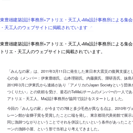
東豊雄建築設計事務所+アトリエ・天工人+Ma設計事務所による集
エ・天工人のウェブサイトに掲載されています
東豊雄建築設計事務所+アトリエ・天工人+Ma設計事務所による集会
アトリエ・天工人のウェブサイトに掲載されています。
「みんなの家」は、2011年3月11日に発生した東日本大震災の復興支援
心の会（メンバー：伊東豊雄氏、山本理顕氏、内藤廣氏、隈研吾氏、妹島
2013年3月に伊東氏から連絡があり「アメリカのJapan Societyとい
つくりたい」との依頼を受け、釜石のTeMaLiチームのメンバーの一人で
アトリエ・天工人、Ma設計事務所が協同で設計をスタートしました。
今回の「みんなの家」が今までの7棟と多少毛色が異なる点は、2010年
レーン館が金獅子賞を受賞したことに端を発し、東京都現代美術館で展示
同じ漁師つながりということでそれを併設したいという条件があったこと
ーンの漁師小屋、という形で当初より考えてきました。