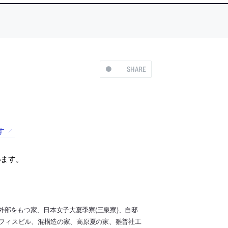
SHARE
す
います。
部をもつ家、日本女子大夏季寮(三泉寮)、自邸
オフィスビル、混構造の家、高原夏の家、雛普社工