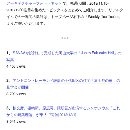
アーキテクチャーフォト・ネット
で、先週(期間：2013/11/15-
2013/12/1)注目を集めたトピックスをまとめてご紹介します。リアルタ
イムでの一週間の集計は、トップページ右下の「Weekly Top Topics」
よりご覧いただけます。
1、
SANAAが設計して完成した岡山大学の「Junko Fukutake Hall」の
写真
4,455 views
2、
アントニン・レーモンド設計の千代田区の住宅「富士見の家」の
見学会が開催
3,709 views
3、
槙文彦、磯崎新、原広司、隈研吾が出演するシンポジウム「これ
からの建築理論」が東大で開催[2013/12/1]
3,544 views