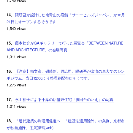
1,745 views
14、
隈研吾が設計した南青山の店舗「サニーヒルズジャパン」が12月
21日にオープンするそうです
1,540 views
15、
藤本壮介がGAギャラリーで行った展覧会「BETWEEN NATURE
AND ARCHITECTURE」の会場写真
1,311 views
16、
【注意】槙文彦、磯崎新、原広司、隈研吾が出演の東大でのシン
ポジウム。当日12:00より整理券配布だそうです。
1,275 views
17、
永山祐子による千葉の店舗兼住宅「勝田台のいえ」の写真
1,211 views
18、
「近代建築の利活用促進へ 「建基法適用除外」の条例、京都市
が独自施行」(住宅新報web)