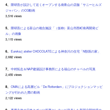
4、
隈研吾が設計して近くオープンする南青山の店舗「サニーヒルズ
ジャパン」のCG動画
3,516 views
5、
隈研吾による富山の複合施設「（仮称）富山市西町南再開発ビ
ル」の画像
3,115 views
6、
Eurekaとatelier CHOCOLATEによる神奈川の住宅「N獣医の家」
2,682 views
7、
中村拓志＆NAP建築設計事務所による福山のチャペルの写真
2,455 views
8、
OMAによる高層ビル「De Rotterdam」にプロジェクションマッピ
ングが行われた際の動画
2,122 views
9、
事業主体の日本スポーツ振興センターが発表した新国立競技場の