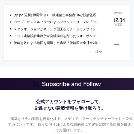
[ap job 更新] 押尾章治＋一級建築士事務所UAが設計監理スタッフ（川崎・宇都宮）を募集中
12
.
04
コープ・ヒンメルブラウによるフランス・リヨンの「コンフリュアンス博物館」の現場写真
WED
スタジオ・ジョブがオランダ国王をモチーフにデザインした切手の写真
トラフ建築設計事務所が会場構成を行ったジオ・ポンティ展の写真
伊能忠敬による地図を網羅した書籍『伊能図大全【全7巻】』
ほか
Subscribe and Follow
公式アカウントをフォローして、
見逃せない建築情報を受け取ろう。
「建築と社会の関係を視覚化する」メディア、アーキテクチャーフォトの公式
アカウントです。
様々な切り口による複眼的視点で建築に関する情報を最速
でお届けします。