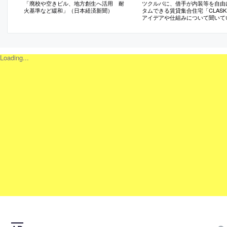
「廃校や空きビル、地方創生へ活用 耐
ツクルバに、借手が内装等を自由
火基準など緩和」（日本経済新聞）
タムできる賃貸集合住宅「CLASK
アイデアや仕組みについて聞いて
ンタビュー
Loading...