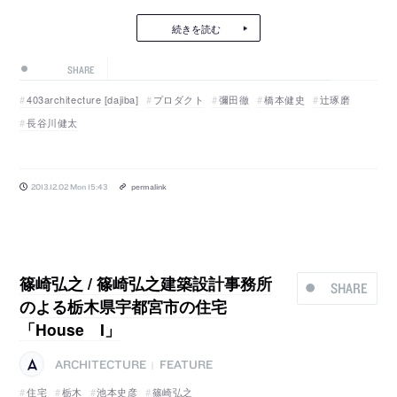
続きを読む
SHARE
403architecture [dajiba]
プロダクト
彌田徹
橋本健史
辻琢磨
長谷川健太
2013.12.02 Mon 15:43
permalink
篠崎弘之 / 篠崎弘之建築設計事務所
SHARE
のよる栃木県宇都宮市の住宅
「House I」
ARCHITECTURE
FEATURE
|
住宅
栃木
池本史彦
篠崎弘之