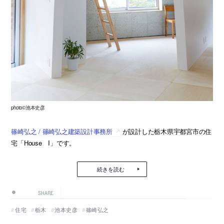
photo©池本史彦
篠崎弘之 / 篠崎弘之建築設計事務所
が設計した栃木県宇都宮市の住
宅「House I」です。
続きを読む
SHARE
住宅
栃木
池本史彦
篠崎弘之