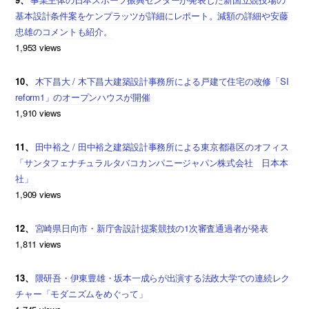
基本設計条件案をケンプラッツが詳細にレポート。減額の詳細や安藤
忠雄のコメントも紹介。
1,953 views
10、
木下昌大 / 木下昌大建築設計事務所による戸建て住宅の改修「SI
reform1」のオープンハウスが開催
1,910 views
11、
田中裕之 / 田中裕之建築設計事務所による東京都港区のオフィス
「サンタフェナチュラルタバコカンパニージャパン株式会社 日本本
社」
1,909 views
12、
宮崎県日向市・新庁舎設計提案競技の1次審査通過者が発表
1,811 views
13、
隈研吾・伊東豊雄・坂本一成らが出演する法政大学での連続レク
チャー「モダニズムをめぐって」