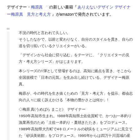
デザイナー・
梅原真
の新しい書籍『
ありえないデザイン デザイナ
ー梅原真 見方と考え方
』がamazonで発売されています。
不況の時代と言われて久しい。
そうしたなかで、以前と変わりなく、自分のスタイルを貫き、自らの
道を切り拓いているクリエイターがいる。
「デザインから社会に切り込む」をテーマに、「クリエイターの見
方・考え方シリーズ」がはじまります。
本シリーズの1弾として登場するのは、高知に拠点を置き、そこから
全国規模で「日本の元気」を生み出し続けている、デザイナー梅原
真。
梅原が、今の時代を生き抜くための「見方・考え方」を提示、都会志
向の人々に鋭く訴えかける「本物の豊かさとは何か」!
◇梅原 真(うめばら まこと) デザイナー
1950年高知市生まれ。1988年高知県土佐佐賀町で、かつお一本釣り
漁業再生のため「土佐一本釣り・藁焼きたたき」をプロデュース。
1989年高知県大方町で4キロメートルの砂浜をミュージアムに見立て
た「砂浜美術館」をプロデュース。1995年からは四万十川流域の産