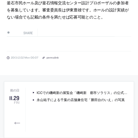
釜石市民ホール及び釜石情報交流センター設計プロポーザルの参加者
を募集しています。審査委員長は伊東豊雄です。ホールの設計実績が
ない場合でも記載の条件を満たせば応募可能とのこと。
SHARE
2013.12.02 Mon 00:07
permalink
ICCでの磯崎新の展覧会「磯崎新 都市ソラリス」の公式ウェブサイトが公開
11
.
29
永山祐子による千葉の店舗兼住宅「勝田台のいえ」の写真
FRI