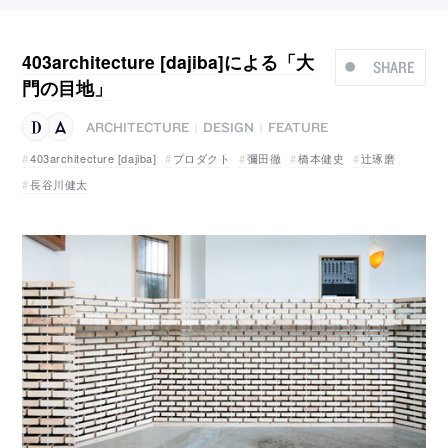
403architecture [dajiba]による「大
SHARE
門の目地」
ARCHITECTURE
DESIGN
FEATURE
|
|
403architecture [dajiba]
プロダクト
彌田徹
橋本健史
辻琢磨
長谷川健太