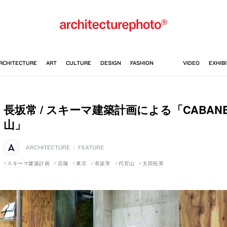
長坂常 / スキーマ建築計画による「CABANE d
山」
ARCHITECTURE
|
FEATURE
スキーマ建築計画
店舗
東京
長坂常
代官山
太田拓実