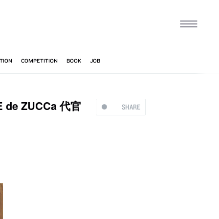
e ZUCCa 代官
SHARE