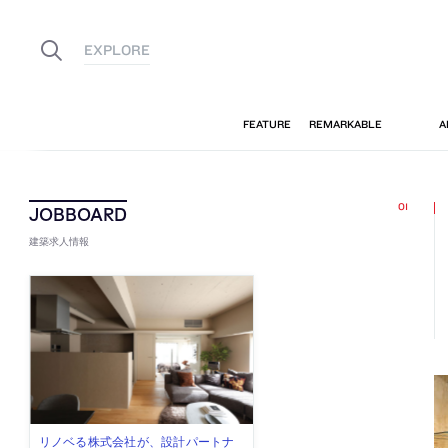
建築求人情報
佐々木慧が主宰する「axonometric株
古民家を軸に全国で“価値循環の仕組
リノベる株式会社が、設計パートナ
社会への影響力のある建築を手掛
代官山を拠点に活動する「梅澤竜也 /