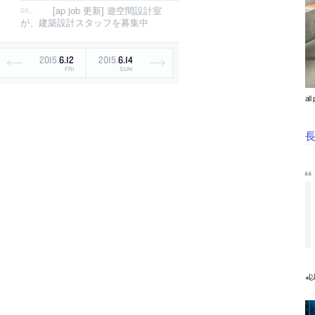
[ap job 更新] 遊空間設計室
が、建築設計スタッフを募集中
2015
.
6
.
12
2015
.
6
.
14
FRI
SUN
al
長
※