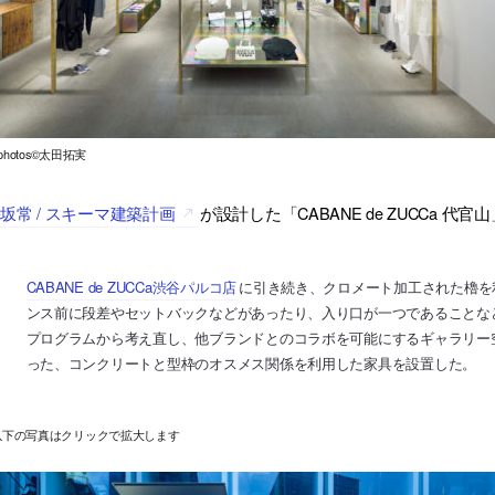
l photos©太田拓実
坂常 / スキーマ建築計画
が設計した「CABANE de ZUCCa 代官
CABANE de ZUCCa渋谷パルコ店
に引き続き、クロメート加工された櫓を
ンス前に段差やセットバックなどがあったり、入り口が一つであることな
プログラムから考え直し、他ブランドとのコラボを可能にするギャラリー
った、コンクリートと型枠のオスメス関係を利用した家具を設置した。
以下の写真はクリックで拡大します