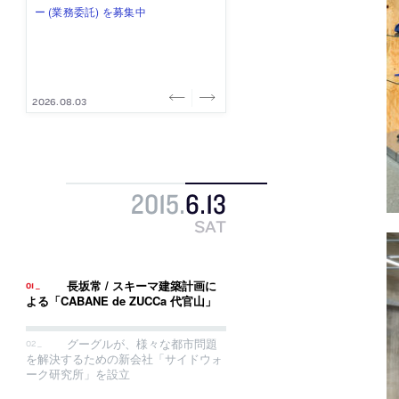
式会社」が、設計スタッフ（経験
み”を作り、リモートワーク主体の働
ー (業務委託) を募集中
け、スタッフ同士で助け合う環境づ
ALA INC.」が、設計スタッフ・アル
者・既卒・2027年新卒）を募集中
き方を実践する「株式会社つぎと」
くりも行う「E.A.S.T.architects」
バイト・事務職を募集中
が、設計スタッフ（経験者・既卒）
が、設計スタッフ（経験者・既卒・
を募集中
2027年新卒）を募集中
2026.08.07
2026.08.03
2026.08.03
2026.07.31
2026.07.30
2015
.
6
.
13
SAT
長坂常 / スキーマ建築計画に
よる「CABANE de ZUCCa 代官山」
グーグルが、様々な都市問題
を解決するための新会社「サイドウォ
ーク研究所」を設立