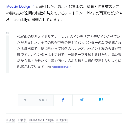
Mosaic Design
が設計した、東京・代官山の、壁面と同素材の天井
の膨らみが空間に特徴を与えているレストラン「falo」の写真などが14
枚、archdailyに掲載されています。
代官山の焚き火イタリアン「falo」のインテリアをデザインさせてい
ただきました。全ての席が中央の炉を望むカウンターのみで構成され
た店舗構成で、炉に向かって傾斜のついた木毛セメント板の天井が特
徴です。カウンターは不定形で、一部テーブル席を設けたり、高い視
点から見下ろせたり、隣や向かいのお客様と目線が交錯しないように
配慮されています。
(via
mosaicdesign.jp
)
SHARE
店舗
東京
Mosaic Design
代官山