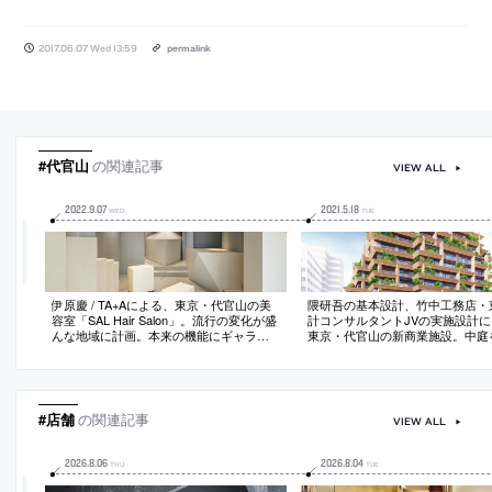
2017.06.07 Wed 13:59
permalink
#代官山
の関連記事
VIEW ALL
2022
.
9
.
07
2021
.
5
.
18
WED
TUE
伊原慶 / TA+Aによる、東京・代官山の美
隈研吾の基本設計、竹中工務店・
容室「SAL Hair Salon」。流行の変化が盛
計コンサルタントJVの実施設計に
んな地域に計画。本来の機能にギャラリ
東京・代官山の新商業施設。中庭
ーを加えた3層の店舗で、散髪行為に見出
に、店舗・コワーキングオフィス
した“彫塑性”を“敢えて直截的”に什器等で
住宅が積層するプログラム
表現。可変性も導入し運営者の完成に応
答する柔軟な空間を作る
#店舗
の関連記事
VIEW ALL
2026
.
8
.
06
2026
.
8
.
04
THU
TUE