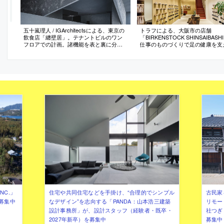
五十嵐理人 / IGArchitectsによる、東京の
トラフによる、大阪市の店舗
飲食店「纏壁居」。テナントビルのワン
「BIRKENSTOCK SHINSAIBAS
フロアでの計画。諸機能を表と裏に分断
仕事のものづくりで足の健康を支
しない“緩やかな関係づけ”を求め、“ひと
ランドの店。ルーツである“歩くこ
つの連続した壁”で構成する空間を考案。
現を求め、“地面・素材・奥行の
左官仕上げで連続性を際立たせると同時
景”の空間化を志向。土を混ぜ込ん
に光と影の豊かな表情も引き出す
壁面”と力強さを備えた“木製作品
構築
NC.」
住宅や共同住宅などを手掛け、“合理的でシンプル
古民家
募集中
なデザイン”を志向する「PANDA：山本浩三建築
リモー
設計事務所」が、設計スタッフ（経験者・既卒・
社つぎ
2027年新卒）を募集中
募集中