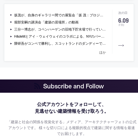
坂茂が、自身のギャラリー間での展覧会「坂 茂：プロジェクツ・イン・プログレス」を解説している動画
6
.
09
堀部安嗣の講演会「建築の居場所」の動画
FRI
三分一博志が、コペンハーゲンの旧地下貯水場で行っている大規模なインスタレーション「The Water」の様子とインタビュー(日本語)を収録した動画
H&deMとアイ・ウェイウェイのコラボによる、NYのパークアベニュー・アーモリーでの、インタラクティブなインスタレーション作品「hansel & gretel」の写真
隈研吾がコンペで勝利し、スコットランドのダンディーで建設が進められているヴィクトリア&アルバート博物館・新館の現場をドローンで撮影した動画
ほか
Subscribe and Follow
公式アカウントをフォローして、
見逃せない建築情報を受け取ろう。
「建築と社会の関係を視覚化する」メディア、アーキテクチャーフォトの公式
アカウントです。
様々な切り口による複眼的視点で建築に関する情報を最速
でお届けします。