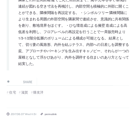
連続が図れる空き寸法を再検討し、内部空間も積極的に外部に開くこ
とができる、隣棟間隔を再設定する。 ・シンボルツリー 隣棟間隔に
より生まれる周囲の外部空間を隣家間で連続させ、意識的に共有関係
を創り、敷地境界をほぐす。 ・ひな壇造成による擁壁 造成による高
低差を利用し、フロアレベルの再設定を行うことで一斉販売時より
1/3-1/2階分低層のボリュームによる構成が可能となる。 結果とし
て、切り妻の風致形、内外を結ぶテラス、内部への日差しを調整する
庇、アプローチやパーキングを生み出すキャノピー、それらが一つの
屋根となして浮かびあがり、内外を調停する住まいのあり方となって
結実した。
SHARE
住宅
滋賀
畑友洋
2017.06.07 Wed 11:51
permalink