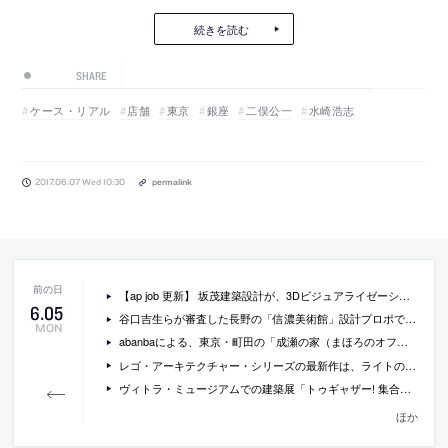
続きを読む
SHARE
ケース・リアル
店舗
東京
銀座
二俣公一
水崎浩志
2017.06.07 Wed 10:30
permalink
【ap job 更新】 坂茂建築設計が、3Dビジュアライゼーションスタッフ・事務スタッフを募集中
6
.
05
谷口吉生らが審査した長野の「信濃美術館」設計プロポで、プランツアソシエイツが最適候補者に
MON
abanbaによる、東京・町田の「成瀬の家（まほろのオフグリッドハウス）」
レゴ・アーキテクチャー・シリーズの最新作は、ライトの「グッゲンハイム美術館」の改訂版だそう
ヴィトラ・ミュージアムでの建築展「トゥギャザー! 集合体の新しい建築」の会場写真
ほか