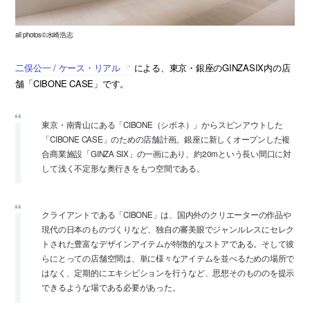
all photos©水崎浩志
二俣公一 / ケース・リアル
による、東京・銀座のGINZASIX内の店
舗「CIBONE CASE」です。
東京・南青山にある「CIBONE（シボネ）」からスピンアウトした
「CIBONE CASE」のための店舗計画。銀座に新しくオープンした複
合商業施設「GINZA SIX」の一画にあり、約20mという長い間口に対
して浅く不定形な奥行きをもつ空間である。
クライアントである「CIBONE」は、国内外のクリエーターの作品や
現代の日本のものづくりなど、独自の審美眼でジャンルレスにセレク
トされた豊富なデザインアイテムが特徴的なストアである。そして彼
らにとっての店舗空間は、単に様々なアイテムを並べるための場所で
はなく、定期的にエキシビションを行うなど、思想そのもののを提示
できるような場である必要があった。