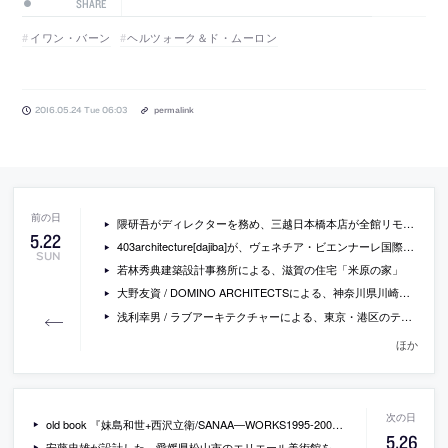
SHARE
イワン・バーン
ヘルツォーク＆ド・ムーロン
2016.05.24 Tue 06:03
permalink
隈研吾がディレクターを務め、三越日本橋本店が全館リモデルへ
5
.
22
403architecture[dajiba]が、ヴェネチア・ビエンナーレ国際建築展の出展作品「ヴェネチアの橋」の制作費と報告展の資金を、クラウドファウンディングで募集中
SUN
若林秀典建築設計事務所による、滋賀の住宅「米原の家」
大野友資 / DOMINO ARCHITECTSによる、神奈川県川崎市のマンションの一室の改装「J House」
浅利幸男 / ラブアーキテクチャーによる、東京・港区のテナントビル「フィオラ南青山」の写真
ほか
old book 『妹島和世+西沢立衛/SANAA―WORKS1995‐2003』
5
.
26
安藤忠雄が設計した、愛媛県松山市のエリエール美術館を改修したホテル「瀬戸内リトリート青凪」の写真