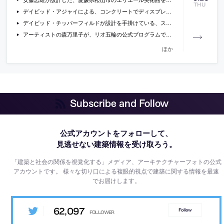
THU
デイビッド・アジャイによる、コンクリートでディスプレイ用什器を制作している、鞄ブランド・ヴァレクストラの店舗の写真
デイビッド・チッパーフィルドが設計を手掛けている、ストックホルムのノーベル財団本部の新しい画像
アーティストの森万里子が、リオ五輪の公式プログラムで発表する新作「Ring：One with Nature（リング・自然とひとつに）」の画像
ほか
Subscribe and Follow
公式アカウントをフォローして、
見逃せない建築情報を受け取ろう。
「建築と社会の関係を視覚化する」メディア、アーキテクチャーフォトの公式
アカウントです。
様々な切り口による複眼的視点で建築に関する情報を最速
でお届けします。
62,097
Follow