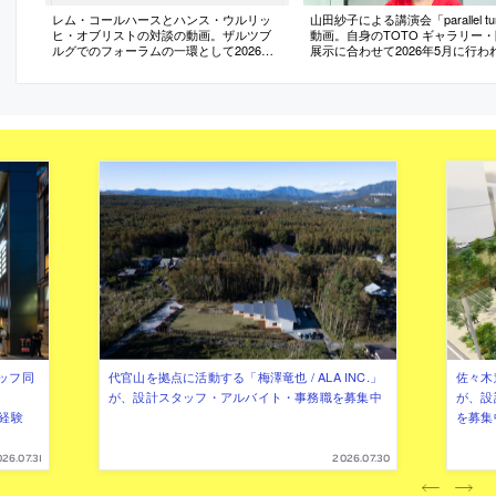
レム・コールハースとハンス・ウルリッ
山田紗子による講演会「parallel t
ヒ・オブリストの対談の動画。ザルツブ
動画。自身のTOTO ギャラリー
ルグでのフォーラムの一環として2026年7
展示に合わせて2026年5月に行わ
月に行われたもの
ッフ同
代官山を拠点に活動する「梅澤竜也 / ALA INC.」
佐々木慧
が、設計スタッフ・アルバイト・事務職を募集中
が、設
（経験
を募集
26.07.31
2026.07.30