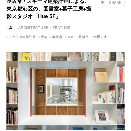
長坂常 / スキーマ建築計画による、
SHARE
東京都港区の、図書室+菓子工房+撮
影スタジオ「Hue 5F」
ARCHITECTURE
FEATURE
|
スキーマ建築計画
店舗
事務所
東京
長坂常
太田拓実