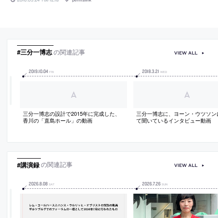
#三分一博志
の関連記事
VIEW ALL
2019
.
10
.
04
2018
.
3
.
21
FRI
WED
三分一博志の設計で2015年に完成した、
三分一博志に、ヨーン・ウツソン
香川の「直島ホール」の動画
て聞いているインタビュー動画
#講演録
の関連記事
VIEW ALL
2026
.
8
.
08
2026
.
7
.
26
SAT
SUN