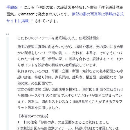
手嶋保
による「伊部の家」の設計図を特集した書籍『住宅設計詳細
図集』がamazonで発売されています。
伊部の家の写真等は手嶋の公式
サイトに掲載
されています。
こだわりのディテールを徹底解説した、住宅設計図集!
施主の要望に真摯に向き合いながら、場所や素材、光の扱いにきめ細
かい配慮をしつつ「空間の質」にこだわる。本書は、そのようにつく
られた一軒の住宅「伊部の家」に照準を合わせ、設計する上でこだわ
りポイントを設計者の目線から徹底解説しています。
収録されているのは、平面・立面・断面・矩計などの基本図面から水
廻り詳細、枠廻り詳細、家具詳細、建具表、構造図、設備図など「伊
部の家」の全図面です。
実際の空間体験に近い図面表現を模索し、展開図と断面を重ね合わせ
た展開パースや“釘の位置”まで示すなどこだわりが随所に詰まってい
ます。製本は、図面をストレスなく180度見開くことができるフルフ
ラット製本を採用しました。
【本書の4つの強み】
1.一軒の住宅「伊部の家」の全図面をまるごと収録しました
2.実施設計図から部位別ディテール、枠廻り詳細まで網羅していま