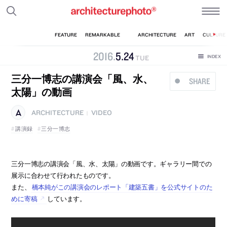
2016
.
5
.
24
TUE
三分一博志の講演会「風、水、
SHARE
太陽」の動画
ARCHITECTURE
VIDEO
|
講演録
三分一博志
三分一博志の講演会「風、水、太陽」の動画です。ギャラリー間での
展示に合わせて行われたものです。
また、
橋本純がこの講演会のレポート「建築五書」を公式サイトのた
めに寄稿
しています。