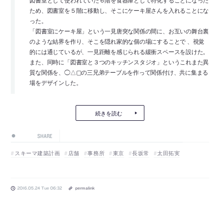
図書室として使われていた６階を食器庫として特化することになった
ため、図書室を５階に移動し、そこにケーキ屋さんを入れることにな
った。
「図書室にケーキ屋」という一見唐突な関係の間に、お互いの舞台裏
のような結界を作り、そこを隠れ家的な個の場にすることで 、視覚
的には通じているが、一見距離を感じられる緩衝スペースを設けた。
また、同時に「図書室と３つのキッチンスタジオ」というこれまた異
質な関係を、◯△▢の三兄弟テーブルを作って関係付け、共に集まる
場をデザインした。
続きを読む
SHARE
スキーマ建築計画
店舗
事務所
東京
長坂常
太田拓実
2016.05.24 Tue 06:32
permalink