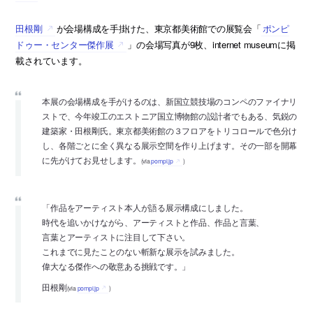
田根剛
が会場構成を手掛けた、東京都美術館での展覧会「
ポンピ
ドゥー・センター傑作展
」の会場写真が9枚、internet museumに掲
載されています。
本展の会場構成を手がけるのは、新国立競技場のコンペのファイナリ
ストで、今年竣工のエストニア国立博物館の設計者でもある、気鋭の
建築家・田根剛氏。東京都美術館の３フロアをトリコロールで色分け
し、各階ごとに全く異なる展示空間を作り上げます。その一部を開幕
に先がけてお見せします。
(via
pompi.jp
)
「作品をアーティスト本人が語る展示構成にしました。
時代を追いかけながら、アーティストと作品、作品と言葉、
言葉とアーティストに注目して下さい。
これまでに見たことのない斬新な展示を試みました。
偉大なる傑作への敬意ある挑戦です。」
田根剛
(via
pompi.jp
)