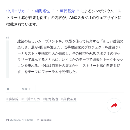
中川エリカ
・
細海拓也
・
萬代基介
によるシンポジウム「ス
トリート感が自走を促す」の内容が、AGCスタジオのウェブサイトに
掲載されています。
建築の新しいムーブメントを、模型を使って紹介する「新しい建築の
楽しさ」展が4回目を迎えた。若手建築家のプロジェクトを建築ジャ
ーナリスト・中崎隆司氏が厳選し、その模型をAGCスタジオのギャ
ラリーで展示するとともに、いくつかのテーマで発表とトークセッシ
ョンを重ねる。今回は前期分の展示から「ストリート感が自走を促
す」をテーマにフォーラムを開催した。
SHARE
講演録
中川エリカ
細海拓也
萬代基介
2016.06.17 Fri 10:01
permalink