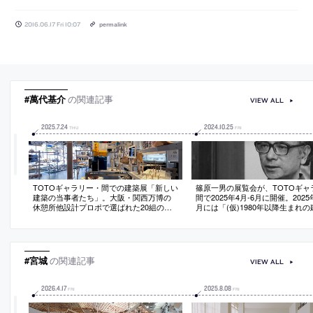
2016.06.17 Fri 10:07
permalink
#萬代基介
の関連記事
VIEW ALL
2025
.
7
.
24
2024
.
10
.
25
THU
FRI
TOTOギャラリー・間での建築展「新しい
篠原一男の展覧会が、TOTOギャ
建築の当事者たち」。大阪・関西万博の
間で2025年4月-6月に開催。2025年
休憩所他設計プロポで選ばれた20組のグ
月には「(仮)1980年以降生まれ
ループ展。複雑な状況下での実現までの
展」が行われる
過程を、模型や資料を通じて紹介。様々
な対話から生まれた“思考の結節点となる
キーワード”も提示
#宮城
の関連記事
VIEW ALL
2026
.
4
.
17
2025
.
8
.
08
FRI
FRI