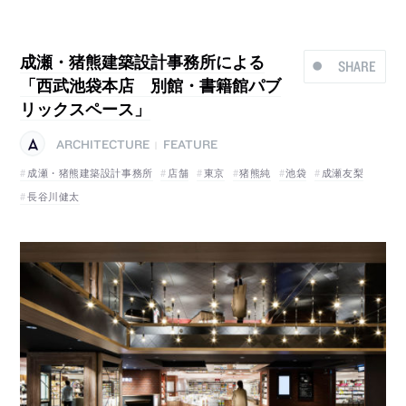
成瀬・猪熊建築設計事務所による
SHARE
「西武池袋本店 別館・書籍館パブ
リックスペース」
ARCHITECTURE
FEATURE
|
成瀬・猪熊建築設計事務所
店舗
東京
猪熊純
池袋
成瀬友梨
長谷川健太