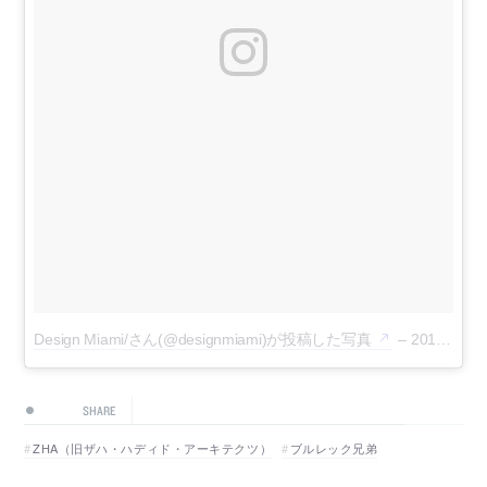
Design Miami/さん(@designmiami)が投稿した写真
–
2016 6月 15 1:22午後 PDT
SHARE
ZHA（旧ザハ・ハディド・アーキテクツ）
ブルレック兄弟