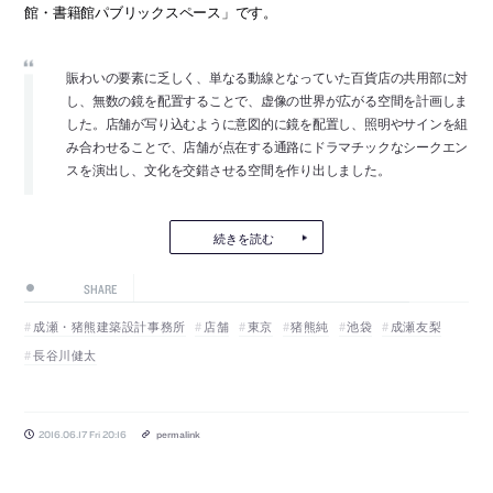
館・書籍館パブリックスペース」です。
賑わいの要素に乏しく、単なる動線となっていた百貨店の共用部に対
し、無数の鏡を配置することで、虚像の世界が広がる空間を計画しま
した。店舗が写り込むように意図的に鏡を配置し、照明やサインを組
み合わせることで、店舗が点在する通路にドラマチックなシークエン
スを演出し、文化を交錯させる空間を作り出しました。
続きを読む
SHARE
成瀬・猪熊建築設計事務所
店舗
東京
猪熊純
池袋
成瀬友梨
長谷川健太
2016.06.17 Fri 20:16
permalink