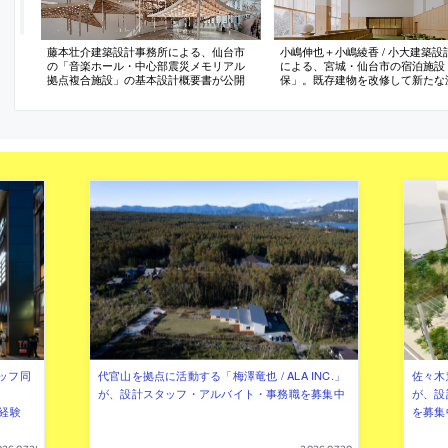
藤本壮介建築設計事務所による、仙台市
小嶋伸也＋小嶋綾香 / 小大建築設
の「音楽ホール・中心部震災メモリアル
による、宮城・仙台市の宿泊施設
拠点複合施設」の基本設計概要書が公開
保」。既存建物を改修して新たな
にする計画。周辺に存在する“美
と風景”に呼応するように、色彩
えて“当地の民芸品”も取り込む空
向。一部の客室では地域の伝説も
て取り入れる
ッフ同
代官山を拠点に活動する「梅澤竜也 / ALA INC.」
佐々木慧
が、設計スタッフ・アルバイト・事務職を募集中
が、設
（経験
を募集