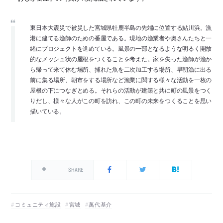
東日本大震災で被災した宮城県牡鹿半島の先端に位置する鮎川浜。漁
港に建てる漁師のための番屋である。現地の漁業者や奥さんたちと一
緒にプロジェクトを進めている。風景の一部となるような明るく開放
的なメッシュ状の屋根をつくることを考えた。家を失った漁師が漁か
ら帰って来て休む場所、捕れた魚を二次加工する場所、早朝漁に出る
前に集る場所、朝市をする場所など漁業に関する様々な活動を一枚の
屋根の下につなぎとめる。それらの活動が建築と共に町の風景をつく
りだし、様々な人がこの町を訪れ、この町の未来をつくることを思い
描いている。
SHARE
コミュニティ施設
宮城
萬代基介