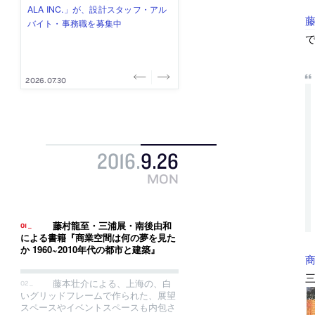
式会社」が、設計スタッフ（経験
み”を作り、リモートワーク主体の働
ー (業務委託) を募集中
け、スタッフ同士で助け合う環境づ
ALA INC.」が、設計スタッフ・アル
者・既卒・2027年新卒）を募集中
き方を実践する「株式会社つぎと」
くりも行う「E.A.S.T.architects」
バイト・事務職を募集中
が、設計スタッフ（経験者・既卒）
が、設計スタッフ（経験者・既卒・
を募集中
2027年新卒）を募集中
2026.08.07
2026.08.03
2026.08.03
2026.07.31
2026.07.30
2016
.
9
.
26
MON
藤村龍至・三浦展・南後由和
による書籍『商業空間は何の夢を見た
か 1960~2010年代の都市と建築』
商
三
藤本壮介による、上海の、白
いグリッドフレームで作られた、展望
スペースやイベントスペースも内包さ