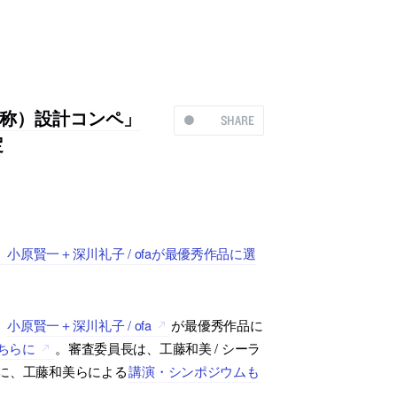
称）設計コンペ」
SHARE
定
原賢一＋深川礼子 / ofaが最優秀作品に選
、
小原賢一＋深川礼子 / ofa
が最優秀作品に
ちらに
。審査委員長は、工藤和美 / シーラ
日に、工藤和美らによる
講演・シンポジウムも