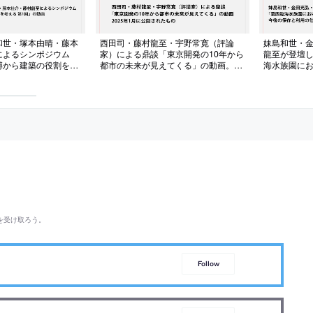
和世・塚本由晴・藤本
西田司・藤村龍至・宇野常寛（評論
妹島和世・
によるシンポジウム
家）による鼎談「東京開発の10年から
龍至が登壇
博から建築の役割を考
都市の未来が見えてくる」の動画。
海水族園に
画。2025年3月に行
2025年1月に公開されたもの
画。今後の
に2024年
を受け取ろう。
Follow