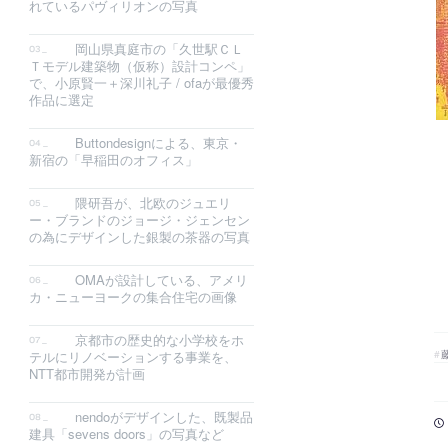
れているパヴィリオンの写真
岡山県真庭市の「久世駅ＣＬ
Ｔモデル建築物（仮称）設計コンペ」
で、小原賢一＋深川礼子 / ofaが最優秀
作品に選定
Buttondesignによる、東京・
新宿の「早稲田のオフィス」
隈研吾が、北欧のジュエリ
ー・ブランドのジョージ・ジェンセン
の為にデザインした銀製の茶器の写真
OMAが設計している、アメリ
カ・ニューヨークの集合住宅の画像
京都市の歴史的な小学校をホ
テルにリノベーションする事業を、
NTT都市開発が計画
nendoがデザインした、既製品
建具「sevens doors」の写真など