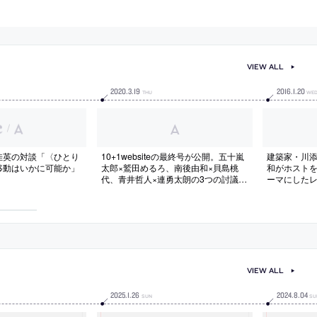
VIEW ALL
2020
.
3
.
19
2016
.
1
.
20
THU
WE
/
佳英の対談「〈ひとり
10+1websiteの最終号が公開。五十嵐
建築家・川
移動はいかに可能か」
太郎×鷲田めるろ、南後由和×貝島桃
和がホスト
代、青井哲人×連勇太朗の3つの討議記
ーマにしたレ
事を掲載。
tic」のサ
VIEW ALL
2025
.
1
.
26
2024
.
8
.
04
SUN
SU