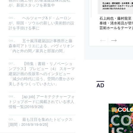
が、新規スタッフを募集中
ヘルツォーグ&ド・ムーロン
石上純也・藤村龍至
が、韓国・ソウルの新しい美術館の設
泰雄・清水裕且が登
芸術ホールをテーマ
計を手掛ける事に
動画。2026年7月
五十嵐淳建築設計事務所と藤
森泰司アトリエによる、パヴィリオン
「内と外の間／家具と部屋の間」
【特集：書籍・リノベーショ
ンプラス】 プレビュー（4） スキーマ
建築計画の長坂常へのインタビュー
「減少の時代に沿う、空間の豊かさや
美しさをつくっていきたい」
[ap job] アーキテクチャーフォ
トジョブボードに掲載されている求人
情報一覧(2016/9/26)
最も注目を集めたトピックス
[期間：2016/9/19-9/25]