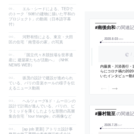
エル・シードによる、TEDで
のトーク「50軒の建物に描いた平和の
プロジェクト」の動画（日本語字幕
付）
の関連
#南後由和
河野有悟による、東京・大田
2020
.
8
.
03
MON
区の住宅「南雪谷の家」の写真
/
「国立代々木競技場を世界遺
産に 建築家たちが活動へ」（NHK
NEWS WEB）
内藤廣・川添善行・
らにコロナ禍の2020
いたインタビュー動
坂茂の設計で建設が進められ
「TOTAL RECA
ている、パリの音楽ホールの様子を伝
映像作家の岩本健太
えるニュース動画
ヘルツォーグ&ド・ムーロンの
設計で計画が進んでいる、パリの、ピ
ラミッドを薄くしたような形態の高層
の関連
#藤村龍至
集合住宅「tour triangle」の画像など
2026
.
7
.
25
SAT
[ap job 更新] アトリエ設計事
務所の施工専門の泰進建設株式会社