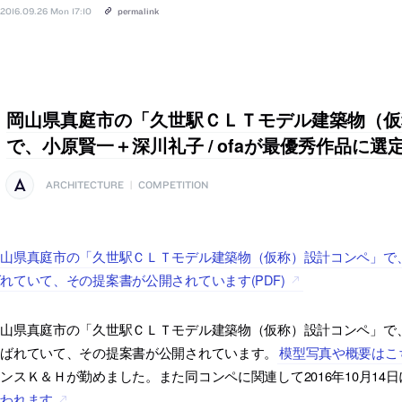
2016.09.26 Mon 17:10
permalink
岡山県真庭市の「久世駅ＣＬＴモデル建築物（仮
で、小原賢一＋深川礼子 / ofaが最優秀作品に選
ARCHITECTURE
|
COMPETITION
山県真庭市の「久世駅ＣＬＴモデル建築物（仮称）設計コンペ」で、小
れていて、その提案書が公開されています(PDF)
岡山県真庭市の「久世駅ＣＬＴモデル建築物（仮称）設計コンペ」で
選ばれていて、その提案書が公開されています。
模型写真や概要はこ
ンスＫ＆Ｈが勤めました。また同コンペに関連して2016年10月14
行われます
。