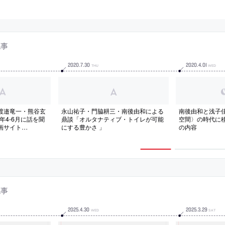
記事
2020
.
7
.
30
2020
.
4
.
01
THU
WED
渡邉竜一・熊谷玄
永山祐子・門脇耕三・南後由和による
南後由和と浅子
年4-6月に話を聞
鼎談「オルタナティブ・トイレが可能
空間〉の時代に
画サイト
にする豊かさ 」
の内容
LL」が公開。制作は
記事
2025
.
4
.
30
2025
.
3
.
29
WED
SAT