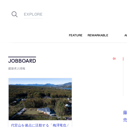
建築求人情報
藤
佐々木慧が主宰する「axonometric株
古民家を軸に全国で“価値循環の仕組
リノベる株式会社が、設計パートナ
社会への影響力のある建築を手掛
代官山を拠点に活動する「梅澤竜也 /