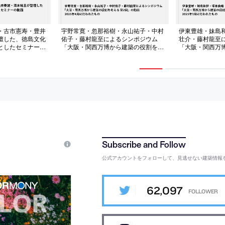
・古市憲寿・豊井
宇野常寛・忽那裕樹・永山祐子・中村
伊東豊雄・妹島
壇した、徳島文化
佑子・藤村龍至によるシンポジウム
壮介・藤村龍至
としたセミナーの
「大阪・関西万博から建築の役割を考
「大阪・関西万
に行われたもの
える 第2回」の動画。2025年4月に行
える 第1回」の動
われたもの
われたもの
公式アカウントをフォローして、見逃せない建築情報
62,097