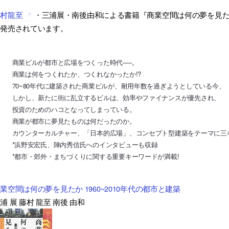
藤村龍至
・三浦展・南後由和による書籍『商業空間は何の夢を見たか 19
で発売されています。
商業ビルが都市と広場をつくった時代──。
商業は何をつくれたか、つくれなかったか!?
70~80年代に建築された商業ビルが、耐用年数を過ぎようとしている今、
しかし、新たに街に乱立するビルは、効率やファイナンスが優先され、
投資のためのハコとなってしまっている。
商業が都市に夢見たものは何だったのか。
カウンターカルチャー、「日本的広場」、コンセプト型建築をテーマに三
*浜野安宏氏、陣内秀信氏へのインタビューも収録
*都市・郊外・まちづくりに関する重要キーワードが満載!
業空間は何の夢を見たか 1960~2010年代の都市と建築
浦 展 藤村 龍至 南後 由和