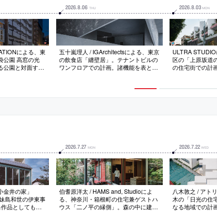
2026
.
8
.
06
2026
.
8
.
03
THU
MON
RATIONによる、東
五十嵐理人 / IGArchitectsによる、東京
ULTRA STU
袋公園 高窓の光
の飲食店「纏壁居」。テナントビルの
区の「上原坂道
る公園と対面する
ワンフロアでの計画。諸機能を表と裏
の住宅街での計
。広場と“一体感
に分断しない“緩やかな関係づけ”を求
庸さが同居する
を意図し、高窓部
め、“ひとつの連続した壁”で構成する
を意図し、見慣
を挿入する”断面
空間を考案。左官仕上げで連続性を際
て“過剰に拡大解
内部への視認性の
立たせると同時に光と影の豊かな表情
を実践。“新たな
最大化も実現
も引き出す
生活に発見をも
2026
.
7
.
27
2026
.
7
.
22
MON
WED
小金井の家」
伯耆原洋太 / HAMS and, Studioによ
八木敦之 / アト
へ。妹島和世の伊東事
る、神奈川・箱根町の住宅兼ゲストハ
木の「日光の住
当作品としても知
ウス「二ノ平の縁側」。森の中に建つ
なる地域での計
館が公開や展示プ
平屋を改修。中央に居間がある“求心
場”の様な住ま