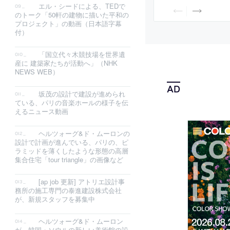
ログラムの運営を担
エル・シードによる、TEDで
のトーク「50軒の建物に描いた平和の
プロジェクト」の動画（日本語字幕
付）
「国立代々木競技場を世界遺
産に 建築家たちが活動へ」（NHK
NEWS WEB）
坂茂の設計で建設が進められ
ている、パリの音楽ホールの様子を伝
えるニュース動画
ヘルツォーグ&ド・ムーロンの
設計で計画が進んでいる、パリの、ピ
ラミッドを薄くしたような形態の高層
集合住宅「tour triangle」の画像など
[ap job 更新] アトリエ設計事
務所の施工専門の泰進建設株式会社
が、新規スタッフを募集中
ヘルツォーグ&ド・ムーロン
が、韓国・ソウルの新しい美術館の設