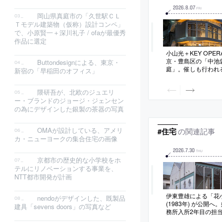
2026
.
8
.
07
FRI
岡山県真庭市の「久世駅ＣＬ
Ｔモデル建築物（仮称）設計コンペ」
で、小原賢一＋深川礼子 / ofaが最優秀
作品に選定
小山光＋KEY OPE
京・豊島区の「中池
Buttondesignによる、東京・
庭」。催しも行われ
新宿の「早稲田のオフィス」
敷地に建つ複合ビル
を生む”ファサード
隈研吾が、北欧のジュエリ
分を後退させて“植栽
ー・ブランドのジョージ・ジェンセン
構成の建築を考案。
確保とリース面積の
の為にデザインした銀製の茶器の写真
OMAが設計している、アメリ
の関連記事
#住宅
カ・ニューヨークの集合住宅の画像
2026
.
7
.
30
THU
京都市の歴史的な小学校をホ
テルにリノベーションする事業を、
NTT都市開発が計画
伊東豊雄による「花
nendoがデザインした、既製品
(1983年) が公開
建具「sevens doors」の写真など
務所入所2年目の担
られる。国際文化会