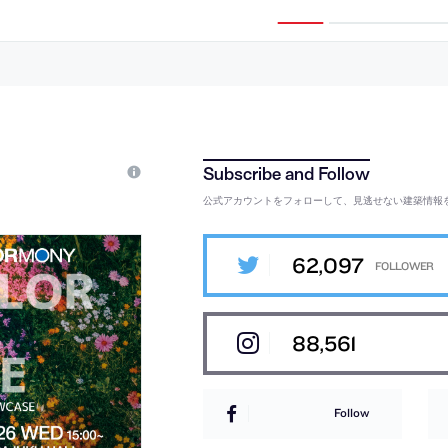
う
性の高い”既存の構成に着目し、内外
立方体の量塊を
を繋ぐと共に回遊を促す“円環状の縁
一部である岩場
側”を新設する計画を考案。床を土間
築を考案。渦巻
に変えた“外部的な内部”も内と外の新
窟”も想起させる
たな関係に寄与
公式アカウントをフォローして、見逃せない建築情報
62,097
88,561
Follow