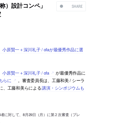
称）設計コンペ」
SHARE
定
原賢一＋深川礼子 / ofaが最優秀作品に選
、
小原賢一＋深川礼子 / ofa
が最優秀作品に
ちらに
。審査委員長は、工藤和美 / シーラ
日に、工藤和美らによる
講演・シンポジウムも
者に対して、8月29日（月）に第２次審査（プレ
。