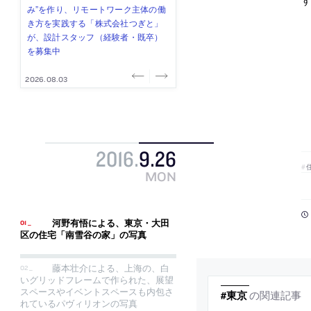
式会社」が、設計スタッフ（経験
み”を作り、リモートワーク主体の働
ー (業務委託) を募集中
け、スタッフ同士で助け合う環境づ
ALA INC.」が、設計スタッフ・アル
者・既卒・2027年新卒）を募集中
き方を実践する「株式会社つぎと」
くりも行う「E.A.S.T.architects」
バイト・事務職を募集中
が、設計スタッフ（経験者・既卒）
が、設計スタッフ（経験者・既卒・
を募集中
2027年新卒）を募集中
2026.08.07
2026.08.03
2026.08.03
2026.07.31
2026.07.30
2016
.
9
.
26
MON
河野有悟による、東京・大田
区の住宅「南雪谷の家」の写真
藤本壮介による、上海の、白
いグリッドフレームで作られた、展望
スペースやイベントスペースも内包さ
の関連記事
#東京
れているパヴィリオンの写真