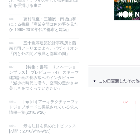
計を手掛ける事に
藤村龍至・三浦展・南後由和
による書籍『商業空間は何の夢を見た
か 1960~2010年代の都市と建築』
五十嵐淳建築設計事務所と藤
森泰司アトリエによる、パヴィリオン
「内と外の間／家具と部屋の間」
【特集：書籍・リノベーショ
ンプラス】 プレビュー（4） スキーマ
建築計画の長坂常へのインタビュー
この日更新したその他
「減少の時代に沿う、空間の豊かさや
美しさをつくっていきたい」
[ap job] アーキテクチャーフォ
トジョブボードに掲載されている求人
情報一覧(2016/9/26)
最も注目を集めたトピックス
[期間：2016/9/19-9/25]