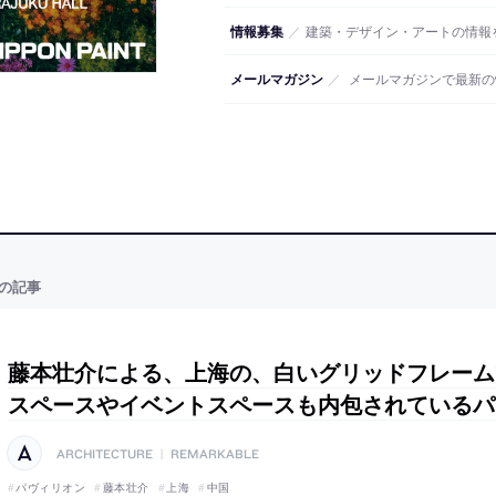
情報募集
／
建築・デザイン・アートの情報
メールマガジン
／
メールマガジンで最新の
の記事
藤本壮介による、上海の、白いグリッドフレーム
スペースやイベントスペースも内包されているパ
ARCHITECTURE
|
REMARKABLE
パヴィリオン
藤本壮介
上海
中国