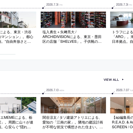
2026
.
7
.
31
2026
.
7
.
31
FRI
FRI
DIOによる、東京・渋谷
塩入勇生＋矢﨑亮大 /
トラフによ
のマンション」。都心
ARCHIDIVISIONによる、東京・墨田
「ARO」。
画。“自由奔放さと凡
区の店舗「SHELVES」。子供靴のレ
日本拠点。
風景”の再評価と更新
ンタルを行う店。6千足以上を保有し
合う場を目指
れたものから出発し
てネット受注と配送を行う業態から着
活用や“日本
釈と変形”を行う設計
想し、“店舗であり倉庫でもある”空間
色彩”の使用
自然”をつくり出して
を志向。赤く着色した木材で補強とカ
の家具類も
たらす
スタムした既製品棚を集積させて内装
を現出させる
VIEW ALL
2026
.
7
.
13
2026
.
7
.
07
MON
TU
リエMEMEによる、栃
関谷涼太 / タソ建築アトリエによる、
【ap編集長の
宅」。周囲に山々が連
愛知の「江南の家」。隣地の建設計画
R.E.A.D. & A
画。心安らぐ“隠れ
が不明な状況で構想された住まい。外
SCREEN / 
いとの要望に、大小の
部環境に左右されない“光のさま”を求