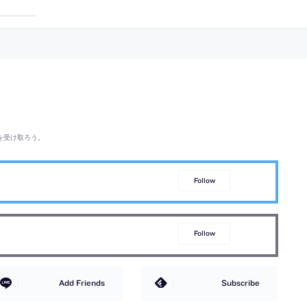
組み合わせた“自然の
め、平面の半分を吹抜とし上部開口か
のような佇まい”の建
ら光を取込んで格子梁で拡散させる空
状の平面構成は“洞
間を考案。手刻み木組みの大工技術で
つくり上げる
を受け取ろう。
Follow
Follow
Add Friends
Subscribe