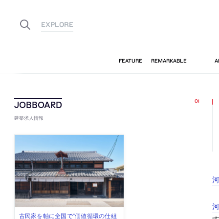
建築求人情報
河
佐々木慧が主宰する「axonometric株
古民家を軸に全国で“価値循環の仕組
リノベる株式会社が、設計パートナ
社会への影響力のある建築を手掛
代官山を拠点に活動する「梅澤竜也 /