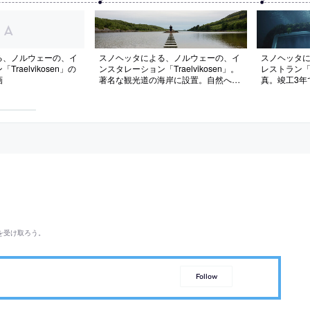
る、ノルウェーの、イ
スノヘッタによる、ノルウェーの、イ
スノヘッタ
raelvikosen」の
ンスタレーション「Traelvikosen」。
レストラン
画
著名な観光道の海岸に設置。自然への
真。竣工3年
深い理解を促す事を求めて、海に向か
様子を撮影
う“55個の飛び石”からなる作品を考
窓を備えた全
案。潮の満ち引きにより刻一刻と新た
建築物。時
な表情を見せる
う意図して
を受け取ろう。
Follow