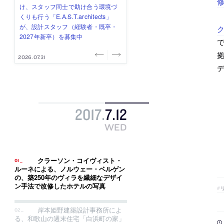
修
式会社」が、設計スタッフ（経験
み”を作り、リモートワーク主体の働
ー (業務委託) を募集中
け、スタッフ同士で助け合う環境づ
ALA INC.」が、設計スタッフ・アル
者・既卒・2027年新卒）を募集中
き方を実践する「株式会社つぎと」
くりも行う「E.A.S.T.architects」
バイト・事務職を募集中
が、設計スタッフ（経験者・既卒）
が、設計スタッフ（経験者・既卒・
を募集中
2027年新卒）を募集中
で
2026.08.07
2026.08.03
2026.08.03
2026.07.31
2026.07.30
2017
.
7
.
12
WED
クラーソン・コイヴィスト・
ルーネによる、ノルウェー・ベルゲン
の、築250年のヴィラを繊細なデザイ
ン手法で改修したホテルの写真
岸本姫野建築設計事務所によ
る、和歌山の週末住宅「白浜町の家」