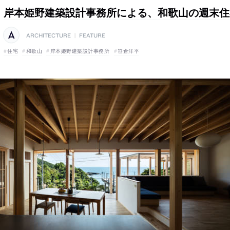
岸本姫野建築設計事務所による、和歌山の週末住
ARCHITECTURE
|
FEATURE
住宅
和歌山
岸本姫野建築設計事務所
笹倉洋平