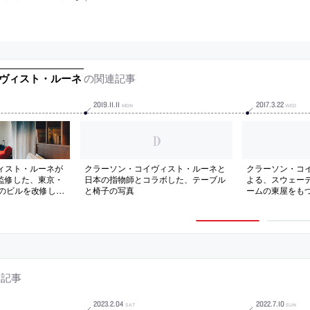
の関連記事
イヴィスト・ルーネ
2019
.
11
.
11
2017
.
3
.
22
MON
WED
ィスト・ルーネが
クラーソン・コイヴィスト・ルーネと
クラーソン・コ
監修した、東京・
日本の指物師とコラボした、テーブル
よる、スウェー
年のビルを改修し
と椅子の写真
ームの東屋をも
どの複合施設
連記事
2023
.
2
.
04
2022
.
7
.
10
SAT
SUN