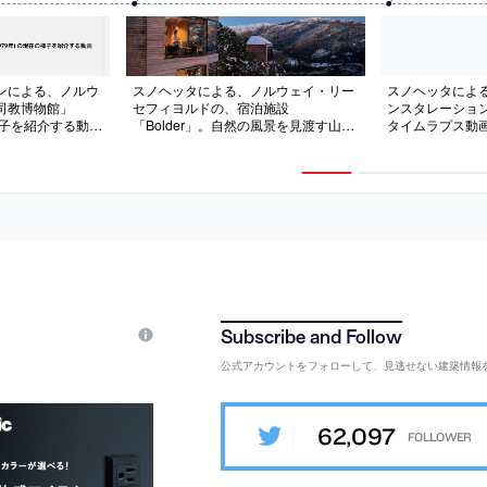
ンによる、ノルウ
スノヘッタによる、ノルウェイ・リー
スノヘッタによ
司教博物館」
セフィヨルドの、宿泊施設
ンスタレーション「T
の様子を紹介する動
「Bolder」。自然の風景を見渡す山の
タイムラプス動
公開されたもの
端に計画。訪問者への“本物の体験”の
提供を目指し、内外が連続して“刻々
と変化する天候の絶景”を眺められる
建築を志向。敷地の木や石を建材に用
いて環境との呼応も意図
公式アカウントをフォローして、見逃せない建築情報
62,097