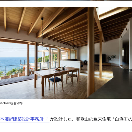
l photos©笹倉洋平
岸本姫野建築設計事務所
が設計した、和歌山の週末住宅「白浜町