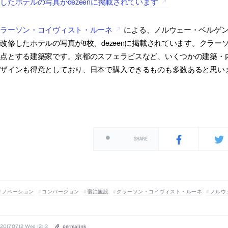
したホテルの写真がdezeenに掲載されています
クラーソン・コイヴィスト・ルーネ
による、ノルウェー・ベルゲン
改修したホテルの写真が8枚、dezeenに掲載されています。クラ
拠点とする建築家です。京都のスフェラビスなど、いくつかの建築・
デザインも得意としており、日本で購入できるものも多数あると思い
SHARE
リノベーション
コンバージョン
宿泊施設
クラーソン・コイヴィスト・ルーネ
ノルウ
2017.07.12 Wed 12:13
permalink