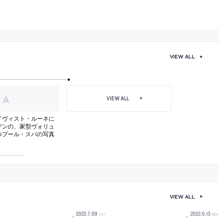
VIEW ALL
VIEW ALL
イヴィスト・ルーネに
デンの、家型ヴォリュ
つプール・スパの写真
VIEW ALL
2022
.
7
.
09
2022
.
6
.
13
SAT
MO