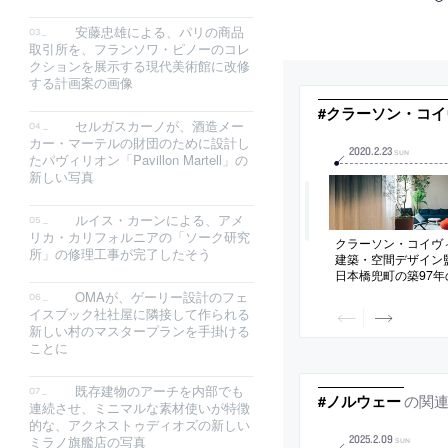
安藤忠雄による、パリの商品
取引所を、フランソワ・ピノーのコレ
クションを展示する現代美術館に改修
する計画案の画像
#クラーソン・コ
セルガスカーノが、酒造メー
カー・マーテルの財団のために設計し
2020
.
2
.
23
SUN
たパヴィリオン「Pavillon Martell」の
新しい写真
ルイス・カーンによる、アメ
リカ・カリフォルニアの「ソーク研究
クラーソン・コイヴ
所」の修理工事が完了したそう
建築・空間デザイン
日本橋兜町の築97
た、ホテルや店舗な
OMAが、ゲーリー設計のフェ
「K5」
イスブック社社屋に隣接して作られる
新しい村のマスタープランを手掛ける
ことに
既存建物のアーチを内部でも
の関
#ノルウェー
連続させ、ミニマルな素材使いが特徴
的な、アクネストゥディオズの新しい
2025
.
2
.
09
ミラノ旗艦店の写真
SUN