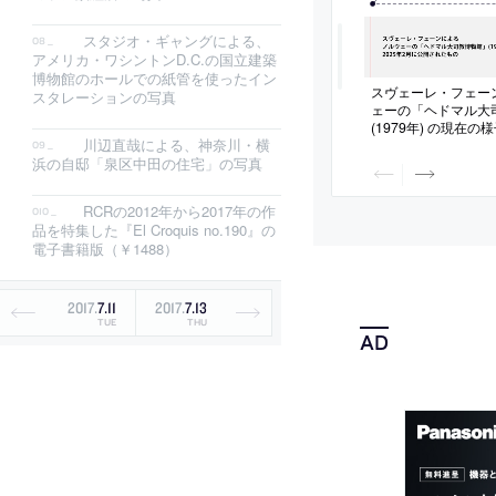
スタジオ・ギャングによる、
アメリカ・ワシントンD.C.の国立建築
博物館のホールでの紙管を使ったイン
スヴェーレ・フェー
スタレーションの写真
ェーの「ヘドマル大
(1979年) の現在
川辺直哉による、神奈川・横
画。2025年2月に
浜の自邸「泉区中田の住宅」の写真
RCRの2012年から2017年の作
品を特集した『El Croquis no.190』の
電子書籍版（￥1488）
2017
.
7
.
11
2017
.
7
.
13
TUE
THU