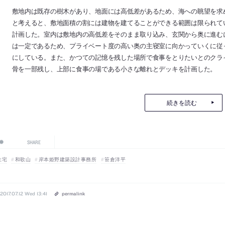
敷地内は既存の樹木があり、地面には高低差があるため、海への眺望を求
と考えると、敷地面積の割には建物を建てることができる範囲は限られて
計画した。室内は敷地内の高低差をそのまま取り込み、玄関から奥に進む
は一定であるため、プライベート度の高い奥の主寝室に向かっていくに従
にしている。また、かつての記憶を残した場所で食事をとりたいとのクラ
骨を一部残し、上部に食事の場である小さな離れとデッキを計画した。
続きを読む
SHARE
住宅
和歌山
岸本姫野建築設計事務所
笹倉洋平
2017.07.12 Wed 13:41
permalink