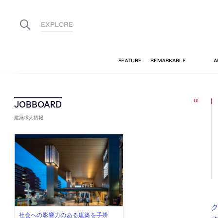
建築求人情報
ク
佐々木慧が主宰する「axonometric株
古民家を軸に全国で“価値循環の仕組
リノベる株式会社が、設計パートナ
社会への影響力のある建築を手掛
代官山を拠点に活動する「梅澤竜也 /