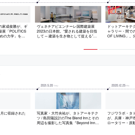
の家成俊勝が、ギ
ヴェネチアビエンナーレ国際建築展
ドットアーキテク
「POLITICS
2023の日本館。“愛される建築を目指
ャラリー・間での建
るための力学」を解
して ─ 建築を生き物として捉える”を
OF LIVING
23年6月に公開さ
テーマに企画。キュレーションチーム
を越えて実践す
は大西麻貴・百田有希・原田祐馬・多
さな自治空間”を
田智美で構成。出展者としてdot
の力学”を社会
architects（家成俊勝、土井亘、池田
全ての人が建築
藍、宮地敬子）、森山茜、水野太史が
る可能性も見せ
名を連ねる
事
2021
.
5
.
20
2020
.
12
.
25
THU
FRI
11月に収録された
写真家・大竹央祐が、タトアーキテク
フジワラボ・タ
ツ / 島田陽設計のThe Blend Innとその
が、兵庫・神戸
周辺を撮影した写真集『Beyond Inn
ロータリー・原
Out』をプレビュー
設計プロポで委