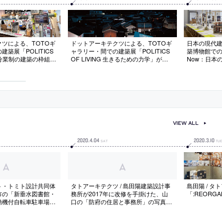
ツによる、TOTOギ
ドットアーキテクツによる、TOTOギ
日本の現代
築展「POLITICS
ャラリー・間での建築展「POLITICS
築博物館での建
」。分業制の建築の枠組み
OF LIVING 生きるための力学」が開
Now：日本
る建築家の展示。“小
催
博物館所属
生み出す“生きるため
ンで24組が
変革の鍵として提示。
て海外で認知
の創造に能動的に関わ
照的な“創造
る
アプローチ
が担当
VIEW ALL
2020
.
4
.
04
2020
.
3
.
10
SAT
TU
ト・トミト設計共同体
タトアーキテクツ / 島田陽建築設計事
島田陽 / 
市の「新垂水図書館・
務所が2017年に改修を手掛けた、山
「:REORG
動機付自転車駐車場」
口の「防府の住居と事務所」の写真な
託先候補に
ど