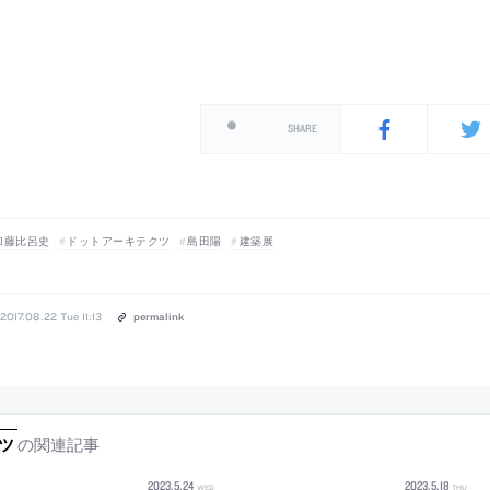
SHARE
加藤比呂史
ドットアーキテクツ
島田陽
建築展
2017.08.22 Tue 11:13
permalink
の関連記事
ツ
2023
.
5
.
24
2023
.
5
.
18
WED
THU