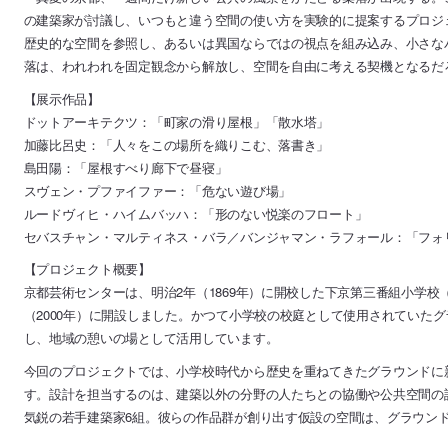
の建築家が討議し、いつもと違う空間の使い方を実験的に提案するプロジ
歴史的な空間を参照し、あるいは異国ならではの視点を組み込み、小さな
落は、われわれを固定観念から解放し、空間を自由に考える契機となるだ
【展示作品】
ドットアーキテクツ：「町家の滑り屋根」「散水塔」
加藤比呂史：「人々をこの場所を織りこむ、落書き」
島田陽：「屋根すべり廊下で昼寝」
スヴェン・プファイファー：「危ない遊び場」
ルードヴィヒ・ハイムバッハ：「形のない悦楽のフロート」
セバスチャン・マルティネス・バラ／バンジャマン・ラフォール：「フォ
【プロジェクト概要】
京都芸術センターは、明治2年（1869年）に開校した下京第三番組小学校
（2000年）に開設しました。かつて小学校の校庭として使用されていた
し、地域の憩いの場として活用しています。
今回のプロジェクトでは、小学校時代から歴史を重ねてきたグラウンドに
す。設計を担当するのは、建築以外の分野の人たちとの協働や公共空間の
気鋭の若手建築家6組。彼らの作品群が創り出す仮設の空間は、グラウン