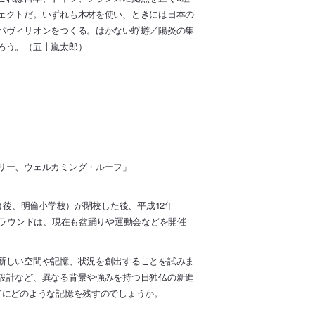
ェクトだ。いずれも木材を使い、ときには日本の
パヴィリオンをつくる。はかない蜉蝣／陽炎の集
ろう。（五十嵐太郎）
リー、ウェルカミング・ルーフ」
（後、明倫小学校）が閉校した後、平成12年
グラウンドは、現在も盆踊りや運動会などを開催
新しい空間や記憶、状況を創出することを試みま
設計など、異なる背景や強みを持つ日独仏の新進
ドにどのような記憶を残すのでしょうか。