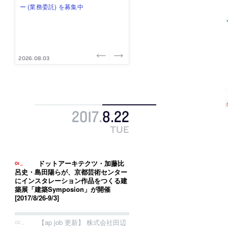
式会社」が、設計スタッフ（経験
み”を作り、リモートワーク主体の働
ー (業務委託) を募集中
け、スタッフ同士で助け合う環境づ
ALA INC.」が、設計スタッフ・アル
者・既卒・2027年新卒）を募集中
き方を実践する「株式会社つぎと」
くりも行う「E.A.S.T.architects」
バイト・事務職を募集中
が、設計スタッフ（経験者・既卒）
が、設計スタッフ（経験者・既卒・
を募集中
2027年新卒）を募集中
2026.08.07
2026.08.03
2026.08.03
2026.07.31
2026.07.30
2017
.
8
.
22
TUE
ドットアーキテクツ・加藤比
呂史・島田陽らが、京都芸術センター
にインスタレーション作品をつくる建
築展「建築Symposion」が開催
[2017/8/26-9/3]
【ap job 更新】 株式会社田辺