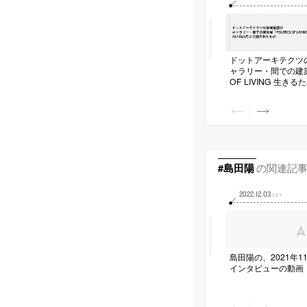
ドットアーキテクツ
ャラリー・間での建築展
OF LIVING 生き
説している動画。20
れたもの
の関連記
#島田陽
2022
.
12
.
03
SAT
島田陽の、2021年
インタビューの動画