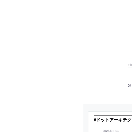
#ドットアーキテク
2023
.
6
.
11
SUN