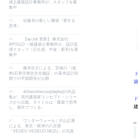
雄之建築設計事務所が、スタッフを募
集中
佐藤卓の新しい書籍『塑する
思考』
【ap job 更新】 株式会社
APOLLO 一級建築士事務所が、設計監
理スタッフ（正社員、中途・新卒)を募
集中
藤本壮介による、宮城の「(仮
称)石巻市複合文化施設」の基本設計段
階での平面図等が公開
築
403architecture[dajiba]の作品
集が、現代建築家コンセプト・シリー
ズから出版。タイトルは「建築で思考
建
し、都市でつくる」
ワンダーウォール / 片山正通
による、東京・根津の八百屋
「VEGEO VEGECO NEZU」の写真