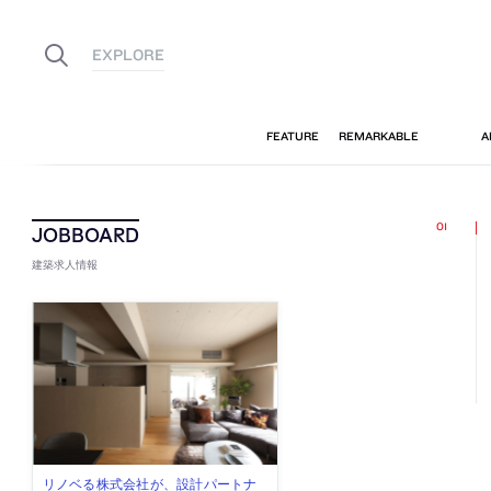
建築求人情報
佐々木慧が主宰する「axonometric株
古民家を軸に全国で“価値循環の仕組
リノベる株式会社が、設計パートナ
社会への影響力のある建築を手掛
代官山を拠点に活動する「梅澤竜也 /