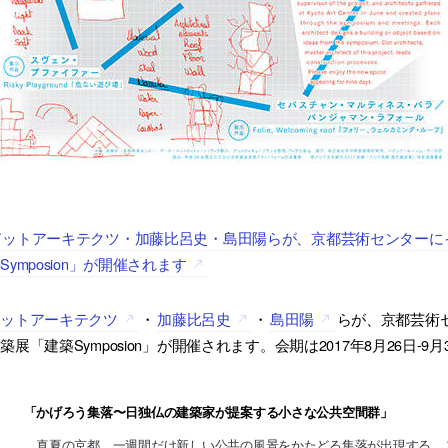
ドットアーキテクツ・加藤比呂史・島田陽らが、京都芸術センターに
Symposion」が開催されます
ドットアーキテクツ
・
加藤比呂史
・
島田陽
らが、京都芸術
築展「建築Symposion」が開催されます。会期は2017年8月26日-9月
「かげろう集落〜日独仏の建築家が提案する小さな公共空間群」
真夏の京都、一週間だけ新しい公共の風景をかたどる集落が出現する。