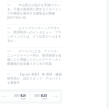
中山英之が設計を手掛けてい
る、千葉の蒸留所に関するドローイン
グや模型を展示する展覧会が開催
[2017/9/4-10]
エイトブランディングデザイ
ン・西澤明洋へのインタビュー「ブラ
ンディングとは、どう伝言ゲームをす
るか」
ゲーリーによる、アメリカ・
ニュージャージー州の、既存納屋を改
修したり増築したりしたアーティスト
蔡國強の住居兼スタジオの写真
【ap job 更新】 東 環境・建築
研究所が、設計スタッフ・アルバイト
を募集中
2017
.
8
.
21
2017
.
8
.
23
MON
WED