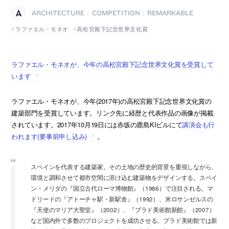
ARCHITECTURE
COMPETITION
REMARKABLE
|
|
ラファエル・モネオ
高松宮殿下記念世界文化賞
ラファエル・モネオが、今年の高松宮殿下記念世界文化賞を受賞して
います
ラファエル・モネオが、今年(2017年)の高松宮殿下記念世界文化賞の
建築部門を受賞しています。リンク先に経歴と代表作品の画像が掲載
されています。2017年10月19日には赤坂の鹿島KIビルにて
講演会も行
われます(要事前申し込み)
。
スペインを代表する建築家。その土地の歴史的背景を重視しながら、
環境と調和させて都市空間に溶け込む建築物をデザインする。スペイ
ン・メリダの『国立古代ローマ博物館』（1986）で注目される。マ
ドリードの『アトーチャ駅・新駅舎』（1992）、米ロサンゼルスの
『天使のマリア大聖堂』（2002）、『プラド美術館新館』（2007）
など国内外で多数のプロジェクトを成功させる。プラド美術館では新