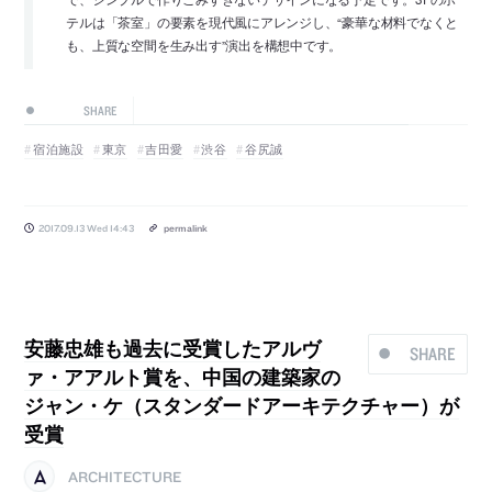
テルは「茶室」の要素を現代風にアレンジし、“豪華な材料でなくと
も、上質な空間を生み出す”演出を構想中です。
SHARE
宿泊施設
東京
吉田愛
渋谷
谷尻誠
2017.09.13 Wed 14:43
permalink
安藤忠雄も過去に受賞したアルヴ
SHARE
ァ・アアルト賞を、中国の建築家の
ジャン・ケ（スタンダードアーキテクチャー）が
受賞
ARCHITECTURE