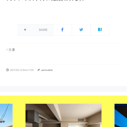
SHARE
古書
2017.09.13 Wed 17:01
permalink