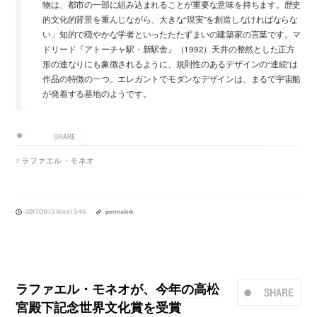
物は、都市の一部に組み込まれることが重要な意味を持ちます。歴史
的文化的背景を重んじながら、大きな“現実”を創造しなければならな
い」知的で穏やかな学者といったたたずまいの建築家の言葉です。マ
ドリード『アトーチャ駅・新駅舎』（1992）天井の整然とした正方
形の連なりにも象徴されるように、規則性のあるデザインの“連続”は
作品の特徴の一つ。エレガントでモダンなデザインは、まるで宇宙船
が発着する基地のようです。
SHARE
ラファエル・モネオ
2017.09.13 Wed 13:46
permalink
ラファエル・モネオが、今年の高松
SHARE
宮殿下記念世界文化賞を受賞