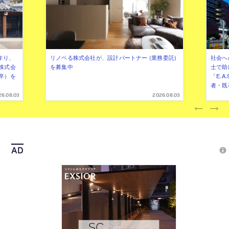
作り、
リノベる株式会社が、設計パートナー (業務委託)
社会へ
株式会
を募集中
士で助
卒）を
「E.A
者・既
26.08.03
2026.08.03