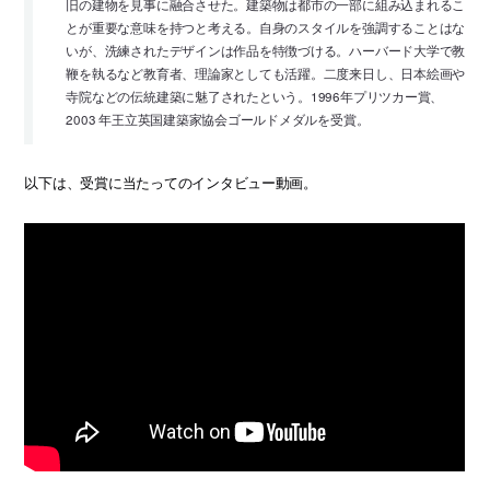
旧の建物を見事に融合させた。建築物は都市の一部に組み込まれるこ
とが重要な意味を持つと考える。自身のスタイルを強調することはな
いが、洗練されたデザインは作品を特徴づける。ハーバード大学で教
鞭を執るなど教育者、理論家としても活躍。二度来日し、日本絵画や
寺院などの伝統建築に魅了されたという。1996年プリツカー賞、
2003 年王立英国建築家協会ゴールドメダルを受賞。
以下は、受賞に当たってのインタビュー動画。