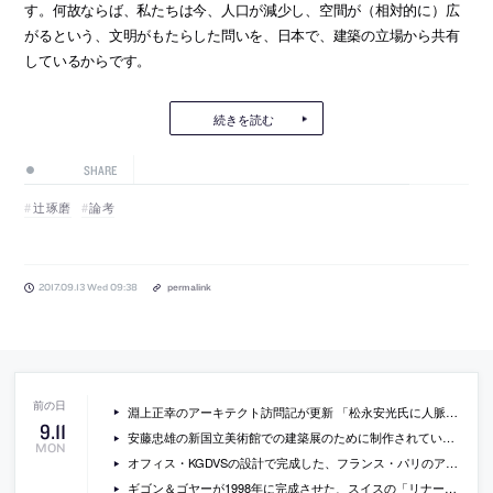
す。何故ならば、私たちは今、人口が減少し、空間が（相対的に）広
がるという、文明がもたらした問いを、日本で、建築の立場から共有
しているからです。
続きを読む
SHARE
辻琢磨
論考
2017.09.13 Wed 09:38
permalink
淵上正幸のアーキテクト訪問記が更新 「松永安光氏に人脈インタビューを仕掛ける」
9
.
11
安藤忠雄の新国立美術館での建築展のために制作されている、原寸大の「光の教会」の新しい現場写真
MON
オフィス・KGDVSの設計で完成した、フランス・パリのアート施設パレ・ド・トーキョー内の新しい書店の写真
ギゴン＆ゴヤーが1998年に完成させた、スイスの「リナー美術館」のクオリティ高めの動画