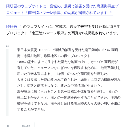
隈研吾のウェブサイトに、宮城の、震災で被害を受けた商店街再生プ
ロジェクト「南三陸ハマーレ歌津」の写真が掲載されています
隈研吾
のウェブサイトに、宮城の、震災で被害を受けた商店街再生
プロジェクト「南三陸ハマーレ歌津」の写真が6枚掲載されています。
東日本大震災（2011）で壊滅的被害を受けた南三陸町の２つの商店
街（志津川地区、歌津地区）の再生プロジェクト。
10ｍの盛土によって生まれた新たな地面の上に、かつての商店街が
有していた、ヒューマンなにぎわいを再現するために、地元三陸杉を
用いた在来木造による、「縁側」のついた商店街を計画した。
大きくはり出した庇に覆われて作られた「縁側」に商店の機能が浸み
だし、街路と商店をつなぐ、新たな中間領域が生まれた。
海が身近に感じられることを第一目標に全体配置を計画し、10ｍの
盛土にもかかわらず、海との一体感を再生することができた。津波の
被害を受けてもなお、海を愛し続ける南三陸の人々の熱い思いを形に
することができた。
SHARE