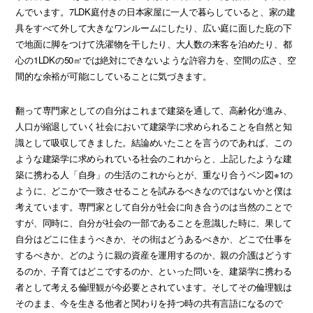
んでいます。7LDK庭付きの日本家屋に一人で暮らしていると、家の建
具をすべて外して大きなワンルームにしたり、広い庭に面した庇の下
で地面に脚をつけて洗濯物を干したり、大人数の来客を泊めたり、都
心の1LDKの50㎡では絶対にできないような許容力を、空間の広さ、空
間的な余裕が可能にしていることに気づきます。
翻って専門家としての自分はこれまで建築を通して、高齢化が進み、
人口が縮退していく社会において建築学に求められることを自然と知
識として吸収してきました。結論めいたことを言うのであれば、この
ような建築学に求められている社会のこれからと、上記したような建
築に携わる人「自身」の生活のこれからとが、重なり合うベン図※1の
ように、どこかで一致させることを試みるべきなのではないかと僕は
考えています。専門家として自分が社会に向き合うのは当然のことで
すが、同時に、自分が社会の一部であることを意識した時に、果して
自分はどこに住まうべきか、その街はどうあるべきか、どこで仕事を
するべきか、どのように親の資産を運用するのか、親の介護はどうす
るのか、子育てはどこでするのか、といった問いを、建築学に携わる
者として考える倫理観が今必要とされています。そしてその倫理観は
そのまま、今を生きる他者と関わりを持つ時の共有言語になるので