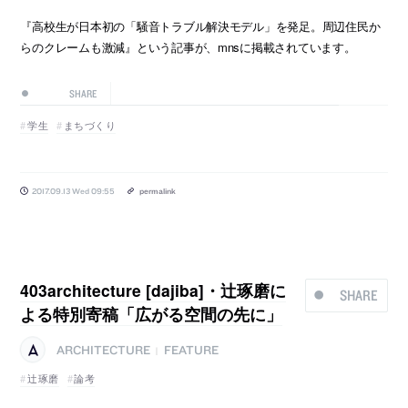
『高校生が日本初の「騒音トラブル解決モデル」を発足。周辺住民か
らのクレームも激減』という記事が、mnsに掲載されています。
SHARE
学生
まちづくり
2017.09.13 Wed 09:55
permalink
403architecture [dajiba]・辻琢磨に
SHARE
よる特別寄稿「広がる空間の先に」
ARCHITECTURE
FEATURE
|
辻琢磨
論考