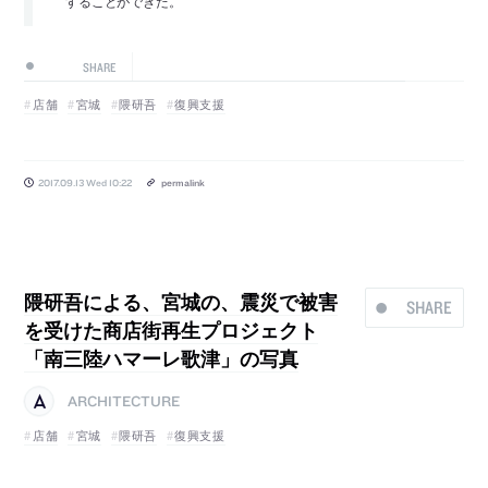
することができた。
SHARE
店舗
宮城
隈研吾
復興支援
2017.09.13 Wed 10:22
permalink
隈研吾による、宮城の、震災で被害
SHARE
を受けた商店街再生プロジェクト
「南三陸ハマーレ歌津」の写真
ARCHITECTURE
店舗
宮城
隈研吾
復興支援