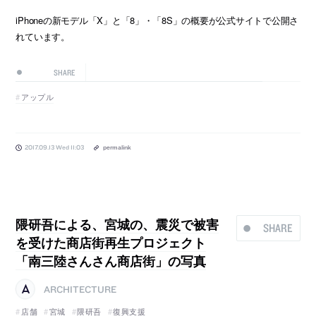
iPhoneの新モデル「X」と「8」・「8S」の概要が公式サイトで公開さ
れています。
SHARE
アップル
2017.09.13 Wed 11:03
permalink
隈研吾による、宮城の、震災で被害
SHARE
を受けた商店街再生プロジェクト
「南三陸さんさん商店街」の写真
ARCHITECTURE
店舗
宮城
隈研吾
復興支援