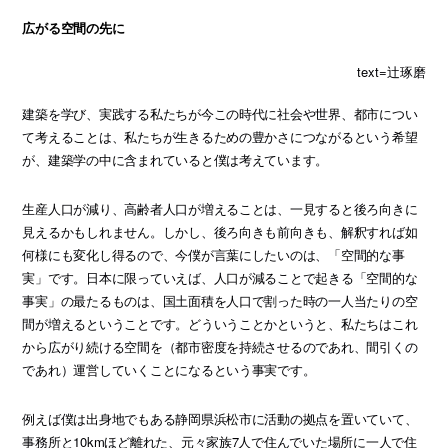
広がる空間の先に
text=辻琢磨
建築を学び、実践する私たちが今この時代に社会や世界、都市につい
て考えることは、私たちが生きるための豊かさにつながるという希望
が、建築学の中に含まれていると僕は考えています。
生産人口が減り、高齢者人口が増えることは、一見すると後ろ向きに
見えるかもしれません。しかし、後ろ向きも前向きも、解釈すれば如
何様にも変化し得るので、今僕が言葉にしたいのは、「空間的な事
実」です。日本に限っていえば、人口が減ることで起きる「空間的な
事実」の最たるものは、国土面積を人口で割った時の一人当たりの空
間が増えるということです。どういうことかというと、私たちはこれ
から広がり続ける空間を（都市密度を持続させるのであれ、間引くの
であれ）運営していくことになるという事実です。
例えば僕は出身地でもある静岡県浜松市に活動の拠点を置いていて、
事務所と10kmほど離れた、元々家族7人で住んでいた場所に一人で住