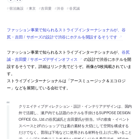
宿泊施設
東京
吉田愛
渋谷
谷尻誠
ファッション事業で知られるストライプインターナショナルが、谷
尻・吉田 / サポーズの設計で渋谷にホテルを開設するそうです
ファッション事業で知られるストライプインターナショナルが、
谷尻
誠・吉田愛 / サポーズデザインオフィス
の設計で渋谷にホテルを開
設するそうです。詳細はリンク先でどうぞ。画像が3枚掲載されていま
す。
ストライプインターナショナルは「アースミュージック＆エコロジ
ー」などを展開している会社です。
クリエイティブディレクション・設計・インテリアデザインは、国内
外で活躍し、瀬戸内でも話題のホテルを手掛けるSUPPOSE DESIGN
OFFICE Co., Ltd.の谷尻誠氏と吉田愛氏が担当。1Fの飲食・イベント
スペースと2Fのショップでは素の素材を大切にして空間を構成する
だけでなく、普段は下地などに使用される材料を仕上げに用いること
で、シンプルで作りこみすぎないデザインになる予定です。3Fのホ