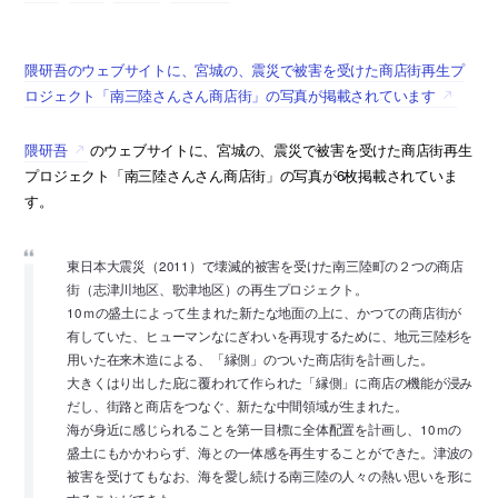
隈研吾のウェブサイトに、宮城の、震災で被害を受けた商店街再生プ
ロジェクト「南三陸さんさん商店街」の写真が掲載されています
隈研吾
のウェブサイトに、宮城の、震災で被害を受けた商店街再生
プロジェクト「南三陸さんさん商店街」の写真が6枚掲載されていま
す。
東日本大震災（2011）で壊滅的被害を受けた南三陸町の２つの商店
街（志津川地区、歌津地区）の再生プロジェクト。
10ｍの盛土によって生まれた新たな地面の上に、かつての商店街が
有していた、ヒューマンなにぎわいを再現するために、地元三陸杉を
用いた在来木造による、「縁側」のついた商店街を計画した。
大きくはり出した庇に覆われて作られた「縁側」に商店の機能が浸み
だし、街路と商店をつなぐ、新たな中間領域が生まれた。
海が身近に感じられることを第一目標に全体配置を計画し、10ｍの
盛土にもかかわらず、海との一体感を再生することができた。津波の
被害を受けてもなお、海を愛し続ける南三陸の人々の熱い思いを形に