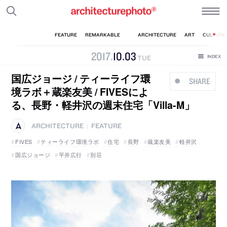
2017
.
10
.
03
TUE
国広ジョージ / ティーライフ環
SHARE
境ラボ＋蔵楽友美 / FIVESによ
る、長野・軽井沢の週末住宅「Villa-M」
ARCHITECTURE
FEATURE
|
FIVES
ティーライフ環境ラボ
住宅
長野
蔵楽友美
軽井沢
国広ジョージ
平井広行
別荘