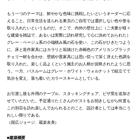
もう一つのテーマは、鮮やかな色味に挑戦したいというオーダーに応
えること。日常生活を送られる東京のご自宅では選択しない色や形を
取り入れたいというものだ。そこで、内外の壁仕上に（ご夫妻が様々
な建築を雑誌で、あるいは実際に訪れ研究して心に決めておられた）
グレー・ベージュ系の小端積み風の石を使い、この石がひきたつよう
に、床と造作家具にはカラリと垢抜けた赤褐色のアメリカンブラック
チェリー材を合わせ、壁紙や置家具には思い切って深く冴えた色調を
取り入れた。楽しく品よくという施主のお人柄が反映されたように思
う。一方、バスルームはグレー・ホワイト・ウォルナットで組立てて
気分を変え、落ち着いたカラースキームとしている。
お引渡し後も外用のテーブル、スタッキングチェア、ピザ窯を追加さ
せていただいた。予定通りたくさんのゲストをお招きしながら何度も
この別荘を訪れ楽しんでおられるとのこと、設計者としては本当にう
れしい限りである。
（国広ジョージ、蔵楽友美）
■建築概要