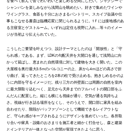
を食べて飲んで皆でわいわいと楽しめる空間にしたい。ジャグジーで
シャンパンを楽しみながら浅間山を眺めたい。好きで集めたワインや
ワイングラス、食器も十分におさまるパントリー。スカイプ会議や仕
事もこなせる書斎は臨機応変に閉じられるように。1Ｆには接地感のあ
る主寝室とゲストルーム。いずれは定住も視野に入れ…等々のイメー
ジが当初より伝えられていた。
こうしたご要望を叶えつつ、設計テーマとしたのは「開放性」と「守
られ感」である。まず、LDKの勾配天井を大開口を通して浅間山に向
かって延ばし、恵まれた自然環境に対して建物を大きく開いた。この
大屋根を奥行最大3.5ｍのバルコニーの上、床から4ｍほどの高さで折
り曲げ、返ってきたところを2本の柱で受け止める。抱きしめるかのよ
うに内部を守るイメージだ。残り三方の外壁面には周囲の自然を室内
に最大限取り込むべく、足元から天井までのフルハイトの開口部をふ
んだんに配置した。縦にも横にも視線が通り、空気が通る気持ちよ
さ。視線が行き詰る場所をなくし、そのうえで、開口部に家具を組み
合わせたり、階段がバッファゾーンとして機能できるレイアウトな
ど、守られ感がキープされるようにデザインを進めていった。各所取
り合いや家具・設備のおさまりを施工者と細かく打合せし、森と建築
とインテリアが一体となった空間が実現できたように思う。