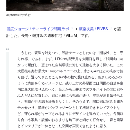
all photos©平井広行
国広ジョージ / ティーライフ環境ラボ
＋
蔵楽友美 / FIVES
が設
計した、長野・軽井沢の週末住宅「Villa-M」です。
こうしたご要望を叶えつつ、設計テーマとしたのは「開放性」と「守
られ感」である。まず、LDKの勾配天井を大開口を通して浅間山に向
かって延ばし、恵まれた自然環境に対して建物を大きく開いた。この
大屋根を奥行最大3.5ｍのバルコニーの上、床から4ｍほどの高さで折
り曲げ、返ってきたところを2本の柱で受け止める。抱きしめるかの
ように内部を守るイメージだ。残り三方の外壁面には周囲の自然を室
内に最大限取り込むべく、足元から天井までのフルハイトの開口部を
ふんだんに配置した。縦にも横にも視線が通り、空気が通る気持ちよ
さ。視線が行き詰る場所をなくし、そのうえで、開口部に家具を組み
合わせたり、階段がバッファゾーンとして機能できるレイアウトな
ど、守られ感がキープされるようにデザインを進めていった。各所取
り合いや家具・設備のおさまりを施工者と細かく打合せし、森と建築
とインテリアが一体となった空間が実現できたように思う。