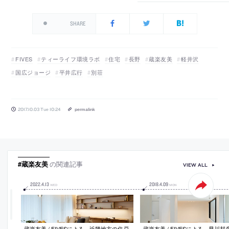
SHARE
FIVES
ティーライフ環境ラボ
住宅
長野
蔵楽友美
軽井沢
国広ジョージ
平井広行
別荘
2017.10.03 Tue 10:24
permalink
#蔵楽友美
の関連記事
VIEW ALL
2022
.
4
.
13
2018
.
4
.
09
WED
MON
蔵楽友美 / FIVESによる、近畿地方の住戸
蔵楽友美 / FIVESによる、早川