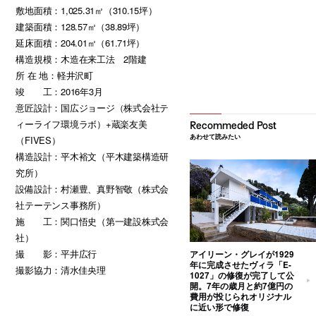
敷地面積：1,025.31㎡（310.15坪）
建築面積：128.57㎡（38.89坪）
延床面積：204.01㎡（61.71坪）
構造規模：木造在来工法 2階建
所 在 地：軽井沢町
竣 工：2016年3月
意匠設計：国広ジョージ（株式会社テ
ィーライフ環境ラボ）+蔵楽友美
あわせて読みたい
（FIVES）
構造設計：平木裕文（平木建築構造研
究所）
設備設計：村瀬豊、真野智敬（株式会
社テーテンス事務所）
施 工：関口悟史（第一建設株式会
社）
撮 影：平井広行
アイリーン・グレイが1929
年に完成させたヴィラ「E-
撮影協力：清水佳央理
1027」の修復が完了して公
開。7年の歳月と約7億円の
費用が投じられオリジナル
に近い形で修復