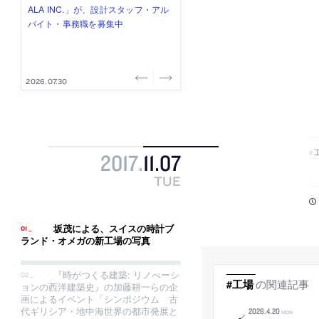
式会社」が、設計スタッフ（経験
み”を作り、リモートワーク主体の働
ー (業務委託) を募集中
け、スタッフ同士で助け合う環境づ
ALA INC.」が、設計スタッフ・アル
者・既卒・2027年新卒）を募集中
き方を実践する「株式会社つぎと」
くりも行う「E.A.S.T.architects」
バイト・事務職を募集中
が、設計スタッフ（経験者・既卒）
が、設計スタッフ（経験者・既卒・
を募集中
2027年新卒）を募集中
2026.08.07
2026.08.03
2026.08.03
2026.07.31
2026.07.30
2017
.
11
.
07
TUE
坂茂による、スイスの時計ブ
ランド・オメガの新工場の写真
『時がつくる建築: リノべーシ
の関連記事
#工場
ョンの西洋建築史』の加藤耕一らの企
画によるイベント「シンポジウム 古
代ギリシア・地中海世界の都市発展と
2026
.
4
.
20
MON