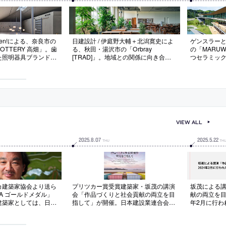
kipen!による、奈良市の
日建設計 / 伊庭野大輔＋北潟寛史によ
ゲンスラー
 POTTERY 高畑」。歯
る、秋田・湯沢市の「Orbray
の「MARU
た照明器具ブランドの
[TRAD]」。地域との関係に向き合う
つセラミッ
ィス・ファクトリー。
企業の工場の改修。“地域との接点”を
目指すべき
気積”のある既存を舞
創出する存在を求め、働く姿を観覧で
業と世界・
けでなく輝きや反射な
きる“見学通路”や地域にも開かれる“食
繋ぐ“架け橋
現象に満ちた空間”を
堂”を備えた建築を考案。現場での“即
方向に伸び
興的なアイデア”を積み上げて作る
る建築を考
VIEW ALL
2025
.
8
.
07
2025
.
5
.
22
THU
TH
カ建築家協会より送ら
プリツカー賞受賞建築家・坂茂の講演
坂茂による
AIA ゴールドメダル」
会「作品づくりと社会貢献の両立を目
献の両立を目
建築家としては、日本
指して」が開催。日本建設業連合会の
年2月に行わ
ては、丹下健三、安藤
主催で、東京証券会館ホールで実施
次ぎ4人目の受賞