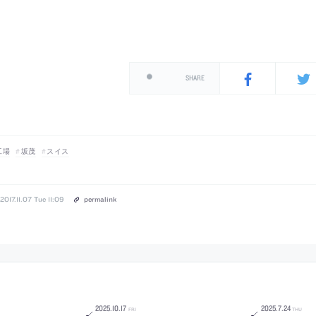
SHARE
工場
坂茂
スイス
2017.11.07 Tue 11:09
permalink
2025
.
10
.
17
2025
.
7
.
24
FRI
THU