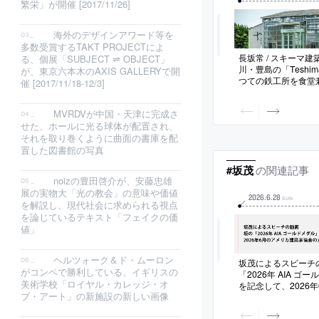
繁栄」が開催 [2017/11/26]
海外のデザインアワード等を
多数受賞するTAKT PROJECTによ
長坂常 / スキーマ
る、個展「SUBJECT ⇌ OBJECT」
川・豊島の「Teshima
が、東京六本木のAXIS GALLERYで開
つての鉄工所を食堂
催 [2017/11/18-12/3]
再生。既存の“シンメ
エントランスに着目
MVRDVが中国・天津に完成さ
えて全体の構成を整
せた、ホールに光る球体が配置され、
向。内部では元の鉄
して家具や造作を展
それを取り巻くように曲面の書庫を配
置した図書館の写真
の関連記事
#坂茂
noizの豊田啓介が、安藤忠雄
展の実物大「光の教会」の意味や価値
2026
.
6
.
28
SUN
を解説し、現代社会に求められる視点
を論じているテキスト「フェイクの価
値」
ヘルツォーク＆ド・ムーロン
坂茂によるスピーチ
がコンペで勝利している、イギリスの
「2026年 AIA ゴ
美術学校「ロイヤル・カレッジ・オ
を記念して、2026
ブ・アート」の新施設の新しい画像
築家協会のカンファ
もの