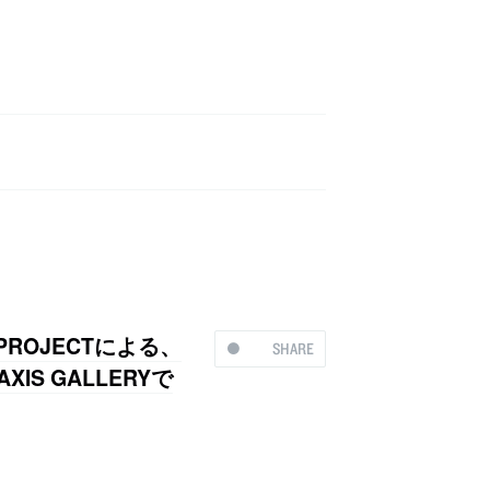
ROJECTによる、
SHARE
IS GALLERYで