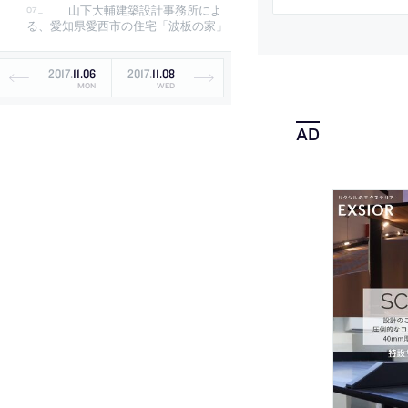
山下大輔建築設計事務所によ
る、愛知県愛西市の住宅「波板の家」
2017
.
11
.
06
2017
.
11
.
08
MON
WED