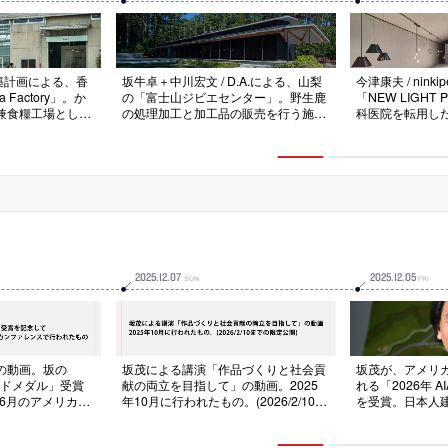
建築計画による、香
坂牛卓＋中川宏文 / D.A.による、山梨
今津康夫 / nin
 Factory」。か
の「富士山ジビエセンター」。野生鹿
「NEW LIGHT
兼食糧工場として
の処理加工と加工品の販売を行う施
科医院を転用し
トリー”の大きな
設。両者機能の共存を求め、処理加工
ショップ・オフ
し、計画の軸に据
機能を収めた切妻の量塊の周りにラン
屋根裏に“膨大な
理する設計を志
ドスケープと店舗に繋がる“裳階”を配
台とし、照明だ
骨の色味を基調と
する建築を考案。見学窓や展示などで
どの“様々な光の
開
ジビエ文化の教育も担う
志向
2025
.
12
.
07
2025
.
12
.
05
SUN
FRI
の動画。坂の
坂茂による講演「作品づくりと社会貢
坂茂が、アメリ
ールドメダル」受賞
献の両立を目指して」の動画。2025
れる「2026年 
年6月のアメリカ建
年10月に行われたもの。(2026/2/10ま
を受賞。日本人
レンスで行われた
での限定公開)
人の建築家とし
忠雄、槇文彦に