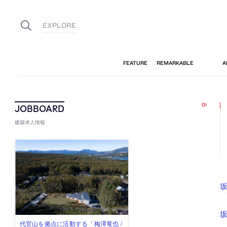
建築求人情報
坂
佐々木慧が主宰する「axonometric株
古民家を軸に全国で“価値循環の仕組
リノベる株式会社が、設計パートナ
社会への影響力のある建築を手掛
代官山を拠点に活動する「梅澤竜也 /