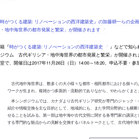
時がつくる建築: リノべーションの西洋建築史』の加藤耕一らの企
ア・地中海世界の都市発展と繁栄」が開催されます
書籍『
時がつくる建築: リノべーションの西洋建築史
』などで知ら
ジウム 古代ギリシア・地中海世界の都市発展と繁栄」が開催され
堂で、開催日は2017年11月26日（日）14:00～18:20。申込不要
古代地中海世界は、数多くの大小様々な都市・植民都市における個々の
ワークが生まれ、複雑かつ多面的・流動的でありながら、やわらかくまと
本シンポジウムでは、カナダより古代ギリシア研究が専門のジャック・
紹介や情報交換を主な目的として、地域的にも、また学問分野的にも横断
せることを試みる。第一部は地中海や古代文明に関する各専門家の講演と
する専門的な観点からの見解を交換するパネルトークとして、古代地中海