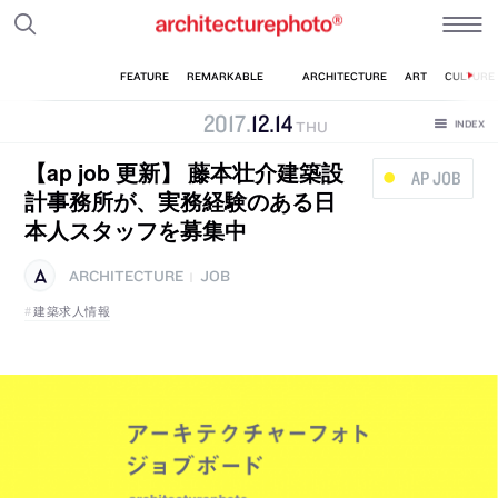
2017
.
12
.
14
THU
【ap job 更新】 藤本壮介建築設
AP JOB
計事務所が、実務経験のある日
本人スタッフを募集中
ARCHITECTURE
JOB
|
建築求人情報