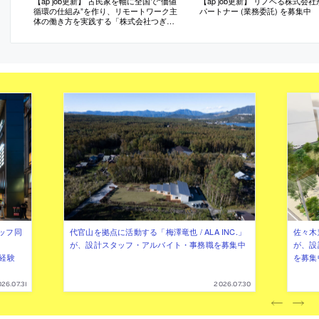
【ap job更新】 古民家を軸に全国で“価値
【ap job更新】 リノベる株式会
循環の仕組み”を作り、リモートワーク主
パートナー (業務委託) を募集中
体の働き方を実践する「株式会社つぎ
と」が、設計スタッフ（経験者・既卒）
を募集中
ッフ同
代官山を拠点に活動する「梅澤竜也 / ALA INC.」
佐々木慧
が、設計スタッフ・アルバイト・事務職を募集中
が、設
（経験
を募集
26.07.31
2026.07.30