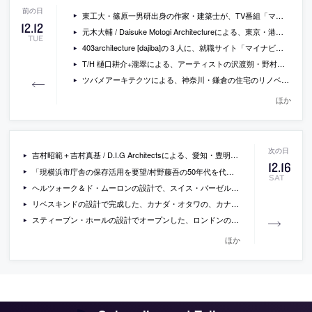
東工大・篠原一男研出身の作家・建築士が、TV番組「マツコの知らない世界」で、東光園などの名建築宿を紹介 [2017/12/19]
12
.
12
元木大輔 / Daisuke Motogi Architectureによる、東京・港区の、レンタルキッチン・ショールーム「Nishiazabu Building Conversion」
TUE
403architecture [dajiba]の３人に、就職サイト「マイナビ」が話を聞いているインタビュー
T/H 樋口耕介+瀧翠による、アーティストの沢渡朔・野村佐紀子による作品展の会場構成「Photo VR」
ツバメアーキテクツによる、神奈川・鎌倉の住宅のリノベーション「躙口(にじりぐち)の家」
ほか
吉村昭範＋吉村真基 / D.I.G Architectsによる、愛知・豊明市の住宅「2つの架構／前後の家」のオープンハウスが開催 [2017/12/23]
12
.
16
「現横浜市庁舎の保存活用を要望/村野藤吾の50年代を代表する傑作/建築学会」（建設通信新聞）
SAT
ヘルツォーク＆ド・ムーロンの設計で、スイス・バーゼルに建てられる、スイス最高層の集合住宅の画像
リベスキンドの設計で完成した、カナダ・オタワの、カナダ発のホロコースト記念碑の写真
スティーブン・ホールの設計でオープンした、ロンドンの古い街並みの中に建つ、内部の光を透過する外観の「THE MAGGIE’S CENTRE BARTS」の写真
ほか