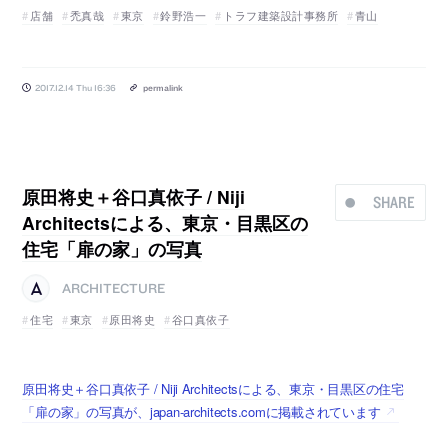
店舗
禿真哉
東京
鈴野浩一
トラフ建築設計事務所
青山
2017.12.14 Thu 16:36
permalink
原田将史＋谷口真依子 / Niji
SHARE
Architectsによる、東京・目黒区の
住宅「扉の家」の写真
ARCHITECTURE
住宅
東京
原田将史
谷口真依子
原田将史＋谷口真依子 / Niji Architectsによる、東京・目黒区の住宅
「扉の家」の写真が、japan-architects.comに掲載されています