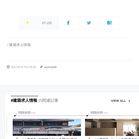
AP JOB
建築求人情報
2017.12.14 Thu 19:34
permalink
#建築求人情報
の関連記事
VIEW ALL
2026
.
8
.
03
2026
.
8
.
03
MON
MON