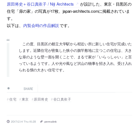
原田将史＋谷口真依子 / Niji Architects
が設計した、東京・目黒区の
住宅「扉の家」の写真が17枚、japan-architects.comに掲載されていま
す。
以下は、
内覧会時の作品解説
です。
この度、目黒区の都立大学駅から程近い所に新しい住宅が完成いた
します。近隣住宅が密集した狭小の旗竿敷地に立つこの住宅は、大き
な扉のような壁一面を開くことで、まるで家が「いらっしゃい」と言
っているようです。人や光や風など沢山の物事を招き入れ、受け入れ
られる懐の大きい住宅です。
SHARE
住宅
東京
原田将史
谷口真依子
2017.12.14 Thu 16:28
permalink