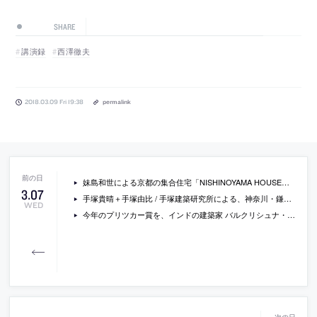
SHARE
講演録
西澤徹夫
2018.03.09 Fri 19:38
permalink
妹島和世による京都の集合住宅「NISHINOYAMA HOUSE」を、そこの住人でもあったフランス出身の映画監督が撮影したドキュメンタリーの上映会が開催
3
.
07
手塚貴晴＋手塚由比 / 手塚建築研究所による、神奈川・鎌倉の住宅「海風の家」の内覧会が開催
WED
今年のプリツカー賞を、インドの建築家 バルクリシュナ・ドーシが受賞。審査員の中には妹島和世も。