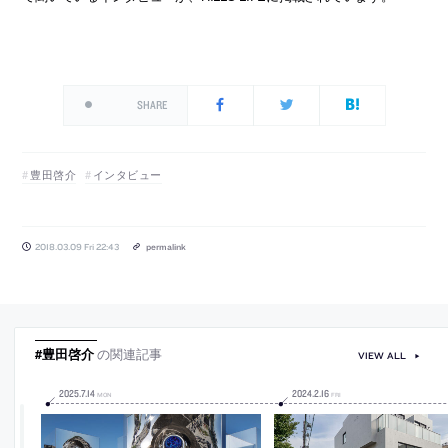
SHARE
豊田啓介
インタビュー
2018.03.09 Fri 22:43
permalink
#豊田啓介
の関連記事
VIEW ALL
2025
.
7
.
14
2024
.
2
.
16
MON
FRI