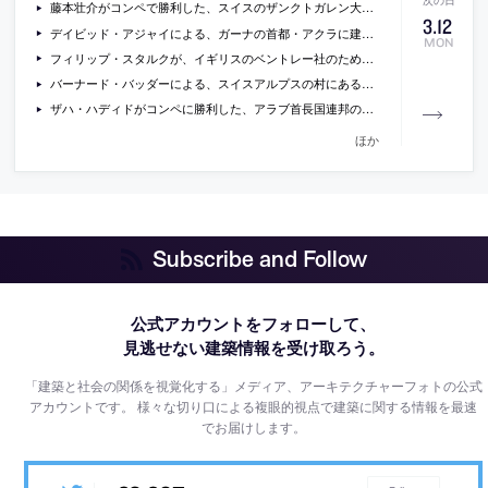
藤本壮介がコンペで勝利した、スイスのザンクトガレン大学の、ラーニングセンターの提案の画像
3
.
12
デイビッド・アジャイによる、ガーナの首都・アクラに建設される、国立大聖堂の画像
MON
フィリップ・スタルクが、イギリスのベントレー社のためにデザインした、同社初のハイブリッド車の写真
バーナード・バッダーによる、スイスアルプスの村にある、地域の伝統的な木造家屋を再解釈した住宅の写真
ザハ・ハディドがコンペに勝利した、アラブ首長国連邦の文化拠点施設の画像
ほか
Subscribe and Follow
公式アカウントをフォローして、
見逃せない建築情報を受け取ろう。
「建築と社会の関係を視覚化する」メディア、アーキテクチャーフォトの公式
アカウントです。
様々な切り口による複眼的視点で建築に関する情報を最速
でお届けします。