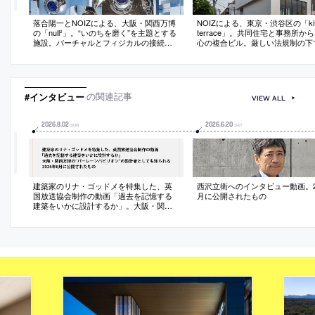
落合陽一とNOIZによる、大阪・関西万博
NOIZによる、東京・渋谷区の「kita
の「null²」。“いのちを磨く”を主題とする
terrace」。共同住宅と事務所か
施設。バーチャルとフィジカルの接続を
心の複合ビル。厳しい法規制の下
求め、ボクセルが構成要素の“多様な二次
間の気積の確保と同時に“ヴォリ
利用の可能性”を持つ建築を考案。風と共
分節”等で周辺のスケールとの調
振する鏡面膜とロボットアームを組合せ
向。内外を繋ぐ“多様な中間領域”
て“動的な建築”も実現
風景や自然の感受も意図
#インタビュー
の関連記事
VIEW ALL
2026
.
8
.
02
2026
.
6
.
20
SUN
SAT
建築家のリナ・ゴッドメを特集した、英
西沢立衛へのインタビュー動画。20
国放送協会制作の動画「過去を記憶する
月に公開されたもの
建築をいかに設計するか」。大阪・関西
万博の“バーレーンパビリオン”の設計者と
しても知られる。2026年8月に公開された
もの