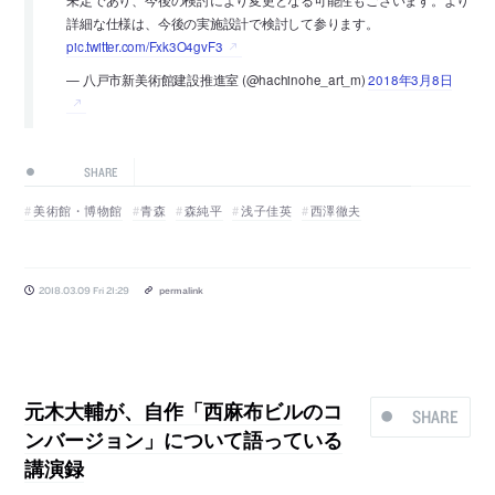
未定であり、今後の検討により変更となる可能性もございます。より
詳細な仕様は、今後の実施設計で検討して参ります。
pic.twitter.com/Fxk3O4gvF3
— 八戸市新美術館建設推進室 (@hachinohe_art_m)
2018年3月8日
SHARE
美術館・博物館
青森
森純平
浅子佳英
西澤徹夫
2018.03.09 Fri 21:29
permalink
元木大輔が、自作「西麻布ビルのコ
SHARE
ンバージョン」について語っている
講演録