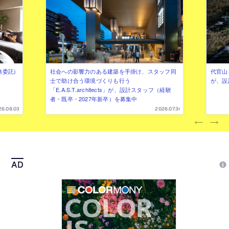
務委託)
社会への影響力のある建築を手掛け、スタッフ同
代官山を
士で助け合う環境づくりも行う
が、設
「E.A.S.T.architects」が、設計スタッフ（経験
者・既卒・2027年新卒）を募集中
26.08.03
2026.07.31