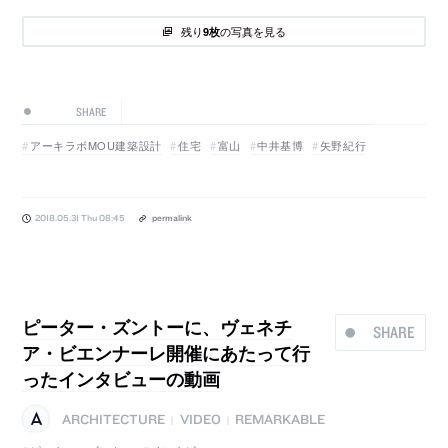
残り
の写真を見る
9枚
SHARE
アーキラボMOU建築設計
住宅
富山
中井基博
矢野紀行
2018.05.31 Thu 08:45
permalink
ピーター・ズントーに、ヴェネチ
SHARE
ア・ビエンナーレ開催にあたって行
ったインタビューの動画
ARCHITECTURE
VIDEO
REMARKABLE
|
|