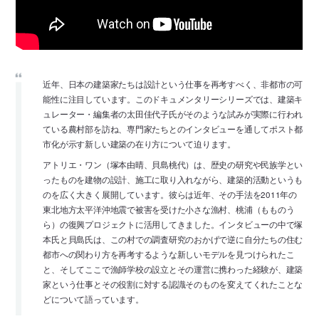
近年、日本の建築家たちは設計という仕事を再考すべく、非都市の可
能性に注目しています。このドキュメンタリーシリーズでは、建築キ
ュレーター・編集者の太田佳代子氏がそのような試みが実際に行われ
ている農村部を訪ね、専門家たちとのインタビューを通してポスト都
市化が示す新しい建築の在り方について迫ります。
アトリエ・ワン（塚本由晴、貝島桃代）は、歴史の研究や民族学とい
ったものを建物の設計、施工に取り入れながら、建築的活動というも
のを広く大きく展開しています。彼らは近年、その手法を2011年の
東北地方太平洋沖地震で被害を受けた小さな漁村、桃浦（もものう
ら）の復興プロジェクトに活用してきました。インタビューの中で塚
本氏と貝島氏は、この村での調査研究のおかげで逆に自分たちの住む
都市への関わり方を再考するような新しいモデルを見つけられたこ
と、そしてここで漁師学校の設立とその運営に携わった経験が、建築
家という仕事とその役割に対する認識そのものを変えてくれたことな
どについて語っています。