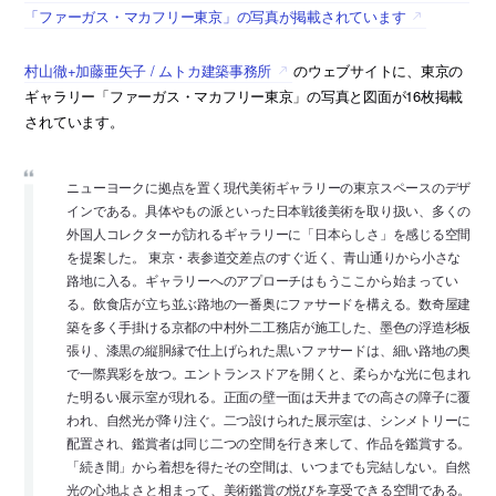
「ファーガス・マカフリー東京」の写真が掲載されています
村山徹+加藤亜矢子 / ムトカ建築事務所
のウェブサイトに、東京の
ギャラリー「ファーガス・マカフリー東京」の写真と図面が16枚掲載
されています。
ニューヨークに拠点を置く現代美術ギャラリーの東京スペースのデザ
インである。具体やもの派といった日本戦後美術を取り扱い、多くの
外国人コレクターが訪れるギャラリーに「日本らしさ」を感じる空間
を提案した。 東京・表参道交差点のすぐ近く、青山通りから小さな
路地に入る。ギャラリーへのアプローチはもうここから始まってい
る。飲食店が立ち並ぶ路地の一番奥にファサードを構える。数奇屋建
築を多く手掛ける京都の中村外二工務店が施工した、墨色の浮造杉板
張り、漆黒の縦胴縁で仕上げられた黒いファサードは、細い路地の奥
で一際異彩を放つ。エントランスドアを開くと、柔らかな光に包まれ
た明るい展示室が現れる。正面の壁一面は天井までの高さの障子に覆
われ、自然光が降り注ぐ。二つ設けられた展示室は、シンメトリーに
配置され、鑑賞者は同じ二つの空間を行き来して、作品を鑑賞する。
「続き間」から着想を得たその空間は、いつまでも完結しない。自然
光の心地よさと相まって、美術鑑賞の悦びを享受できる空間である。