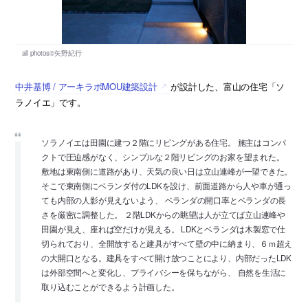
中井基博 / アーキラボMOU建築設計
が設計した、富山の住宅「ソ
ラノイエ」です。
ソラノイエは田園に建つ２階にリビングがある住宅。 施主はコンパ
クトで圧迫感がなく、シンプルな２階リビングのお家を望まれた。
敷地は東南側に道路があり、天気の良い日は立山連峰が一望できた。
そこで東南側にベランダ付のLDKを設け、前面道路から人や車が通っ
ても内部の人影が見えないよう、 ベランダの開口率とベランダの長
さを厳密に調整した。 ２階LDKからの眺望は人が立てば立山連峰や
田園が見え、座れば空だけが見える。 LDKとベランダは木製窓で仕
切られており、全開放すると建具がすべて壁の中に納まり、６ｍ超え
の大開口となる。建具をすべて開け放つことにより、内部だったLDK
は外部空間へと変化し、プライバシーを保ちながら、 自然を生活に
取り込むことができるよう計画した。