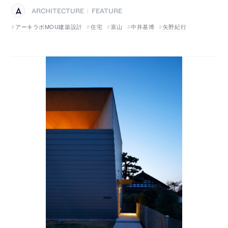
ARCHITECTURE
FEATURE
|
アーキラボMOU建築設計
住宅
富山
中井基博
矢野紀行