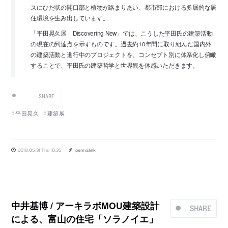
スにひだ状の開口部と植物が絡まりあい、都市部における多層的な居
住環境を生み出しています。
「平田晃久展 Discovering New」では、こうした平田氏の建築活動
の現在の到達点を示すものです。過去約10年間に取り組んだ国内外
の建築活動と進行中のプロジェクトを、コンセプト別に体系化し俯瞰
することで、平田氏の建築哲学と世界観を体感いただきます。
SHARE
平田晃久
建築展
2018.05.31 Thu 10:35
permalink
中井基博 / アーキラボMOU建築設計
SHARE
による、富山の住宅「ソラノイエ」