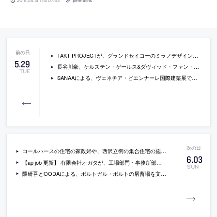
2018.05.31 Thu 07:53
permalink
TAKT PROJECTが、グランドセイコーのミラノデザインウィーク2018出展のためにデザインしたインスタレーション「Approach to TIME.」
5
.
29
長谷川豪、ケルステン・ゲールス&ダヴィッド・ファン・セーヴェレンによる書籍『Besides, History：現代建築にとっての歴史』
TUE
SANAAによる、ヴェネチア・ビエンナーレ国際建築展でのインスタレーションの写真
コールハースの住宅の家政婦や、西沢立衛の集合住宅の施主らに注目した映像作品を作っているベカ＆ルモワンヌへのインタビュー（日本語）
6
.
03
【ap job 更新】 有限会社オガタが、工場部門・事務所部門のスタッフを募集中
SUN
隈研吾とOODAによる、ポルトガル・ポルトの屠畜場を文化複合施設に改修するプロジェクトの画像