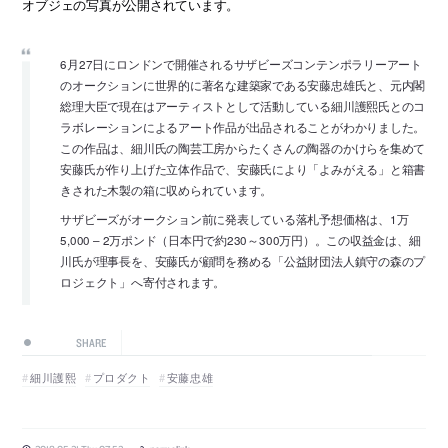
オブジェの写真が公開されています。
6月27日にロンドンで開催されるサザビーズコンテンポラリーアート
のオークションに世界的に著名な建築家である安藤忠雄氏と、元内閣
総理大臣で現在はアーティストとして活動している細川護熙氏とのコ
ラボレーションによるアート作品が出品されることがわかりました。
この作品は、細川氏の陶芸工房からたくさんの陶器のかけらを集めて
安藤氏が作り上げた立体作品で、安藤氏により「よみがえる」と箱書
きされた木製の箱に収められています。
サザビーズがオークション前に発表している落札予想価格は、1万
5,000 – 2万ポンド（日本円で約230～300万円）。この収益金は、細
川氏が理事長を、安藤氏が顧問を務める「公益財団法人鎮守の森のプ
ロジェクト」へ寄付されます。
SHARE
細川護熙
プロダクト
安藤忠雄