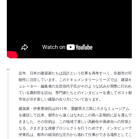
近年、日本の建築家たちは設計という仕事を再考すべく、非都市の可
能性に注目しています。このドキュメンタリーシリーズでは、建築キ
ュレーター・編集者の太田佳代子氏がそのような試みが実際に行われ
ている農村部を訪ね、専門家たちとのインタビューを通してポスト都
市化が示す新しい建築の在り方について迫ります。
建築家・伊東豊雄氏は2011年、愛媛県大三島に小さなミュージアム
を建設して以来、都市から遠くはなれたこの島へ定期的に足を運んで
きました。その目的は、この地域で著しい高齢化や過疎化への対策と
なる、さまざまな改修プロジェクトを行うためです。インタビューで
伊東氏は、都市の経済的な圧力から逃れて仕事ができる場所としてこ