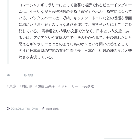
コマーシャルギャラリーにとって重要な場所であるビューイングルー
ムは、小さいながらも特別感のある「茶室」を思わせる空間になって
いる。バックスペースは、収納、キッチン、トイレなどの機能を壁面
に納めた「通り庭」のような通路を抜けて、突き当たりにオフィスを
配している。 表参道という狭い文脈ではなく、日本という文脈、あ
るいは、アジアという文脈の中で、その外から見て、ぜひ訪れたいと
思えるギャラリーとはどのようなものか？という問いの答えとして、
各所に日本建築の空間の質を定着させ、日本らしい居心地の良さと贅
沢さを実現している。
SHARE
東京
村山徹
加藤亜矢子
ギャラリー
表参道
2018.05.31 Thu 10:46
permalink