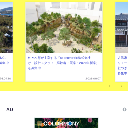
NC.」
佐々木慧が主宰する「axonometric株式会社」
古民家
募集中
が、設計スタッフ（経験者・既卒・2027年新卒）
リモー
を募集中
社つぎ
募集中
26.07.30
2026.08.07