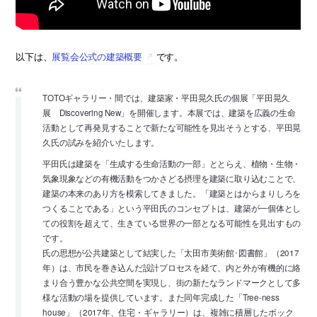
以下は、
展覧会公式の建築概要
です。
TOTOギャラリー・間では、建築家・平田晃久氏の個展「平田晃久
展 Discovering New」を開催します。本展では、建築を広義の生命
活動として再発見することで新たな可能性を見出そうとする、平田晃
久氏の試みを紹介いたします。
平田氏は建築を「生成する生命活動の一部」ととらえ、植物・生物・
気象現象などの有機活動をつかさどる摂理を建築に取り込むことで、
建築の本来のあり方を模索してきました。「建築とはからまりしろを
つくることである」という平田氏のコンセプトは、建築が一個体とし
ての役割を超えて、生きている世界の一部となる可能性を見出すもの
です。
氏の思想が公共建築として結実した「太田市美術館･図書館」（2017
年）は、市民を巻き込んだ設計プロセスを経て、内と外が有機的に絡
まり合う豊かな公共空間を実現し、街の新たなランドマークとして多
様な活動の場を提供しています。また同年完成した「Tree-ness
house」（2017年、住宅・ギャラリー）は、複雑に積層したボック