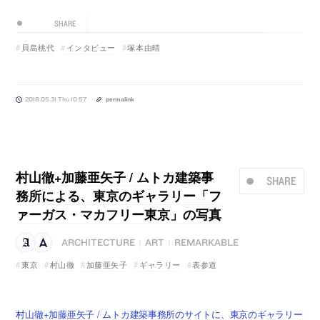
SHARE
貝島桃代
インタビュー
塚本由晴
2018.05.31 Thu 10:57
permalink
村山徹+加藤亜矢子 / ムトカ建築事
SHARE
務所による、東京のギャラリー「フ
ァーガス・マカフリー東京」の写真
ARCHITECTURE
ART
REMARKABLE
|
|
東京
村山徹
加藤亜矢子
ギャラリー
表参道
村山徹+加藤亜矢子 / ムトカ建築事務所のサイトに、東京のギャラリー