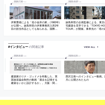
2026
.
7
.
30
2025
.
10
.
07
THU
TUE
伊東豊雄による「花小金井の家」(1983年)
妹島和世の企画監修による、東京
が公開へ。妹島和世の伊東事務所入所2年
宅建築を見学できる「TOKYO HO
目の担当作品としても知られる。国際文
TOUR」が開催。東孝光の「塔の
化会館が公開や展示プログラムの運営を
東豊雄の「花小金井の家」「小金
担う
家」が対象。アートウィーク東京
として実施
#インタビュー
の関連記事
VIEW ALL
2026
.
8
.
02
2026
.
6
.
20
SUN
SAT
建築家のリナ・ゴッドメを特集した、英
西沢立衛へのインタビュー動画。20
国放送協会制作の動画「過去を記憶する
月に公開されたもの
建築をいかに設計するか」。大阪・関西
万博の“バーレーンパビリオン”の設計者と
しても知られる。2026年8月に公開された
もの