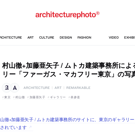
村山徹+加藤亜矢子 / ムトカ建築事務所に
リー「ファーガス・マカフリー東京」の写
ARCHITECTURE
|
ART
|
REMARKABLE
東京
村山徹
加藤亜矢子
ギャラリー
表参道
山徹+加藤亜矢子 / ムトカ建築事務所のサイトに、東京のギャラリ
載されています