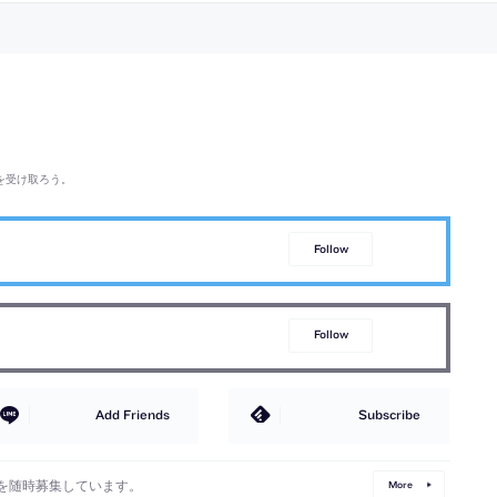
る ／ 板坂
家」
を受け取ろう。
Follow
Follow
Add Friends
Subscribe
を随時募集しています。
More