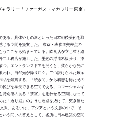
ギャラリー「ファーガス・マカフリー東京」
である。具体やもの派といった日本戦後美術を取
感じる空間を提案した。 東京・表参道交差点の
もうここから始まっている。飲食店が立ち並ぶ路
外二工務店が施工した、墨色の浮造杉板張り、漆
放つ。エントランスドアを開くと、柔らかな光に
覆われ、自然光が降り注ぐ。二つ設けられた展示
作品を鑑賞する。「続き間」から着想を得たその
の悦びを享受できる空間である。コマーシャルギ
も特別感のある「茶室」を思わせる空間になって
めた「通り庭」のような通路を抜けて、突き当た
う文脈、あるいは、アジアという文脈の中で、そ
という問いの答えとして、各所に日本建築の空間