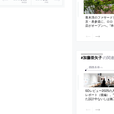
WED
FRI
青木淳のファサード
京・表参道に、ロロ
店がオープンへ。“
高揚感”の表現を意
焼成した1400枚以
曲線状に連ねた“織
な”ファサードを考案
の関
#加藤亜矢子
2025
.
9
.
19
FRI
SDレビュー2025
レポート（後編）。
た設計中ないしは施
う条件での建築コン
の登竜門としても知