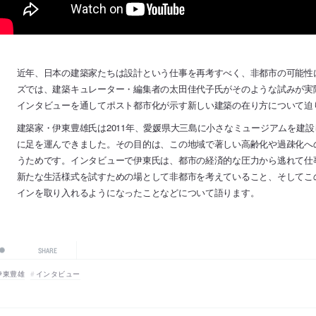
近年、日本の建築家たちは設計という仕事を再考すべく、非都市の可能性
ズでは、建築キュレーター・編集者の太田佳代子氏がそのような試みが実
インタビューを通してポスト都市化が示す新しい建築の在り方について迫
建築家・伊東豊雄氏は2011年、愛媛県大三島に小さなミュージアムを建
に足を運んできました。その目的は、この地域で著しい高齢化や過疎化へ
うためです。インタビューで伊東氏は、都市の経済的な圧力から逃れて仕
新たな生活様式を試すための場として非都市を考えていること、そしてこ
インを取り入れるようになったことなどについて語ります。
SHARE
伊東豊雄
インタビュー