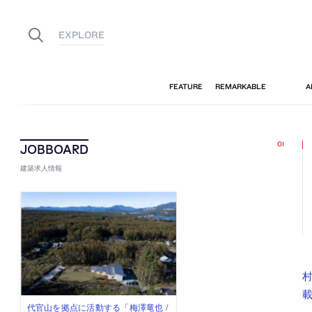
建築求人情報
村
佐々木慧が主宰する「axonometric株
古民家を軸に全国で“価値循環の仕組
リノベる株式会社が、設計パートナ
社会への影響力のある建築を手掛
代官山を拠点に活動する「梅澤竜也 /