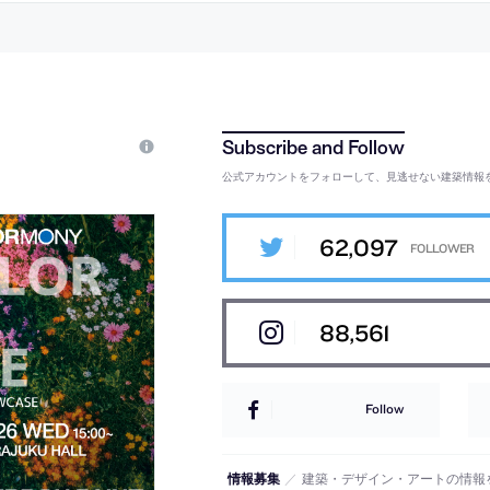
照的な“創造的に‘やりくり’する”建築的
アプローチに注目。会場構成は関祐介
が担当
公式アカウントをフォローして、見逃せない建築情報
62,097
88,561
Follow
情報募集
／
建築・デザイン・アートの情報