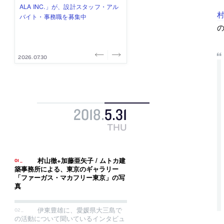
式会社」が、設計スタッフ（経験
み”を作り、リモートワーク主体の働
ー (業務委託) を募集中
け、スタッフ同士で助け合う環境づ
ALA INC.」が、設計スタッフ・アル
村
者・既卒・2027年新卒）を募集中
き方を実践する「株式会社つぎと」
くりも行う「E.A.S.T.architects」
バイト・事務職を募集中
の
が、設計スタッフ（経験者・既卒）
が、設計スタッフ（経験者・既卒・
を募集中
2027年新卒）を募集中
2026.08.07
2026.08.03
2026.08.03
2026.07.31
2026.07.30
2018
.
5
.
31
THU
村山徹+加藤亜矢子 / ムトカ建
築事務所による、東京のギャラリー
「ファーガス・マカフリー東京」の写
真
伊東豊雄に、愛媛県大三島で
の活動について聞いているインタビュ