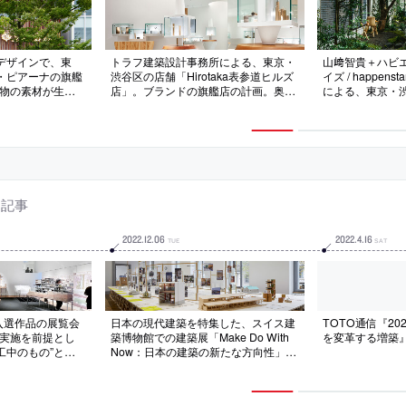
デザインで、東
トラフ建築設計事務所による、東京・
山﨑智貴＋ハビ
・ピアーナの旗艦
渋谷区の店舗「Hirotaka表参道ヒルズ
イズ / happenstan
本物の素材が生む
店」。ブランドの旗艦店の計画。奥ま
による、東京・渋
図し、イタリアで
った区画の特徴から“引き込む”事を求
参道」
上のテラコッタを
めて、異素材を重ねた什器を林立させ
物の縦糸のよう
自由な動線と回遊性を生む空間を考
案。壁等の角度を振る構成でも設計意
図を増強
連記事
2022
.
12
.
06
2022
.
4
.
16
TUE
SAT
の入選作品の展覧会
日本の現代建築を特集した、スイス建
TOTO通信『20
“実施を前提とし
築博物館での建築展「Make Do With
を変革する増築
工中のもの”とい
Now：日本の建築の新たな方向性」。
ペで、若手建築家
博物館所属の篠原祐馬のキュレーショ
られる
ンで24組が参加。日本建築の特徴とし
て海外で認知された“クリーン”とは対