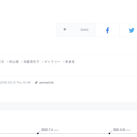
SHARE
東京
村山徹
加藤亜矢子
ギャラリー
表参道
2018.05.31 Thu 10:46
permalink
事
2022
.
7
.
11
2021
.
3
.
10
MON
WED