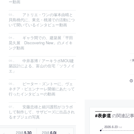
ー動画
アトリエ・ワンの塚本由晴と
貝島桃代に、東北・桃浦での活動につ
いて聞いているインタビュー動画
ギャラ間での、建築展「平田
晃久展 Discovering New」のメイキ
ング動画
中井基博 / アーキラボMOU建
築設計による、富山の住宅「ソラノイ
エ」
ピーター・ズントーに、ヴェ
ネチア・ビエンナーレ開催にあたって
行ったインタビューの動画
安藤忠雄と細川護熙がコラボ
して制作して、サザビーズに出品され
の関連記
#表参道
るオブジェの写真
2026
.
6
.
23
TUE
2018
.
5
.
30
2018
.
6
.
01