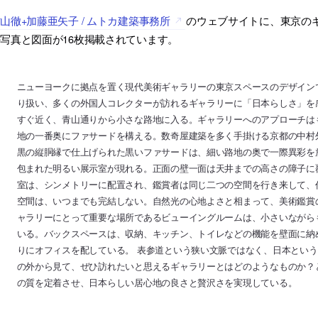
山徹+加藤亜矢子 / ムトカ建築事務所
のウェブサイトに、東京の
写真と図面が16枚掲載されています。
ニューヨークに拠点を置く現代美術ギャラリーの東京スペースのデザイン
り扱い、多くの外国人コレクターが訪れるギャラリーに「日本らしさ」を
すぐ近く、青山通りから小さな路地に入る。ギャラリーへのアプローチは
地の一番奥にファサードを構える。数奇屋建築を多く手掛ける京都の中村
黒の縦胴縁で仕上げられた黒いファサードは、細い路地の奥で一際異彩を
包まれた明るい展示室が現れる。正面の壁一面は天井までの高さの障子に
室は、シンメトリーに配置され、鑑賞者は同じ二つの空間を行き来して、
空間は、いつまでも完結しない。自然光の心地よさと相まって、美術鑑賞
ャラリーにとって重要な場所であるビューイングルームは、小さいながら
いる。バックスペースは、収納、キッチン、トイレなどの機能を壁面に納
りにオフィスを配している。 表参道という狭い文脈ではなく、日本とい
の外から見て、ぜひ訪れたいと思えるギャラリーとはどのようなものか？
の質を定着させ、日本らしい居心地の良さと贅沢さを実現している。