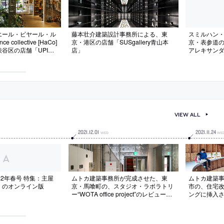
エール・ビヤール・ル
藤本壮介建築設計事務所による、東
スミルハン
ce collective [HaCo]
京・港区の店舗「SUSgallery青山本
京・表参道
谷区の店舗「UPI表
店」
アレキサン
艦店の写真
器も印象的
VIEW ALL
2021
.
12
.
01
2021
.
11
.
24
WED
WE
22年春号 特集：主屋
ムトカ建築事務所が完成させた、東
ムトカ建築
』のオンライン版
京・馬喰町の、スタジオ・ラボラトリ
市の、住宅
ー“WOTA office project”のレビュー
ングに挿入さ
「リノベーション建築の作法がスケー
の穴の空いた
ルの壁を越えた時に生まれるもの」
の在り方を
を中央に引