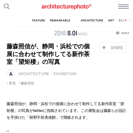
2018
.
8
.
01
WED
藤森照信が、静岡・浜松での個
SHARE
展に合わせて制作してる新作茶
室「望矩楼」の写真
ARCHITECTURE
EXHIBITION
|
茶室
藤森照信
藤森照信が、静岡・浜松での個展に合わせて制作してる新作茶室「望
矩楼」の写真がtwitterに投稿されています。この展覧会は藤森らが設計
を手掛けた「秋野不矩美術館」で開催されます。