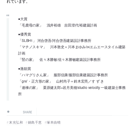
れています。
●大賞
「毛鹿母の家」 浅井裕雄 吉田澄代/裕建築計画
●優秀賞
「SLBH1」 河合啓吾/河合啓吾建築設計事務所
「マチノスキマ」 川本敦史＋川本まゆみ/㈱エムエースタイル建築
計画
「竪の家」 佐々木勝敏/佐々木勝敏建築設計事務所
●激励賞
「ハマグリさん家」 服部信康/服部信康建築設計事務所
「gre’・正方形の家」 山村尚子＋鈴木宏亮／す ず き
「連棟の家」 栗原健太郎+岩月美穂/studio velocity 一級建築士事務
所
SHARE
末光弘和
鍋島千恵
塚本由晴