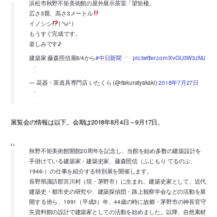
浜松市秋野不矩美術館の屋外展示茶室「望矩楼」
広さ3畳、高さ3メートル
イノシシ
( ^ω^ )
もうすぐ完成です。
楽しみです♪
建築家 藤森照信展8/4から
#中日新聞
pic.twitter.com/XvGU3W3zMJ
— 花器・茶道具専門店 いたくら (@itakuratyakaki)
2018年7月27日
展覧会の情報は以下。会期は2018年8月4日～9月17日。
秋野不矩美術館開館20周年を記念し、当館を始め多数の建築設計を
手掛けている建築家・建築史家、藤森照信（ふじもり てるのぶ、
1946-）の仕事を紹介する特別展を開催します。
長野県諏訪郡宮川村（現・茅野市）に生まれ、建築史家として、近代
建築史・都市史の研究や、建築探偵団・路上観察学会などの活動を展
開する傍ら、1991（平成3）年、44歳の時に故郷・茅野市の神長官守
矢資料館の設計で建築家としての活動を始めました。以降、自然素材