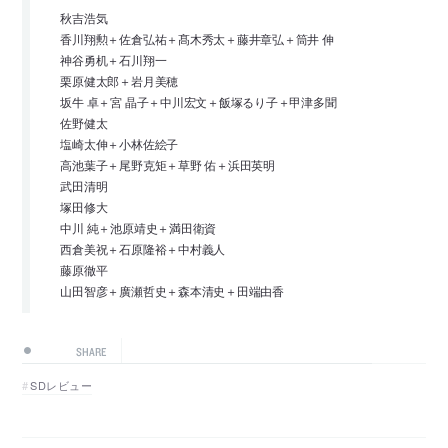
秋吉浩気
香川翔勲＋佐倉弘祐＋髙木秀太＋藤井章弘＋筒井 伸
神谷勇机＋石川翔一
栗原健太郎＋岩月美穂
坂牛 卓＋宮 晶子＋中川宏文＋飯塚るり子＋甲津多聞
佐野健太
塩崎太伸＋小林佐絵子
高池葉子＋尾野克矩＋草野 佑＋浜田英明
武田清明
塚田修大
中川 純＋池原靖史＋満田衛資
西倉美祝＋石原隆裕＋中村義人
藤原徹平
山田智彦＋廣瀬哲史＋森本清史＋田端由香
SHARE
SDレビュー