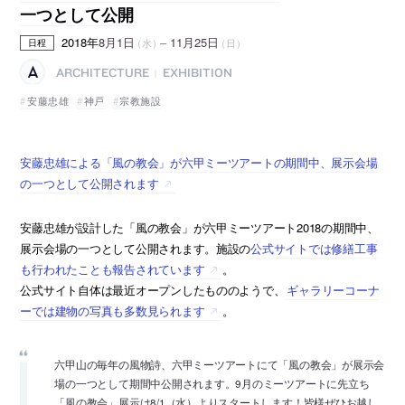
一つとして公開
2018年
8月1日
–
11月25日
（水）
（日）
日程
ARCHITECTURE
EXHIBITION
|
安藤忠雄
神戸
宗教施設
安藤忠雄による「風の教会」が六甲ミーツアートの期間中、展示会場
の一つとして公開されます
安藤忠雄が設計した「風の教会」が六甲ミーツアート2018の期間中、
展示会場の一つとして公開されます。施設の
公式サイトでは修繕工事
も行われたことも報告されています
。
公式サイト自体は最近オープンしたもののようで、
ギャラリーコーナ
ーでは建物の写真も多数見られます
。
六甲山の毎年の風物詩、六甲ミーツアートにて「風の教会」が展示会
場の一つとして期間中公開されます。9月のミーツアートに先立ち
「風の教会」展示は8/1（水）よりスタートします！皆様ぜひお越し