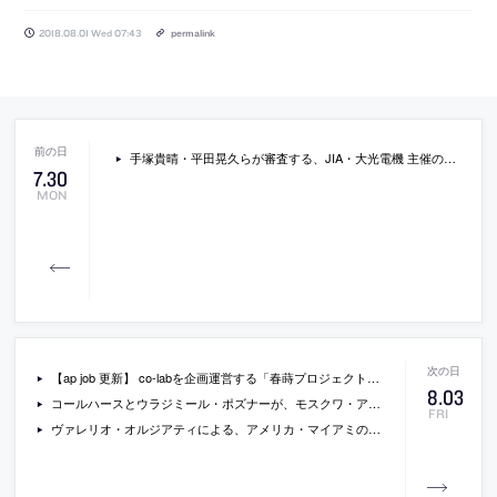
2018.08.01 Wed 07:43
permalink
手塚貴晴・平田晃久らが審査する、JIA・大光電機 主催の「あかりコンペ2018」が応募エントリーを受付中。学生含め広く応募可能。入賞作品は商品化される可能性も。
7
.
30
MON
【ap job 更新】 co-labを企画運営する「春蒔プロジェクト株式会社」が、「アシスタント・ディレクター/プロジェクト・マネージャー」「コミュニティ・ファシリテーター/拠点責任者」を募集中
8
.
03
コールハースとウラジミール・ポズナーが、モスクワ・アーバン・フォーラムで行ったトークセッションの動画
FRI
ヴァレリオ・オルジアティによる、アメリカ・マイアミの、セリーヌの旗艦店の新しい写真