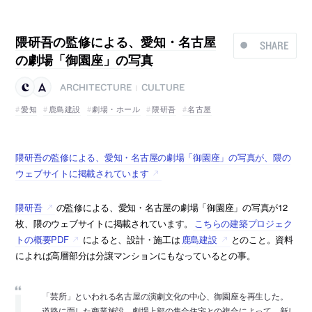
隈研吾の監修による、愛知・名古屋
SHARE
の劇場「御園座」の写真
ARCHITECTURE
CULTURE
|
愛知
鹿島建設
劇場・ホール
隈研吾
名古屋
隈研吾の監修による、愛知・名古屋の劇場「御園座」の写真が、隈の
ウェブサイトに掲載されています
隈研吾
の監修による、愛知・名古屋の劇場「御園座」の写真が12
枚、隈のウェブサイトに掲載されています。
こちらの建築プロジェク
トの概要PDF
によると、設計・施工は
鹿島建設
とのこと。資料
によれば高層部分は分譲マンションにもなっているとの事。
「芸所」といわれる名古屋の演劇文化の中心、御園座を再生した。
道路に面した商業施設、劇場上部の集合住宅との複合によって、新し