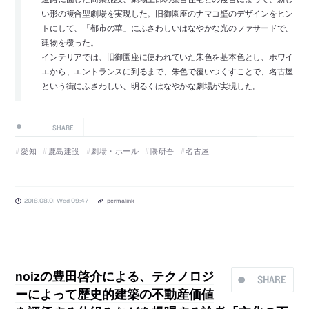
い形の複合型劇場を実現した。旧御園座のナマコ壁のデザインをヒン
トにして、「都市の華」にふさわしいはなやかな光のファサードで、
建物を覆った。
インテリアでは、旧御園座に使われていた朱色を基本色とし、ホワイ
エから、エントランスに到るまで、朱色で覆いつくすことで、名古屋
という街にふさわしい、明るくはなやかな劇場が実現した。
SHARE
愛知
鹿島建設
劇場・ホール
隈研吾
名古屋
2018.08.01 Wed 09:47
permalink
noizの豊田啓介による、テクノロジ
SHARE
ーによって歴史的建築の不動産価値