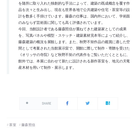
を随所に取り入れた独創的な手法によって、建築の既成概念を覆す作
品を次々と生み出し、現在も世界各地で公共建築や住宅・茶室等の設
計を数多く手掛けています。藤森の仕事は、国内外において、学術面
のみならず芸術面に関しても高く評価されています。
今回、当館設計者である藤森照信が重ねてきた建築家としての成果
を、写真パネルや模型・スケッチ・建築素材見本等によって紹介し、
藤森建築の概況を展観します。また、秋野不矩作品の鑑賞に適した空
間として考案された当館展示室で、開館に際して制作・寄贈を受けた
《オリッサの寺院》など秋野不矩の代表作をご覧いただくとともに、
館外では、本展に合わせて新たに設計される新作茶室を、地元の天竜
産木材を用いて制作・展示します。
SHARE
茶室
藤森照信