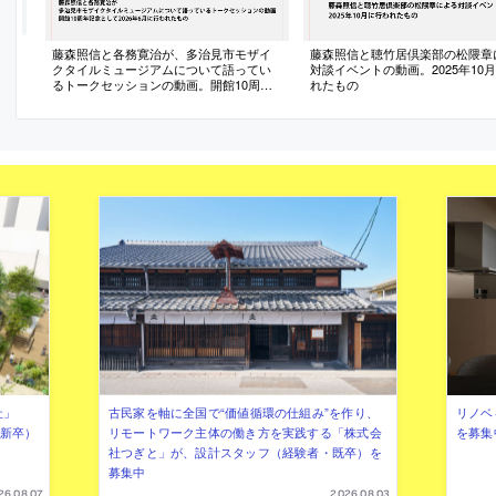
藤森照信と各務寛治が、多治見市モザイ
藤森照信と聴竹居倶楽部の松隈章
クタイルミュージアムについて語ってい
対談イベントの動画。2025年10
るトークセッションの動画。開館10周年
れたもの
記念として2026年6月に行われたもの
社」
古民家を軸に全国で“価値循環の仕組み”を作り、
リノベ
年新卒）
リモートワーク主体の働き方を実践する「株式会
を募集
社つぎと」が、設計スタッフ（経験者・既卒）を
募集中
26.08.07
2026.08.03