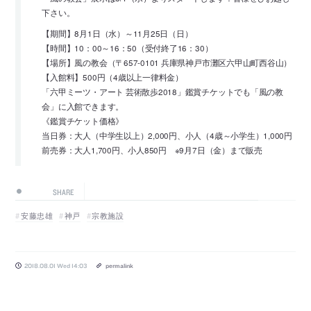
下さい。
【期間】8月1日（水）～11月25日（日）
【時間】10：00～16：50（受付終了16：30）
【場所】風の教会（〒657-0101 兵庫県神戸市灘区六甲山町西谷山）
【入館料】500円（4歳以上一律料金）
「六甲ミーツ・アート 芸術散歩2018」鑑賞チケットでも「風の教
会」に入館できます。
《鑑賞チケット価格》
当日券：大人（中学生以上）2,000円、小人（4歳～小学生）1,000円
前売券：大人1,700円、小人850円 ※9月7日（金）まで販売
SHARE
安藤忠雄
神戸
宗教施設
2018.08.01 Wed 14:03
permalink