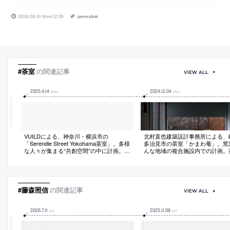
2018.08.01 Wed 12:39
permalink
#茶室
の関連記事
VIEW ALL
2025
.
4
.
14
2024
.
12
.
04
MON
WED
VUILDによる、神奈川・横浜市の
北村直也建築設計事務所による、
「Serendie Street Yokohama茶室」。多様
多治見市の茶室「かまわ菴」。窯
な人々が集まる“共創空間”の中に計画。場
んな地域の複合施設内での計画。
所を象徴する単語の頭文字“S”をモチーフ
更なる普及の契機となる存在を目
として、密度が連続的に変化する建具を
現代の状況に応じて“茶室建築の
備えた空間を考案。デジファブ技術を用
再解釈”する設計を志向。電気陶
いて“現代の茶室”として作る
の施主の技術も用いて“現代的な材
る
#藤森照信
の関連記事
VIEW ALL
2026
.
7
.
11
2025
.
11
.
08
SAT
SAT