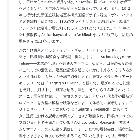
し、選出から約10年の歳月を経た2016年秋に同プロジェクトが竣工
を迎えるなど、国内外の注目がさらに高まっています。また、2012
年に行われた新国立競技場基本構想国際デザイン競技（ザハ・ハディ
ド案選出時）に参加し、11人のファイナリストに選ばれた〈古墳ス
タジアム〉は幅広い層に知られるきっかけとなりました。2017年の
DGT.解散後はAtelier Tsuyoshi Tane Architectsをパリに設立し、活動の
場をさらに広げています。
このたび東京オペラシティアートギャラリーとＴＯＴＯギャラリー・
間は、田根 剛の展覧会を同時期に開催します。「Archaeology of the
Future――未来の記憶」を共通のテーマにしながら、田根の密度の高
いこれまでの活動と、建築は記憶を通じていかに未来をつくりうるか
という挑戦を、ふたつの会場で紹介します。東京オペラシティアート
ギャラリーでは「Digging & Building」と題して、場所をめぐる記憶
を発掘し、掘り下げ、飛躍させる手法と、そこから生み出された〈エ
ストニア国立博物館〉、〈古墳スタジアム〉といった代表作や最新プ
ロジェクトを大型の模型や映像などによって体感的に展示します。Ｔ
ＯＴＯギャラリー・間においては「Search & Research」にもとづ
き、建築における思考と考察のプロセスが展開され、田根のすべての
プロジェクトで実践されている「Archaeological Research（考古学
的リサーチ）」の方法論を展観します。ふたつの展覧会は、場所の記
憶をさまざまな角度から分析することで新たな系をつくり、未来につ