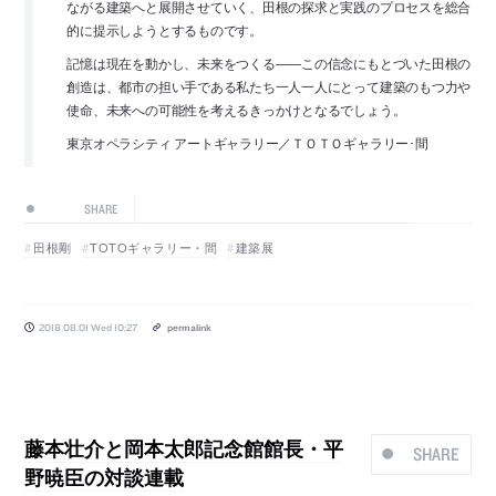
ながる建築へと展開させていく、田根の探求と実践のプロセスを総合
的に提示しようとするものです。
記憶は現在を動かし、未来をつくる――この信念にもとづいた田根の
創造は、都市の担い手である私たち一人一人にとって建築のもつ力や
使命、未来への可能性を考えるきっかけとなるでしょう。
東京オペラシティ アートギャラリー／ＴＯＴＯギャラリー･間
SHARE
田根剛
TOTOギャラリー・間
建築展
2018.08.01 Wed 10:27
permalink
藤本壮介と岡本太郎記念館館長・平
SHARE
野暁臣の対談連載