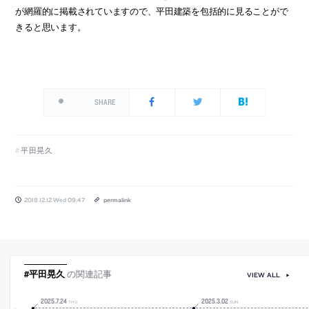
が網羅的に掲載されていますので、平田建築を包括的に見ることがで
きると思います。
SHARE
平田晃久
2018.12.12 Wed 09:47
permalink
#平田晃久
の関連記事
VIEW ALL
2025
.
7
.
24
2025
.
3
.
02
THU
SUN