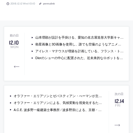
2018.12.12 Wed 10:10
permalink
山本理顕が設計を手掛ける、愛知の名古屋造形大学新キャンパスの画像とコンセプト
12
.
10
衛星画像と3D画像を使用し、誰でも空撮のようなアニメ動画が作成できるツール「Google Earth Studio」が公開
MON
アイレス・マテウスが増築を計画している、フランス・トゥールーズの「オーギュスタン美術館」の画像
Diorのショーの中心に配置された、近未来的なロボットをデザインした空山基へのインタビューと、メイキングの様子を収録した動画
オラファー・エリアソンとゼバスティアン・べーマンが主宰するスタジオ・アザー・スペーシズによる、グリーンランドの、その場の氷を型枠として利用して内部空間を作っている、災害調査・ビジターセンター設計コンペの応募案の画像
12
.
14
オラファー・エリアソンによる、気候変動を視覚化するために、グリーンランドからロンドンに巨大な氷の塊を輸送・設置したインスタレーション「ice watch」の写真と動画
FRI
A.C.E. 波多野一級建築士事務所 / 波多野崇による、京都・左京区の店舗併設住宅「窓緑の家」