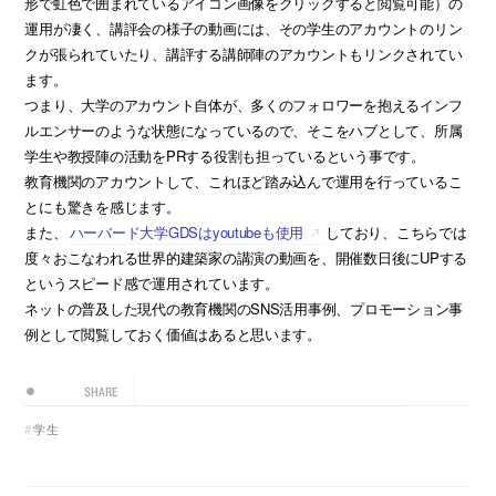
形で虹色で囲まれているアイコン画像をクリックすると閲覧可能）の
運用が凄く、講評会の様子の動画には、その学生のアカウントのリン
クが張られていたり、講評する講師陣のアカウントもリンクされてい
ます。
つまり、大学のアカウント自体が、多くのフォロワーを抱えるインフ
ルエンサーのような状態になっているので、そこをハブとして、所属
学生や教授陣の活動をPRする役割も担っているという事です。
教育機関のアカウントして、これほど踏み込んで運用を行っているこ
とにも驚きを感じます。
また、
ハーバード大学GDSはyoutubeも使用
しており、こちらでは
度々おこなわれる世界的建築家の講演の動画を、開催数日後にUPする
というスピード感で運用されています。
ネットの普及した現代の教育機関のSNS活用事例、プロモーション事
例として閲覧しておく価値はあると思います。
SHARE
学生