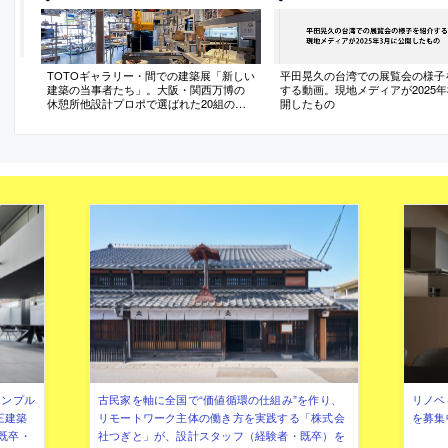
TOTOギャラリー・間での建築展「新しい
平田晃久の台湾での展覧会の様子
建築の当事者たち」。大阪・関西万博の
する動画。現地メディアが2025年
休憩所他設計プロポで選ばれた20組のグ
開したもの
ループ展。複雑な状況下での実現までの
過程を、模型や資料を通じて紹介。様々
な対話から生まれた“思考の結節点となる
キーワード”も提示
シンプル
古民家を軸に全国で“価値循環の仕組み”を作り、
リノベ
三建築
リモートワーク主体の働き方を実践する「株式会
を募集
既卒・
社つぎと」が、設計スタッフ（経験者・既卒）を