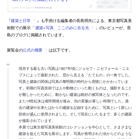
d.hatena.ne.jp
『
建築と日常
』も手掛ける編集者の長島明夫による、東京都写真美
術館での展示「
建築×写真 ここのみに在る光
」のレビューが、長
島のブログに掲載されています。
展覧会の
公式の概要
は以下です。
現存する最も古い写真は1827年頃にジョセフ・ニセフォール・ニエ
プスによって撮影された、窓から見える「たてもの」の一角でした。
写真と建築の関係は写真の黎明期の時代から密接にかかわっていま
す。初期の写真技術では人や動物といった動くものは、撮影すること
が難しかったために、動かない建築は格好の被写体となったのです。
また19世紀末は都市開発が進み、街の変貌が著しい時期でした。過
去の建築や出来たばかりの建築を記録するために、写真という新しい
技術が盛んに使用されました。そして現在にいたるまで、多くの建築
が撮影されています。
本展では東京都写真美術館のコレクションを中心として、さまざまな
建築を捉えた写真を展示します。写真が発明された頃からどのような