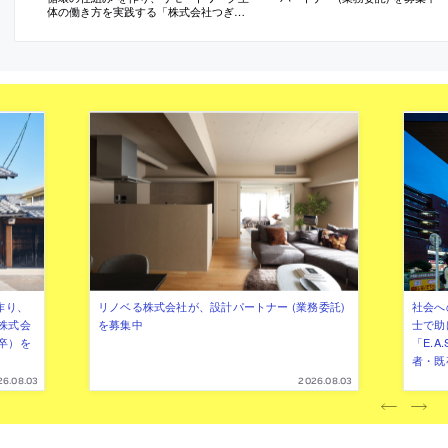
体の働き方を実践する「株式会社つぎ
と」が、設計スタッフ（経験者・既卒）
を募集中
作り、
リノベる株式会社が、設計パートナー (業務委託)
社会へ
株式会
を募集中
士で助
卒）を
「E.A
者・既
26.08.03
2026.08.03