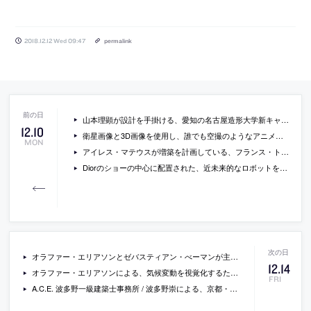
2018.12.12 Wed 09:47
permalink
山本理顕が設計を手掛ける、愛知の名古屋造形大学新キャンパスの画像とコンセプト
12
.
10
衛星画像と3D画像を使用し、誰でも空撮のようなアニメ動画が作成できるツール「Google Earth Studio」が公開
MON
アイレス・マテウスが増築を計画している、フランス・トゥールーズの「オーギュスタン美術館」の画像
Diorのショーの中心に配置された、近未来的なロボットをデザインした空山基へのインタビューと、メイキングの様子を収録した動画
オラファー・エリアソンとゼバスティアン・べーマンが主宰するスタジオ・アザー・スペーシズによる、グリーンランドの、その場の氷を型枠として利用して内部空間を作っている、災害調査・ビジターセンター設計コンペの応募案の画像
12
.
14
オラファー・エリアソンによる、気候変動を視覚化するために、グリーンランドからロンドンに巨大な氷の塊を輸送・設置したインスタレーション「ice watch」の写真と動画
FRI
A.C.E. 波多野一級建築士事務所 / 波多野崇による、京都・左京区の店舗併設住宅「窓緑の家」