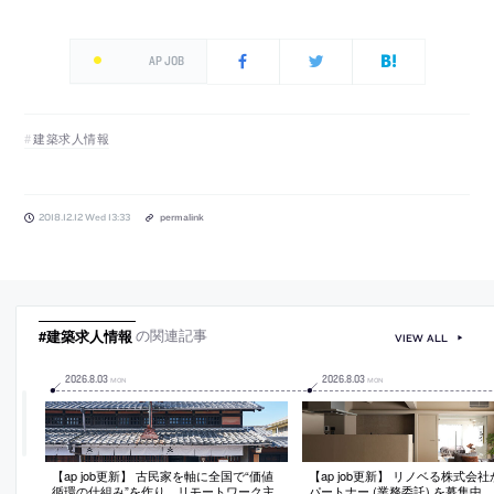
AP JOB
建築求人情報
2018.12.12 Wed 13:33
permalink
#建築求人情報
の関連記事
VIEW ALL
2026
.
8
.
03
2026
.
8
.
03
MON
MON
【ap job更新】 古民家を軸に全国で“価値
【ap job更新】 リノベる株式会
循環の仕組み”を作り、リモートワーク主
パートナー (業務委託) を募集中