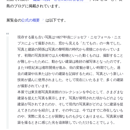
島のブログに掲載されています。
展覧会の
公式の概要
は以下です。
現存する最も古い写真は1827年頃にジョセフ・ニセフォール・ニエ
プスによって撮影された、窓から見える「たてもの」の一角でした。
写真と建築の関係は写真の黎明期の時代から密接にかかわっていま
す。初期の写真技術では人や動物といった動くものは、撮影すること
が難しかったために、動かない建築は格好の被写体となったのです。
また19世紀末は都市開発が進み、街の変貌が著しい時期でした。過
去の建築や出来たばかりの建築を記録するために、写真という新しい
技術が盛んに使用されました。そして現在にいたるまで、多くの建築
が撮影されています。
本展では東京都写真美術館のコレクションを中心として、さまざまな
建築を捉えた写真を展示します。写真が発明された頃からどのような
建築が写されてきたのか、そして現代の写真家がどのように建築を捉
えてきたのかを紹介します。その中には、今ではすでに存在しないも
のや、実際に見ることが困難なものも少なくありません。写真家が建
築を撮るときに感じた光を追体験していただけることでしょう。