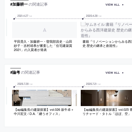
#加藤耕一
の関連記事
VIEW ALL
2021
.
4
.
27
2020
.
4
.
28
TUE
TUE
平田晃久・加藤耕一・曽我部昌史・山田
書籍『リノベーションからみる西
紗子・吉村靖孝が審査した「住宅建築賞
史 歴史の継承と創造性』
2021」の入賞者が発表
#論考
の関連記事
VIEW ALL
2026
.
7
.
28
2026
.
7
.
21
TUE
TUE
【ap編集長の建築探索】vol.026 坂牛卓＋
【ap編集長の建築探索】vol.025
中川宏文 / D.A.「纏うオフィス」
リチャード・タトル「ほぼ、空」