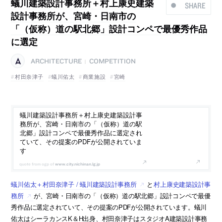
蟻川建築設計事務所＋村上康史建築
SHARE
設計事務所が、宮崎・日南市の
「（仮称）道の駅北郷」設計コンペで最優秀作品
に選定
ARCHITECTURE
COMPETITION
|
村田奈津子
蟻川佑太
商業施設
宮崎
蟻川建築設計事務所＋村上康史建築設計事
務所が、宮崎・日南市の「（仮称）道の駅
北郷」設計コンペで最優秀作品に選定され
ていて、その提案のPDFが公開されていま
す
www.city.nichinan.lg.jp
蟻川佑太＋村田奈津子 / 蟻川建築設計事務所
と
村上康史建築設計事
務所
が、宮崎・日南市の「（仮称）道の駅北郷」設計コンペで最優
秀作品に選定されていて、その提案のPDFが公開されています。蟻川
佑太はシーラカンスK＆H出身、村田奈津子はスタジオA建築設計事務