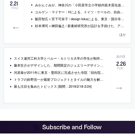
2
.
21
みかんぐみが、神奈川の「小田原市立小学校内装木質化改修」設計プロポで優先交渉権者に
THU
ユルゲン・マイヤー・Hによる、ドイツ・ケールの、自由曲線で切り抜いた厚いコンクリート板を積み上げてできたようなトラム停車場の写真
飯田智広＋宮下可奈子 / design tokaによる、東京・国分寺市の住宅の改修「国分寺の戸建住居」
杉本博司＋榊田倫之 / 新素材研究所が設計を手掛けた、アメリカ・ニューヨークの集合住宅の住戸の写真
ほか
スイス連邦工科大学とペルー・カトリカ大学の学生が制作した、ペルー・リマのインカ時代の遺跡に作られた、考古学者らの休憩等の為の木製パヴィリオンの写真
2
.
26
藤本壮介がデザインした、期間限定のジュエリーデザインの学校「レコール」の写真など
TUE
河原泰が2011年に東京・墨田区に完成させた寺院「回向院念仏堂」の、中国のメディア一条が制作した動画
トラフの鈴野浩一が最新プロジェクトとタイルの魅力を解説するLIXILのイベント「TORAFU’s TILE LAB」が東京・大阪・名古屋で開催
最も注目を集めたトピックス [期間：2019/2/18-2/24]
Subscribe and Follow