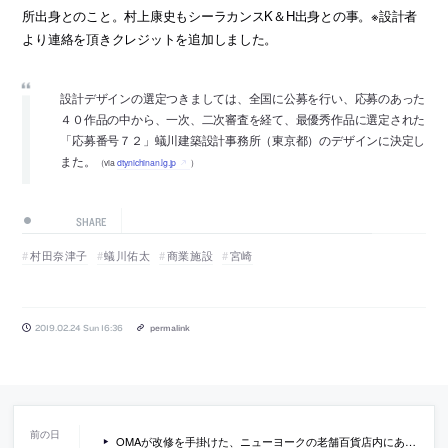
所出身とのこと。村上康史もシーラカンスK＆H出身との事。※設計者
より連絡を頂きクレジットを追加しました。
設計デザインの選定つきましては、全国に公募を行い、応募のあった
４０作品の中から、一次、二次審査を経て、最優秀作品に選定された
「応募番号７２」蟻川建築設計事務所（東京都）のデザインに決定し
また。
（via
city.nichinan.lg.jp
）
SHARE
村田奈津子
蟻川佑太
商業施設
宮崎
2019.02.24 Sun 16:36
permalink
OMAが改修を手掛けた、ニューヨークの老舗百貨店内にある、見る角度によって色が変わるエスカレーターの写真