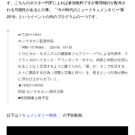
す。こちらのポスターPDFによれば参加無料ですが整理検討が配布さ
れる可能性があるとの事。「“今の時代のニュードキュメンタリー”展
2019」というイベントの内のプログラムの一つです。
●17:30〜19:41
ホンマタカシ監督作品
「After 10 Years」（2016）101分
トロピカル・モダニズムの建築家ジェフリー・バワによる代表作、ス
リランカのヘリタンス・アフンガッラ・ホテル。内部と外部が仕切ら
れることなく交流するように建てられた「場」が、そこで生活する
人々に要請する行為（消費と労働と祈り）を、視るという行為が静か
に浮かび上がらせていく。
★19:50〜20:50
対談 ホンマタカシ×西沢立衛
■特別映像上映予定
以下は
ドキュメンタリー映画
の予告動画。