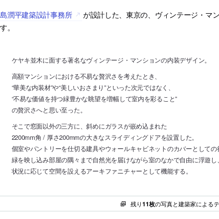
松島潤平建築設計事務所
が設計した、東京の、ヴィンテージ・マンショ
です。
ケヤキ並木に面する著名なヴィンテージ・マンションの内装デザイン。
高額マンションにおける不易な贅沢さを考えたとき、
“華美な内装材”や“美しいおさまり”といった次元ではなく、
“不易な価値を持つ緑豊かな眺望を増幅して室内を彩ること”
の贅沢さへと思い至った。
そこで窓面以外の三方に、斜めにガラスが嵌め込まれた
2200mm角 / 厚さ200mmの大きなスライディングドアを設置した。
個室やパントリーを仕切る建具やウォールキャビネットのカバーとしての
緑を映し込み部屋の隅々まで自然光を届けながら室のなかで自由に浮遊し
状況に応じて空間を設えるアーキファニチャーとして機能する。
残り
11枚
の写真と建築家による