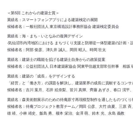
＜第5回 これからの建築士賞＞
業績名：スマートフォンアプリによる建築検定の展開
候補者名：一般社団法人 東京構造設計事務所協会 建築検定委員会
業績名：海・まち・いとなみの復興デザイン
-気仙沼市内湾地区における まちづくり支援と防潮堤一体型建築の計画・設
候補者名：阿部 俊彦、津久井 誠人、岡田 昭人、時岡 壮太
業績名：建築士の職能を拡げる建築士自身からの政策提案
候補者名：公益社団法人 日本建築家協会 関東甲信越支部常任幹事 相坂 
業績名：建築の「成長」をデザインする
「経営」と「働き方」の課題を解決し、建築業界の成長に貢献するコンサ
候補者名：吉川 葉月、石井 絵奈梨、皆川 真輝、齊藤 あずさ、春口 滉平
業績名：森美術館展示のための待庵原寸再現模型制作を通したものづくり
候補者名：待庵プロジェクト教育チーム／岡田 公彦、大竹 由夏、三原 斉、
雄 靖、小林 靖史、飯島 勇、榎本 栄治、金澤 萌、鈴木 光、永島 義教