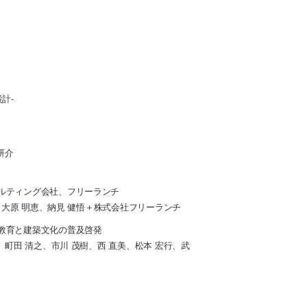
計-
研介
ルティング会社、フリーランチ
、大原 明恵、納見 健悟＋株式会社フリーランチ
教育と建築文化の普及啓発
町田 清之、市川 茂樹、西 直美、松本 宏行、武