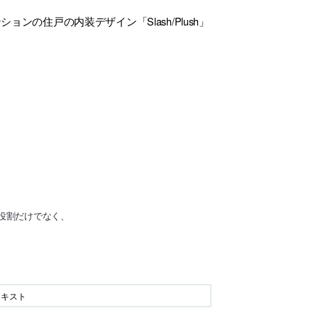
ンの住戸の内装デザイン「Slash/Plush」
役割だけでなく、
、
テキスト