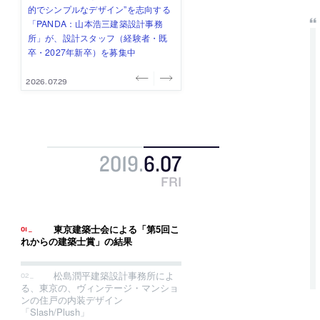
み”を作り、リモートワーク主体の働
ー (業務委託) を募集中
け、スタッフ同士で助け合う環境づ
ALA INC.」が、設計スタッフ・アル
的でシンプルなデザイン”を志向する
き方を実践する「株式会社つぎと」
くりも行う「E.A.S.T.architects」
バイト・事務職を募集中
「PANDA：山本浩三建築設計事務
が、設計スタッフ（経験者・既卒）
が、設計スタッフ（経験者・既卒・
所」が、設計スタッフ（経験者・既
を募集中
2027年新卒）を募集中
卒・2027年新卒）を募集中
2026.08.03
2026.08.03
2026.07.31
2026.07.30
2026.07.29
2019
.
6
.
07
FRI
東京建築士会による「第5回こ
れからの建築士賞」の結果
松島潤平建築設計事務所によ
る、東京の、ヴィンテージ・マンショ
ンの住戸の内装デザイン
「Slash/Plush」