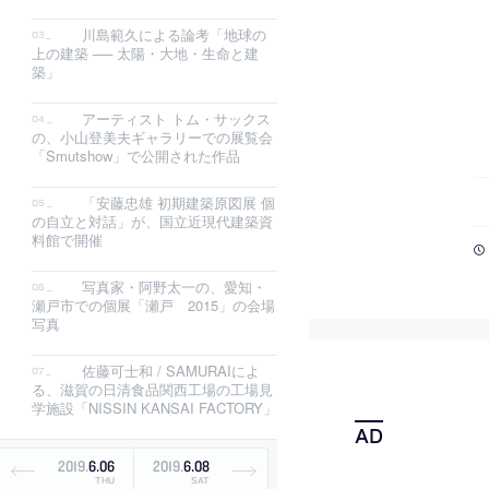
川島範久による論考「地球の
上の建築 ── 太陽・大地・⽣命と建
築」
アーティスト トム・サックス
の、小山登美夫ギャラリーでの展覧会
「Smutshow」で公開された作品
「安藤忠雄 初期建築原図展 個
の自立と対話」が、国立近現代建築資
料館で開催
写真家・阿野太一の、愛知・
瀬戸市での個展「瀬戸 2015」の会場
写真
佐藤可士和 / SAMURAIによ
る、滋賀の日清食品関西工場の工場見
学施設「NISSIN KANSAI FACTORY」
2019
.
6
.
06
2019
.
6
.
08
THU
SAT