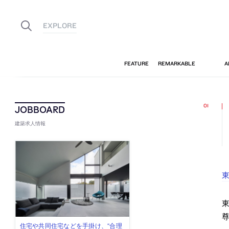
建築求人情報
東
尊
古民家を軸に全国で“価値循環の仕組
リノベる株式会社が、設計パートナ
社会への影響力のある建築を手掛
代官山を拠点に活動する「梅澤竜也 /
住宅や共同住宅などを手掛け、“合理