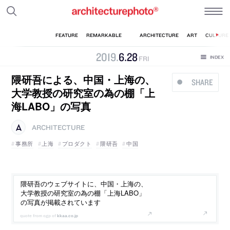
2019
.
6
.
28
FRI
隈研吾による、中国・上海の、
SHARE
大学教授の研究室の為の棚「上
海LABO」の写真
ARCHITECTURE
事務所
上海
プロダクト
隈研吾
中国
隈研吾のウェブサイトに、中国・上海の、
大学教授の研究室の為の棚「上海LABO」
の写真が掲載されています
kkaa.co.jp