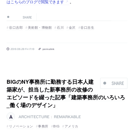
はこちらのブログで閲覧できます
。
SHARE
谷口吉郎
美術館・博物館
石川
金沢
谷口吉生
2019.06.28 Fri 17:19
permalink
BIGのNY事務所に勤務する日本人建
SHARE
築家が、担当した新事務所の改修の
エピソードを綴った記事「建築事務所のいろいろ
_働く場のデザイン」
ARCHITECTURE
REMARKABLE
|
リノベーション
事務所
BIG
アメリカ