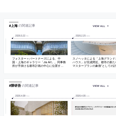
#上海
の関連記事
VIEW ALL
2026
.
5
.
22
2026
.
2
.
25
FRI
WED
フォスター＋パートナーズによる、中
スノヘッタによる「上海グランド
国・上海のギャラリー「Jia Art」。同事務
ハウス」が完成間近。都市の新た
所が手掛ける都市計画の中心に位置する
マスタープランの象徴”としての
施設。開発を象徴する存在として、地域
ンスや演劇の“人体の流れる様な動
の花に着想を得て“四枚の花びら”を模した
想を得て、24時間アクセス可能な
形態の建築を考案。光を反射するガラス
状の屋根”を特徴とする建築を考案。
リブで“動きと表情のある外観”も生み出す
年後半の開館を予定
#隈研吾
の関連記事
VIEW ALL
2026
.
4
.
09
2026
.
4
.
05
THU
SUN