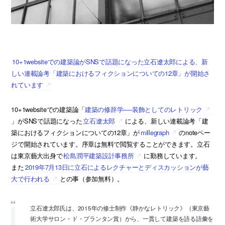
10+1websiteでの建築論がSNSで話題になった立石遼太郎による、新
しい連載論考「建築におけるフィクションについての12章」が開始さ
れています
10+1websiteでの建築論「
建築の修辞学──装飾としてのレトリック
」がSNSで話題になった
立石遼太郎
による、新しい連載論考「建
築におけるフィクションについての12章」が
millegraph
のnoteペー
ジで開始されています。序章は無料で閲覧することができます。立石
は東京藝大出身で
松島潤平建築設計事務所
に勤務しています。
また
2019年7月13日に立石によるレクチャーとディスカッションが藝
大で行われる
との事（参加無料）。
立石遼太郎氏は、2015年の修士制作《静かなレトリック》（東京藝
術大学サロン・ド・プランタン賞）から、一貫して建築を語る語彙を