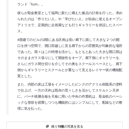
ランド「hum」。
彼らが彫金教室として福岡に新たに構えた拠点の計画を行った。求め
られたのは「作りたい人」や「学びたい人」が自由に使えるオープン
アトリエで、定期的に企画展なども行うギャラリーを併設したスペー
ス。
4階建てのビルの2階にある区画は長い廊下に面して大きな２つの開
口を持つ空間で、開口部越しに見る廊下からの雰囲気が印象的な場所
であった。我々はこの特徴を活かし、もともとあった大きな開口部は
そのままガラス張りにして開放性をキープ。廊下側にギャラリーを、
さらにガラス間仕切りを介してその奥をスクールスペースとし、廊下
側からギャラリーとスクールとが重なって見えるレイヤー状の機能配
置とした。
また、内部の床は工場をイメージしたピンクのアクリル樹脂系の塗料
で仕上げ、一方の天井は既存の荒々しさを活かしてスケルトン天井
に。バーチ積層合板を天板に用いた中央の作業机は、彫金机のベーシ
ックな形状を踏襲しつつも機能的にはシンプルにして、配線などの整
理に気を払った。
残り
の写真を見る
15枚