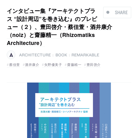
インタビュー集『アーキテクトプラ
SHARE
ス “設計周辺”を巻き込む』のプレビ
ュー（２）、豊田啓介・蔡佳萱・酒井康介
（noiz）と齋藤精一（Rhizomatiks
Architecture）
ARCHITECTURE
BOOK
REMARKABLE
|
|
蔡佳萱
酒井康介
矢野優美子
齋藤精一
豊田啓介