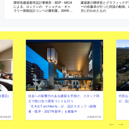
隈研吾建築都市設計事務所・BDP・MICA
建築家の隈研吾とグラフィックデ
による、ロンドンの、ナショナル・ギャ
ーの佐藤卓が行った対談の動画。20
ラリー新館設計コンペの勝利案。200年以
月に行われたもの
上の歴史ある美術館を拡張する計画。都
市の重要な二つの広場の間にある敷地に
おいて、両者を結びつける新たな屋外空
間を備えた建築を提案
務委託)
社会への影響力のある建築を手掛け、スタッフ同
代官山を
士で助け合う環境づくりも行う
が、設
「E.A.S.T.architects」が、設計スタッフ（経験
者・既卒・2027年新卒）を募集中
26.08.03
2026.07.31