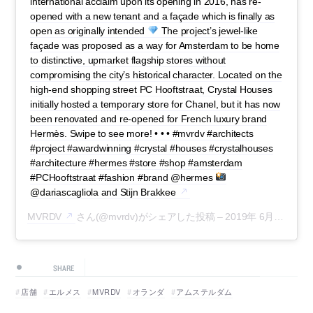
international acclaim upon its opening in 2016, has re-
opened with a new tenant and a façade which is finally as
open as originally intended
The project’s jewel-like
façade was proposed as a way for Amsterdam to be home
to distinctive, upmarket flagship stores without
compromising the city’s historical character. Located on the
high-end shopping street PC Hooftstraat, Crystal Houses
initially hosted a temporary store for Chanel, but it has now
been renovated and re-opened for French luxury brand
Hermès. Swipe to see more! • • • #mvrdv #architects
#project #awardwinning #crystal #houses #crystalhouses
#architecture #hermes #store #shop #amsterdam
#PCHooftstraat #fashion #brand @hermes
@dariascagliola and Stijn Brakkee
MVRDV
さん(@mvrdv)がシェアした投稿 –
2019年 6月月27日午前6時20分PDT
SHARE
店舗
エルメス
MVRDV
オランダ
アムステルダム