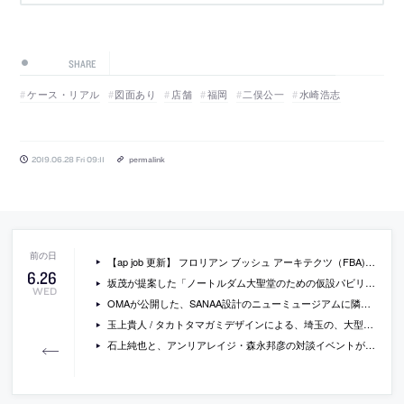
SHARE
ケース・リアル
図面あり
店舗
福岡
二俣公一
水崎浩志
2019.06.28 Fri 09:11
permalink
【ap job 更新】 フロリアン ブッシュ アーキテクツ（FBA)が、設計スタッフを募集中
6
.
26
坂茂が提案した「ノートルダム大聖堂のための仮設パビリオン」の模型写真
WED
OMAが公開した、SANAA設計のニューミュージアムに隣接する同美術館の新館の画像
玉上貴人 / タカトタマガミデザインによる、埼玉の、大型賃貸型物流施設の託児所・休憩ラウンジ・売店「ESR久喜DC KLÜBB エリア」
石上純也と、アンリアレイジ・森永邦彦の対談イベントが、本屋B&Bで開催