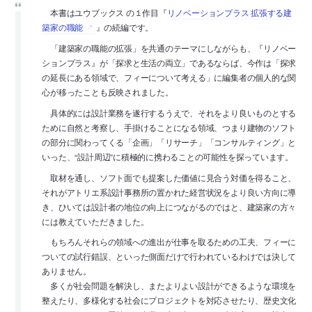
本書はユウブックス の１作目『
リノベーションプラス 拡張する建
築家の職能
』の続編です。
「建築家の職能の拡張」を共通のテーマにしながらも、『リノベー
ションプラス』が「探求と生活の両立」であるならば、今作は「探求
の延長にある領域で、フィーについて考える」に編集者の個人的な関
心が移ったことも反映されました。
具体的には設計業務を遂行するうえで、それをより良いものとする
ために自然と考察し、手掛けることになる領域、つまり建物のソフト
の部分に関わってくる「企画」「リサーチ」「コンサルティング」と
いった、“設計周辺”に積極的に携わることの可能性を探っています。
取材を通し、ソフト面でも提案した価値に見合う対価を得ること、
それがアトリエ系設計事務所の置かれた経営状況をより良い方向に導
き、ひいては設計者の地位の向上につながるのではと、建築家の方々
には教えていただきました。
もちろんそれらの領域への進出が仕事を取るための工夫、フィーに
ついての試行錯誤、といった側面だけで行われているわけでは決して
ありません。
多くが社会問題を解決し、またよりよい設計ができるような環境を
整えたり、多様化する社会にプロジェクトを対応させたり、歴史文化