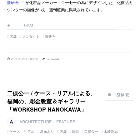
隈研吾
が化粧品メーカー・コーセーの為にデザインした、化粧品カ
ウンターの画像が1枚、週刊粧業に掲載されています。
SHARE
店舗
プロダクト
隈研吾
2019.06.28 Fri 09:50
permalink
二俣公一 / ケース・リアルによる、
SHARE
福岡の、彫金教室＆ギャラリー
「WORKSHOP NANOKAWA」
ARCHITECTURE
FEATURE
|
ケース・リアル
図面あり
店舗
福岡
二俣公一
水崎浩志