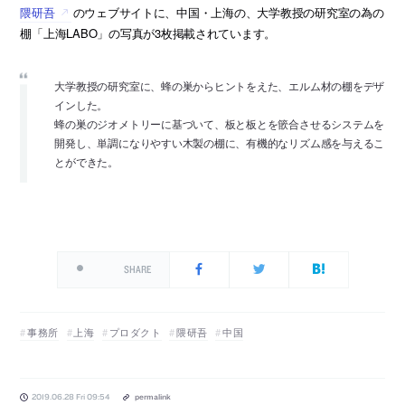
隈研吾
のウェブサイトに、中国・上海の、大学教授の研究室の為の
棚「上海LABO」の写真が3枚掲載されています。
大学教授の研究室に、蜂の巣からヒントをえた、エルム材の棚をデザ
インした。
蜂の巣のジオメトリーに基づいて、板と板とを篏合させるシステムを
開発し、単調になりやすい木製の棚に、有機的なリズム感を与えるこ
とができた。
SHARE
事務所
上海
プロダクト
隈研吾
中国
2019.06.28 Fri 09:54
permalink