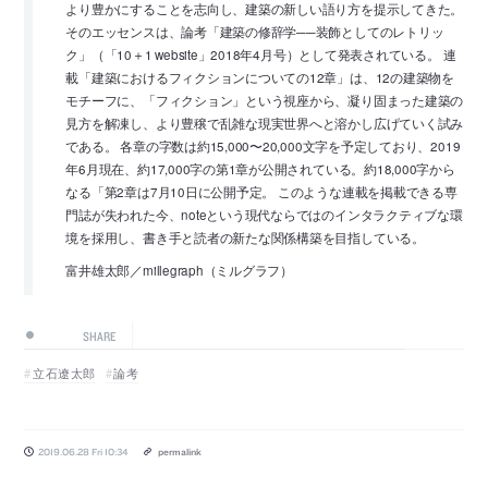
より豊かにすることを志向し、建築の新しい語り方を提示してきた。
そのエッセンスは、論考「建築の修辞学──装飾としてのレトリッ
ク」（「10＋1 website」2018年4月号）として発表されている。 連
載「建築におけるフィクションについての12章」は、12の建築物を
モチーフに、「フィクション」という視座から、凝り固まった建築の
見方を解凍し、より豊穣で乱雑な現実世界へと溶かし広げていく試み
である。 各章の字数は約15,000〜20,000文字を予定しており、2019
年6月現在、約17,000字の第1章が公開されている。約18,000字から
なる「第2章は7月10日に公開予定。 このような連載を掲載できる専
門誌が失われた今、noteという現代ならではのインタラクティブな環
境を採用し、書き手と読者の新たな関係構築を目指している。
富井雄太郎／millegraph（ミルグラフ）
SHARE
立石遼太郎
論考
2019.06.28 Fri 10:34
permalink