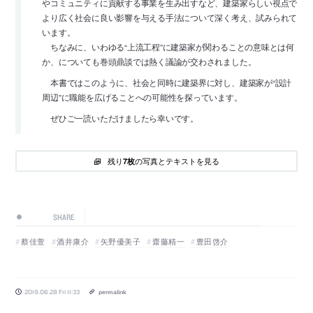
やコミュニティに貢献する事業を生み出すなど、建築家らしい視点で
より広く社会に良い影響を与える手法について深く考え、試みられて
います。
ちなみに、いわゆる“上流工程”に建築家が関わることの意味とは何
か、についても巻頭鼎談では熱く議論が交わされました。
本書ではこのように、社会と同時に建築界に対し、建築家が“設計
周辺”に職能を広げることへの可能性を探っています。
ぜひご一読いただけましたら幸いです。
残り
の写真とテキストを見る
7枚
SHARE
蔡佳萱
酒井康介
矢野優美子
齋藤精一
豊田啓介
2019.06.28 Fri 11:33
permalink