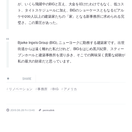
が、いくら飛躍中のBIGと言え、大金を叩けたわけでもなく、低コス
ト、タイトスケジュールに加え、BIGのショーケースともなるビアル
ケや200人以上の建築家たちの「家」となる新事務所に求められる完
璧さ。この重圧があった。
Bjarke Ingels Group (BIG), ニューヨークに勤務する建築家です。出世
街道からは遠く離れた私だけれど、BIGをはじめ黒川紀章、スティー
ブンホールと建築事務所を渡り歩き、そこでの興味深く貴重な経験が
私の最大の財産だと思っています。
SHARE
リノベーション
事務所
BIG
アメリカ
2019.06.28 Fri 13:46
permalink