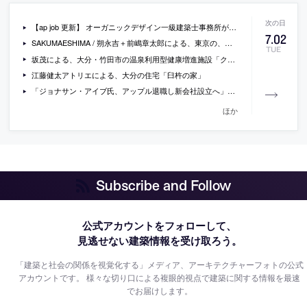
【ap job 更新】 オーガニックデザイン一級建築士事務所が、設計スタッフ(経験者)を募集中
7
.
02
SAKUMAESHIMA / 朔永吉＋前嶋章太郎による、東京の、ソニー品川本社の研修機能と人事採用のためのエリア「SONY 品川本社 PORT」
TUE
坂茂による、大分・竹田市の温泉利用型健康増進施設「クアパーク長湯」の写真
江藤健太アトリエによる、大分の住宅「臼杵の家」
「ジョナサン・アイブ氏、アップル退職し新会社設立へ」（AFP BB NEWS）
ほか
Subscribe and Follow
公式アカウントをフォローして、
見逃せない建築情報を受け取ろう。
「建築と社会の関係を視覚化する」メディア、アーキテクチャーフォトの公式
アカウントです。
様々な切り口による複眼的視点で建築に関する情報を最速
でお届けします。