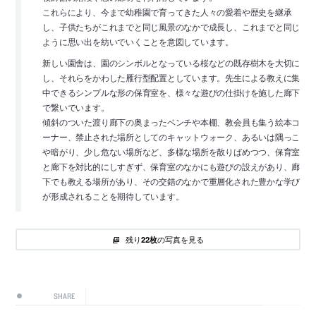
これらにより、今まで幼稚園で育ってきた人々の愛着や歴史を継承
し、子供たちがこれまでと同じ風景のなかで成長し、これまでと同じ
ように思い出を紡いでいくことを意図しています。
新しい園舎は、園のシンボルとなっている桜などの既存樹木を大切に
し、それらをかわした雁行型配置としています。先生による教えに集
中できるシンプルな形の保育室を、様々な遊びの仕掛けを施した廊下
で繋いでいます。
傾斜のついた渡り廊下の奥まったベンチや本棚、教会員も集う絵本コ
ーナー、禁止された場所としてのキャットウォーク、あるいは隅っこ
や暗がり、少し危ない場所など、多様な場所を散りばめつつ、保育室
と廊下を対比的にしすぎず、保育室のなかにも遊びの設えがあり、廊
下でも教える場所があり、その交錯のなかで重層化された豊かな学び
が形成されることを期待しています。
残り
の写真を見る
22枚
SHARE