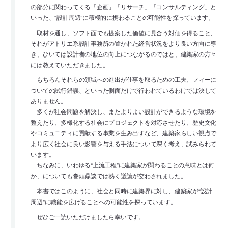
の部分に関わってくる「企画」「リサーチ」「コンサルティング」と
いった、“設計周辺”に積極的に携わることの可能性を探っています。
取材を通し、ソフト面でも提案した価値に見合う対価を得ること、
それがアトリエ系設計事務所の置かれた経営状況をより良い方向に導
き、ひいては設計者の地位の向上につながるのではと、建築家の方々
には教えていただきました。
もちろんそれらの領域への進出が仕事を取るための工夫、フィーに
ついての試行錯誤、といった側面だけで行われているわけでは決して
ありません。
多くが社会問題を解決し、またよりよい設計ができるような環境を
整えたり、多様化する社会にプロジェクトを対応させたり、歴史文化
やコミュニティに貢献する事業を生み出すなど、建築家らしい視点で
より広く社会に良い影響を与える手法について深く考え、試みられて
います。
ちなみに、いわゆる“上流工程”に建築家が関わることの意味とは何
か、についても巻頭鼎談では熱く議論が交わされました。
本書ではこのように、社会と同時に建築界に対し、建築家が“設計
周辺”に職能を広げることへの可能性を探っています。
ぜひご一読いただけましたら幸いです。