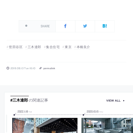
SHARE
世田谷区
三木達郎
集合住宅
東京
本橋良介
2019.08.13 Tue 16:10
permalink
#三木達郎
の関連記事
VIEW ALL
2022
.
1
.
18
2020
.
10
.
15
TUE
THU