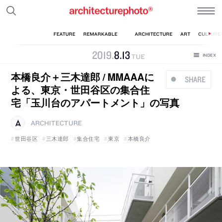
2019
.
8
.
13
TUE
本橋良介＋三木達郎 / MMAAAに
SHARE
よる、東京・世田谷区の集合住
宅「玉川台のアパートメント」の写真
ARCHITECTURE
世田谷区
三木達郎
集合住宅
東京
本橋良介