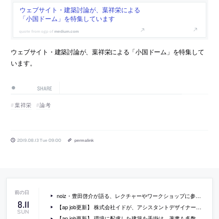
ウェブサイト・建築討論が、葉祥栄による
「小国ドーム」を特集しています
medium.com
ウェブサイト・建築討論が、葉祥栄による「小国ドーム」を特集して
います。
SHARE
葉祥栄
論考
2019.08.13 Tue 09:00
permalink
noiz・豊田啓介が語る、レクチャーやワークショップに参加する前に意識して身につけるべきこと
8
.
11
【ap job更新】 株式会社イドが、アシスタントデザイナー（インテリアデザイン）を募集中
SUN
【ap job更新】 環境に配慮した建築を手掛け、著書も多数執筆する「ビオフォルム環境デザイン室」が、設計スタッフ（特に環境建築に興味のある方）を募集中