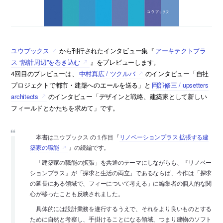
ユウブックス
から刊行されたインタビュー集『
アーキテクトプラ
ス “設計周辺”を巻き込む
』をプレビューします。
4回目のプレビューは、
中村真広 / ツクルバ
のインタビュー「自社
プロジェクトで都市・建築へのエールを送る」と
岡部修三 / upsetters
architects
のインタビュー「デザインと戦略、建築家として新しい
フィールドとかたちを求めて」です。
本書はユウブックス の１作目『
リノベーションプラス 拡張する建
築家の職能
』の続編です。
「建築家の職能の拡張」を共通のテーマにしながらも、『リノベー
ションプラス』が「探求と生活の両立」であるならば、今作は「探求
の延長にある領域で、フィーについて考える」に編集者の個人的な関
心が移ったことも反映されました。
具体的には設計業務を遂行するうえで、それをより良いものとする
ために自然と考察し、手掛けることになる領域、つまり建物のソフト