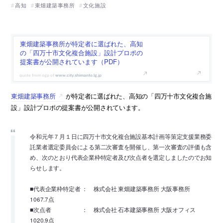
高知
東畑建築事務所
文化施設
東畑建築事務所が特定者に選ばれた、高知
の「四万十市文化複合施設」設計プロポの
提案書が公開されています（PDF）
www.city.shimanto.lg.jp
東畑建築事務所
が特定者に選ばれた、高知の「四万十市文化複合施
設」設計プロポの提案書が公開されています。
令和元年７月１日に四万十市文化複合施設基本計画等策定支援業務委
託業者選定委員会による第二次審査を開催し、第一次審査の評価も含
め、次のとおり代表企業枠特定者及び次点者を選定しましたのでお知
らせします。
■代表企業枠特定者 ： 株式会社 東畑建築事務所 大阪事務所
1067.7点
■次点者 ： 株式会社 石本建築事務所 大阪オフィス
1020.9点