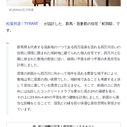
松葉邦彦 / TYRANT
が設計した、群馬・吾妻郡の住宅「町田邸」で
す。
群馬県を代表する温泉地の一つである四万温泉を流れる四万川沿いの
自然に環境に囲まれた傾斜地に建てられた個人住宅です。四万川と公
園に挟まれた敷地の形状に従い、細長い平面を持つ平屋の木造住宅を
計画しました。
背後の斜面から四万川に向かって地中を流れる豊富な地下水により、
敷地は常に湿度の高い状態でした。傾斜地であることも考慮すると決
して居住に適している環境とは言えません。そこで、斜面の上に四方
向にはね出したコンクリートスラブを乗せた高さ2mの基礎を造り、
その上に23.6m×4.6mの平面を持つ建物を計画しました。斜面から適
当な距離をとることで、湿気との縁を切り快適な居住空間を実現させ
ています。
残り
の写真と建築家によるテキスト
19枚