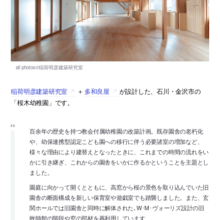
稲荷明彦建築研究室
＋
多和良屋
が設計した、石川・金沢市の
「桜木幼稚園」です。
百余年の歴史を持つ教会付属幼稚園の改築計画。既存園舎の老朽化
や、幼保連携型認定こども園への移行に伴う必要諸室の増加など、
様々な理由により建替えとなったときに、これまでの時間の流れをい
かに引き継ぎ、これからの園舎をいかに作るかということを主題とし
ました。
園庭に向かって開くとともに、高窓から桜の景色を取り込んでいた旧
園舎の断面構成を新しい保育室や遊戯室でも踏襲しました。また、玄
関ホールでは旧園舎と同時に解体された､W･M･ヴォーリズ設計の旧
牧師館の階段や窓の部材を再利用しています。