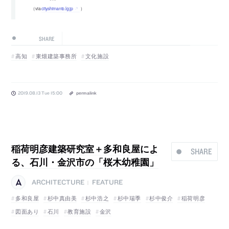
（via
city.shimanto.lg.jp
）
SHARE
高知
東畑建築事務所
文化施設
2019.08.13 Tue 15:00
permalink
稲荷明彦建築研究室＋多和良屋によ
SHARE
る、石川・金沢市の「桜木幼稚園」
ARCHITECTURE
FEATURE
|
多和良屋
杉中真由美
杉中浩之
杉中瑞季
杉中俊介
稲荷明彦
図面あり
石川
教育施設
金沢