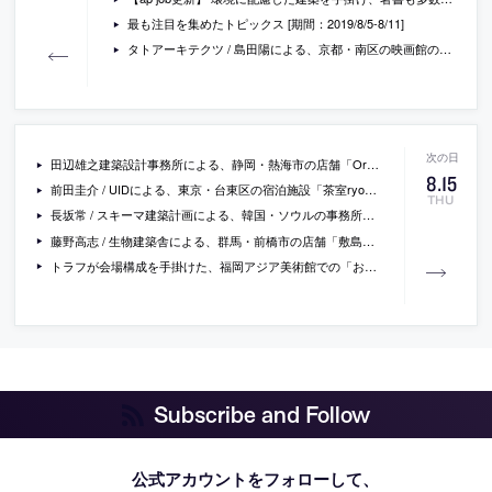
最も注目を集めたトピックス [期間：2019/8/5-8/11]
タトアーキテクツ / 島田陽による、京都・南区の映画館の内覧会が開催
田辺雄之建築設計事務所による、静岡・熱海市の店舗「Organic Box」
8
.
15
前田圭介 / UIDによる、東京・台東区の宿泊施設「茶室ryokan asakusa」の写真
THU
長坂常 / スキーマ建築計画による、韓国・ソウルの事務所兼店舗「ブルーボトルコーヒー 聖水カフェ」
藤野高志 / 生物建築舎による、群馬・前橋市の店舗「敷島のパン屋」の動画
トラフが会場構成を手掛けた、福岡アジア美術館での「おいでよ！絵本ミュージアム」の写真
Subscribe and Follow
公式アカウントをフォローして、