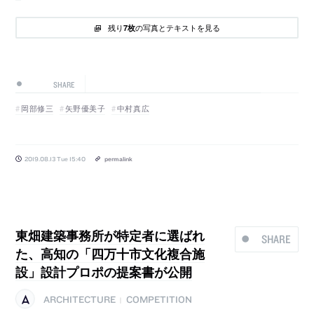
残り
の写真とテキストを見る
7枚
SHARE
岡部修三
矢野優美子
中村真広
2019.08.13 Tue 15:40
permalink
東畑建築事務所が特定者に選ばれ
SHARE
た、高知の「四万十市文化複合施
設」設計プロポの提案書が公開
ARCHITECTURE
COMPETITION
|