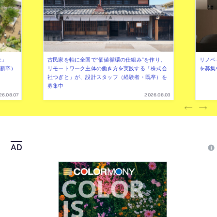
社」
古民家を軸に全国で“価値循環の仕組み”を作り、
リノベ
年新卒）
リモートワーク主体の働き方を実践する「株式会
を募集
社つぎと」が、設計スタッフ（経験者・既卒）を
募集中
26.08.07
2026.08.03