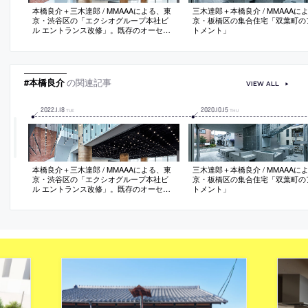
本橋良介＋三木達郎 / MMAAAによる、東
三木達郎＋本橋良介 / MMAAAに
京・渋谷区の「エクシオグループ本社ビ
京・板橋区の集合住宅「双葉町の
ル エントランス改修」。既存のオーセン
トメント」
ティックな空間を改修、床壁に触れず約
800灯の照明と直径7mの人造大理石の円
盤を設置、レフ板のように作用させフラ
ットな光環境を生み出し今迄には無い“お
おらかさ”の獲得を目指す
#本橋良介
の関連記事
VIEW ALL
2022
.
1
.
18
2020
.
10
.
15
TUE
THU
本橋良介＋三木達郎 / MMAAAによる、東
三木達郎＋本橋良介 / MMAAAに
京・渋谷区の「エクシオグループ本社ビ
京・板橋区の集合住宅「双葉町の
ル エントランス改修」。既存のオーセン
トメント」
ティックな空間を改修、床壁に触れず約
800灯の照明と直径7mの人造大理石の円
盤を設置、レフ板のように作用させフラ
ットな光環境を生み出し今迄には無い“お
おらかさ”の獲得を目指す