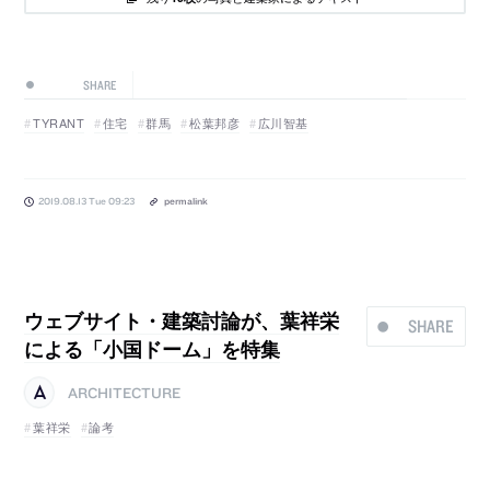
SHARE
TYRANT
住宅
群馬
松葉邦彦
広川智基
2019.08.13 Tue 09:23
permalink
ウェブサイト・建築討論が、葉祥栄
SHARE
による「小国ドーム」を特集
ARCHITECTURE
葉祥栄
論考