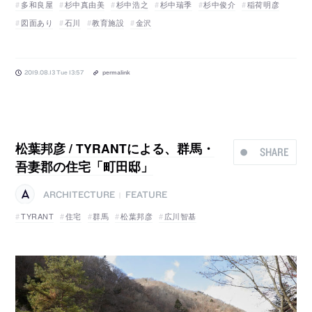
多和良屋
杉中真由美
杉中浩之
杉中瑞季
杉中俊介
稲荷明彦
図面あり
石川
教育施設
金沢
2019.08.13 Tue 13:57
permalink
松葉邦彦 / TYRANTによる、群馬・
SHARE
吾妻郡の住宅「町田邸」
ARCHITECTURE
FEATURE
|
TYRANT
住宅
群馬
松葉邦彦
広川智基