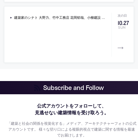
建築家のシナト 大野力、竹中工務店 花岡郁哉、小柳建設 小柳卓蔵が参加する、業務効率化に有効なMR技術のアプリ「ホロストラクション」をテーマにしたシンポジウム「建設の新しい働き方」が開催
10
.
27
SUN
Subscribe and Follow
公式アカウントをフォローして、
見逃せない建築情報を受け取ろう。
「建築と社会の関係を視覚化する」メディア、アーキテクチャーフォトの公式
アカウントです。
様々な切り口による複眼的視点で建築に関する情報を最速
でお届けします。