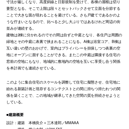
寸法が厳しくなり、高度斜線と日影規制を受けて、各棟の屋根は切り
妻型となる。そこで上階は段々とセットバックさせて立面を分節する
ことで大きな面が現れることを避けている。さも戸建てであるかのよ
うな佇まいとなるので、比べると少し大ぶりではあるけれど周辺の街
並みが連続する。
建物は2棟に分かれるのでその間は自ずと中庭となり、各住戸は周囲の
緑地とその中庭に表裏で挟まれることになる。A棟は浴室コア、B棟は
互い違いの壁のおかげで、室内はプライバシーを担保しつつ表裏の空
地にオープンに面することができる。またこの中庭は隣接する住宅の
窓前の空地にもなり、地域的に敷地内の空地を互いに享受し合う関係
を本計画でも連続させている。
このように集合住宅のスケールを調整して住宅に擬態させ、住宅地に
紛れる新築計画と現存するコンテクストとの間に持ちつ持たれつの関
係を築くことで、この地域が継承してきた空間の質を持続させようと
している。
■建築概要
設計：建築 本橋良介＋三木達郎／MMAAA