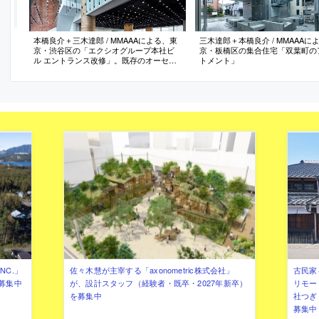
本橋良介＋三木達郎 / MMAAAによる、東
三木達郎＋本橋良介 / MMAAAに
京・渋谷区の「エクシオグループ本社ビ
京・板橋区の集合住宅「双葉町の
ル エントランス改修」。既存のオーセン
トメント」
ティックな空間を改修、床壁に触れず約
800灯の照明と直径7mの人造大理石の円
盤を設置、レフ板のように作用させフラ
ットな光環境を生み出し今迄には無い“お
おらかさ”の獲得を目指す
NC.」
佐々木慧が主宰する「axonometric株式会社」
古民家
募集中
が、設計スタッフ（経験者・既卒・2027年新卒）
リモー
を募集中
社つぎ
募集中