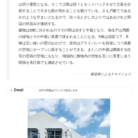
は切り妻型となる。そこで上階は段々とセットバックさせて立面を分
節することで大きな面が現れることを避けている。さも戸建てである
かのような佇まいとなるので、比べると少し大ぶりではあるけれど周
辺の街並みが連続する。
建物は2棟に分かれるのでその間は自ずと中庭となり、各住戸は周囲
の緑地とその中庭に表裏で挟まれることになる。A棟は浴室コア、B
棟は互い違いの壁のおかげで、室内はプライバシーを担保しつつ表裏
の空地にオープンに面することができる。またこの中庭は隣接する住
宅の窓前の空地にもなり、地域的に敷地内の空地を互いに享受し合う
関係を本計画でも連続させている。
建築家によるテキストより
以下の写真はクリックで拡大します