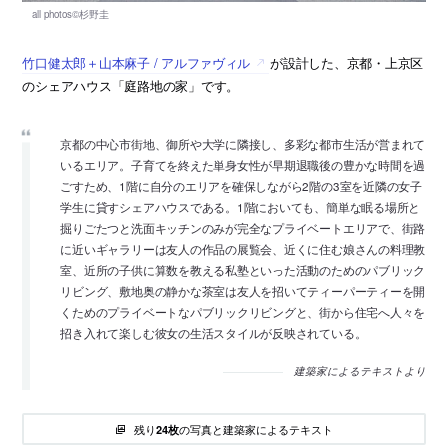
竹口健太郎＋山本麻子 / アルファヴィル
が設計した、京都・上京区
のシェアハウス「庭路地の家」です。
京都の中心市街地、御所や大学に隣接し、多彩な都市生活が営まれて
いるエリア。子育てを終えた単身女性が早期退職後の豊かな時間を過
ごすため、1階に自分のエリアを確保しながら2階の3室を近隣の女子
学生に貸すシェアハウスである。1階においても、簡単な眠る場所と
掘りごたつと洗面キッチンのみが完全なプライベートエリアで、街路
に近いギャラリーは友人の作品の展覧会、近くに住む娘さんの料理教
室、近所の子供に算数を教える私塾といった活動のためのパブリック
リビング、敷地奥の静かな茶室は友人を招いてティーパーティーを開
くためのプライベートなパブリックリビングと、街から住宅へ人々を
招き入れて楽しむ彼女の生活スタイルが反映されている。
建築家によるテキストより
残り
の写真と建築家によるテキスト
24枚