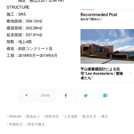
構造 横山太郎／LOW FAT
STRUCTURE
施工：SAS
あわせて読みたい
敷地面積：359.12m2
建築面積：202.28m2
延床面積：537.97m2
階数：地上4階
構造：鉄筋コンクリート造
工期：2018年5月〜2019年4月
平山俊建築設計による住
宅”Les Aventuriers / 冒険
者たち”
SHARE
MMAAA
図面あり
世田谷区
三木達郎
集合住宅
東京
本橋良介
長谷川健太