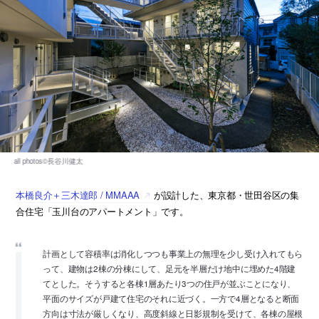
本橋良介＋三木達郎 / MMAAA
が設計した、東京都・世田谷区の集
合住宅「玉川台のアパートメント」です。
計画として容積率は消化しつつも事業上の無理を少し受け入れてもら
って、建物は2棟の分棟にして、足元を半層だけ地中に埋めた4階建
てとした。そうすると各棟1層あたり3つの住戸が並ぶことになり、
平面のサイズが戸建て住宅のそれに近づく。一方で4層となると断面
方向は寸法が厳しくなり、高度斜線と日影規制を受けて、各棟の屋根