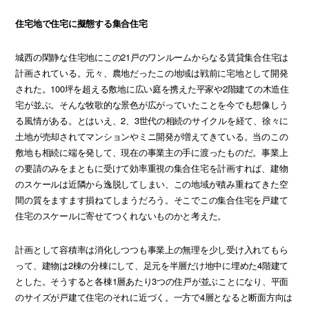
住宅地で住宅に擬態する集合住宅
城西の閑静な住宅地にこの21戸のワンルームからなる賃貸集合住宅は
計画されている。元々、農地だったこの地域は戦前に宅地として開発
された。100坪を超える敷地に広い庭を携えた平家や2階建ての木造住
宅が並ぶ。そんな牧歌的な景色が広がっていたことを今でも想像しう
る風情がある。とはいえ、2、3世代の相続のサイクルを経て、徐々に
土地が売却されてマンションやミニ開発が増えてきている。当のこの
敷地も相続に端を発して、現在の事業主の手に渡ったものだ。事業上
の要請のみをまともに受けて効率重視の集合住宅を計画すれば、建物
のスケールは近隣から逸脱してしまい、この地域が積み重ねてきた空
間の質をますます損ねてしまうだろう。そこでこの集合住宅を戸建て
住宅のスケールに寄せてつくれないものかと考えた。
計画として容積率は消化しつつも事業上の無理を少し受け入れてもら
って、建物は2棟の分棟にして、足元を半層だけ地中に埋めた4階建て
とした。そうすると各棟1層あたり3つの住戸が並ぶことになり、平面
のサイズが戸建て住宅のそれに近づく。一方で4層となると断面方向は