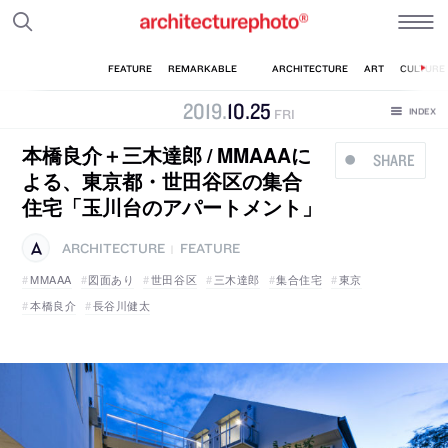
2019
.
10
.
25
FRI
本橋良介＋三木達郎 / MMAAAに
SHARE
よる、東京都・世田谷区の集合
住宅「玉川台のアパートメント」
ARCHITECTURE
FEATURE
|
MMAAA
図面あり
世田谷区
三木達郎
集合住宅
東京
本橋良介
長谷川健太