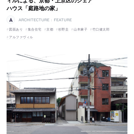
ィルによる、京都・上京区のシェア
ハウス「庭路地の家」
ARCHITECTURE
FEATURE
|
図面あり
集合住宅
京都
杉野圭
山本麻子
竹口健太郎
アルファヴィル