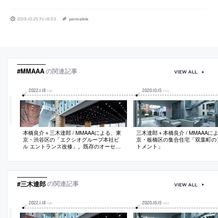
2019.10.25 Fri 18:53
permalink
#MMAAA
の関連記事
VIEW ALL
2022
.
1
.
18
2020
.
10
.
15
TUE
THU
本橋良介＋三木達郎 / MMAAAによる、東
三木達郎＋本橋良介 / MMAAAに
京・渋谷区の「エクシオグループ本社ビ
京・板橋区の集合住宅「双葉町の
ル エントランス改修」。既存のオーセン
トメント」
ティックな空間を改修、床壁に触れず約
800灯の照明と直径7mの人造大理石の円
盤を設置、レフ板のように作用させフラ
ットな光環境を生み出し今迄には無い“お
おらかさ”の獲得を目指す
#三木達郎
の関連記事
VIEW ALL
2022
.
1
.
18
2020
.
10
.
15
TUE
THU