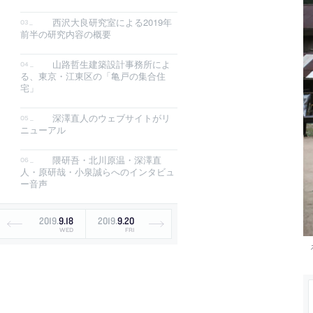
西沢大良研究室による2019年
前半の研究内容の概要
山路哲生建築設計事務所によ
る、東京・江東区の「亀戸の集合住
宅」
深澤直人のウェブサイトがリ
ニューアル
隈研吾・北川原温・深澤直
人・原研哉・小泉誠らへのインタビュ
ー音声
2019
.
9
.
18
2019
.
9
.
20
WED
FRI