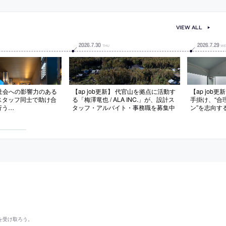
VIEW ALL
2026
.
7
.
30
2026
.
7
.
29
THU
WE
】 社会への影響力のある
【ap job更新】 代官山を拠点に活動す
【ap job
スタッフ同士で助け合
る「梅澤竜也 / ALA INC.」が、設計ス
手掛け、“合
行う
タッフ・アルバイト・事務職を募集中
ン”を志向す
hitects」が、設計スタッ
築設計事務
・2027年新卒）を
験者・既卒・
を受け取ろう。