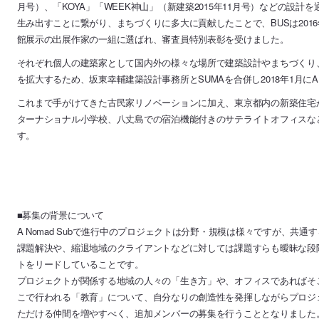
月号）、「KOYA」「WEEK神山」（新建築2015年11月号）などの設
生み出すことに繋がり、まちづくりに多大に貢献したことで、BUSは201
館展示の出展作家の一組に選ばれ、審査員特別表彰を受けました。
それぞれ個人の建築家として国内外の様々な場所で建築設計やまちづくり
を拡大するため、坂東幸輔建築設計事務所とSUMAを合併し2018年1月にA N
これまで手がけてきた古民家リノベーションに加え、東京都内の新築住宅
ターナショナル小学校、八丈島での宿泊機能付きのサテライトオフィスな
す。
■募集の背景について
A Nomad Subで進行中のプロジェクトは分野・規模は様々ですが、共
課題解決や、縮退地域のクライアントなどに対しては課題すらも曖昧な段
トをリードしていることです。
プロジェクトが関係する地域の人々の「生き方」や、オフィスであればそ
こで行われる「教育」について、自分なりの創造性を発揮しながらプロジ
ただける仲間を増やすべく、追加メンバーの募集を行うこととなりました