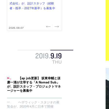
式会社」が、設計スタッフ（経験
み”を作り、リモートワーク主体の働
ー (業務委託) を募集中
け、スタッフ同士で助け合う環境づ
ALA INC.」が、設計スタッフ・アル
者・既卒・2027年新卒）を募集中
き方を実践する「株式会社つぎと」
くりも行う「E.A.S.T.architects」
バイト・事務職を募集中
が、設計スタッフ（経験者・既卒）
が、設計スタッフ（経験者・既卒・
を募集中
2027年新卒）を募集中
2026.08.07
2026.08.03
2026.08.03
2026.07.31
2026.07.30
2019
.
9
.
19
THU
【ap job更新】 坂東幸輔と須
磨一清が主宰する「A Nomad Sub」
が、設計スタッフ・プロジェクトマネ
ージャーを募集中
ヘザウィック・スタジオの展
覧会が、2020年4月に日本で開催