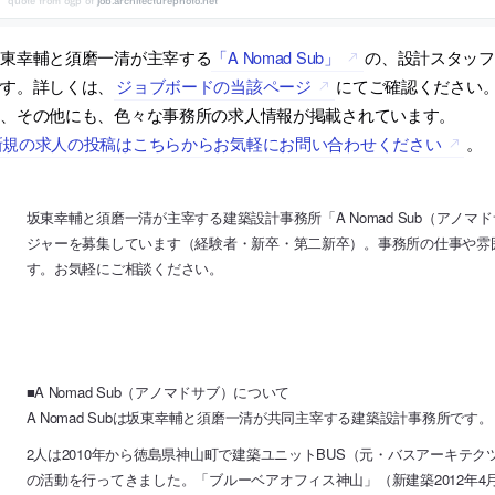
job.architecturephoto.net
坂東幸輔と須磨一清が主宰する
「A Nomad Sub」
の、設計スタッフ
です。詳しくは、
ジョブボードの当該ページ
にてご確認ください
は、その他にも、色々な事務所の求人情報が掲載されています。
新規の求人の投稿はこちらからお気軽にお問い合わせください
。
坂東幸輔と須磨一清が主宰する建築設計事務所「A Nomad Sub（アノ
ジャーを募集しています（経験者・新卒・第二新卒）。事務所の仕事や雰
す。お気軽にご相談ください。
■A Nomad Sub（アノマドサブ）について
A Nomad Subは坂東幸輔と須磨一清が共同主宰する建築設計事務所です。
2人は2010年から徳島県神山町で建築ユニットBUS（元・バスアーキテ
の活動を行ってきました。「ブルーベアオフィス神山」（新建築2012年4月