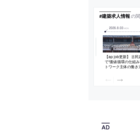
の
#建築求人情報
2026
.
8
.
03
MON
【ap job更新】 
で“価値循環の仕組み
トワーク主体の働き
式会社つぎと」が、
験者・既卒）を募集