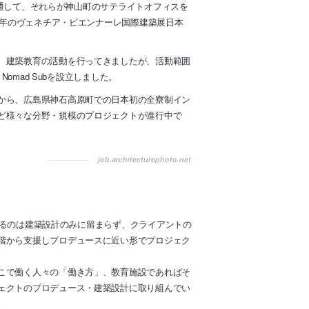
計を通して、それらが神山町のサテライトオフィスを
6年のヴェネチア・ビエンナーレ国際建築展日本
、建築教育の活動を行ってきましたが、活動範囲
omad Subを設立しました。
から、広島県神石高原町での日本初の全寮制イン
ど様々な分野・規模のプロジェクトが進行中で
job.architecturephoto.net
通するのは建築設計のみに留まらず、クライアントの
階から支援しプロデュースに近い形でプロジェク
こで働く人々の「働き方」、教育施設であればそ
ェクトのプロデュース・建築設計に取り組んでい
。