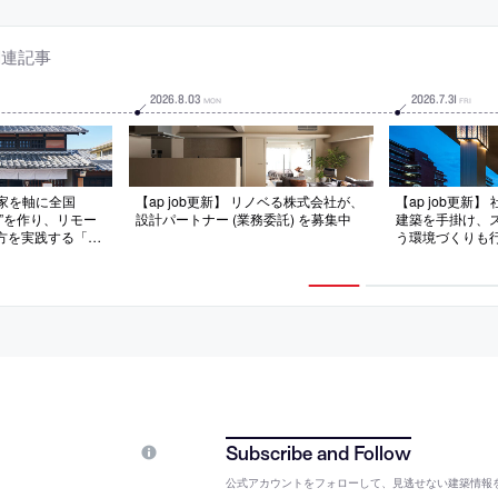
関連記事
2026
.
8
.
03
2026
.
7
.
31
MON
FRI
古民家を軸に全国
【ap job更新】 リノベる株式会社が、
【ap job更新
”を作り、リモー
設計パートナー (業務委託) を募集中
建築を手掛け、
方を実践する「株
う環境づくりも
設計スタッフ（経
「E.A.S.T.arc
中
フ（経験者・既卒
募集中
公式アカウントをフォローして、見逃せない建築情報