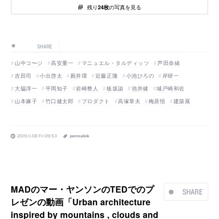
残り
の写真を見る
24枚
SHARE
山中コ〜ジ
高安重一
マニュエル・タルディッツ
芦田奈緒
吉田司
小出啓太
殿井環
近藤正隆
小池ひろの
岸研一
大脇淳一
平岡知子
岩崎整人
板坂諭
池井健
城戸崎和佐
山本麻子
竹口健太郎
プロダクト
高塚章夫
梅原悟
建築展
2019.11.08 Fri 09:53
permalink
MADのマー・ヤンソンのTEDでのプ
SHARE
レゼンの動画「Urban architecture
inspired by mountains , clouds and