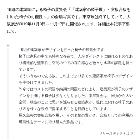
15組の建築家による椅子の展覧会『「建築家の椅子展」～突板合板を
用いた椅子の可能性～』の会場写真です。東京展は終了していて、大
阪展が2019年11月9日～11月17日に開催されます。詳細は本記事下部
にて。
15組の建築家がデザインを行った椅子の展覧会です。
椅子は家具の中でも特殊な存在で、人がダイレクトに触れるものであ
り構造的な堅牢性、空間の中での存在感など色々な水準の課題を持っ
ています。
そういうものである故、これまでより多くの建築家が椅子のデザイン
を手掛けてきました。
昨今ではコストの問題や納期の問題などにより、建築家が椅子のデザ
インを手掛ける機会は少なくなりました。本展覧会は、日頃から人や
空間、構造のことに思いを巡らせる建築家が、現代における椅子のあ
り方を様々な視点で提案することを目的としています。
屋久島杉の突板合板を用い、その表情の豊かさ、合板としての利用の
可能性をテーマに取り組んだ作品です。
リリーステキストより