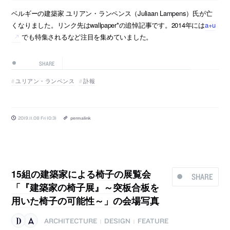
ベルギーの建築家 ユリアン・ランペンス（Juliaan Lampens）氏が亡
くなりました。リンク先はwallpaper*の追悼記事です。2014年には
a+u
でも特集されるなど注目を集めていました。
SHARE
ユリアン・ランペンス
訃報
2019.11.08 Fri 10:31
permalink
15組の建築家による椅子の展覧会
SHARE
「『建築家の椅子展』～突板合板を
用いた椅子の可能性～」の会場写真
ARCHITECTURE
DESIGN
FEATURE
|
|