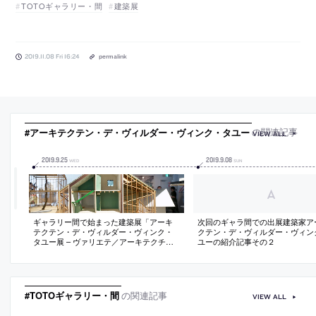
TOTOギャラリー・間
建築展
2019.11.08 Fri 16:24
permalink
#アーキテクテン・デ・ヴィルダー・ヴィンク・タユー
の関連記事
VIEW ALL
2019
.
9
.
25
2019
.
9
.
08
WED
SUN
ギャラリー間で始まった建築展「アーキ
次回のギャラ間での出展建築家ア
テクテン・デ・ヴィルダー・ヴィンク・
クテン・デ・ヴィルダー・ヴィン
タユー展 – ヴァリエテ／アーキテクチャ
ユーの紹介記事その２
ー／ディザイア」の会場写真
#TOTOギャラリー・間
の関連記事
VIEW ALL