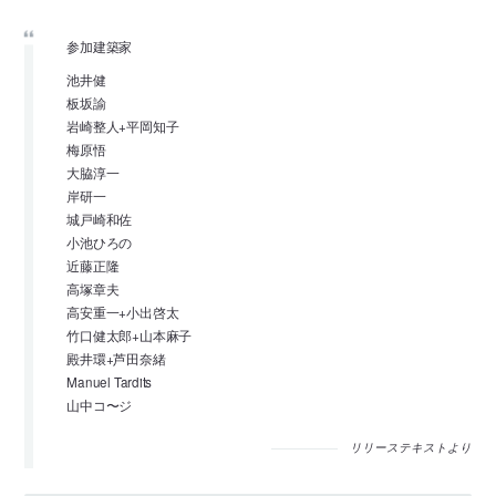
参加建築家
池井健
板坂諭
岩崎整人+平岡知子
梅原悟
大脇淳一
岸研一
城戸崎和佐
小池ひろの
近藤正隆
高塚章夫
高安重一+小出啓太
竹口健太郎+山本麻子
殿井環+芦田奈緒
Manuel Tardits
山中コ〜ジ
リリーステキストより