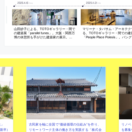
2026
.
4
.
16
2025
.
11
.
21
THU
FRI
山田紗子による、TOTOギャラリー・間で
マリーナ・タバサム・アーキテク
の建築展「parallel tunes」。大阪・関西万
る、TOTOギャラリー・間での建
博の休憩所も手がけた建築家の展示。複
「People Place Poiesis」。バ
雑さを増す世界を“多声的”と捉え肯定
ュを拠点とする建築家の展示。地
し、“躍動感のある豊かな環境”の創出を志
料や技術を重視した建築実践に加
向。会場の空間を環境と捉えて“複雑な旋
然災害や貧困等で苦しむ人々の支
律を奏でながら共鳴する”世界を表現
にも尽力。様々なアワードの受賞
て欧米の複数の大学でも教鞭を執
社」
古民家を軸に全国で“価値循環の仕組み”を作り、
リノベ
年新卒）
リモートワーク主体の働き方を実践する「株式会
を募集