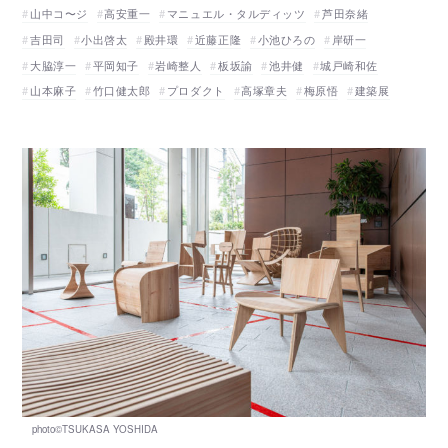
山中コ〜ジ
高安重一
マニュエル・タルディッツ
芦田奈緒
吉田司
小出啓太
殿井環
近藤正隆
小池ひろの
岸研一
大脇淳一
平岡知子
岩崎整人
板坂諭
池井健
城戸崎和佐
山本麻子
竹口健太郎
プロダクト
高塚章夫
梅原悟
建築展