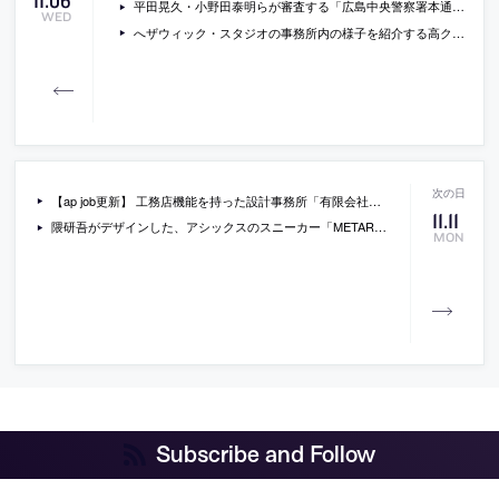
11
.
06
平田晃久・小野田泰明らが審査する「広島中央警察署本通交番庁舎」設計プロポの概要が公開。参加条件は一級建築士事務所である事等。
WED
へザウィック・スタジオの事務所内の様子を紹介する高クオリティの動画
【ap job更新】 工務店機能を持った設計事務所「有限会社ますいいリビングカンパニー」が、建築意匠設計の社員を募集中
11
.
11
隈研吾がデザインした、アシックスのスニーカー「METARIDE AMU」の写真
MON
Subscribe and Follow