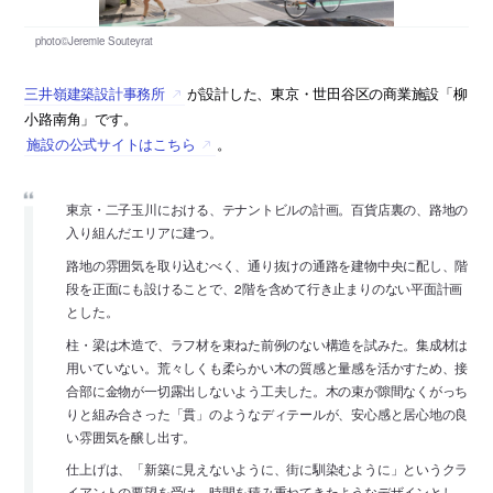
三井嶺建築設計事務所
が設計した、東京・世田谷区の商業施設「柳
小路南角」です。
施設の公式サイトはこちら
。
東京・二子玉川における、テナントビルの計画。百貨店裏の、路地の
入り組んだエリアに建つ。
路地の雰囲気を取り込むべく、通り抜けの通路を建物中央に配し、階
段を正面にも設けることで、2階を含めて行き止まりのない平面計画
とした。
柱・梁は木造で、ラフ材を束ねた前例のない構造を試みた。集成材は
用いていない。荒々しくも柔らかい木の質感と量感を活かすため、接
合部に金物が一切露出しないよう工夫した。木の束が隙間なくがっち
りと組み合さった「貫」のようなディテールが、安心感と居心地の良
い雰囲気を醸し出す。
仕上げは、「新築に見えないように、街に馴染むように」というクラ
イアントの要望を受け、時間を積み重ねてきたようなデザインとし