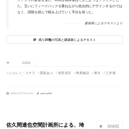
た。互いにフィードバックを重ねながら統合的にデザインするのでは
なく、段階を踏んで積み上げていく手法を採った。
建築家によるテキストより
残り
の写真と建築家によるテキスト
37枚
SHARE
ジェレミ・ステラ
図面あり
世田谷区
商業施設
東京
三井嶺
2019.12.19 Thu 11:33
permalink
佐久間達也空間計画所による、埼
SHARE