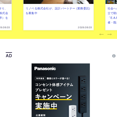
作り、
リノベる株式会社が、設計パートナー (業務委託)
社会へ
株式会
を募集中
士で助
卒）を
「E.A
者・既
26.08.03
2026.08.03