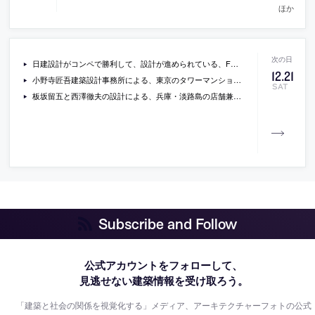
ほか
日建設計がコンペで勝利して、設計が進められている、FCバルセロナのスタジアム改修をスポーツメディアが紹介している記事「カンプノウ改修と日本企業（前編）」
12
.
21
小野寺匠吾建築設計事務所による、東京のタワーマンションの住戸改修「Tokyo Residence」と論考「リノベーションからパーソナライゼーションへ」
SAT
板坂留五と西澤徹夫の設計による、兵庫・淡路島の店舗兼住宅「半麦ハット」の動画
Subscribe and Follow
公式アカウントをフォローして、
見逃せない建築情報を受け取ろう。
「建築と社会の関係を視覚化する」メディア、アーキテクチャーフォトの公式