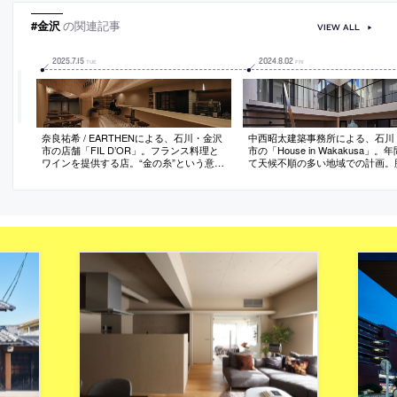
に‘やりくり’する”建築的アプローチに注
目。会場構成は関祐介が担当
#金沢
の関連記事
VIEW ALL
2025
.
7
.
15
2024
.
8
.
02
TUE
FRI
奈良祐希 / EARTHENによる、石川・金沢
中西昭太建築事務所による、石川
市の店舗「FIL D’OR」。フランス料理と
市の「House in Wakakusa」
ワインを提供する店。“金の糸”という意味
て天候不順の多い地域での計画。
の店名を起点に、背景にある“繋がりを大
時代の“自然密接型住宅”の実例を
切にする哲学”や“金沢の風土”を想起させ
し、“三層吹抜けの最上部”に“採
る場を志向。“約3万本の糸”を吊るした“土
中的に配置”する構成を考案。高
の洞窟”の様な空間を考案
能に加えて光や風と共にある生活