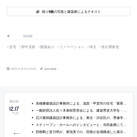
残り
の写真と建築家によるテキスト
9枚
SHARE
住宅
田中克昌
図面あり
リノベーション
埼玉
佐久間達也
2019.12.19 Thu 10:03
permalink
高橋勝建築設計事務所による、滋賀・甲賀市の住宅「紫香楽宮近くの家」
12
.
17
一般財団法人佐々木泰樹育英会による、建築専攻大学生・大学院生を対象とした奨学金（2020年度前期）の募集要項等が公開
TUE
石川素樹建築設計事務所による、東京・渋谷区の、専修学校・飲食店「桜丘町のビル」
スティーブン・ホールへのインタビューと、寺田倉庫にて開催中のホールの建築展の様子を紹介する記事
田根剛と皆川明が、東現美での、田根が会場構成した展示「ミナ ペルホネン／皆川明 つづく」のプロセスを語り合った対談の内容