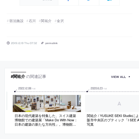
宿泊施設
石川
関祐介
金沢
2019.12.19 Thu 07:32
permalink
#関祐介
の関連記事
VIEW ALL
2022
.
12
.
06
2020
.
6
.
23
TUE
TUE
日本の現代建築を特集した、スイス建築
関祐介 / YUSUKE SEKI Studio
博物館での建築展「Make Do With Now：
阪市中央区のブティック「I SEE A
日本の建築の新たな方向性」。博物館所
写真
属の篠原祐馬のキュレーションで24組が
参加。日本建築の特徴として海外で認知
された“クリーン”とは対照的な“創造的