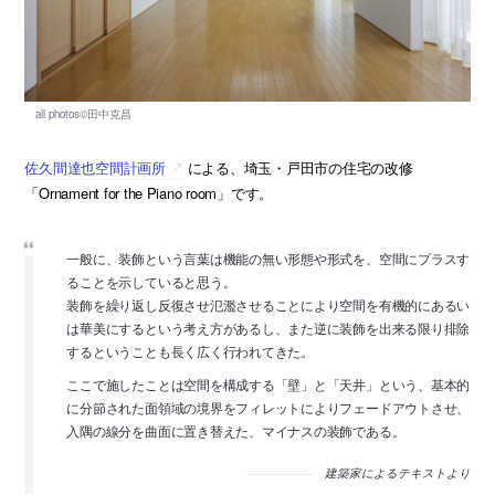
佐久間達也空間計画所
による、埼玉・戸田市の住宅の改修
「Ornament for the Piano room」です。
一般に、装飾という言葉は機能の無い形態や形式を、空間にプラスす
ることを示していると思う。
装飾を繰り返し反復させ氾濫させることにより空間を有機的にあるい
は華美にするという考え方があるし、また逆に装飾を出来る限り排除
するということも長く広く行われてきた。
ここで施したことは空間を構成する「壁」と「天井」という、基本的
に分節された面領域の境界をフィレットによりフェードアウトさせ、
入隅の線分を曲面に置き替えた、マイナスの装飾である。
建築家によるテキストより