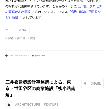
配された植栽と、住宅の木架構が混然一体となった住宅「大地の家」
の写真が沢山掲載されています。こちらのページには、
施工プロセス
の写真が多数掲載
されています。こちらの
PDFに建築の平面図な
ども掲載
されています。
SHARE
住宅
西口賢
愛知
2019.12.19 Thu 16:52
permalink
三井嶺建築設計事務所による、東
SHARE
京・世田谷区の商業施設「柳小路南
角」
ARCHITECTURE
FEATURE
|