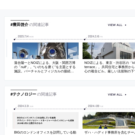
#豊田啓介
の関連記事
VIEW ALL
2025
.
7
.
14
2024
.
2
.
16
MON
FRI
落合陽一とNOIZによる、大阪・関西万博
NOIZによる、東京・渋谷区の「kita
の「null²」。“いのちを磨く”を主題とする
terrace」。共同住宅と事務所か
施設。バーチャルとフィジカルの接続を
心の複合ビル。厳しい法規制の下
求め、ボクセルが構成要素の“多様な二次
間の気積の確保と同時に“ヴォリ
利用の可能性”を持つ建築を考案。風と共
分節”等で周辺のスケールとの調
振する鏡面膜とロボットアームを組合せ
向。内外を繋ぐ“多様な中間領域”
て“動的な建築”も実現
風景や自然の感受も意図
#テクノロジー
の関連記事
VIEW ALL
2024
.
3
.
31
2024
.
1
.
09
SUN
TUE
BIGのロンドンオフィスを訪問している動
ザハ・ハディド事務所を含むチー