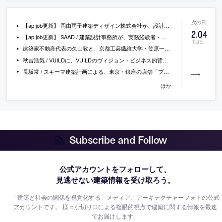
【ap job更新】 岡由雨子建築ディザイン株式会社が、設計スタッフ、BIMオペレーター、秘書・広報、設計アシスタントを募集中
2
.
04
【ap job更新】 SAAD / 建築設計事務所が、実務経験者・新卒の設計スタッフ(正社員・業務委託契約)を募集中
TUE
建築家不動産代表の久山敦と、京都工芸繊維大学・笠原一人によるトークイベント『「建築家住宅」と「住宅遺産」ーその継承を考えるー』が大阪で開催
秋吉浩気 / VUILDに、VUILDのヴィジョン・ビジネス的背景・プロジェクトの関わり方等を聞いているインタビュー「地域分散型モノづくりがもたらす建築のおおらかさ」
長坂常 / スキーマ建築計画による、東京・銀座の店舗「ブルーボトルコーヒー銀座カフェ」
ほか
Subscribe and Follow
公式アカウントをフォローして、
見逃せない建築情報を受け取ろう。
「建築と社会の関係を視覚化する」メディア、アーキテクチャーフォトの公式
アカウントです。
様々な切り口による複眼的視点で建築に関する情報を最速
でお届けします。