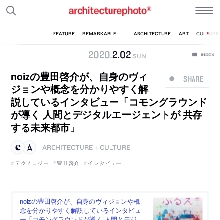
2020
.
2
.
02
SUN
noizの豊田啓介が、自身のヴィ
SHARE
ジョンや概念を分かりやすく解
説しているインタビュー「コモングラウンド
が導く 人間とデジタルエージェントが 共存
する未来都市」
ARCHITECTURE
CULTURE
|
テクノロジー
豊田啓介
インタビュー
noizの豊田啓介が、自身のヴィジョンや概
念を分かりやすく解説しているインタビュ
ー「コモングラウンドが導く 人間とデジ