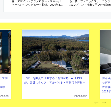
画。デザイン・テクノロジー・マネージ
る、橋「フェニックス」。コンク
ャーへのインタビューも収録。2024年3月
の3Dプリント技術を用いた実験
に公開されたもの
同チームが開発した“Striatus”の
して、カーボンフットプリント等
く削減。様々なプロジェクトに繋
イルストーン”として完成
ッフ同
代官山を拠点に活動する「梅澤竜也 / ALA INC.」
住宅や
が、設計スタッフ・アルバイト・事務職を募集中
なデザ
（経験
設計事
202
26.07.31
2026.07.30