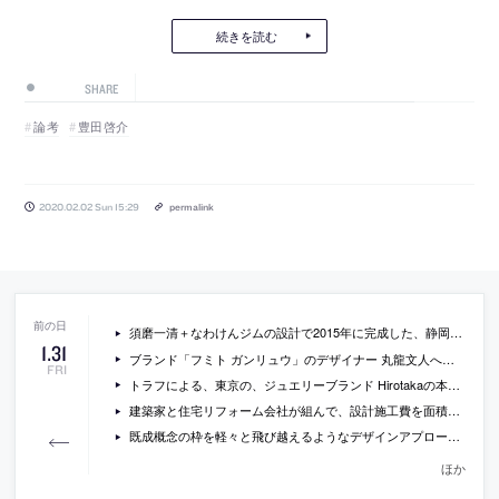
続きを読む
SHARE
論考
豊田啓介
2020.02.02 Sun 15:29
permalink
須磨一清＋なわけんジムの設計で2015年に完成した、静岡・伊豆高原の店舗と住居「jikka」の施主に、お店の側面と設計背景について聞いているインタビュー記事
1
.
31
ブランド「フミト ガンリュウ」のデザイナー 丸龍文人へのWWDによるインタビュー
FRI
トラフによる、東京の、ジュエリーブランド Hirotakaの本店「Hirotaka 丸の内店」の写真
建築家と住宅リフォーム会社が組んで、設計施工費を面積に沿って定額で提供するマンションリノベサービス「MADE BY ARCHITECT」
既成概念の枠を軽々と飛び越えるようなデザインアプローチで海外でも注目される関祐介に、仕事やライフスタイルについて聞いているインタビュー「多拠点間の移動が発想の発露 複数の居場所が結ぶ縁」
ほか