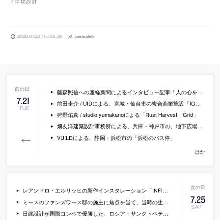
日建設計
2020.07.23 Thu 06:39
permalink
藤森照信への産経新聞によるインタビュー記事「人の心を打つ 類を見ない建築 建築史家・建築家 藤森照信さん」
7
.
21
前田圭介 / UIDによる、宮城・仙台市の複合商業施設「IGOONE ARAI」
TUE
狩野佑真 / studio yumakanoによる「Rust Harvest｜Grid」
畑友洋建築設計事務所による、兵庫・神戸市の、地下広場の改修「三宮プラッツ」の写真
VUILDによる、静岡・浜松市の「浜松のバス停」
ほか
レアンドロ・エルリッヒの新作インスタレーション「INFINITE STAIR CASE」が、金沢にオープンした現代美術館「KAMU」で公開中
7
.
25
ミースのファンズワース邸の施主に焦点を当て、当時の生活の様子を資料から再現したインスタレーションが企画「Edith Farnsworth Reconsidered」の一環として公開。VRでも閲覧可能
SAT
日建設計が国際コンペで優勝した、ロシア・サンクトペテルブルクの石油企業の為の複合施設のCG動画