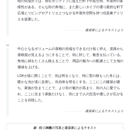
雨の街金沢では、雨をポジティブに捉えた軒下や庇空間、半屋外の多
様性がある。そんな街の角地に、また新しいタイプの通り庭的な軒下
広場とリビングやアトリエとつながる半屋外空間を持つ住居兼アトリ
エを提案した。
建築家によるテキストより
中心となるボリュームの屋根の先端をできるだけ低く抑え、道路から
屋根面が見えるようにすることで、街に対して、敬意を払っている。
角地に緑をたくさん植えることで、周辺の魅力への配慮として土地の
価値を上げる。
LDKが道に開くことで、街は明るくなり、特に雪の積もった冬には、
暖かな光が道に反射し、街自体を明るくする。ここにこの建築が建
ち、家族が住まうことで、より街の魅力が高まり、街の人に愛でら
れ、ここに住まう家族だけなく、街にまで人の交流や優しさが広がる
ことを目指した。
建築家によるテキストより
残り
の写真と建築家によるテキスト
26枚