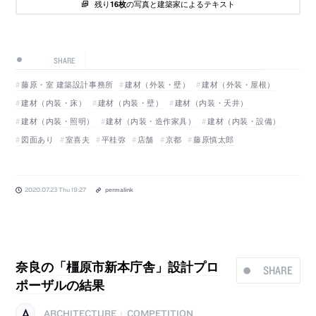
残り
の写真と建築家によるテキスト
16枚
SHARE
藤原・室 建築設計事務所
建材（外装・壁）
建材（外装・屋根）
建材（内装・床）
建材（内装・壁）
建材（内装・天井）
建材（内装・照明）
建材（内装・造作家具）
建材（内装・設備）
図面あり
室喜夫
平桂弥
店舗
京都
藤原慎太郎
2020.07.23 Thu 19:27
permalink
奈良の「橿原市新本庁舎」設計プロ
SHARE
ポーザルの結果
ARCHITECTURE
COMPETITION
|