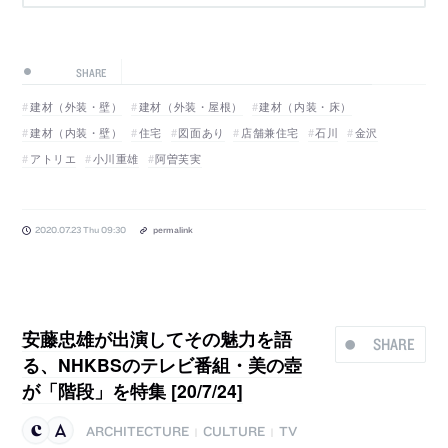
SHARE
建材（外装・壁）
建材（外装・屋根）
建材（内装・床）
建材（内装・壁）
住宅
図面あり
店舗兼住宅
石川
金沢
アトリエ
小川重雄
阿曽芙実
2020.07.23 Thu 09:30
permalink
安藤忠雄が出演してその魅力を語
SHARE
る、NHKBSのテレビ番組・美の壺
が「階段」を特集 [20/7/24]
ARCHITECTURE
CULTURE
TV
|
|