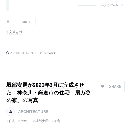
nhk.jp/p/tsubo
SHARE
安藤忠雄
2020.07.23 Thu 09:13
permalink
堀部安嗣が2020年3月に完成させ
SHARE
た、神奈川・鎌倉市の住宅「扇ガ谷
の家」の写真
ARCHITECTURE
住宅
神奈川
堀部安嗣
鎌倉