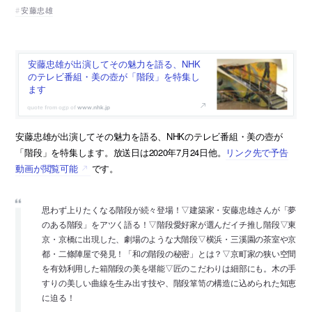
安藤忠雄
安藤忠雄が出演してその魅力を語る、NHK
のテレビ番組・美の壺が「階段」を特集し
ます
www.nhk.jp
安藤忠雄が出演してその魅力を語る、NHKのテレビ番組・美の壺が
「階段」を特集します。放送日は2020年7月24日他。
リンク先で予告
動画が閲覧可能
です。
思わず上りたくなる階段が続々登場！▽建築家・安藤忠雄さんが「夢
のある階段」をアツく語る！▽階段愛好家が選んだイチ推し階段▽東
京・京橋に出現した、劇場のような大階段▽横浜・三溪園の茶室や京
都・二條陣屋で発見！「和の階段の秘密」とは？▽京町家の狭い空間
を有効利用した箱階段の美を堪能▽匠のこだわりは細部にも。木の手
すりの美しい曲線を生み出す技や、階段箪笥の構造に込められた知恵
に迫る！