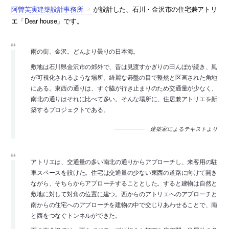
阿曽芙実建築設計事務所
が設計した、石川・金沢市の住宅兼アトリ
エ「Dear house」です。
雨の街、金沢。どんより曇りの日本海。
敷地は石川県金沢市の郊外で、昔は見渡すかぎりの田んぼが続き、風
が可視化されるような場所。綺麗な碁盤の目で整然と区画された角地
にある。東西の通りは、すぐ脇が行き止まりのため交通量が少なく、
南北の通りはそれに比べて多い。そんな場所に、住居兼アトリエを新
築するプロジェクトである。
建築家によるテキストより
アトリエは、交通量の多い南北の通りからアプローチし、来客用の駐
車スペースを設けた。住宅は交通量の少ない東西の道路に向けて開き
ながら、そちらからアプローチすることとした。すると建物は自然と
敷地に対して対角の位置に建つ。西からのアトリエへのアプローチと
南からの住宅へのアプローチを建物の中で交じりあわせることで、南
と西をつなぐトンネルができた。