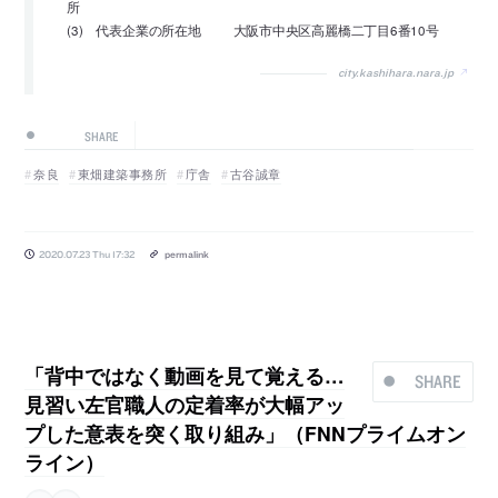
所
(3) 代表企業の所在地 大阪市中央区高麗橋二丁目6番10号
city.kashihara.nara.jp
SHARE
奈良
東畑建築事務所
庁舎
古谷誠章
2020.07.23 Thu 17:32
permalink
「背中ではなく動画を見て覚える…
SHARE
見習い左官職人の定着率が大幅アッ
プした意表を突く取り組み」（FNNプライムオン
ライン）