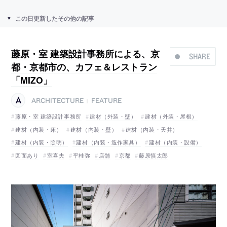
この日更新したその他の記事
藤原・室 建築設計事務所による、京
SHARE
都・京都市の、カフェ＆レストラン
「MIZO」
ARCHITECTURE
FEATURE
|
藤原・室 建築設計事務所
建材（外装・壁）
建材（外装・屋根）
建材（内装・床）
建材（内装・壁）
建材（内装・天井）
建材（内装・照明）
建材（内装・造作家具）
建材（内装・設備）
図面あり
室喜夫
平桂弥
店舗
京都
藤原慎太郎