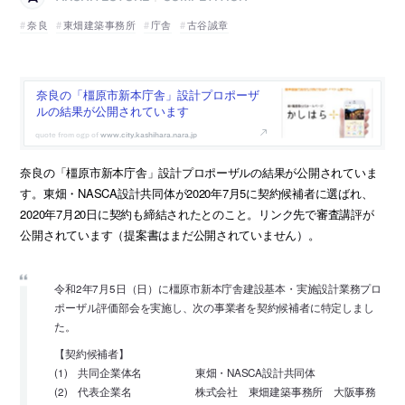
奈良
東畑建築事務所
庁舎
古谷誠章
奈良の「橿原市新本庁舎」設計プロポーザ
ルの結果が公開されています
www.city.kashihara.nara.jp
奈良の「橿原市新本庁舎」設計プロポーザルの結果が公開されていま
す。東畑・NASCA設計共同体が2020年7月5に契約候補者に選ばれ、
2020年7月20日に契約も締結されたとのこと。リンク先で審査講評が
公開されています（提案書はまだ公開されていません）。
令和2年7月5日（日）に橿原市新本庁舎建設基本・実施設計業務プロ
ポーザル評価部会を実施し、次の事業者を契約候補者に特定しまし
た。
【契約候補者】
(1) 共同企業体名 東畑・NASCA設計共同体
(2) 代表企業名 株式会社 東畑建築事務所 大阪事務