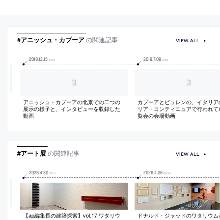
#アニッシュ・カプーア
の関連記事
VIEW ALL
2019
.
12
.
15
2018
.
7
.
08
SUN
SUN
アニッシュ・カプーアの北京での二つの
カプーアとビュレンの、イタリア
展示の様子と、インタビューを収録した
リア・コンティニュアで行われて
動画
覧会の会場動画
#アート展
の関連記事
VIEW ALL
2026
.
4
.
30
2026
.
4
.
06
THU
MON
【ap編集長の建築探索】vol.17 ワタリウ
ドナルド・ジャッドのワタリウム