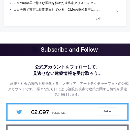
チリの建築界で様々な要職を務めた建築家クリスティアン・ボサが、1997年に自身と家族の為に完成させた、チリの海岸沿いの週末住宅「Los Vilos House」の現在の様子を捉えた写真と図面
コロナ禍で東京に長期滞在している、OMAの重松象平に、都市の変化に関する考察などを聞いているインタビュー
ほか
Subscribe and Follow
公式アカウントをフォローして、
見逃せない建築情報を受け取ろう。
「建築と社会の関係を視覚化する」メディア、アーキテクチャーフォトの公式
アカウントです。
様々な切り口による複眼的視点で建築に関する情報を最速
でお届けします。
62,097
Follow