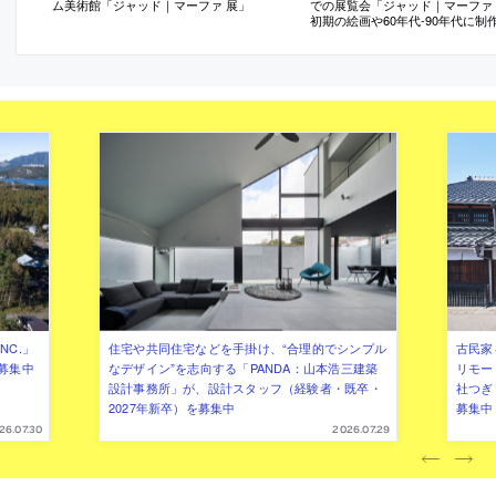
ム美術館「ジャッド｜マーファ 展」
での展覧会「ジャッド｜マーファ
初期の絵画や60年代-90年代に制
立体作品から、建築のドローイン
面・写真なども展示。会場構成は w
掛ける
NC.」
住宅や共同住宅などを手掛け、“合理的でシンプル
古民家
募集中
なデザイン”を志向する「PANDA：山本浩三建築
リモー
設計事務所」が、設計スタッフ（経験者・既卒・
社つぎ
2027年新卒）を募集中
募集中
26.07.30
2026.07.29