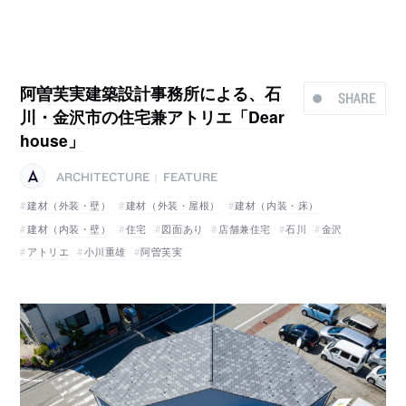
阿曽芙実建築設計事務所による、石
SHARE
川・金沢市の住宅兼アトリエ「Dear
house」
ARCHITECTURE
FEATURE
|
建材（外装・壁）
建材（外装・屋根）
建材（内装・床）
建材（内装・壁）
住宅
図面あり
店舗兼住宅
石川
金沢
アトリエ
小川重雄
阿曽芙実