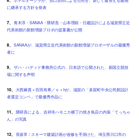
6、
ホテルオークラが、谷口吉郎による空間を、新しく建替える建物
に継承する方針を発表
7、
青木淳・SANAA・隈研吾・山本理顕・日建設計による滋賀県立近
代美術館の新館増築プロポの提案書が公開
8、
SANAAが、滋賀県立近代美術館の新館増築プロポーザルの最優秀
者に
9、
ザハ・ハディド事務所公式の、日本語で公開された、新国立競技
場に関する声明
10、
大西麻貴＋百田有希／ｏ＋hが、滋賀の「多賀町中央公民館設計
者選定コンペ」で最優秀作品に
11、
隈研吾による、吉祥寺ハモニカ横丁の焼き鳥店の内装「てっちゃ
ん」の写真
12、
長坂常 / スキーマ建築計画が改修を手掛けた、埼玉県川口市の