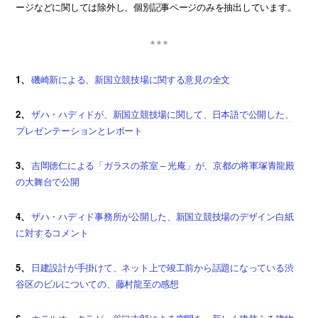
ージなどに関しては除外し、個別記事ページのみを抽出しています。
1、
磯崎新による、新国立競技場に関する意見の全文
2、
ザハ・ハディドが、新国立競技場に関して、日本語で公開した、
プレゼンテーションとレポート
3、
吉岡徳仁による「ガラスの茶室 – 光庵」が、京都の将軍塚青龍殿
の大舞台で公開
4、
ザハ・ハディド事務所が公開した、新国立競技場のデザイン白紙
に対するコメント
5、
日建設計が手掛けて、ネット上で竣工前から話題になっている渋
谷区のビルについての、藤村龍至の感想