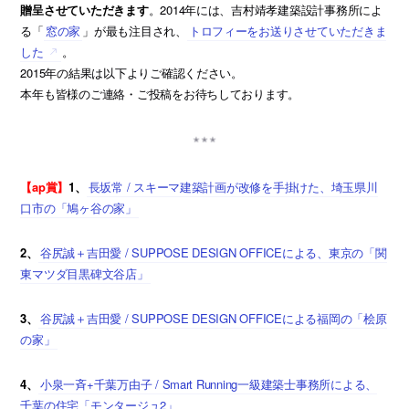
贈呈させていただきます
。2014年には、吉村靖孝建築設計事務所によ
る「
窓の家
」が最も注目され、
トロフィーをお送りさせていただきま
した
。
2015年の結果は以下よりご確認ください。
本年も皆様のご連絡・ご投稿をお待ちしております。
【ap賞】
1、
長坂常 / スキーマ建築計画が改修を手掛けた、埼玉県川
口市の「鳩ヶ谷の家」
2、
谷尻誠＋吉田愛 / SUPPOSE DESIGN OFFICEによる、東京の「関
東マツダ目黒碑文谷店」
3、
谷尻誠＋吉田愛 / SUPPOSE DESIGN OFFICEによる福岡の「桧原
の家」
4、
小泉一斉+千葉万由子 / Smart Running一級建築士事務所による、
千葉の住宅「モンタージュ2」