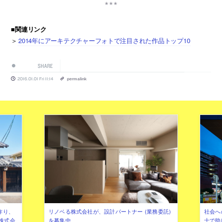
■関連リンク
＞
2014年にアーキテクチャーフォトで注目された作品トップ10
SHARE
2016.01.01 Fri 11:14
permalink
作り、
リノベる株式会社が、設計パートナー (業務委託)
社会へ
株式会
を募集中
士で助