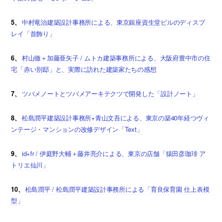
5、
中村竜治建築設計事務所による、東京銀座資生堂ビルのディスプ
レイ「首飾り」
6、
村山徹＋加藤亜矢子 / ムトカ建築事務所による、大阪府豊中市の住
宅「赤い別邸」と、実際に訪れた建築家たちの感想
7、
ツバメノートとツバメアーキテクツで開発した「設計ノート」
8、
松島潤平建築設計事務所+青山文吾による、東京の築40年経つヴィ
ンテージ・マンションの改修デザイン「Text」
9、
id+fr / 伊庭野大輔＋藤井亮介による、東京の店舗「猿田彦珈琲 ア
トリエ仙川」
10、
松島潤平 / 松島潤平建築設計事務所による「育良保育園 仕上表模
型」