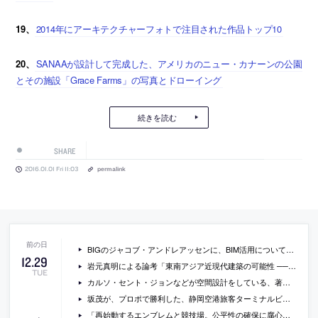
19、
2014年にアーキテクチャーフォトで注目された作品トップ10
20、
SANAAが設計して完成した、アメリカのニュー・カナーンの公園
とその施設「Grace Farms」の写真とドローイング
続きを読む
SHARE
2016.01.01 Fri 11:03
permalink
BIGのジャコブ・アンドレアッセンに、BIM活用について聞いているインタビュー「持続可能性へのアプローチが鍵」
12
.
29
岩元真明による論考「東南アジア近現代建築の可能性 ──ジェネリック・シティを超えよ」
TUE
カルソ・セント・ジョンなどが空間設計をしている、著名ギャラリー・ガゴシアンの創設者 ラリー・ガゴシアンについての記事「ラリー・ガゴシアンの栄光と闇」
坂茂が、プロポで勝利した、静岡空港旅客ターミナルビルのデザインの特徴だった「ツイスト木造アーチ」が実現不可に
「再始動するエンブレムと競技場。公平性の確保に腐心」（NIKKEI DESIGN）