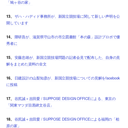
「鳩ヶ谷の家」
13、
ザハ・ハディド事務所が、新国立競技場に関して新しい声明を公
開しています
14、
隈研吾が、滋賀県守山市の市立図書館「本の森」設計プロポで優
秀者に
15、
安藤忠雄が、新国立競技場問題の記者会見で配布した、自身の見
解をまとめた資料の全文
16、
日建設計の山梨知彦が、新国立競技場についての見解をfacebook
に投稿
17、
谷尻誠＋吉田愛 / SUPPOSE DESIGN OFFICEによる、東京の
「関東マツダ目黒碑文谷店」
18、
谷尻誠＋吉田愛 / SUPPOSE DESIGN OFFICEによる福岡の「桧
原の家」