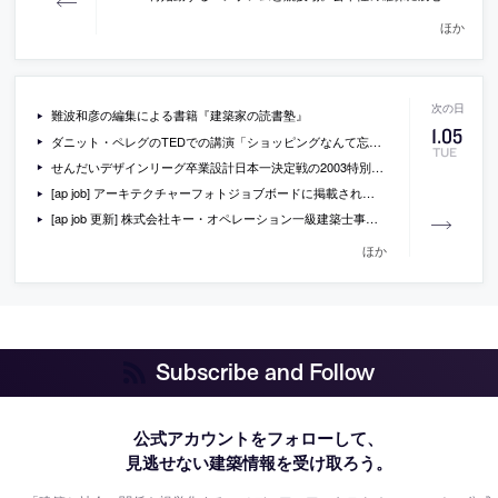
ほか
難波和彦の編集による書籍『建築家の読書塾』
1
.
05
ダニット・ペレグのTEDでの講演「ショッピングなんて忘れましょう—新しい服をダウンロードする時代がすぐにやってきます」の動画
TUE
せんだいデザインリーグ卒業設計日本一決定戦の2003特別賞を受賞したフリーランチの納見健悟のインタビュー動画
[ap job] アーキテクチャーフォトジョブボードに掲載されている求人情報一覧(2016/1/4)
[ap job 更新] 株式会社キー・オペレーション一級建築士事務所が、設計スタッフ・設計アシスタント・オープンデスクを募集中
ほか
Subscribe and Follow
公式アカウントをフォローして、
見逃せない建築情報を受け取ろう。