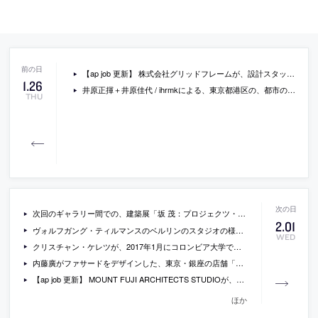
【ap job 更新】 株式会社グリッドフレームが、設計スタッフを募集中
1
.
26
井原正揮＋井原佳代 / ihrmkによる、東京都港区の、都市の中の複数の空間それぞれに生活の為の機能を与え、それらを繋ぐ道路を外廊下とみなし、都市で暮らす新しい形を提案した「はなれのはなれ」
THU
次回のギャラリー間での、建築展「坂 茂：プロジェクツ・イン・プログレス」の概要
2
.
01
ヴォルフガング・ティルマンスのベルリンのスタジオの様子とインタビューを収録した動画
WED
クリスチャン・ケレツが、2017年1月にコロンビア大学で行った講演の動画
内藤廣がファサードをデザインした、東京・銀座の店舗「ミキモト銀座4丁目本店」が6月にオープン
【ap job 更新】 MOUNT FUJI ARCHITECTS STUDIOが、建築設計スタッフ・シニアスタッフ 及び 秘書・広報を募集中
ほか