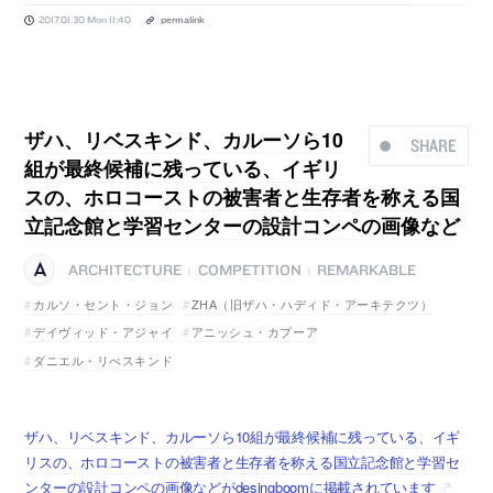
2017.01.30 Mon 11:40
permalink
ザハ、リベスキンド、カルーソら10
SHARE
組が最終候補に残っている、イギリ
スの、ホロコーストの被害者と生存者を称える国
立記念館と学習センターの設計コンペの画像など
ARCHITECTURE
COMPETITION
REMARKABLE
|
|
カルソ・セント・ジョン
ZHA（旧ザハ・ハディド・アーキテクツ）
デイヴィッド・アジャイ
アニッシュ・カプーア
ダニエル・リべスキンド
ザハ、リベスキンド、カルーソら10組が最終候補に残っている、イギ
リスの、ホロコーストの被害者と生存者を称える国立記念館と学習セ
ンターの設計コンペの画像などがdesingboomに掲載されています