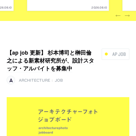
26.08.10
2026.08.10
【ap job 更新】 杉本博司と榊田倫
AP JOB
之による新素材研究所が、設計スタ
ッフ・アルバイトを募集中
ARCHITECTURE
JOB
|