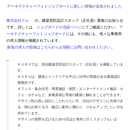
アーキテクチャーフォトジョブボードに新しい情報が追加されました
株式会社クル
の、建築意匠設計スタッフ（正社員）募集のお知らせ
です。詳しくは、
ジョブボードの当該ページ
にてご確認ください。
ア
ーキテクチャーフォトジョブボード
には、その他にも、色々な事務所
の求人情報が掲載されています。
新規の求人の投稿はこちらからお気軽にお問い合わせください
。
ＫＵＲＵでは、現在建築意匠設計スタッフ（正社員）を募集していま
す。
ＫＵＲＵは、建築とインテリアを中心に32年の実績がある建築設計
事務所です。
オフィス・集合住宅・商業施設・病院・エンターテイメント施設・カ
フェ・ホテルなど、多種多様な用途の建築に触れることができます。
デザイン性の高い設計にこだわりたい方、当社のデザインに共鳴でき
る・関心が持てる方、幅広い案件に携わり、スキルアップしたい方を
求めています。
デザインの視野を広げるため10日ほど海外に行くスタッフもいま
す。