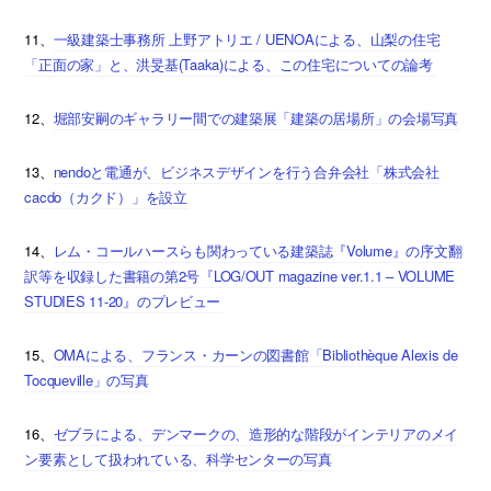
11、
一級建築士事務所 上野アトリエ / UENOAによる、山梨の住宅
「正面の家」と、洪旻基(Taaka)による、この住宅についての論考
12、
堀部安嗣のギャラリー間での建築展「建築の居場所」の会場写真
13、
nendoと電通が、ビジネスデザインを行う合弁会社「株式会社
cacdo（カクド）」を設立
14、
レム・コールハースらも関わっている建築誌『Volume』の序文翻
訳等を収録した書籍の第2号『LOG/OUT magazine ver.1.1 – VOLUME
STUDIES 11-20』のプレビュー
15、
OMAによる、フランス・カーンの図書館「Bibliothèque Alexis de
Tocqueville」の写真
16、
ゼブラによる、デンマークの、造形的な階段がインテリアのメイ
ン要素として扱われている、科学センターの写真