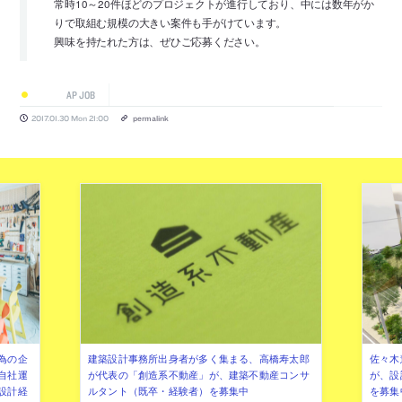
常時10～20件ほどのプロジェクトが進行しており、中には数年がか
りで取組む規模の大きい案件も手がけています。
興味を持たれた方は、ぜひご応募ください。
AP JOB
2017.01.30 Mon 21:00
permalink
為の企
建築設計事務所出身者が多く集まる、高橋寿太郎
佐々木慧
自社運
が代表の「創造系不動産」が、建築不動産コンサ
が、設
設計経
ルタント（既卒・経験者）を募集中
を募集