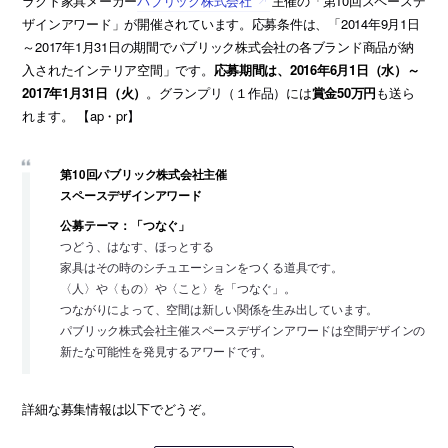
ラクト家具メーカー
パブリック株式会社
主催の「第10回スペースデ
ザインアワード」が開催されています。応募条件は、「2014年9月1日
～2017年1月31日の期間でパブリック株式会社の各ブランド商品が納
入されたインテリア空間」です。
応募期間は、2016年6月1日（水）～
2017年1月31日（火）
。グランプリ（１作品）には
賞金50万円
も送ら
れます。 【ap・pr】
第10回パブリック株式会社主催
スペースデザインアワード
公募テーマ：「つなぐ」
つどう、はなす、ほっとする
家具はその時のシチュエーションをつくる道具です。
〈人〉や〈もの〉や〈こと〉を「つなぐ」。
つながりによって、空間は新しい関係を生み出しています。
パブリック株式会社主催スペースデザインアワードは空間デザインの
新たな可能性を発見するアワードです。
詳細な募集情報は以下でどうぞ。