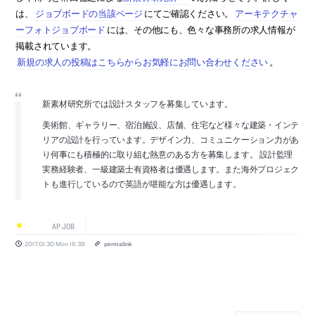
は、
ジョブボードの当該ページ
にてご確認ください。
アーキテクチャ
ーフォトジョブボード
には、その他にも、色々な事務所の求人情報が
掲載されています。
新規の求人の投稿はこちらからお気軽にお問い合わせください
。
新素材研究所では設計スタッフを募集しています。
美術館、ギャラリー、宿泊施設、店舗、住宅など様々な建築・インテ
リアの設計を行っています。デザイン力、コミュニケーション力があ
り何事にも積極的に取り組む熱意のある方を募集します。 設計監理
実務経験者、一級建築士有資格者は優遇します。また海外プロジェク
トも進行しているので英語が堪能な方は優遇します。
AP JOB
2017.01.30 Mon 16:38
permalink