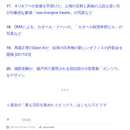
17、
ネリ&フーが改修を手掛けた、上海の石材と真鍮の上品な使い方
が印象的な劇場「new shanghai theatre」の写真など
18、
OMAによる、カタール・ドーハの、「カタール財団本部ビル」の
写真など
19、
馬場正尊のOpen Aが、自身の日本橋の新しいオフィスの内覧会を
開催 [2017/2/2]
20、
堀部安嗣が、瀬戸内で運用される宿泊型の小型客船「ガンツウ」
をデザイン
＞
過去の「最も注目を集めたトピックス」はこちらでどうぞ
SHARE
2017.01.30 Mon 10:03
permalink