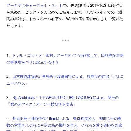
アーキテクチャーフォト・ネット
で、先週(期間：2017/1/23-1/29)注目
を集めたトピックスをまとめてご紹介します。リアルタイムでの一週
間の集計は、トップページ右下の「Weekly Top Topics」よりご覧いた
だけます。
1、
ドレル・ゴットメ・田根 / アーキテクツが解散して、田根剛が自身
の事務所をパリに設立するそう
2、
山本真也建築設計事務所＋渡邊敏行による、岐阜市の住宅「バルコ
ニーハウス」
3、
Niji Architects + T/H ARCHITECTURE FACTORYによる、埼玉の
「窓のオフィス / オージー技研埼玉支店」
4、
井原正揮＋井原佳代 / ihrmkによる、東京都港区の、都市の中の複
数の空間それぞれに生活の為の機能を与え、それらを繋ぐ道路を外廊