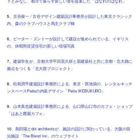
下とみなし、都市で暮らす新しい形を提案した「はなれのはなれ」
5、
古谷俊一 / 古谷デザイン建築設計事務所が設計した東京クラシック
内、森のクラブハウスと馬主クラブ棟
6、
ピーター・ズントーが設計して建設が進められている、イギリス
の、休暇用賃貸住宅の新しい現場写真
7、
建築学生が、京都大学平田晃久研と新建築社と共に京都・北大路に
拠点をつくる「北大路プロジェクト」
8、
松島潤平建築設計事務所による、東京・西池袋の、レンタルキッチ
ンスペースPatiaの内装デザイン「Patia IKEBUKURO」
9、
山本真也建築設計事務所による、山口県山口市のカフェ・ショップ
「はあと農園カフェ」
10、
島田陽とdot architectsが、施設の設計に関わっている、大阪の宿
泊施設「The Blend Inn」のウェブサイト