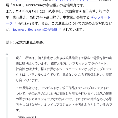
展「MARU。architectureの宇宙展」の会場写真です。
また、2017年2月12日には、畝森泰行、大西麻貴＋百田有希、能作淳
平、萬代基介、高野洋平＋森田祥子、中村航が参加する
ギャラリート
ーク
も行われます。また、この展覧会についての別の会場写真など
が、
japan-architects.comにも掲載
されています。
以下は公式の展覧会概要。
現在、私達は、個人住宅から大規模公共施設まで幅広い背景を持つ建
築に取り組んでいます。 都市と地方、パブリックとプライベート、
社会性と経済性、様々に異なるシチュエーションから始まるプロジェ
クトは、パラレルなようでいて、見えないところで関係しあい、影響
し合っています。
この展覧会では、アンビルドから竣工作品まで17のプロジェクトに
ついて、その思考のはじまりに着眼した展示を行います。現代の建築
の置かれるカオスティックな状況の中で、それぞれの建築をめぐる思
考をつなげながら、１つずつプロジェクトを考えようとしているので
す。
【展覧会概要】