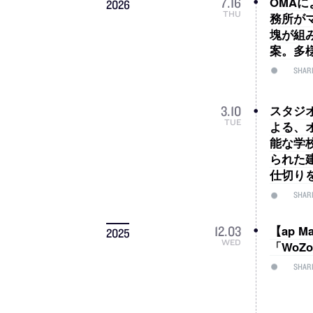
OMA
7
.
16
2026
THU
務所が
塊が組
案。多
SHAR
スタジ
3
.
10
TUE
よる、
能な学
られた
仕切り
SHAR
【ap 
12
.
03
2025
WED
「WoZo
SHAR