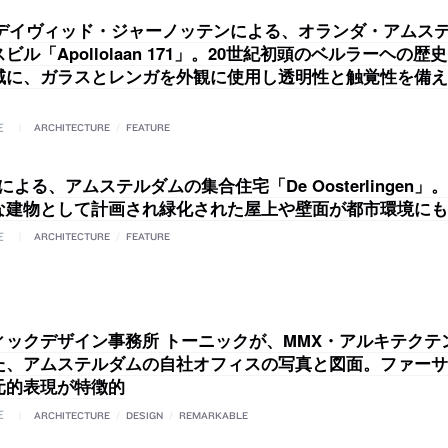
 / デイヴィッド・ジャーノッテンによる、オランダ・アムス
ビル「Apollolaan 171」。20世紀初頭のベルラーヘの
域に、ガラスとレンガを外観に使用し透明性と触覚性を備え
E
ARCHITECTURE
/
FEATURE
Vによる、アムステルダムの集合住宅「De Oosterlingen」
な建物として計画され緑化された屋上や壁面が都市環境にも
E
ARCHITECTURE
/
FEATURE
ィックデザイン事務所 トーニックが、MMX・アルキテクテ
た、アムステルダムの自社オフィスの写真と図面。ファーサ
元的表現が特徴的
E
ARCHITECTURE
/
DESIGN
/
REMARKABLE