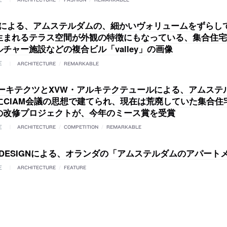
DVによる、アムステルダムの、細かいヴォリュームをずらし
生まれるテラス空間が外観の特徴にもなっている、集合住宅
チャー施設などの複合ビル「valley」の画像
E
ARCHITECTURE
/
REMARKABLE
アーキテクツとXVW・アルキテクテュールによる、アムステ
代にCIAM会議の思想で建てられ、現在は荒廃していた集合住
の改修プロジェクトが、今年のミース賞を受賞
E
ARCHITECTURE
/
COMPETITION
/
REMARKABLE
 DESIGNによる、オランダの「アムステルダムのアパート
E
ARCHITECTURE
/
FEATURE