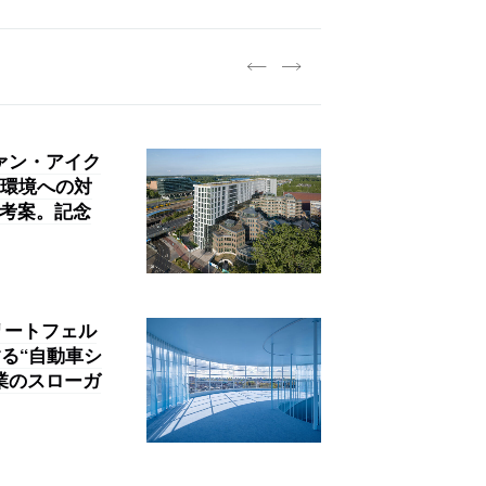
践する「株式会社つぎと」が、
.architects」が、設計
・事務職を募集中
A：山本浩三建築設計事務所」
ァン・アイク
環境への対
を考案。記念
リートフェル
る“自動車シ
業のスローガ