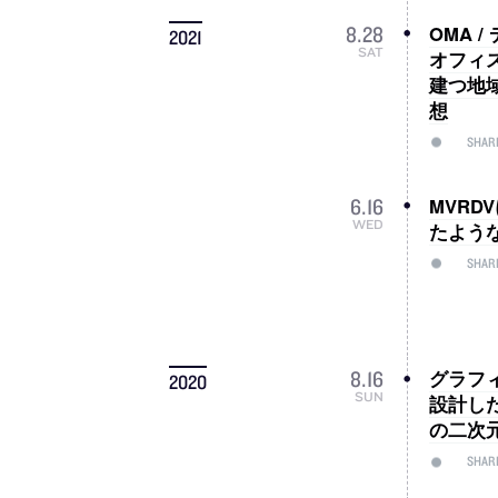
OMA
8
.
28
2021
SAT
オフィス
建つ地
想
SHAR
MVRD
6
.
16
WED
たよう
SHAR
グラフ
8
.
16
2020
SUN
設計し
の二次
SHAR