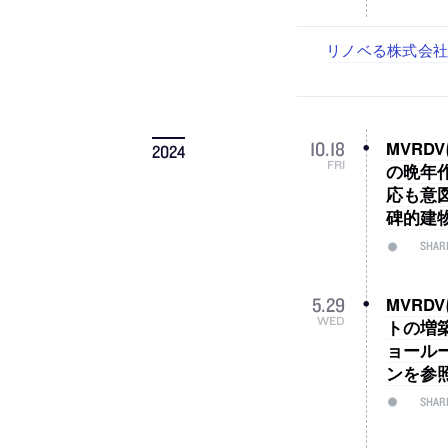
古民家を軸に全国
リノベる株式会社
社会への影響力のあ
代官山を拠点に活動
住宅や共同住宅な
設計スタッフ（
スタッフ（経験者
が、設計スタッフ
MVR
10
.
18
2024
FRI
の晩年
応も意
碑的建
SHAR
MVR
5
.
29
WED
トの増
ョール
ンを参
SHAR