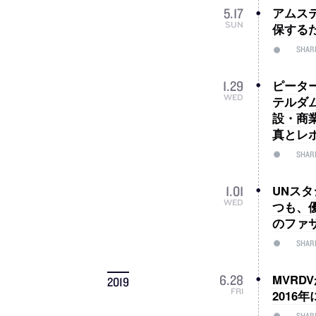
アムス
5
.
17
SUN
保する
SHAR
ピータ
1
.
29
WED
テルダ
設・商業
真とレ
SHAR
UNス
1
.
01
WED
つも、
のファサ
SHAR
MVR
6
.
28
2019
FRI
201
SHAR