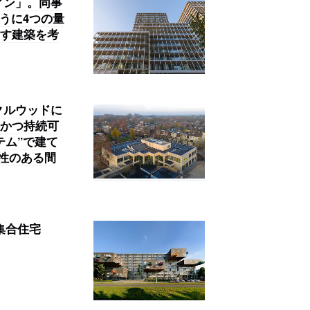
ィン」。同事
うに4つの量
す建築を考
クルウッドに
かつ持続可
テム”で建て
性のある間
の集合住宅