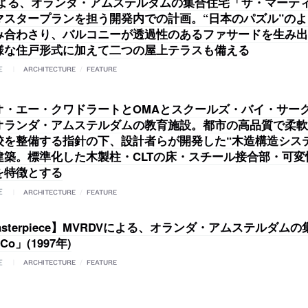
による、オランダ・アムステルダムの集合住宅「ザ・マーテ
マスタープランを担う開発内での計画。“日本のパズル”のよ
み合わさり、バルコニーが透過性のあるファサードを生み出
様な住戸形式に加えて二つの屋上テラスも備える
E
ARCHITECTURE
/
FEATURE
オ・エー・クワドラートとOMAとスクールズ・バイ・サー
オランダ・アムステルダムの教育施設。都市の高品質で柔軟
校を整備する指針の下、設計者らが開発した“木造構造シス
建築。標準化した木製柱・CLTの床・スチール接合部・可変
を特徴とする
E
ARCHITECTURE
/
FEATURE
Masterpiece】MVRDVによる、オランダ・アムステルダム
Co」(1997年)
E
ARCHITECTURE
/
FEATURE