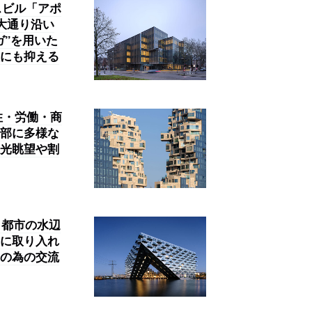
スビル「アポ
大通り沿い
ガ”を用いた
にも抑える
住・労働・商
部に多様な
光眺望や割
。都市の水辺
に取り入れ
の為の交流