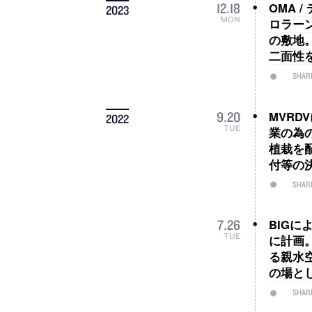
OMA
12
.
18
2023
MON
ロラー
の敷地
二面性
SHAR
MVRD
9
.
20
2022
TUE
業の為
植栽を
付等の
SHAR
BIGに
7
.
26
TUE
に計画
る親水
の場と
SHAR