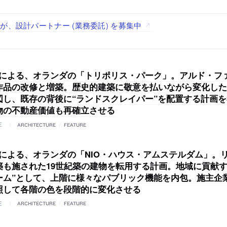
で“価値循環の仕組み”を作り、リモートワーク主体の働き方を実
が、設計パートナー (業務委託) を募集中
る建築を手掛け、スタッフ同士で助け合う環境づくりも行う「E.A.S.T
する「梅澤竜也 / ALA INC.」が、設計スタッフ・アルバイト
どを手掛け、“合理的でシンプルなデザイン”を志向する「PAND
経験者・既卒）を募集中
・既卒・2027年新卒）を募集中
（経験者・既卒・2027年新卒）を募集中
DVによる、オランダの「トリポリス・パーク」。アルド・フ
作品の改修と増築。歴史的建築に敬意を払いながら変化した
図し、既存の背後に“ランドスクレイパー”を配置する計画
物の不動産価値も再確立させる
E
ARCHITECTURE
/
FEATURE
DVによる、オランダの「NIO・ハウス・アムステルダム」。
築も施された19世紀築の建物を転用する計画。地域に貢献す
ーム”として、上階に様々なパブリック機能を内包。施主企
照して各階の色を段階的に変化させる
E
ARCHITECTURE
/
FEATURE