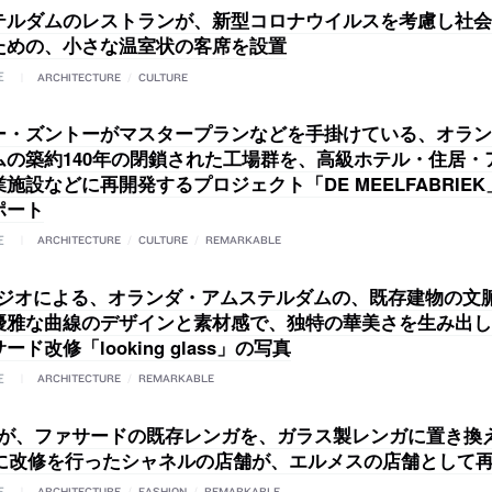
テルダムのレストランが、新型コロナウイルスを考慮し社会
ための、小さな温室状の客席を設置
E
ARCHITECTURE
/
CULTURE
ー・ズントーがマスタープランなどを手掛けている、オラン
ムの築約140年の閉鎖された工場群を、高級ホテル・住居・
施設などに再開発するプロジェクト「DE MEELFABRIE
ポート
E
ARCHITECTURE
/
CULTURE
/
REMARKABLE
タジオによる、オランダ・アムステルダムの、既存建物の文
優雅な曲線のデザインと素材感で、独特の華美さを生み出し
ード改修「looking glass」の写真
E
ARCHITECTURE
/
REMARKABLE
DVが、ファサードの既存レンガを、ガラス製レンガに置き換
6年に改修を行ったシャネルの店舗が、エルメスの店舗として
E
ARCHITECTURE
/
FASHION
/
REMARKABLE