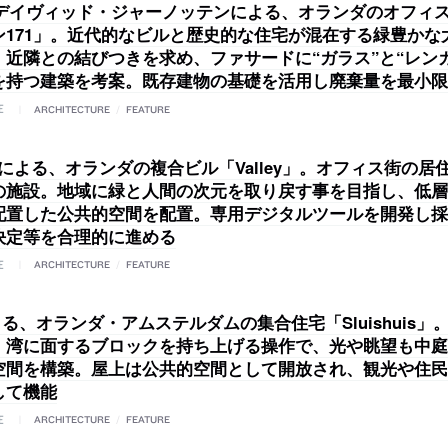
 / デイヴィッド・ジャーノッテンによる、オランダのオフィ
ン171」。近代的なビルと歴史的な住宅が混在する緑豊かな
。近隣との結びつきを求め、ファサードに“ガラス”と“レン
を持つ建築を考案。既存建物の基礎を活用し廃棄量を最小限
E
ARCHITECTURE
/
FEATURE
Vによる、オランダの複合ビル「Valley」。オフィス街の居
の施設。地域に緑と人間の次元を取り戻す事を目指し、低層
配置した公共的空間を配置。専用デジタルツールを開発し採
決定等を合理的に進める
E
ARCHITECTURE
/
FEATURE
よる、オランダ・アムステルダムの集合住宅「Sluishuis」
。湾に面するブロックを持ち上げる操作で、光や眺望も中庭
空間を構築。屋上は公共的空間として開放され、観光や住民
して機能
E
ARCHITECTURE
/
FEATURE