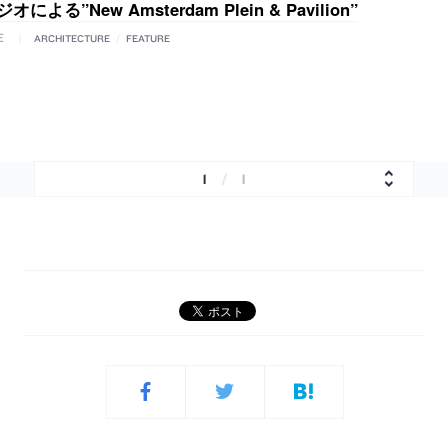
による”New Amsterdam Plein & Pavilion”
E
ARCHITECTURE
/
FEATURE
1
/
1