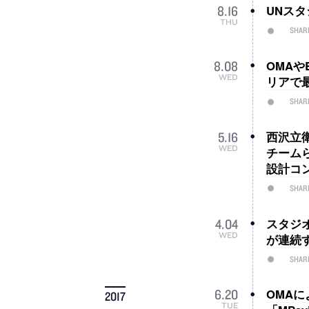
UNス
8
.
16
THU
SHAR
OMAや
8
.
08
WED
リアで
SHAR
西沢立
5
.
16
WED
チーム
設計コ
SHAR
スタジ
4
.
04
WED
が連続す
SHAR
OMA
6
.
20
2017
TUE