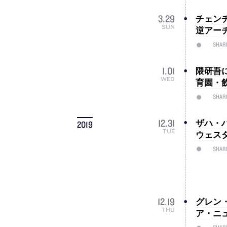
チェン
3
.
29
SUN
逆アーチ
SHAR
隈研吾
1
.
01
WED
育園・飲
SHAR
ザハ・
12
.
31
2019
TUE
ウェス
SHAR
グレン
12
.
19
THU
ア・ニュー