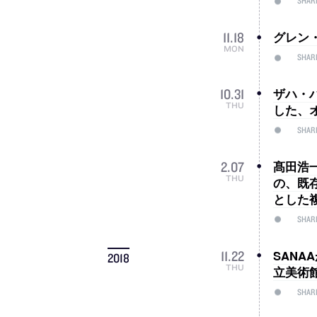
SHAR
グレン
11
.
18
MON
SHAR
ザハ・
10
.
31
THU
した、
SHAR
髙田浩一
2
.
07
THU
の、既
とした
SHAR
SAN
11
.
22
2018
THU
立美術
SHAR