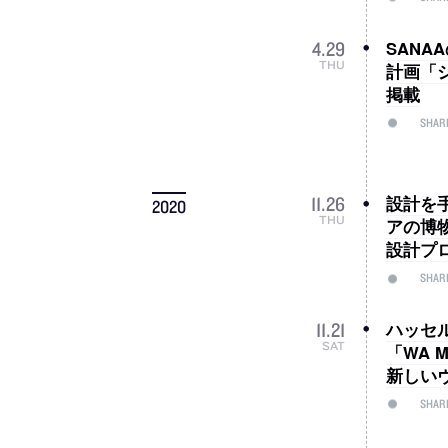
SANA
4
.
29
THU
計画「
掲載
SHAR
設計を
11
.
26
2020
THU
アの博物
設計プ
SHAR
ハッセ
11
.
21
SAT
「WA 
新しい
SHAR