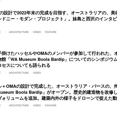
Aの設計で2022年末の完成を目指す、オーストラリアの、
シドニー・モダン・プロジェクト」。妹島と西沢のインタビ
E
ARCHITECTURE
/
VIDEO
/
FEATURE
手掛けたハッセルやOMAのメンバーが参加して行われた、
館「WA Museum Boola Bardip」についてのシンポジ
ロセスについても語られる
E
ARCHITECTURE
/
VIDEO
ル＋OMAの設計で完成した、オーストラリア・パースの、
Museum Boola Bardip」がオープン。歴史的建造物を改
ヴォリュームを追加。建築内外の様子をドローンで捉えた動
E
ARCHITECTURE
/
VIDEO
/
FEATURE