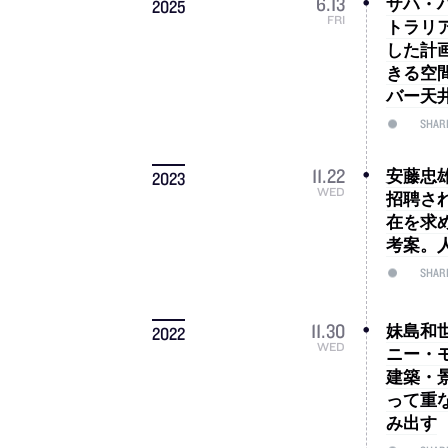
ザハ・
6
.
13
2025
FRI
トラリ
した計
きる空
バー天
SHAR
安藤忠雄
11
.
22
2023
WED
招聘さ
在を求
考案。
SHAR
妹島和世
11
.
30
2022
WED
ニー・
建築・
って重
み出す