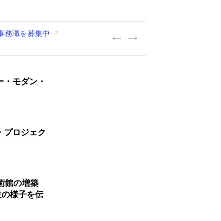
践する「株式会社つぎと」が、
.architects」が、設計
・事務職を募集中
A：山本浩三建築設計事務所」
ー・モダン・
・プロジェク
美術館の増築
設の様子を伝