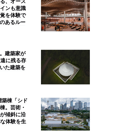
る、オース
インも意識
覚を体験で
窓のあるルー
」。建築家が
永遠に残る存
用いた建築を
増築棟「シド
棟。芸術・
が傾斜に沿
別な体験を生