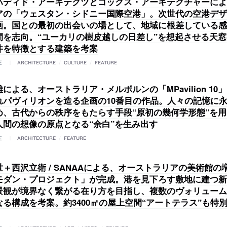
ハディド・アーキテクツとコックス・アーキテクチャーによ
アの「ウェスタン・シドニー国際空港」。次世代の空港デザ
画。国との最初の出会いの場として、地域に根差している感
間を志向。“ユーカリの樹皮越しの日差し”を想起させる天
井を特徴とする建築を考案
E
ARCHITECTURE
/
CULTURE
/
FEATURE
による、オーストラリア・メルボルンの「MPavilion 10
れパヴィリオンを造る企画の10番目の作品。人々の記憶に
め、古代からの秩序をもたらす手段“原初の幾何学形態”を
人間の想像の原点となる“余白”を生み出す
E
ARCHITECTURE
/
FEATURE
＋西沢立衛 / SANAAによる、オーストラリアの美術館の
モダン・プロジェクト」が完成。港を見下ろす敷地に建つ新
景観が境界なく繋がる在り方を目指し、複数のヴォリューム
なる構成を考案。約3400㎡の屋上空間“アートテラス”も特