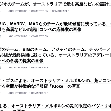
タジオのチームが、オーストラリアで最も高層なビルの設計
E
ARCHITECTURE
/
COMPETITION
/
REMARKABLE
BIG、MVRDV、MADらのチームが最終候補に残っている
最も高層なビルの設計コンペの応募案の画像
E
ARCHITECTURE
/
COMPETITION
衛のチーム、BIGのチーム、アジャイのチーム、チッパーフ
ら6組が最終候補に残っている、オーストラリアのアデレー
ンペの各者の提案の画像
E
ARCHITECTURE
/
REMARKABLE
オ・ゴスによる、オーストラリア・メルボルンの、荒いコン
る空間が特徴的な洋服店「Kloke」の写真
E
ARCHITECTURE
/
REMARKABLE
による、オーストラリア・メルボルンの期間限定のパヴィリ