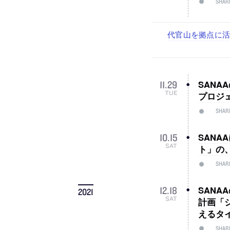
SHAR
古民家を軸に全国
リノベる株式会社
社会への影響力のあ
代官山を拠点に活動
住宅や共同住宅な
設計スタッフ（
スタッフ（経験者
が、設計スタッフ
SAN
11
.
29
TUE
プロジ
SHAR
SAN
10
.
15
SAT
ト」の、
SHAR
SANA
12
.
18
2021
SAT
計画「
えるタ
SHAR