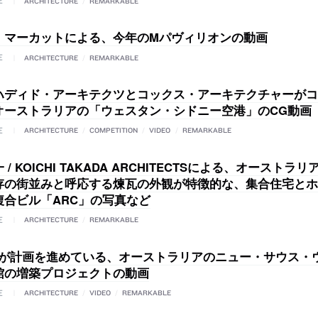
E
ARCHITECTURE
/
REMARKABLE
・マーカットによる、今年のMパヴィリオンの動画
E
ARCHITECTURE
/
REMARKABLE
ハディド・アーキテクツとコックス・アーキテクチャーがコ
オーストラリアの「ウェスタン・シドニー空港」のCG動画
E
ARCHITECTURE
/
COMPETITION
/
VIDEO
/
REMARKABLE
 / KOICHI TAKADA ARCHITECTSによる、オーストラ
存の街並みと呼応する煉瓦の外観が特徴的な、集合住宅とホ
複合ビル「ARC」の写真など
E
ARCHITECTURE
/
REMARKABLE
AAが計画を進めている、オーストラリアのニュー・サウス・
館の増築プロジェクトの動画
E
ARCHITECTURE
/
VIDEO
/
REMARKABLE