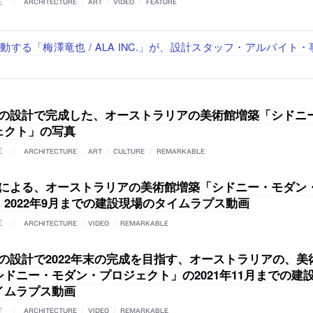
E
ARCHITECTURE
/
ART
/
VIDEO
/
FEATURE
で“価値循環の仕組み”を作り、リモートワーク主体の働き方を実
が、設計パートナー (業務委託) を募集中
る建築を手掛け、スタッフ同士で助け合う環境づくりも行う「E.A.S.T
する「梅澤竜也 / ALA INC.」が、設計スタッフ・アルバイト
どを手掛け、“合理的でシンプルなデザイン”を志向する「PAND
経験者・既卒）を募集中
・既卒・2027年新卒）を募集中
（経験者・既卒・2027年新卒）を募集中
AAの設計で完成した、オーストラリアの美術館増築「シドニ
ェクト」の写真
E
ARCHITECTURE
/
ART
/
CULTURE
/
REMARKABLE
AAによる、オーストラリアの美術館増築「シドニー・モダン
2022年9月までの建設現場のタイムラプス動画
E
ARCHITECTURE
/
VIDEO
/
REMARKABLE
Aの設計で2022年末の完成を目指す、オーストラリアの、
シドニー・モダン・プロジェクト」の2021年11月までの建
イムラプス動画
E
ARCHITECTURE
/
VIDEO
/
REMARKABLE