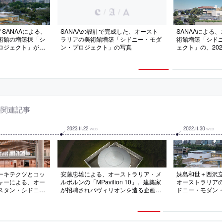
/
/
 SANAAによる、
SANAAの設計で完成した、オースト
SANAAによる
術館の増築棟「シ
ラリアの美術館増築「シドニー・モダ
術館増築「シド
ロジェクト」が完
ン・プロジェクト」の写真
ェクト」の、20
地に建つ新棟。芸
場のタイムラプ
界なく繋がる在り
ヴォリュームが傾
成を考案。約
アートテラス”も特
の関連記事
2023
.
11
.
22
2022
.
11
.
30
WED
WED
ーキテクツとコッ
安藤忠雄による、オーストラリア・メ
妹島和世＋西沢立衛
ャーによる、オー
ルボルンの「MPavilion 10」。建築家
オーストラリア
スタン・シドニー
が招聘されパヴィリオンを造る企画の
ドニー・モダン
の空港デザインも
10番目の作品。人々の記憶に永遠に残
成。港を見下ろ
の最初の出会いの
る存在を求め、古代からの秩序をもた
術・建築・景観
差している感覚を
らす手段“原初の幾何学形態”を用いた
方を目指し、複
向。“ユーカリの
建築を考案。人間の想像の原点とな
斜に沿って重な