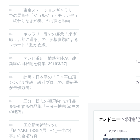
東京ステーションギャラリー
での展覧会「ジョルジョ・モランディ
─ 終わりなき変奏」の写真と動画
ギャラリー間での展示「岸 和
郎：京都に還る」の、赤坂喜顕による
レポート「動かぬ線」
テレビ番組・情熱大陸が、建
築家の田根剛を特集 [2016/3/27]
静岡・日本平の「日本平山頂
シンボル施設」設計プロポで、隈研吾
が最優秀者に
三分一博志の瀬戸内での作品
を紹介する作品集『三分一博志 瀬戸内
の建築』
の関連
#シドニー
国立新美術館での、
「MIYAKE ISSEY展: 三宅一生の仕
2022
.
11
.
30
WED
事」の会場写真