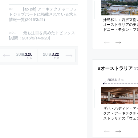
[ap job] アーキテクチャーフォ
トジョブボードに掲載されている求人
情報一覧(2016/3/21)
妹島和世＋西沢立衛 /
オーストラリアの美
ドニー・モダン・プ
最も注目を集めたトピックス
成。港を見下ろす敷
[期間：2016/3/14-3/20]
術・建築・景観が境
方を目指し、複数の
斜に沿って重なる構
3400㎡の屋上空間“
2016
.
3
.
20
2016
.
3
.
22
別な体験を生み出す
SUN
TUE
#オーストラリア
2025
.
6
.
13
FRI
ザハ・ハディド・ア
クス・アーキテクチ
ストラリアの「ウェ
国際空港」。次世代
意識した計画。国と
場として、地域に根
体験できる空間を志