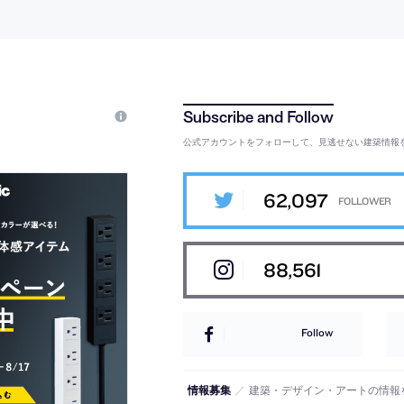
を想起させる天窓
る“余白”を生み出す
3400㎡の屋上空
を特徴とする建築
別な体験を生み
公式アカウントをフォローして、見逃せない建築情報
62,097
88,561
Follow
情報募集
／
建築・デザイン・アートの情報