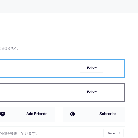
間“アートテラス”も特
出す
を受け取ろう。
Follow
Follow
Add Friends
Subscribe
を随時募集しています。
More