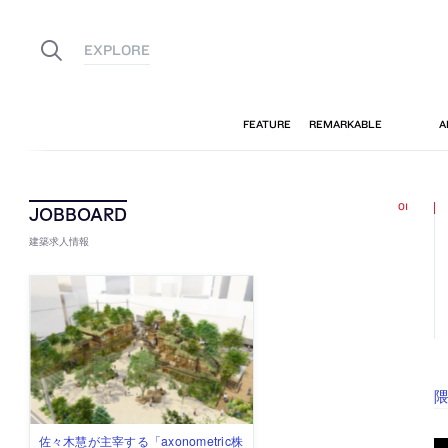
建築求人情報
佐々木慧が主宰する「axonometric株
古民家を軸に全国で“価値循環の仕組
リノベる株式会社が、設計パートナ
社会への影響力のある建築を手掛
代官山を拠点に活動する「梅澤竜也 /