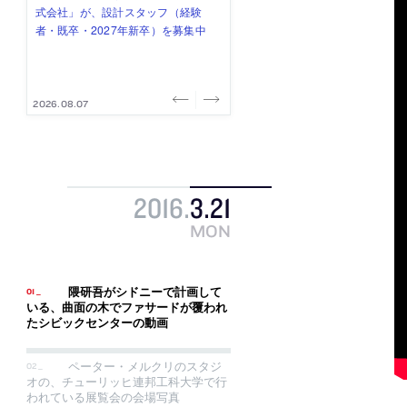
式会社」が、設計スタッフ（経験
み”を作り、リモートワーク主体の働
ー (業務委託) を募集中
け、スタッフ同士で助け合う環境づ
ALA INC.」が、設計スタッフ・アル
者・既卒・2027年新卒）を募集中
き方を実践する「株式会社つぎと」
くりも行う「E.A.S.T.architects」
バイト・事務職を募集中
が、設計スタッフ（経験者・既卒）
が、設計スタッフ（経験者・既卒・
を募集中
2027年新卒）を募集中
2026.08.07
2026.08.03
2026.08.03
2026.07.31
2026.07.30
2016
.
3
.
21
MON
隈研吾がシドニーで計画して
いる、曲面の木でファサードが覆われ
たシビックセンターの動画
ペーター・メルクリのスタジ
オの、チューリッヒ連邦工科大学で行
われている展覧会の会場写真