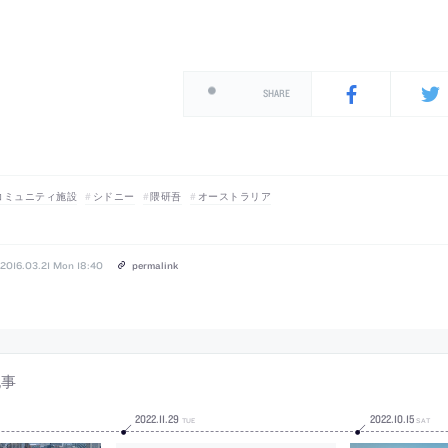
SHARE
コミュニティ施設
シドニー
隈研吾
オーストラリア
2016.03.21 Mon 18:40
permalink
記事
2022
.
11
.
29
2022
.
10
.
15
TUE
SAT