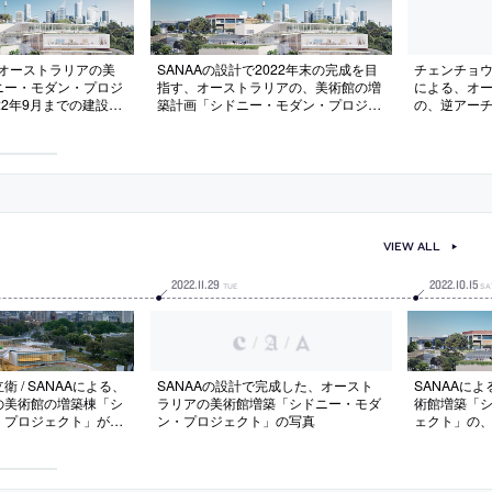
、オーストラリアの美
SANAAの設計で2022年末の完成を目
チェンチョ
ニー・モダン・プロジ
指す、オーストラリアの、美術館の増
による、オ
22年9月までの建設現
築計画「シドニー・モダン・プロジェ
の、逆アー
ス動画
クト」。妹島と西沢のインタビュー動
「Glebe H
画も掲載
VIEW ALL
2022
.
11
.
29
2022
.
10
.
15
TUE
SA
/
/
 / SANAAによる、
SANAAの設計で完成した、オースト
SANAAに
の美術館の増築棟「シ
ラリアの美術館増築「シドニー・モダ
術館増築「
・プロジェクト」が完
ン・プロジェクト」の写真
ェクト」の、
す敷地に建つ新棟。芸
場のタイム
が境界なく繋がる在り
数のヴォリュームが傾
る構成を考案。約