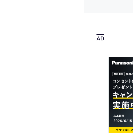
樹皮越しの日差し”
のあるルーバー天井
を考案