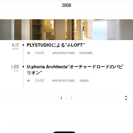
2008
PLYSTUDIOによる”J-LOFT”
11
.
17
MON
SHARE
ARCHITECTURE
/
FEATURE
U:phoria Architects”オーチャードロードのパビ
1
.
08
TUE
リオン”
SHARE
ARCHITECTURE
/
VIDEO
1
/
1