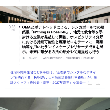
OMAとポテトヘッドによる、シンガポールでの建
9
.
23
FRI
築展「N*thing is Possible」。地元で飲食等を手
掛ける企業が発起して開催。ホスピタリティ分野
における持続可能性と廃棄ゼロをテーマに、廃棄
物等を用いたランドスケープやリサーチ成果を展
示。未来に繋がる方法の紹介や問題提起も行う
SHARE
ARCHITECTURE
/
EXHIBITION
/
FEATURE
古民家を軸に全国で“価値循環の仕組み”を作り、リモートワ
リノベる株式会社が、設計パートナー (業務委託) を募集中
社会への影響力のある建築を手掛け、スタッフ同士で助け合
代官山を拠点に活動する「梅澤竜也 / ALA INC.」が、設計ス
住宅や共同住宅などを手掛け、“合理的でシンプルなデザイ
ーク主体の働き方を実践する「株式会社つぎと」が、設計ス
う環境づくりも行う「E.A.S.T.architects」が、設計スタッフ
タッフ・アルバイト・事務職を募集中
ン”を志向する「PANDA：山本浩三建築設計事務所」が、設
タッフ（経験者・既卒）を募集中
（経験者・既卒・2027年新卒）を募集中
計スタッフ（経験者・既卒・2027年新卒）を募集中