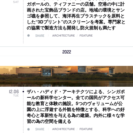
SAT
ガポールの、ティファニーの店舗。空港の中に計
画された宝飾品ブランドの店。地域の環境とサン
ゴ礁を参照して、海洋再生プラスチックを原料と
した“3Dプリント”のスクリーンを考案。専門家と
の協業で製造方法も開発し防火規制も満たす
SHARE
ARCHITECTURE
/
FEATURE
2022
ザハ・ハディド・アーキテクツによる、シンガポ
12
.
06
TUE
ールの新科学センター。全ての国民がアクセス可
能な教育と体験の施設。5つのヴォリュームが公
園の上に浮遊する外観を特徴とする、科学への好
奇心と革新性を与える為の建築。内外に様々な学
習の為の空間を備える
SHARE
ARCHITECTURE
/
FEATURE