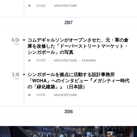
SHARE
ARCHITECTURE
2017
コムデギャルソンがオープンさせた、元・軍の倉
8
.
01
TUE
庫を改修した「ドーバーストリートマーケット・
シンガポール」の写真
SHARE
ARCHITECTURE
/
FASHION
シンガポールを拠点に活動する設計事務所
3
.
16
THU
「WOHA」へのインタビュー『メガシティー時代
の「緑化建築」』（日本語）
SHARE
ARCHITECTURE
2016