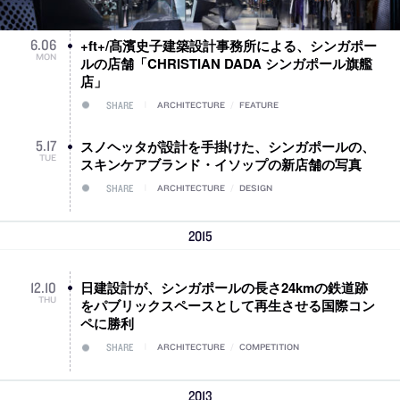
+ft+/髙濱史子建築設計事務所による、シンガポー
6
.
06
MON
ルの店舗「CHRISTIAN DADA シンガポール旗艦
店」
SHARE
ARCHITECTURE
/
FEATURE
スノヘッタが設計を手掛けた、シンガポールの、
5
.
17
TUE
スキンケアブランド・イソップの新店舗の写真
SHARE
ARCHITECTURE
/
DESIGN
2015
日建設計が、シンガポールの長さ24kmの鉄道跡
12
.
10
THU
をパブリックスペースとして再生させる国際コン
ペに勝利
SHARE
ARCHITECTURE
/
COMPETITION
2013