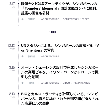
隈研吾とK2LDアーキテクツが、シンガポールの
3
.
17
TUE
「Founders’ Memorial」設計国際コンペに勝利。
提案の画像も公開
SHARE
ARCHITECTURE
/
COMPETITION
/
VIDEO
2018
UNスタジオによる、シンガポールの高層ビル「V
12
.
12
WED
on Shenton」の写真
SHARE
ARCHITECTURE
オーレ・シェーレンの設計で完成したシンガポー
3
.
15
THU
ルの高層ビルを、イワン・バーンがドローンで撮
影した動画
SHARE
ARCHITECTURE
/
VIDEO
/
REMARKABLE
BIGとカルロ・ラッティが計画している、シンガ
2
.
13
TUE
ポールの、随所に緑化された外部空間が挿入され
た高層ビルの画像