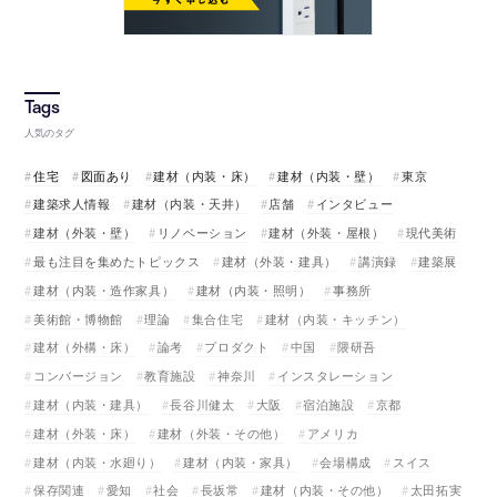
人気のタグ
住宅
図面あり
建材（内装・床）
建材（内装・壁）
東京
建築求人情報
建材（内装・天井）
店舗
インタビュー
建材（外装・壁）
リノベーション
建材（外装・屋根）
現代美術
最も注目を集めたトピックス
建材（外装・建具）
講演録
建築展
建材（内装・造作家具）
建材（内装・照明）
事務所
美術館・博物館
理論
集合住宅
建材（内装・キッチン）
建材（外構・床）
論考
プロダクト
中国
隈研吾
コンバージョン
教育施設
神奈川
インスタレーション
建材（内装・建具）
長谷川健太
大阪
宿泊施設
京都
建材（外装・床）
建材（外装・その他）
アメリカ
建材（内装・水廻り）
建材（内装・家具）
会場構成
スイス
保存関連
愛知
社会
長坂常
建材（内装・その他）
太田拓実