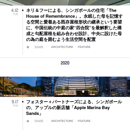
ネリ＆フーによる、シンガポールの住宅「The
4
.
12
TUE
House of Remembrance」。永眠した母を記憶す
る空間と愛着ある既存屋根形状の継承という要望
に、中国伝統の中庭の家“四合院”を最解釈した構
成と勾配屋根を組み合わせ設計、中央に設けた母
の為の庭を囲むよう生活空間を配置
SHARE
ARCHITECTURE
/
FEATURE
2020
フォスター＋パートナーズによる、シンガポール
9
.
17
THU
の、アップルの新店舗「Apple Marina Bay
Sands」
SHARE
ARCHITECTURE
/
FEATURE