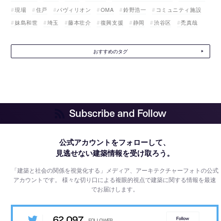
現場
住戸
パヴィリオン
OMA
鈴野浩一
コミュニティ施設
妹島和世
埼玉
藤本壮介
復興支援
静岡
渋谷区
禿真哉
おすすめのタグ
Subscribe and Follow
公式アカウントをフォローして、
見逃せない建築情報を受け取ろう。
「建築と社会の関係を視覚化する」メディア、アーキテクチャーフォトの公式
アカウントです。
様々な切り口による複眼的視点で建築に関する情報を最速
でお届けします。
62,097
Follow