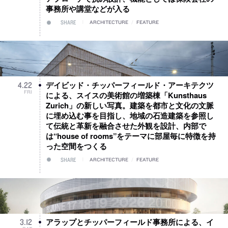
事務所や講堂などが入る
SHARE
ARCHITECTURE
/
FEATURE
デイビッド・チッパーフィールド・アーキテクツ
4
.
22
FRI
による、スイスの美術館の増築棟「Kunsthaus
Zurich」の新しい写真。建築を都市と文化の文脈
に埋め込む事を目指し、地域の石造建築を参照し
て伝統と革新を融合させた外観を設計、内部で
は“house of rooms”をテーマに部屋毎に特徴を持
った空間をつくる
SHARE
ARCHITECTURE
/
FEATURE
アラップとチッパーフィールド事務所による、イ
3
.
12