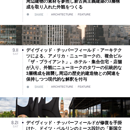
周辺建物の素材を参照し新古典主義建築の3層構
成を取り入れた外観をつくる
SHARE
ARCHITECTURE
/
FEATURE
デイヴィッド・チッパーフィールド・アーキテク
9
.
11
SAT
ツによる、アメリカ・ニューヨークの、複合ビル
「ザ・ブライアント」。ホテル・集合住宅・店舗
が入り、外観にニューヨークのタワーの伝統的な
3層構成を踏襲し周辺の歴史的建造物との関連を
保持しつつ現代的な解釈を付与
SHARE
ARCHITECTURE
/
FEATURE
デイヴィッド・チッパーフィールドが修復を手掛
8
.
21
SAT
けた、ドイツ・ベルリンのミース設計の「新国立