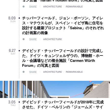
SHARE
ARCHITECTURE
/
REMARKABLE
チッパーフィールド、ジョン・ポーソン、アイレ
8
.
09
SUN
ス・マテウスらが、スペイン・イビザ島に住宅を
設計する建築プロジェクト「Sabina」のそれぞれ
の計画案の画像
SHARE
ARCHITECTURE
デイビッド・チッパーフィールドの設計で完成し
6
.
27
SAT
た、ドイツ・キュンツェルザウの、博物館・ホー
ル・会議場などの複合施設「Carmen Würth
Forum」の写真と図面
SHARE
ARCHITECTURE
/
REMARKABLE
デイビッド・チッパーフィールドが2018年に完成
3
.
05
THU
させた、ドイツ・ベルリンの「ジェームズ・サイ