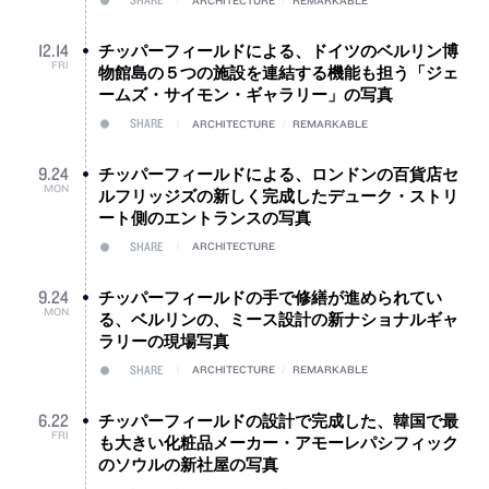
チッパーフィールドによる、ドイツのベルリン博
12
.
14
FRI
物館島の５つの施設を連結する機能も担う「ジェ
ームズ・サイモン・ギャラリー」の写真
SHARE
ARCHITECTURE
/
REMARKABLE
チッパーフィールドによる、ロンドンの百貨店セ
9
.
24
MON
ルフリッジズの新しく完成したデューク・ストリ
ート側のエントランスの写真
SHARE
ARCHITECTURE
チッパーフィールドの手で修繕が進められてい
9
.
24
MON
る、ベルリンの、ミース設計の新ナショナルギャ
ラリーの現場写真
SHARE
ARCHITECTURE
/
REMARKABLE
チッパーフィールドの設計で完成した、韓国で最
6
.
22
FRI
も大きい化粧品メーカー・アモーレパシフィック
のソウルの新社屋の写真