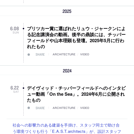
2025
プリツカー賞に選ばれたリュウ・ジャークンによ
6
.
08
SUN
る記念講演会の動画。後半の鼎談には、チッパー
フィールドや山本理顕も登壇。2025年5月に行わ
れたもの
SHARE
ARCHITECTURE
/
VIDEO
2024
デイヴィッド・チッパーフィールドへのインタビ
6
.
22
SAT
ュー動画「On the Sea」。2024年6月に公開され
たもの
SHARE
ARCHITECTURE
/
VIDEO
佐々木慧が主宰する「axonometric株式会社」が、設計スタ
古民家を軸に全国で“価値循環の仕組み”を作り、リモートワ
リノベる株式会社が、設計パートナー (業務委託) を募集中
社会への影響力のある建築を手掛け、スタッフ同士で助け合
代官山を拠点に活動する「梅澤竜也 / ALA INC.」が、設計ス
ッフ（経験者・既卒・2027年新卒）を募集中
ーク主体の働き方を実践する「株式会社つぎと」が、設計ス
う環境づくりも行う「E.A.S.T.architects」が、設計スタッフ
タッフ・アルバイト・事務職を募集中