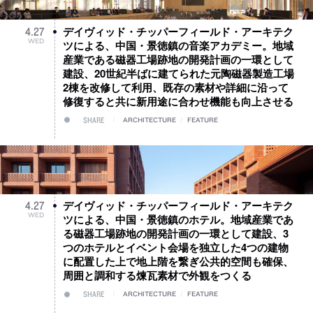
デイヴィッド・チッパーフィールド・アーキテク
4
.
27
WED
ツによる、中国・景徳鎮の音楽アカデミー。地域
産業である磁器工場跡地の開発計画の一環として
建設、20世紀半ばに建てられた元陶磁器製造工場
2棟を改修して利用、既存の素材や詳細に沿って
修復すると共に新用途に合わせ機能も向上させる
SHARE
ARCHITECTURE
/
FEATURE
デイヴィッド・チッパーフィールド・アーキテク
4
.
27
WED
ツによる、中国・景徳鎮のホテル。地域産業であ
る磁器工場跡地の開発計画の一環として建設、3
つのホテルとイベント会場を独立した4つの建物
に配置した上で地上階を繋ぎ公共的空間も確保、
周囲と調和する煉瓦素材で外観をつくる
SHARE
ARCHITECTURE
/
FEATURE