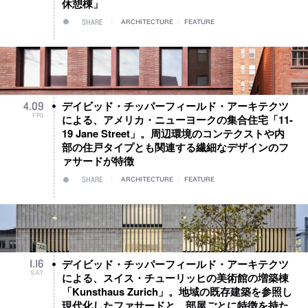
休憩棟」
SHARE
ARCHITECTURE
/
FEATURE
デイビッド・チッパーフィールド・アーキテクツ
4
.
09
FRI
による、アメリカ・ニューヨークの集合住宅「11-
19 Jane Street」。周辺環境のコンテクストや内
部の住戸タイプとも関連する繊細なデザインのフ
ァサードが特徴
SHARE
ARCHITECTURE
/
FEATURE
デイビッド・チッパーフィールド・アーキテクツ
1
.
16
SAT
による、スイス・チューリッヒの美術館の増築棟
「Kunsthaus Zurich」。地域の既存建築を参照し
現代化したファサードと、部屋ごとに特徴を持た