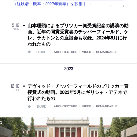
タッフ（経験者・既卒）を募集中
（経験者・既卒・2027年新卒）を募集中
山本理顕によるプリツカー賞受賞記念の講演の動
5
.
19
SUN
画。近年の同賞受賞者のチッパーフィールド、ケ
レ、ラカトンとの座談会も収録。2024年5月に行
われたもの
SHARE
ARCHITECTURE
/
VIDEO
/
REMARKABLE
2023
デヴィッド・チッパーフィールドのプリツカー賞
12
.
16
SAT
授賞式の動画。2023年5月にギリシャ・アテネで
行われたもの
SHARE
ARCHITECTURE
/
VIDEO
/
REMARKABLE