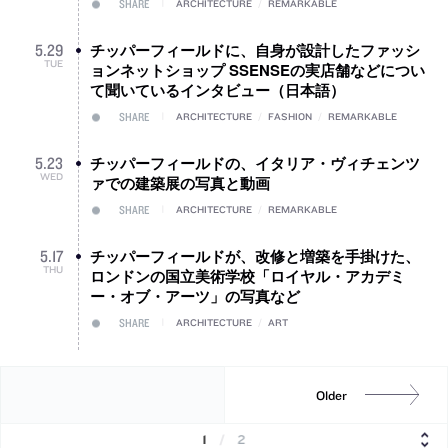
SHARE
ARCHITECTURE
/
REMARKABLE
チッパーフィールドに、自身が設計したファッシ
5
.
29
TUE
ョンネットショップ SSENSEの実店舗などについ
て聞いているインタビュー（日本語）
SHARE
ARCHITECTURE
/
FASHION
/
REMARKABLE
チッパーフィールドの、イタリア・ヴィチェンツ
5
.
23
WED
ァでの建築展の写真と動画
SHARE
ARCHITECTURE
/
REMARKABLE
チッパーフィールドが、改修と増築を手掛けた、
5
.
17
THU
ロンドンの国立美術学校「ロイヤル・アカデミ
ー・オブ・アーツ」の写真など
SHARE
ARCHITECTURE
/
ART
Older
1
/
2