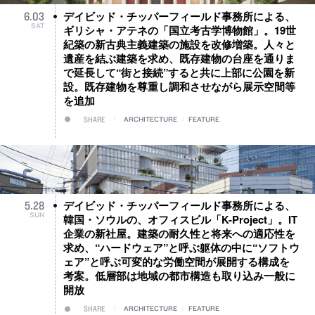
デイビッド・チッパーフィールド事務所による、
6
.
03
SAT
ギリシャ・アテネの「国立考古学博物館」。19世
紀築の新古典主義建築の施設を改修増築。人々と
遺産を結ぶ建築を求め、既存建物の台座を通りま
で延長して“街と接続”すると共に上部に公園を新
設。既存建物を尊重し調和させながら展示空間等
を追加
SHARE
ARCHITECTURE
/
FEATURE
デイビッド・チッパーフィールド事務所による、
5
.
28
SUN
韓国・ソウルの、オフィスビル「K-Project」。IT
企業の新社屋。建築の耐久性と将来への適応性を
求め、“ハードウェア”と呼ぶ躯体の中に“ソフトウ
ェア”と呼ぶ可変的な労働空間が展開する構成を
考案。低層部は地域の都市構造も取り込み一般に
開放
SHARE
ARCHITECTURE
/
FEATURE