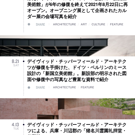
美術館」が6年の修復を終えて2021年8月22日に再
オープン。オープニング展として企画されたカル
ダー展の会場写真を紹介
SHARE
ARCHITECTURE
/
ART
/
CULTURE
/
FEATURE
デイヴィッド・チッパーフィールド・アーキテク
8
.
21
SAT
ツが修復を手掛けた、ドイツ・ベルリンのミース
設計の「新国立美術館」。新設部の明示された図
面や修復中の写真など豊富な資料で紹介
SHARE
ARCHITECTURE
/
FEATURE
デイヴィッド・チッパーフィールド・アーキテク
4
.
13
TUE
ツによる、兵庫・川辺郡の「猪名川霊園礼拝堂・