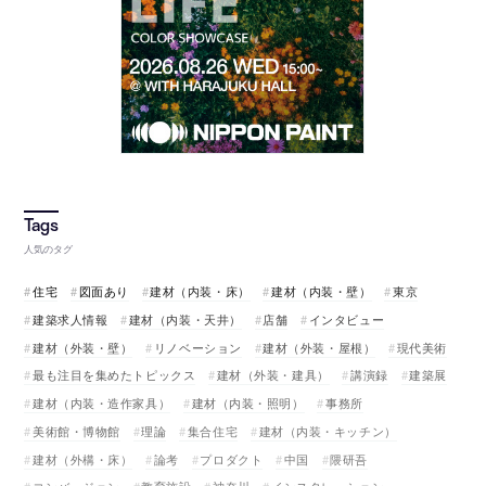
人気のタグ
住宅
図面あり
建材（内装・床）
建材（内装・壁）
東京
建築求人情報
建材（内装・天井）
店舗
インタビュー
建材（外装・壁）
リノベーション
建材（外装・屋根）
現代美術
最も注目を集めたトピックス
建材（外装・建具）
講演録
建築展
建材（内装・造作家具）
建材（内装・照明）
事務所
美術館・博物館
理論
集合住宅
建材（内装・キッチン）
建材（外構・床）
論考
プロダクト
中国
隈研吾