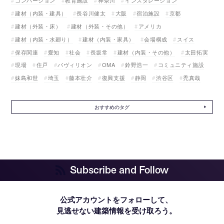
コンバージョン
教育施設
神奈川
インスタレーション
建材（内装・建具）
長谷川健太
大阪
宿泊施設
京都
建材（外装・床）
建材（外装・その他）
アメリカ
建材（内装・水廻り）
建材（内装・家具）
会場構成
スイス
保存関連
愛知
社会
長坂常
建材（内装・その他）
太田拓実
現場
住戸
パヴィリオン
OMA
鈴野浩一
コミュニティ施設
妹島和世
埼玉
藤本壮介
復興支援
静岡
渋谷区
禿真哉
おすすめのタグ
Subscribe and Follow
公式アカウントをフォローして、
見逃せない建築情報を受け取ろう。