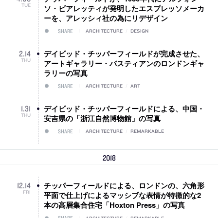
TUE
ソ・ビアレッティが発明したエスプレッソメーカ
ーを、アレッシィ社の為にリデザイン
SHARE
ARCHITECTURE
/
DESIGN
デイビッド・チッパーフィールドが完成させた、
2
.
14
THU
アートギャラリー・バスティアンのロンドンギャ
ラリーの写真
SHARE
ARCHITECTURE
/
ART
デイビッド・チッパーフィールドによる、中国・
1
.
31
THU
安吉県の「浙江自然博物館」の写真
SHARE
ARCHITECTURE
/
REMARKABLE
2018
チッパーフィールドによる、ロンドンの、六角形
12
.
14
FRI
平面で仕上げによるマッシブな表情が特徴的な2
本の高層集合住宅「Hoxton Press」の写真
SHARE
ARCHITECTURE
/
REMARKABLE