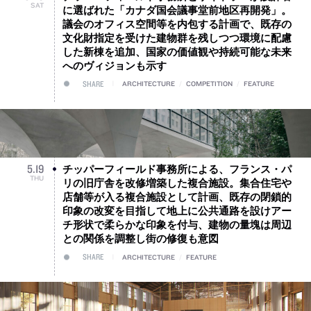
SAT
に選ばれた「カナダ国会議事堂前地区再開発」。
議会のオフィス空間等を内包する計画で、既存の
文化財指定を受けた建物群を残しつつ環境に配慮
した新棟を追加、国家の価値観や持続可能な未来
へのヴィジョンも示す
SHARE
ARCHITECTURE
/
COMPETITION
/
FEATURE
チッパーフィールド事務所による、フランス・パ
5
.
19
THU
リの旧庁舎を改修増築した複合施設。集合住宅や
店舗等が入る複合施設として計画、既存の閉鎖的
印象の改変を目指して地上に公共通路を設けアー
チ形状で柔らかな印象を付与、建物の量塊は周辺
との関係を調整し街の修復も意図
SHARE
ARCHITECTURE
/
FEATURE