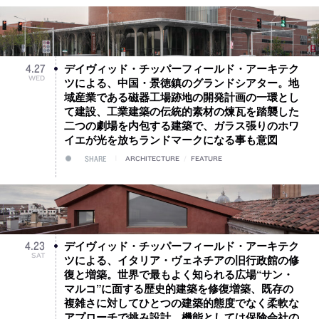
デイヴィッド・チッパーフィールド・アーキテク
4
.
27
WED
ツによる、中国・景徳鎮のグランドシアター。地
域産業である磁器工場跡地の開発計画の一環とし
て建設、工業建築の伝統的素材の煉瓦を踏襲した
二つの劇場を内包する建築で、ガラス張りのホワ
イエが光を放ちランドマークになる事も意図
SHARE
ARCHITECTURE
/
FEATURE
デイヴィッド・チッパーフィールド・アーキテク
4
.
23
SAT
ツによる、イタリア・ヴェネチアの旧行政館の修
復と増築。世界で最もよく知られる広場“サン・
マルコ”に面する歴史的建築を修復増築、既存の
複雑さに対してひとつの建築的態度でなく柔軟な
アプローチで挑み設計、機能としては保険会社の