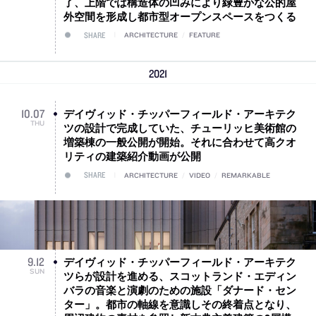
了、上階では構造体の凹みにより緑豊かな公的屋
外空間を形成し都市型オープンスペースをつくる
SHARE
ARCHITECTURE
/
FEATURE
2021
デイヴィッド・チッパーフィールド・アーキテク
10
.
07
THU
ツの設計で完成していた、チューリッヒ美術館の
増築棟の一般公開が開始。それに合わせて高クオ
リティの建築紹介動画が公開
SHARE
ARCHITECTURE
/
VIDEO
/
REMARKABLE
デイヴィッド・チッパーフィールド・アーキテク
9
.
12
SUN
ツらが設計を進める、スコットランド・エディン
バラの音楽と演劇のための施設「ダナード・セン
ター」。都市の軸線を意識しその終着点となり、