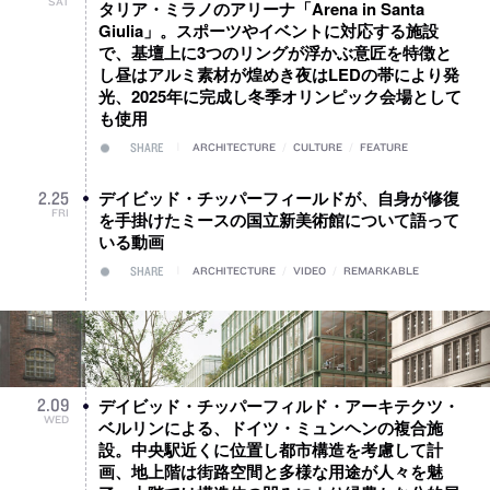
SAT
タリア・ミラノのアリーナ「Arena in Santa
Giulia」。スポーツやイベントに対応する施設
で、基壇上に3つのリングが浮かぶ意匠を特徴と
し昼はアルミ素材が煌めき夜はLEDの帯により発
光、2025年に完成し冬季オリンピック会場として
も使用
SHARE
ARCHITECTURE
/
CULTURE
/
FEATURE
デイビッド・チッパーフィールドが、自身が修復
2
.
25
FRI
を手掛けたミースの国立新美術館について語って
いる動画
SHARE
ARCHITECTURE
/
VIDEO
/
REMARKABLE
デイビッド・チッパーフィルド・アーキテクツ・
2
.
09
WED
ベルリンによる、ドイツ・ミュンヘンの複合施
設。中央駅近くに位置し都市構造を考慮して計
画、地上階は街路空間と多様な用途が人々を魅