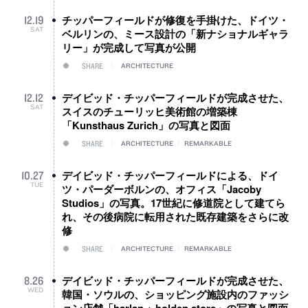
チッパーフィールドが修復を手掛けた、ドイツ・
12
.
19
SAT
ベルリンの、ミース設計の「新ナショナルギャラ
リー」が完成して写真が公開
SHARE
ARCHITECTURE
デイビッド・チッパーフィールドが完成させた、
12
.
12
SAT
スイスのチューリッヒ美術館の増築棟
「Kunsthaus Zurich」の写真と図面
SHARE
ARCHITECTURE
/
REMARKABLE
デイビッド・チッパーフィールドによる、ドイ
10
.
27
TUE
ツ・パーダーボルンの、オフィス「Jacoby
Studios」の写真。17世紀に修道院として建てら
れ、その後病院に転用された既存建築をさらに改
修
SHARE
ARCHITECTURE
/
REMARKABLE
デイビッド・チッパーフィールドが完成させた、
8
.
26
WED
韓国・ソウルの、ショッピング施設内のファッシ
ョン店舗「harlan + holden store」の写真と図面