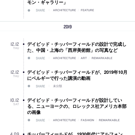
モン・ギャラリー」
SHARE
ARCHITECTURE
/
FEATURE
2019
デイビッド・チッパーフィールドの設計で完成し
12
.
12
THU
た、中国・上海の「西岸美術館」の写真など
SHARE
ARCHITECTURE
/
ART
/
REMARKABLE
デイビッド・チッパーフィールドが、2019年10月
12
.
12
THU
にベルギーで行った講演の動画
SHARE
未分類
デイビッド・チッパーフィールドが設計してい
10
.
12
SAT
る、ニューヨークの、ロレックス社アメリカ本部
の画像
SHARE
ARCHITECTURE
/
FASHION
/
REMARKABLE
チッパーフィールドが、1930年代にアルフォン
4
.
09