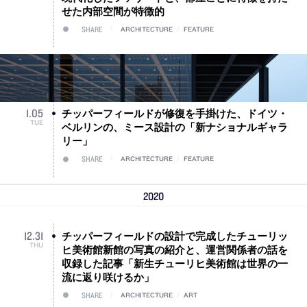
せた内部空間が特徴的
SHARE
ARCHITECTURE
/
FEATURE
チッパーフィールドが修復を手掛けた、ドイツ・
1
.
05
TUE
ベルリンの、ミース設計の「新ナショナルギャラ
リー」
SHARE
ARCHITECTURE
/
FEATURE
2020
チッパーフィールドの設計で完成したチューリッ
12
.
31
THU
ヒ美術館新館の写真の紹介と、運営関係者の話を
収録した記事「新生チューリヒ美術館は世界の一
流に返り咲けるか」
SHARE
ARCHITECTURE
/
ART