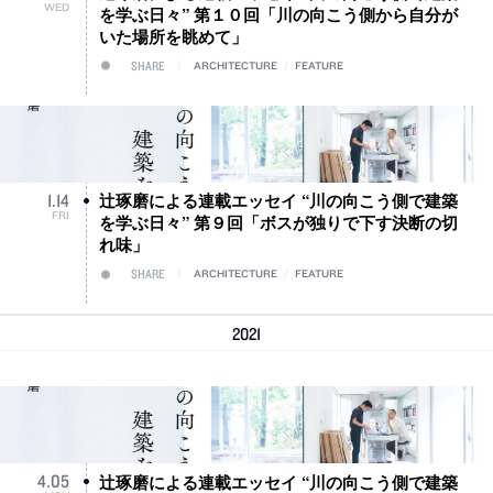
WED
を学ぶ日々” 第１０回「川の向こう側から自分が
いた場所を眺めて」
SHARE
ARCHITECTURE
/
FEATURE
辻琢磨による連載エッセイ “川の向こう側で建築
1
.
14
FRI
を学ぶ日々” 第９回「ボスが独りで下す決断の切
れ味」
SHARE
ARCHITECTURE
/
FEATURE
2021
辻琢磨による連載エッセイ “川の向こう側で建築
4
.
05