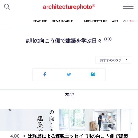
#川の向こう側で建築を学ぶ日々
(10)
おすすめのタグ
2022
辻琢磨による連載エッセイ ”川の向こう側で建築
4
.
06