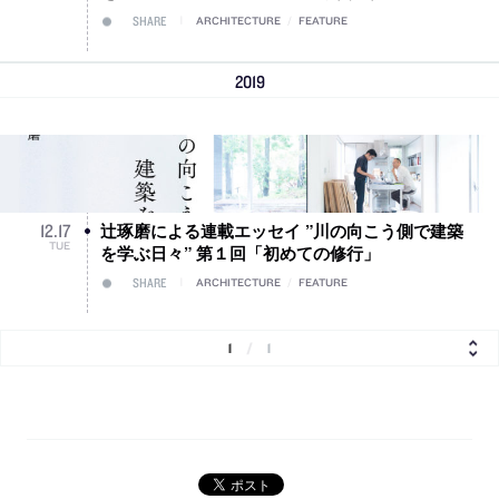
SHARE
ARCHITECTURE
/
FEATURE
2019
辻琢磨による連載エッセイ ”川の向こう側で建築
12
.
17
TUE
を学ぶ日々” 第１回「初めての修行」
SHARE
ARCHITECTURE
/
FEATURE
1
/
1