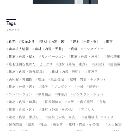
人気のタグ
住宅
図面あり
建材（内装・床）
建材（内装・壁）
東京
建築求人情報
建材（内装・天井）
店舗
インタビュー
建材（外装・壁）
リノベーション
建材（外装・屋根）
現代美術
最も注目を集めたトピックス
建材（外装・建具）
講演録
建築展
建材（内装・造作家具）
建材（内装・照明）
事務所
美術館・博物館
理論
集合住宅
建材（内装・キッチン）
建材（外構・床）
論考
プロダクト
中国
隈研吾
コンバージョン
教育施設
神奈川
インスタレーション
建材（内装・建具）
長谷川健太
大阪
宿泊施設
京都
建材（外装・床）
建材（外装・その他）
アメリカ
建材（内装・水廻り）
建材（内装・家具）
会場構成
スイス
保存関連
愛知
社会
長坂常
建材（内装・その他）
太田拓実