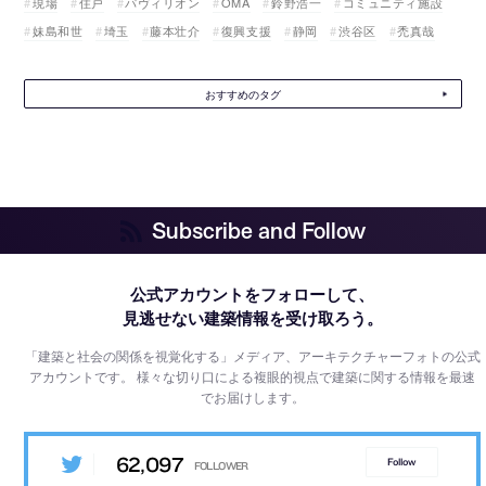
現場
住戸
パヴィリオン
OMA
鈴野浩一
コミュニティ施設
妹島和世
埼玉
藤本壮介
復興支援
静岡
渋谷区
禿真哉
おすすめのタグ
Subscribe and Follow
公式アカウントをフォローして、
見逃せない建築情報を受け取ろう。
「建築と社会の関係を視覚化する」メディア、アーキテクチャーフォトの公式
アカウントです。
様々な切り口による複眼的視点で建築に関する情報を最速
でお届けします。
62,097
Follow