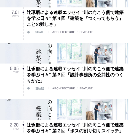
辻琢磨による連載エッセイ “川の向こう側で建築
7
.
01
WED
を学ぶ日々” 第４回「建築を『つくってもらう』
ことの難しさ」
SHARE
ARCHITECTURE
/
FEATURE
辻琢磨による連載エッセイ “川の向こう側で建築
5
.
05
TUE
を学ぶ日々” 第３回「設計事務所の公共性のつく
りかた」
SHARE
ARCHITECTURE
/
FEATURE
辻琢磨による連載エッセイ “川の向こう側で建築
2
.
20
THU
を学ぶ日々” 第２回「ボスの割り切りスイッチ」