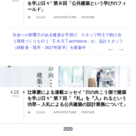
MON
を学ぶ日々” 第８回「公共建築という学びのフィ
ールド」
SHARE
ARCHITECTURE
/
FEATURE
佐々木慧が主宰する「axonometric株式会社」が、設計スタ
古民家を軸に全国で“価値循環の仕組み”を作り、リモートワ
リノベる株式会社が、設計パートナー (業務委託) を募集中
社会への影響力のある建築を手掛け、スタッフ同士で助け合
代官山を拠点に活動する「梅澤竜也 / ALA INC.」が、設計ス
ッフ（経験者・既卒・2027年新卒）を募集中
ーク主体の働き方を実践する「株式会社つぎと」が、設計ス
う環境づくりも行う「E.A.S.T.architects」が、設計スタッフ
タッフ・アルバイト・事務職を募集中
タッフ（経験者・既卒）を募集中
（経験者・既卒・2027年新卒）を募集中
辻琢磨による連載エッセイ “川の向こう側で建築
4
.
05
MON
を学ぶ日々” 第７回「『札』を『入』れるという
功罪 – 入札による公共建築の設計業務について」
SHARE
ARCHITECTURE
/
FEATURE
2020