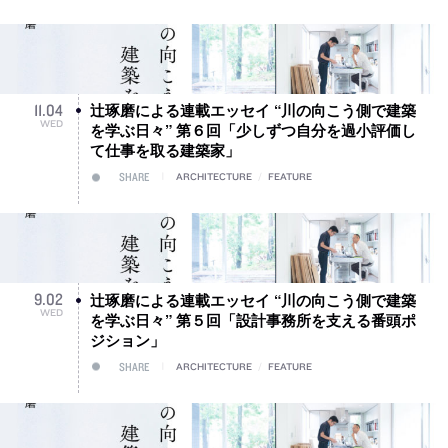
辻琢磨による連載エッセイ “川の向こう側で建築
11
.
04
WED
を学ぶ日々” 第６回「少しずつ自分を過小評価し
て仕事を取る建築家」
SHARE
ARCHITECTURE
/
FEATURE
辻琢磨による連載エッセイ “川の向こう側で建築
9
.
02
WED
を学ぶ日々” 第５回「設計事務所を支える番頭ポ
ジション」
SHARE
ARCHITECTURE
/
FEATURE