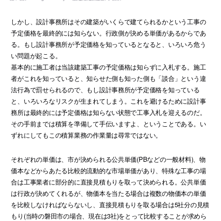
しかし、設計事務所はその建築がいくらで建てられるかという工事の
予定価格を最終的には知らない。行政側が決める単価があるからであ
る。もし設計事務所が予定価格を知っているとなると、いろいろ危う
い問題が起こる。
基本的に施工者は当該建築工事の予定価格は知らずに入札する。施工
者がこれを知っていると、知らせた側も知った側も「談合」という違
法行為で罰せられるので、もし設計事務所が予定価格を知っている
と、いろいろなリスクが生まれてしまう。これを避けるために設計事
務所は最終的には予定価格は知らない状態で工事入札を迎えるのだ。
その手前までは積算を準備して手伝いますよ、ということである。い
ずれにしてもこの積算業務の作業量は尋常ではない。
それぞれの単価は、市が決められる公共単価(PBなどの一般材料)、物
価本などからあたる比較的流動的な市場単価があり、特殊な工事の場
合は工事業者に部分的に直接見積もりを取って決められる。公共単価
は行政が決めてくれるが、物価本を当たる場合は複数の物価本の単価
を比較しなければならないし、直接見積もりを取る場合は5社分の見積
もり(当時の磐田市の場合、現在は3社)をとって比較することが求めら