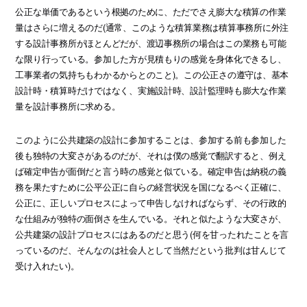
公正な単価であるという根拠のために、ただでさえ膨大な積算の作業
量はさらに増えるのだ(通常、このような積算業務は積算事務所に外注
する設計事務所がほとんどだが、渡辺事務所の場合はこの業務も可能
な限り行っている。参加した方が見積もりの感覚を身体化できるし、
工事業者の気持ちもわかるからとのこと)。この公正さの遵守は、基本
設計時・積算時だけではなく、実施設計時、設計監理時も膨大な作業
量を設計事務所に求める。
このように公共建築の設計に参加することは、参加する前も参加した
後も独特の大変さがあるのだが、それは僕の感覚で翻訳すると、例え
ば確定申告が面倒だと言う時の感覚と似ている。確定申告は納税の義
務を果たすために公平公正に自らの経営状況を国になるべく正確に、
公正に、正しいプロセスによって申告しなければならず、その行政的
な仕組みが独特の面倒さを生んでいる。それと似たような大変さが、
公共建築の設計プロセスにはあるのだと思う(何を甘ったれたことを言
っているのだ、そんなのは社会人として当然だという批判は甘んじて
受け入れたい)。