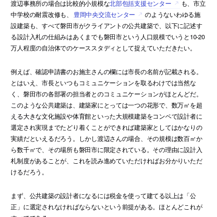
渡辺事務所の場合は比較的小規模な
北部包括支援センター
も、市立
中学校の耐震改修も、
豊岡中央交流センター
のようないわゆる施
設建築も、すべて磐田市がクライアントの公共建築で、以下に記述す
る設計入札の仕組みはあくまでも磐田市という人口規模でいうと10-20
万人程度の自治体でのケーススタディとして捉えていただきたい。
例えば、確認申請書のお施主さんの欄には市長の名前が記載される。
とはいえ、市長といつもコミュニケーションを取るわけでは当然な
く、磐田市の各部署の担当者とのコミュニケーションがほとんどだ。
このような公共建築は、建築家にとっては一つの花形で、数万㎡を超
える大きな文化施設や体育館といった大規模建築をコンペで設計者に
選定され実現までたどり着くことができれば建築家としてはかなりの
実績だといえるだろう。しかし渡辺さんの場合、その規模は数百㎡か
ら数千㎡で、その場所も磐田市に限定されている。その理由に設計入
札制度があることが、これを読み進めていただければお分かりいただ
けるだろう。
まず、公共建築の設計者になるには税金を使って建てる以上は「公
正」に選定されなければならないという前提がある。ほとんどこれが