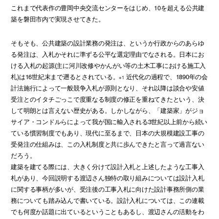
これまで代表作の豊岡中央交流センターをはじめ、10を超える公共建
築を磐田市内で実現させてきた。
そもそも、公共建築の設計業務の発注は、というか行政からのあらゆ
る発注は、入札かそれに準ずる公平な選定理由でなされる。日本にお
ける入札の起源(主に河川改修やかんがい等の土木工事における施工入
札)は16世紀末まで遡るとされている。
近代化の過程で、1890年の会
※1
計法施行によって一般競争入札が原則となり、それ以降は談合や安値
受注とのイタチごっこで度重なる制度の修正を重ねてきたという、決
して明朗とは言えない歴史がある。しかしながら、「建築家」がジョ
サイア・コンドルらによって我が国に輸入される3世紀以上前から続い
ている慣習制度でもあり、現代に至るまで、日本の大規模建設工事の
受発注の仕組みは、この入札制度と共に歩んできたと言って過言ない
だろう。
建築を建てる際には、大きく分けて設計入札と上述したような工事入
札があり、今回説明する渡辺さん独特の取り組みについては設計入札
に関する事柄が多いが、受注後の工事入札に向けた設計事務所側の業
務についても踏み込んで書いている。設計入札については、この連載
でも何度か話題に出ているということもあるし、渡辺さんの活動をわ