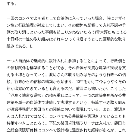
する。
一回のコンペでよそ者として自治体に入っていった場合、時にデザイ
ン性と行政論理が対立してしまい、その疲弊も影響して入札不調や予
算の取り消しといった事態も起こりかねないだろう(青木淳たちによる
十日町の一連の取り組みはそれをひっくり返そうとした画期的な取り
組みである。)。
一つの自治体で継続的に設計入札に参加することによって、行政側と
の信頼関係を構築することができ、それ自体が良質な建築の実現を支
える土壌となっていく。渡辺さんの取り組みはそのような行政への信
頼、行政からの信頼の構築から始まり、10年をかけて今ようやくその
芽が出始めてきているとも言えるのだ。前回にも書いたが、こうした
「泥臭く地道な選択」の積み重ねによって、一つの建築事務所が公共
建築を単一の自治体で連続して実現するという、特筆すべき取り組み
が渡辺事務所と磐田市との関係において実現している。また、渡辺さ
んは入札だけではなく、コンペでも公共建築を実現させていることも
特筆すべきことだろう。下記の磐田卓球場ラリーナは入札で、磐田市
立総合病院研修棟はコンペで設計者に選定された経緯があるが、これ