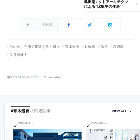
島田陽 / タトアーキテクツ
による”比叡平の住居”
SHARE
川の向こう側で建築を学ぶ日々
青木遥香
辻琢磨
論考
渡辺隆
長谷川健太
2021.04.05 Mon 07:01
permalink
#青木遥香
の関連記事
VIEW ALL
2024
.
3
.
19
2022
.
4
.
06
TUE
WED