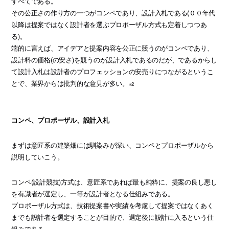
すべてである。
その公正さの作り方の一つがコンペであり、設計入札である(００年代
以降は提案ではなく設計者を選ぶプロポーザル方式も定着しつつあ
る)。
端的に言えば、アイデアと提案内容を公正に競うのがコンペであり、
設計料の価格(の安さ)を競うのが設計入札であるのだが、であるからし
て設計入札は設計者のプロフェッションの安売りにつながるというこ
とで、業界からは批判的な意見が多い。
※2
コンペ、プロポーザル、設計入札
まずは意匠系の建築畑には馴染みが深い、コンペとプロポーザルから
説明していこう。
コンペ(設計競技)方式は、意匠系であれば最も純粋に、提案の良し悪し
を有識者が選定し、一等が設計者となる仕組みである。
プロポーザル方式は、技術提案書や実績を考慮して提案ではなくあく
までも設計者を選定することが目的で、選定後に設計に入るという仕
組みである。