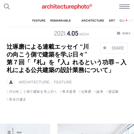
2021
.
4
.
05
MON
辻琢磨による連載エッセイ “川
SHARE
の向こう側で建築を学ぶ日々”
第７回「『札』を『入』れるという功罪 – 入
札による公共建築の設計業務について」
ARCHITECTURE
FEATURE
|
川の向こう側で建築を学ぶ日々
青木遥香
辻琢磨
論考
渡辺隆
長谷川健太