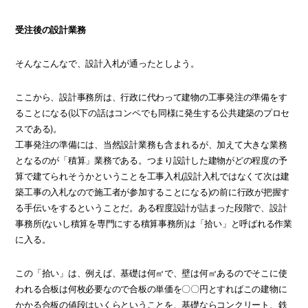
受注後の設計業務
そんなこんなで、設計入札が通ったとしよう。
ここから、設計事務所は、行政に代わって建物の工事発注の準備をす
ることになる(以下の話はコンペでも同様に発生する公共建築のプロセ
スである)。
工事発注の準備には、当然設計業務も含まれるが、加えて大きな業務
となるのが「積算」業務である。つまり設計した建物がどの程度の予
算で建てられそうかということを工事入札(設計入札ではなくて次は建
築工事の入札なので施工者が参加することになる)の前に行政が把握す
る手伝いをするということだ。ある程度設計が詰まった段階で、設計
事務所(ないし積算を専門にする積算事務所)は「拾い」と呼ばれる作業
に入る。
この「拾い」は、例えば、基礎は何㎡で、壁は何㎡あるのでそこに使
われる合板は何枚必要なので合板の単価を〇〇円とすればこの建物に
かかる合板の値段はいくらということを、基礎ならコンクリート、鉄