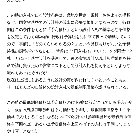
この時の入札で出る設計条件は、敷地や用途、規模、おおよその構想
など、国交省基準での設計料の算出に必要な根拠となるもので、行政
側はこの条件をもとに「予定価格」という設計入札の基準となる価格
を設定しておく(基本的に行政は予算組を先に立て後々で清算していく
ので、事前に「どのくらいかかるの？」という見積もりがないと予算
確保の調整ができない)。一昔前は「1円入札
」という、タダ同然で入
※7
札しとにかく基本設計を受注して、後の実施設計や設計監理業務を特
命で請け負うための営業コストとして設計入札を捉えるというような
流れもあったそうだが、
現在は上記にもあるように設計の質が保たれにくいということもあ
り、ほとんどの自治体の設計入札で最低制限価格を設けられている。
この時の最低制限価格は予定価格の8割程度に設定されている場合が多
く、設計入札参加事務所は予定価格を予測し、最低制限価格を上回る
価格で入札することになる(すべての設計入札参加事務所が最低制限価
格を下回れば、あるいは予定価格を上回ればその入札は不調になって
やり直しとなる)。