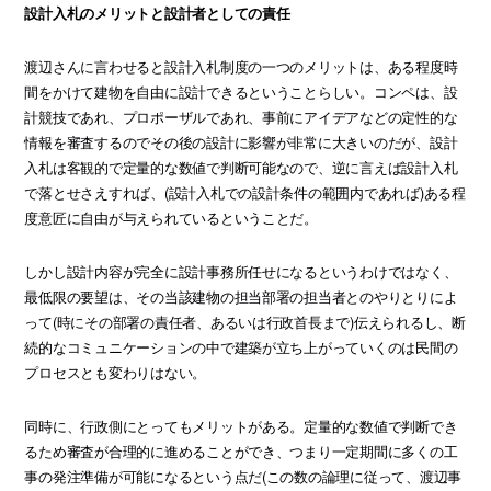
設計入札のメリットと設計者としての責任
渡辺さんに言わせると設計入札制度の一つのメリットは、ある程度時
間をかけて建物を自由に設計できるということらしい。コンペは、設
計競技であれ、プロポーザルであれ、事前にアイデアなどの定性的な
情報を審査するのでその後の設計に影響が非常に大きいのだが、設計
入札は客観的で定量的な数値で判断可能なので、逆に言えば設計入札
で落とせさえすれば、(設計入札での設計条件の範囲内であれば)ある程
度意匠に自由が与えられているということだ。
しかし設計内容が完全に設計事務所任せになるというわけではなく、
最低限の要望は、その当該建物の担当部署の担当者とのやりとりによ
って(時にその部署の責任者、あるいは行政首長まで)伝えられるし、断
続的なコミュニケーションの中で建築が立ち上がっていくのは民間の
プロセスとも変わりはない。
同時に、行政側にとってもメリットがある。定量的な数値で判断でき
るため審査が合理的に進めることができ、つまり一定期間に多くの工
事の発注準備が可能になるという点だ(この数の論理に従って、渡辺事