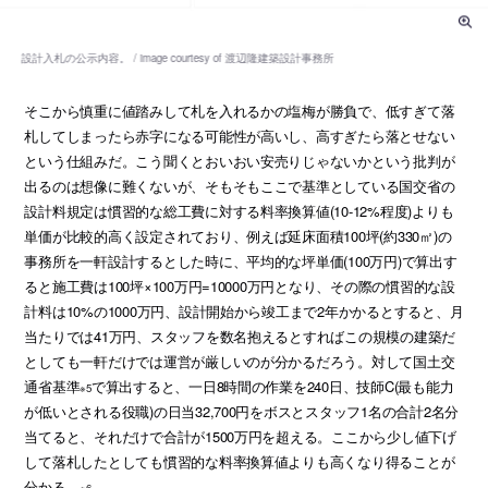
そこから慎重に値踏みして札を入れるかの塩梅が勝負で、低すぎて落
札してしまったら赤字になる可能性が高いし、高すぎたら落とせない
という仕組みだ。こう聞くとおいおい安売りじゃないかという批判が
出るのは想像に難くないが、そもそもここで基準としている国交省の
設計料規定は慣習的な総工費に対する料率換算値(10-12%程度)よりも
単価が比較的高く設定されており、例えば延床面積100坪(約330㎡)の
事務所を一軒設計するとした時に、平均的な坪単価(100万円)で算出す
ると施工費は100坪×100万円=10000万円となり、その際の慣習的な設
計料は10%の1000万円、設計開始から竣工まで2年かかるとすると、月
当たりでは41万円、スタッフを数名抱えるとすればこの規模の建築だ
としても一軒だけでは運営が厳しいのが分かるだろう。対して国土交
通省基準
で算出すると、一日8時間の作業を240日、技師C(最も能力
※5
が低いとされる役職)の日当32,700円をボスとスタッフ1名の合計2名分
当てると、それだけで合計が1500万円を超える。ここから少し値下げ
して落札したとしても慣習的な料率換算値よりも高くなり得ることが
分かる。
※6