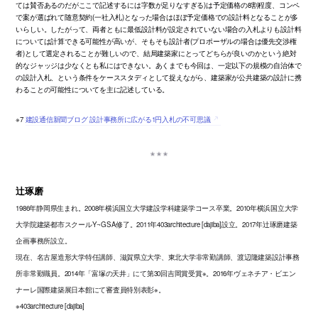
ては賛否あるのだがここで記述するには字数が足りなすぎる)は予定価格の8割程度、コンペ
で案が選ばれて随意契約(一社入札)となった場合はほぼ予定価格での設計料となることが多
いらしい。したがって、両者ともに最低設計料が設定されていない場合の入札よりも設計料
については計算できる可能性が高いが、そもそも設計者(プロポーザルの場合は優先交渉権
者)として選定されることが難しいので、結局建築家にとってどちらが良いのかという絶対
的なジャッジは少なくとも私にはできない。あくまでも今回は、一定以下の規模の自治体で
の設計入札、という条件をケーススタディとして捉えながら、建築家が公共建築の設計に携
わることの可能性についてを主に記述している。
※7
建設通信新聞ブログ 設計事務所に広がる1円入札の不可思議
辻琢磨
1986年静岡県生まれ。2008年横浜国立大学建設学科建築学コース卒業。2010年横浜国立大学
大学院建築都市スクールY¬GSA修了。2011年403architecture [dajiba]設立。2017年辻琢磨建築
企画事務所設立。
現在、名古屋造形大学特任講師、滋賀県立大学、東北大学非常勤講師、渡辺隆建築設計事務
所非常勤職員。2014年「富塚の天井」にて第30回吉岡賞受賞※。2016年ヴェネチア・ビエン
ナーレ国際建築展日本館にて審査員特別表彰※。
※403architecture [dajiba]