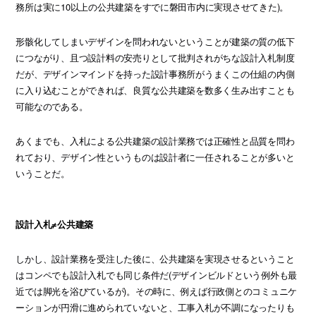
務所は実に10以上の公共建築をすでに磐田市内に実現させてきた)。
形骸化してしまいデザインを問われないということが建築の質の低下
につながり、且つ設計料の安売りとして批判されがちな設計入札制度
だが、デザインマインドを持った設計事務所がうまくこの仕組の内側
に入り込むことができれば、良質な公共建築を数多く生み出すことも
可能なのである。
あくまでも、入札による公共建築の設計業務では正確性と品質を問わ
れており、デザイン性というものは設計者に一任されることが多いと
いうことだ。
設計入札≠公共建築
しかし、設計業務を受注した後に、公共建築を実現させるということ
はコンペでも設計入札でも同じ条件だ(デザインビルドという例外も最
近では脚光を浴びているが)。その時に、例えば行政側とのコミュニケ
ーションが円滑に進められていないと、工事入札が不調になったりも