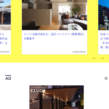
作り、
リノベる株式会社が、設計パートナー (業務委託)
社会へ
株式会
を募集中
士で助
卒）を
「E.A
者・既
26.08.03
2026.08.03