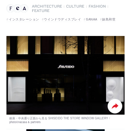
ARCHITECTURE
CULTURE
FASHION
|
|
|
FEATURE
インスタレーション
ウインドウディスプレイ
SANAA
妹島和世