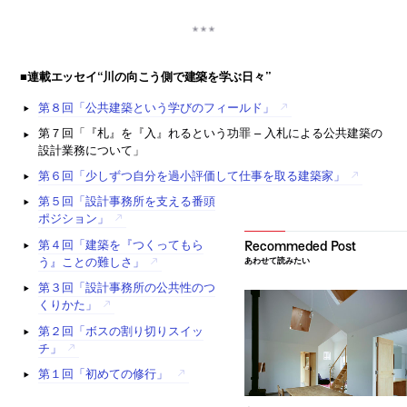
■連載エッセイ“川の向こう側で建築を学ぶ日々”
第８回「公共建築という学びのフィールド」
第７回「『札』を『入』れるという功罪 – 入札による公共建築の
設計業務について」
第６回「少しずつ自分を過小評価して仕事を取る建築家」
第５回「設計事務所を支える番頭
ポジション」
第４回「建築を『つくってもら
う』ことの難しさ」
あわせて読みたい
第３回「設計事務所の公共性のつ
くりかた」
第２回「ボスの割り切りスイッ
チ」
第１回「初めての修行」