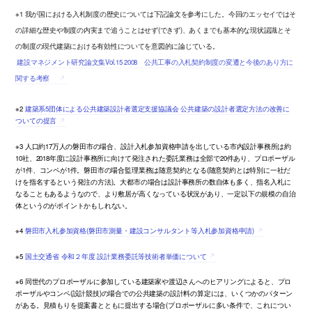
※1 我が国における入札制度の歴史については下記論文を参考にした。今回のエッセイではそ
の詳細な歴史や制度の内実まで追うことはせず(できず)、あくまでも基本的な現状認識とそ
の制度の現代建築における有効性についてを意図的に論じている。
建設マネジメント研究論文集Vol.15 2008 公共工事の入札契約制度の変遷と今後のあり方に
関する考察
※2
建築系5団体による公共建築設計者選定支援協議会 公共建築の設計者選定方法の改善に
ついての提言
※3 人口約17万人の磐田市の場合、設計入札参加資格申請を出している市内設計事務所は約
10社、2018年度に設計事務所に向けて発注された委託業務は全部で20件あり、プロポーザル
が1件、コンペが1件。磐田市の場合監理業務は随意契約となる(随意契約とは特別に一社だ
けを指名するという発注の方法)。大都市の場合は設計事務所の数自体も多く、指名入札に
なることもあるようなので、より敷居が高くなっている状況があり、一定以下の規模の自治
体というのがポイントかもしれない。
※4
磐田市入札参加資格(磐田市測量・建設コンサルタント等入札参加資格申請)
※5
国土交通省 令和２年度 設計業務委託等技術者単価について
※6 同世代のプロポーザルに参加している建築家や渡辺さんへのヒアリングによると、プロ
ポーザルやコンペ(設計競技)の場合での公共建築の設計料の算定には、いくつかのパターン
がある。見積もりを提案書とともに提出する場合(プロポーザルに多い条件で、これについ