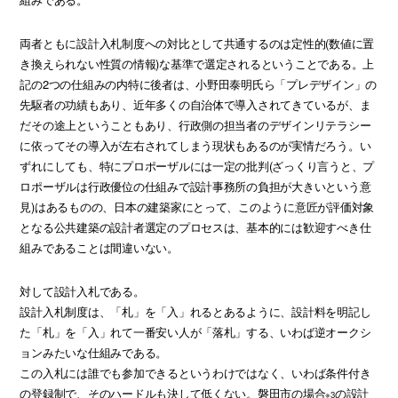
両者ともに設計入札制度への対比として共通するのは定性的(数値に置
き換えられない性質の情報)な基準で選定されるということである。上
記の2つの仕組みの内特に後者は、小野田泰明氏ら「プレデザイン」の
先駆者の功績もあり、近年多くの自治体で導入されてきているが、ま
だその途上ということもあり、行政側の担当者のデザインリテラシー
に依ってその導入が左右されてしまう現状もあるのが実情だろう。い
ずれにしても、特にプロポーザルには一定の批判(ざっくり言うと、プ
ロポーザルは行政優位の仕組みで設計事務所の負担が大きいという意
見)はあるものの、日本の建築家にとって、このように意匠が評価対象
となる公共建築の設計者選定のプロセスは、基本的には歓迎すべき仕
組みであることは間違いない。
対して設計入札である。
設計入札制度は、「札」を「入」れるとあるように、設計料を明記し
た「札」を「入」れて一番安い人が「落札」する、いわば逆オークシ
ョンみたいな仕組みである。
この入札には誰でも参加できるというわけではなく、いわば条件付き
の登録制で、そのハードルも決して低くない。磐田市の場合
の設計
※3