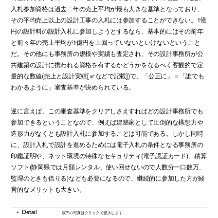
入札参加資格は過去二年の売上平均が最も大きな基準となっており、
その平均売上以上の設計工事の入札には参加することができない。1億
円の設計料の設計入札に参加しようとするなら、基本的にはその前年
と前々年の売上平均が1億円を上回っていないといけないということ
だ。その他にも事務所の規模や実績も査定され、その設計事務所が公
共建築の設計に携われる資格を有するかどうかをなるべく客観的で定
量的な数値(売上と設計実績[㎡などで記載])で、「公正に」＝「誰でも
わかるように」審査基準が決められている。
逆に言えば、この審査基準をクリアしさえすればどの設計事務所でも
参加できるということなので、例えば建築家として圧倒的な構想力や
造形力がなくとも設計入札に参加することは可能である。しかし同時
に、設計入札で設計を進めるためには電子入札の条件となる事務所の
印鑑証明や、ネット環境の特殊なセキュリティ(電子認証カード)、積算
ソフト(静岡県では月額レンタル、使い回せないので人数分一口数万、
監理のときも借りる)なども必要になるので、継続的に参加した方が経
営的なメリットも大きい。
以下の写真はクリックで拡大します