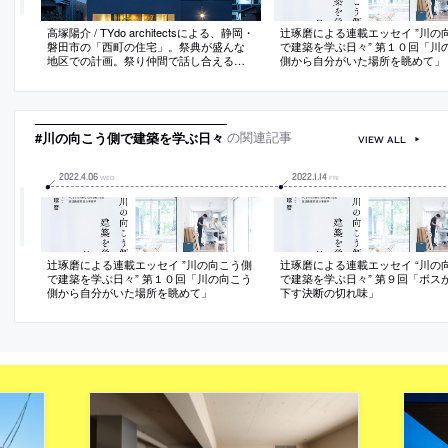
高塚陽介 / TYdo architectsによる、静岡・
辻琢磨による連載エッセイ ”川の
磐田市の「西町の住宅」。祭典が盛んな
で建築を学ぶ日々” 第１０回「川
地区での計画。祭り仲間で話し合える場
側から自分がいた場所を眺めて」
を持つ住居との要望に、人が集まる“半屋
外リビング”と“家族リビング”を備えた建
築を考案。二つの居間の間に中庭を設け
て必要に応じて空間の分節も可能にする
#川の向こう側で建築を学ぶ日々
の関連記事
VIEW ALL
2022
.
4
.
06
2022
.
1
.
14
WED
FRI
辻琢磨による連載エッセイ ”川の向こう側
辻琢磨による連載エッセイ “川の
で建築を学ぶ日々” 第１０回「川の向こう
で建築を学ぶ日々” 第９回「ボス
側から自分がいた場所を眺めて」
下す決断の切れ味」