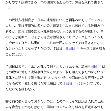
かりやすく説明できる一つの側面でもあるので、気合を入れて書きた
い。
この設計入札制度は、日本の建築畑にいると馴染みのある「コンペ」
よりも、実は圧倒的に多くの公共建築を生み出し続けている仕組みで
あるが、知れば知るほど入札を知らない人に説明するのが難しい。そ
のことが前回エッセイから何度か渡辺さんにヒアリングしていくうち
に分かってきた。結果的に、これは一回のエッセイでは書ききれない
なということになってきたので、７回目、
８回目
を一気に書き切る
ことにしたい。
７回目はまず、「設計入札って何？」という話から。次回
８回目
は
その現状に対して渡辺事務所がどのように取り組んできたのかという
具体的な話として筆を進めるつもりだ。特に今回はかなり専門的な話
になるので、難しく感じた方は飛ばして
８回目
にジャンプしてい
ただいても構わない。
書く前に強く言っておきたいのは、このエッセイでは設計入札の仕組
みを肯定するつもりはなく、同時にコンペの取り組みを否定するつも