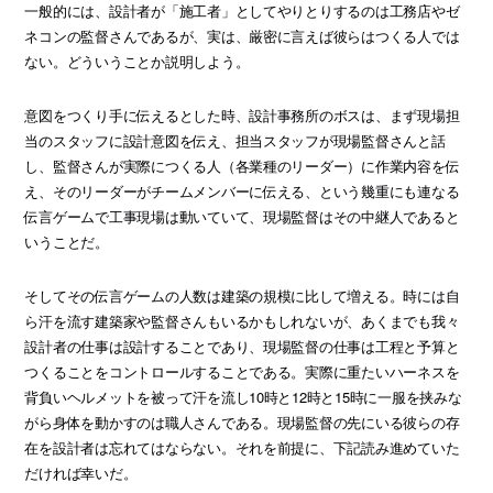
一般的には、設計者が「施工者」としてやりとりするのは工務店やゼ
ネコンの監督さんであるが、実は、厳密に言えば彼らはつくる人では
ない。どういうことか説明しよう。
意図をつくり手に伝えるとした時、設計事務所のボスは、まず現場担
当のスタッフに設計意図を伝え、担当スタッフが現場監督さんと話
し、監督さんが実際につくる人（各業種のリーダー）に作業内容を伝
え、そのリーダーがチームメンバーに伝える、という幾重にも連なる
伝言ゲームで工事現場は動いていて、現場監督はその中継人であると
いうことだ。
そしてその伝言ゲームの人数は建築の規模に比して増える。時には自
ら汗を流す建築家や監督さんもいるかもしれないが、あくまでも我々
設計者の仕事は設計することであり、現場監督の仕事は工程と予算と
つくることをコントロールすることである。実際に重たいハーネスを
背負いヘルメットを被って汗を流し10時と12時と15時に一服を挟みな
がら身体を動かすのは職人さんである。現場監督の先にいる彼らの存
在を設計者は忘れてはならない。それを前提に、下記読み進めていた
だければ幸いだ。