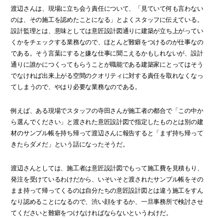
渡辺さんは、現場に立ち会う責任について、「見ていて何も言わない
のは、その施工を認めたことになる」とよくスタッフに伝えている。
設計監理とは、意味としては意匠設計図通りに建築が立ち上がってい
くかをチェックする業務なので、ほとんど難癖をつけるのが仕事なの
である。そう言葉にすると嫌な仕事に聞こえるかもしれないが、設計
通りに誰かにつくってもらうことが職能である建築家にとってはそう
でなければ出来上がる空間のクオリティに対する責任を取れなくなっ
てしまうので、やはり必要な業務なのである。
例えば、ある現場でスタッフの寺田さんが施工者の都合で「この中か
ら選んでください」と渡された意匠設計図で指定したものとは別の建
材のサンプル帳を持ち帰って渡辺さんに報告すると「まず持ち帰って
きたらダメだ」という話になったそうだ。
渡辺さんとしては、施工者は意匠設計図でもって施工費を見積もり、
発注を受けているわけだから、いそいそと渡されたサンプル帳をその
まま持って帰ってくるのは自分たちの意匠設計図とは違う施工をすん
なり認めることになるので、渋い顔をするか、一旦事務所で検討させ
てくださいと難癖をつけなければならないというわけだ。