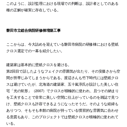
このように、設計監理における現場での判断は、設計者としてのある
種の正解が確実に存在している。
磐田市立総合病院研修棟増築工事
ここからは、今大詰めを迎えている磐田市病院の研修棟における壁紙
クロス選定での一幕を紹介したい。
建築家は基本的に壁紙クロスを避ける。
第2回目で話したようなフェイクの雰囲気が出たり、その安価さから空
間が所帯じみてしまうからである。渡辺さんも竹下時代には壁紙クロ
スは避けていたが、北海道の建築家、五十嵐淳氏が設計した美しい住
宅「光の矩形」（2007）でクロスが積極的に使われ、且つその納まり
を工夫することで非常に美しい空間に仕上がっているのを雑誌で見つ
け、壁紙クロスも許容できるようになったそうだ。そのような経緯も
ありつつ、そもそも本館の病院が持っている慣習的な雰囲気に合わせ
る意図もあり、このプロジェクトでは壁紙クロスが積極的に使われて
いる。