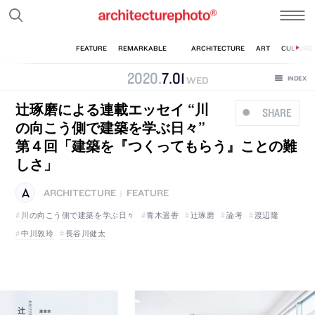
2020
.
7
.
01
WED
辻琢磨による連載エッセイ “川
SHARE
の向こう側で建築を学ぶ日々”
第４回「建築を『つくってもらう』ことの難
しさ」
ARCHITECTURE
FEATURE
|
川の向こう側で建築を学ぶ日々
青木遥香
辻琢磨
論考
渡辺隆
中川敦玲
長谷川健太