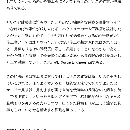
していくらかかるのかを施工者に考えてもらうのだ。この作業が見積
もりである。
だいたい建築家は誰もやったことのない独創的な建築を目指す（そう
でなければ作家性が成り立たず、ハウスメーカーや工務店が設計した
方が早いし安い）ので、この見積もりが結構高くなるのが一般的だ。
施工者としては誰もやったことのない施工が想定されればされるほ
ど、見積もりもその難易度に応じて設定することになるからである。
だから何度も調整して優先順位の低い要素から最低限の機能を満たし
た上で減額していく。これがVE (Value Engineering)である。
この時設計者は施工者に対して例えば「この建築は新しいカタチをし
ているけれど、よくよく考えると一般的な工法でできますよ」だと
か、「一見複雑に見えますが実は単純な幾何学の反復なので簡単に施
工できますよ」といった言葉とアイデアで、独創的ながらもなるべく
見積もりを抑える努力をしつつ、出てきた見積もりが正しく適切に見
積もられているかを精査する役割を担っている。