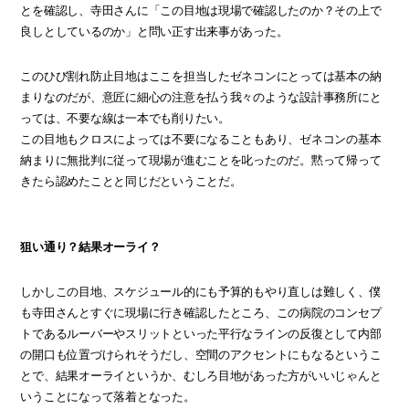
とを確認し、寺田さんに「この目地は現場で確認したのか？その上で
良しとしているのか」と問い正す出来事があった。
このひび割れ防止目地はここを担当したゼネコンにとっては基本の納
まりなのだが、意匠に細心の注意を払う我々のような設計事務所にと
っては、不要な線は一本でも削りたい。
この目地もクロスによっては不要になることもあり、ゼネコンの基本
納まりに無批判に従って現場が進むことを叱ったのだ。黙って帰って
きたら認めたことと同じだということだ。
狙い通り？結果オーライ？
しかしこの目地、スケジュール的にも予算的もやり直しは難しく、僕
も寺田さんとすぐに現場に行き確認したところ、この病院のコンセプ
トであるルーバーやスリットといった平行なラインの反復として内部
の開口も位置づけられそうだし、空間のアクセントにもなるというこ
とで、結果オーライというか、むしろ目地があった方がいいじゃんと
いうことになって落着となった。