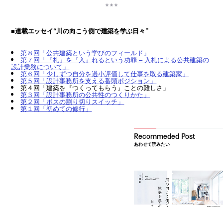
■連載エッセイ“川の向こう側で建築を学ぶ日々”
第８回「公共建築という学びのフィールド」
第７回「『札』を『入』れるという功罪 – 入札による公共建築の
設計業務について」
第６回「少しずつ自分を過小評価して仕事を取る建築家」
第５回「設計事務所を支える番頭ポジション」
第４回「建築を『つくってもらう』ことの難しさ」
第３回「設計事務所の公共性のつくりかた」
第２回「ボスの割り切りスイッチ」
第１回「初めての修行」
あわせて読みたい