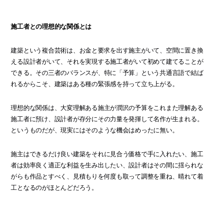
施工者との理想的な関係とは
建築という複合芸術は、お金と要求を出す施主がいて、空間に置き換
える設計者がいて、それを実現する施工者がいて初めて建てることが
できる。その三者のバランスが、特に「予算」という共通言語で結ば
れるからこそ、建築はある種の緊張感を持って立ち上がる。
理想的な関係は、大変理解ある施主が潤沢の予算をこれまた理解ある
施工者に預け、設計者が存分にその力量を発揮して名作が生まれる。
というものだが、現実にはそのような機会はめったに無い。
施主はできるだけ良い建築をそれに見合う価格で手に入れたい、施工
者は効率良く適正な利益を生み出したい、設計者はその間に揺られな
がらも作品とすべく、見積もりを何度も取って調整を重ね、晴れて着
工となるのがほとんどだろう。