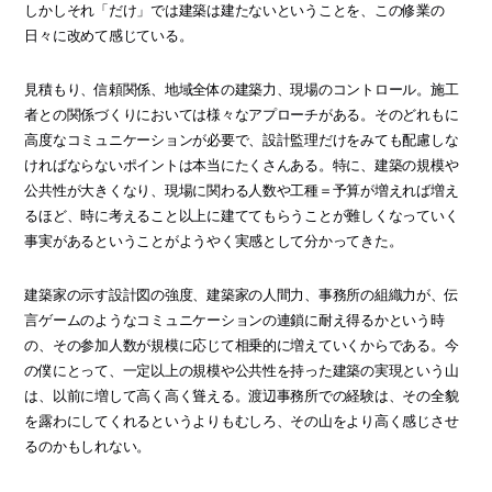
しかしそれ「だけ」では建築は建たないということを、この修業の
日々に改めて感じている。
見積もり、信頼関係、地域全体の建築力、現場のコントロール。施工
者との関係づくりにおいては様々なアプローチがある。そのどれもに
高度なコミュニケーションが必要で、設計監理だけをみても配慮しな
ければならないポイントは本当にたくさんある。特に、建築の規模や
公共性が大きくなり、現場に関わる人数や工種＝予算が増えれば増え
るほど、時に考えること以上に建ててもらうことが難しくなっていく
事実があるということがようやく実感として分かってきた。
建築家の示す設計図の強度、建築家の人間力、事務所の組織力が、伝
言ゲームのようなコミュニケーションの連鎖に耐え得るかという時
の、その参加人数が規模に応じて相乗的に増えていくからである。今
の僕にとって、一定以上の規模や公共性を持った建築の実現という山
は、以前に増して高く高く聳える。渡辺事務所での経験は、その全貌
を露わにしてくれるというよりもむしろ、その山をより高く感じさせ
るのかもしれない。