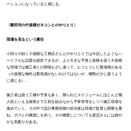
ーションになっていると感じる。
〈磐田市の中規模ゼネコンとのやりとり〉
現場を見るという責任
小回りの効く小規模な工務店さんとのやりとりでは今話したようなハ
ートフルな話題を提供できるが、より大きな予算と規模を扱う大規模
な現場では施工者との関係も少し違って、ヒリヒリした緊張感がある
（小規模な物件は緊張感がないわけではないが、種類が少し違うよう
に感じる）。
施工者は扱う工種や予算も多く、限られたスケジュールにほとんど職
人技といえる緻密さで工程を組みながら予算管理をしつつ施工現場を
進めていく。その中で設計事務所側の担当者は現場で監督と調整を重
ね、ボスとの橋渡しを担う。その橋渡しについても渡辺さんには細や
かな気配りがある。