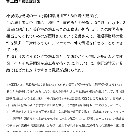
施工図と意匠設計図
小規模な現場の一つは静岡県掛川市の歯医者の建屋だ。
この施工者は掛川市の工務店で、事務所との関係は10年以上になる。2
回目に紹介した美容室の施工もこの工務店が担当した。この歯医者を
担当してくれているのが西野さんという監督さんで、渡辺事務所の物
件を数多く手掛けるうちに、ツーカーの仲で現場を任せることができ
ている。
見積もりのタイミングで施工図として西野さんが描いた矩計図と展開
図（そもそも展開図を施工者が描くのは珍しい）は、意匠設計図と見
紛うほどのわかりやすさと意思が感じられた。
※施工図とは、施工者が描く建物をつくるための図面で設計者が描く意匠設計図よりもつく
ることを優先して描かれるもので、概ね意匠設計図よりも細かい指示が表現されている（設
計事務所によっては施工図レベルの詳細指示を意匠設計図で描くところもある）。基本的に
は、設計者は施工者にまず意匠設計図を渡し、その意匠設計図を持って見積もりが出てく
る。予算がまとまり次第施工者は現場に入る段階で施工図を描き、設計者はそれをチェック
し、意匠設計図通り立ち上がるかを精査した上で施工が進む。現場フェーズでのこの設計者
のチェック業務を「設計監理」と呼び、施工者が現場を円滑に進めるための業務を「施工管