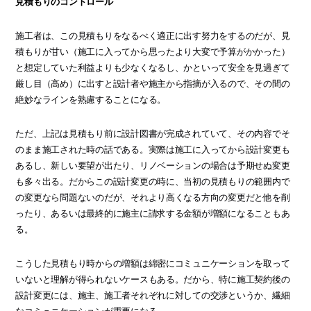
見積もりのコントロール
施工者は、この見積もりをなるべく適正に出す努力をするのだが、見
積もりが甘い（施工に入ってから思ったより大変で予算がかかった）
と想定していた利益よりも少なくなるし、かといって安全を見過ぎて
厳し目（高め）に出すと設計者や施主から指摘が入るので、その間の
絶妙なラインを熟慮することになる。
ただ、上記は見積もり前に設計図書が完成されていて、その内容でそ
のまま施工された時の話である。実際は施工に入ってから設計変更も
あるし、新しい要望が出たり、リノベーションの場合は予期せぬ変更
も多々出る。だからこの設計変更の時に、当初の見積もりの範囲内で
の変更なら問題ないのだが、それより高くなる方向の変更だと他を削
ったり、あるいは最終的に施主に請求する金額が増額になることもあ
る。
こうした見積もり時からの増額は綿密にコミュニケーションを取って
いないと理解が得られないケースもある。だから、特に施工契約後の
設計変更には、施主、施工者それぞれに対しての交渉というか、繊細
なコミュニケーションが重要になる。