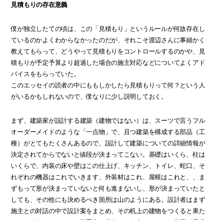
見積もりの存在意義
僕が独立したての頃は、この「見積もり」というルールが何故存在し
ているのかよくわからなかったのだが、それこそ渡辺さんに事細かく
教えてもらって、どうやって見積もりをコントロールするのかや、見
積もりが予定予算より超過した場合の施主対応などについてよくアド
バイスをもらっていた。
このエッセイの読者の中にももしかしたら見積もりって何？という人
がいるかもしれないので、僕なりに少し説明しておく。
まず、建築家が設計する建築（建物ではない）は、スーツで言うフル
オーダーメイドのような「一点物」で、且つ建築を構成する部品（工
種）がとてもたくさんあるので、設計して建築についての詳細情報が
決定されてからでないと値段が決まってこない。基礎はいくら、柱は
いくらで、内装の床や壁はこの仕上げ、キッチン、トイレ、蛇口、そ
れぞれの機器はこれでいきます、外装材はこれ、屋根はこれと、、ま
ずもって形が決まっていないと何も進まないし、形が決まっていたと
しても、その他にも決めるべき箇所は山のようにある。設計者はまず
施主との対話の中で設計案をまとめ、その机上の建物をつくると果た