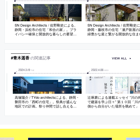
SN Design Architects / 佐野剛史による、
SN Design Architects / 佐野
静岡・浜松市の住宅「和合の家」。プラ
静岡・藤枝市の住宅「瀬戸新屋の
イバシー確保と開放的な暮らしの要望
緑豊かな庭と繋がる開放的な住ま
に、建て込んだ既存街並みにも寄与する
う要望を、アプローチや駐車スペ
開放性をもった存在とすべく、ヴォリュ
全て庭の一部として扱い、前後二
ームを雁行配置し“街に開いた庭”を計画
をつなぐ“通り土間”を建物内に設
で実現
#青木遥香
の関連記事
VIEW ALL
2024
.
3
.
19
2022
.
4
.
06
TUE
WED
高塚陽介 / TYdo architectsによる、静岡・
辻琢磨による連載エッセイ ”川の
磐田市の「西町の住宅」。祭典が盛んな
で建築を学ぶ日々” 第１０回「川
地区での計画。祭り仲間で話し合える場
側から自分がいた場所を眺めて」
を持つ住居との要望に、人が集まる“半屋
外リビング”と“家族リビング”を備えた建
築を考案。二つの居間の間に中庭を設け
て必要に応じて空間の分節も可能にする