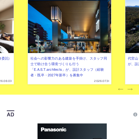
務委託)
社会への影響力のある建築を手掛け、スタッフ同
代官山を
士で助け合う環境づくりも行う
が、設
「E.A.S.T.architects」が、設計スタッフ（経験
者・既卒・2027年新卒）を募集中
26.08.03
2026.07.31