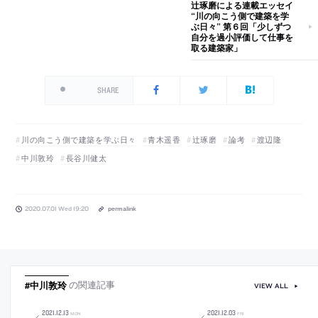
辻琢磨による連載エッセイ
“川の向こう側で建築を学
ぶ日々” 第６回「少しずつ
自分を過小評価して仕事を
取る建築家」
SHARE
川の向こう側で建築を学ぶ日々
青木遥香
辻琢磨
論考
渡辺隆
中川敦玲
長谷川健太
2020.07.01 Wed 19:20
permalink
#中川敦玲
の関連記事
VIEW ALL
2021
.
12
.
13
2021
.
12
.
03
MON
FRI