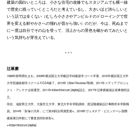
建築の面白いところは、小さな住宅の改修でもスタジアムでも横一線
で歴史に残っていくところだと考えているし、大きいほど誇らしいと
いう話では全くない（むしろ小ささやアンビルドのドローイングで世
界を変える鮮やかさへの憧れが昔から強い）のだが、今は、死ぬまで
に一度は自分でその山を登って、頂上からの景色を確かめてみたいと
いう気持ちが芽生えている。
辻琢磨
1986年静岡県生まれ。2008年横浜国立大学建設学科建築学コース卒業。2010年横浜国立大学
大学院建築都市スクールY-GSA修了。2010年 Urban Nouveau*勤務。2011年メディアプロジェ
クト・アンテナ企画運営。2011年403architecture [dajiba]設立。2017年辻琢磨建築企画事務所設
立。
現在、滋賀県立大学、大阪市立大学、東北大学非常勤講師、渡辺隆建築設計事務所非常勤職
員。2014年「富塚の天井」にて第30回吉岡賞受賞※。2016年ヴェネチア・ビエンナーレ国際
建築展日本館にて審査員特別表彰※。
※403architecture [dajiba]