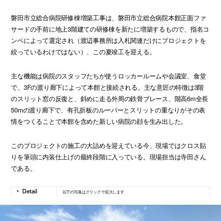
磐田市立総合病院研修棟増築工事は、磐田市立総合病院本館正面ファ
サードの手前に地上3階建ての研修棟を新たに増築するもので、指名コ
ンペによって選定され（渡辺事務所は入札関連だけにプロジェクトを
絞っているわけではない）、この夏竣工を迎える。
主な機能は病院のスタッフたちが使うロッカールームや会議室、食堂
で、3Fの渡り廊下によって本館と接続される。主な意匠の特徴は3階
のスリット窓の反復と、斜めに走る外周の鉄骨ブレース、階高6m全長
50mの渡り廊下で、有孔折板のルーバーとスリットの重なりがその表
情をつくることで本館を含めた新しい病院の顔を生み出した。
このプロジェクトの施工の大詰めを迎えている今、現場ではクロス貼
りを筆頭に内装仕上げの最終段階に入っている。現場担当は寺田さん
である。
以下の写真はクリックで拡大します