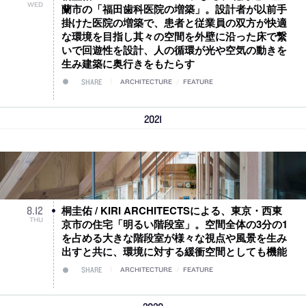
WED
蘭市の「福田歯科医院の増築」。設計者が以前手
掛けた医院の増築で、患者と従業員の双方が快適
な環境を目指し其々の空間を外壁に沿った床で繋
いで回遊性を設計、人の循環が光や空気の動きを
生み建築に奥行きをもたらす
SHARE
ARCHITECTURE
/
FEATURE
2021
桐圭佑 / KIRI ARCHITECTSによる、東京・西東
8
.
12
THU
京市の住宅「明るい階段室」。空間全体の3分の1
を占める大きな階段室が様々な視点や風景を生み
出すと共に、環境に対する緩衝空間としても機能
SHARE
ARCHITECTURE
/
FEATURE