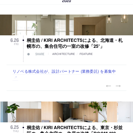
2020
桐圭佑 / KIRI ARCHITECTSによる、北海道・札
6
.
26
FRI
幌市の、集合住宅の一室の改修「25°」
SHARE
ARCHITECTURE
/
FEATURE
佐々木慧が主宰する「axonometric株式会社」が、設計スタ
古民家を軸に全国で“価値循環の仕組み”を作り、リモートワ
リノベる株式会社が、設計パートナー (業務委託) を募集中
社会への影響力のある建築を手掛け、スタッフ同士で助け合
代官山を拠点に活動する「梅澤竜也 / ALA INC.」が、設計ス
ッフ（経験者・既卒・2027年新卒）を募集中
ーク主体の働き方を実践する「株式会社つぎと」が、設計ス
う環境づくりも行う「E.A.S.T.architects」が、設計スタッフ
タッフ・アルバイト・事務職を募集中
タッフ（経験者・既卒）を募集中
（経験者・既卒・2027年新卒）を募集中
桐圭佑 / KIRI ARCHITECTSによる、東京・杉並
6
.
25
THU