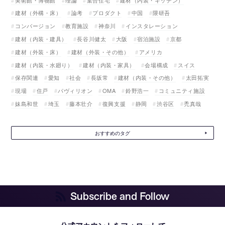
建材（外構・床）
論考
プロダクト
中国
隈研吾
コンバージョン
教育施設
神奈川
インスタレーション
建材（内装・建具）
長谷川健太
大阪
宿泊施設
京都
建材（外装・床）
建材（外装・その他）
アメリカ
建材（内装・水廻り）
建材（内装・家具）
会場構成
スイス
保存関連
愛知
社会
長坂常
建材（内装・その他）
太田拓実
現場
住戸
パヴィリオン
OMA
鈴野浩一
コミュニティ施設
妹島和世
埼玉
藤本壮介
復興支援
静岡
渋谷区
禿真哉
おすすめのタグ
Subscribe and Follow