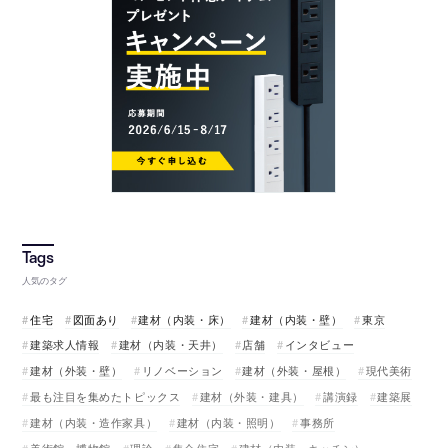
人気のタグ
住宅
図面あり
建材（内装・床）
建材（内装・壁）
東京
建築求人情報
建材（内装・天井）
店舗
インタビュー
建材（外装・壁）
リノベーション
建材（外装・屋根）
現代美術
最も注目を集めたトピックス
建材（外装・建具）
講演録
建築展
建材（内装・造作家具）
建材（内装・照明）
事務所
美術館・博物館
理論
集合住宅
建材（内装・キッチン）