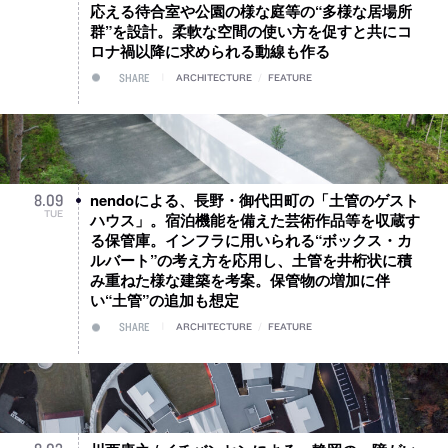
応える待合室や公園の様な庭等の“多様な居場所
群”を設計。柔軟な空間の使い方を促すと共にコ
ロナ禍以降に求められる動線も作る
SHARE
ARCHITECTURE
/
FEATURE
nendoによる、長野・御代田町の「土管のゲスト
8
.
09
TUE
ハウス」。宿泊機能を備えた芸術作品等を収蔵す
る保管庫。インフラに用いられる“ボックス・カ
ルバート”の考え方を応用し、土管を井桁状に積
み重ねた様な建築を考案。保管物の増加に伴
い“土管”の追加も想定
SHARE
ARCHITECTURE
/
FEATURE