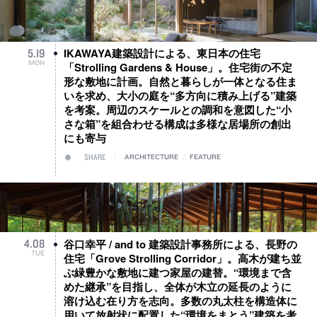
IKAWAYA建築設計による、東日本の住宅
5
.
19
MON
「Strolling Gardens & House」。住宅街の不定
形な敷地に計画。自然と暮らしが一体となる住ま
いを求め、大小の庭を“多方向に積み上げる”建築
を考案。周辺のスケールとの調和を意図した“小
さな箱”を組合わせる構成は多様な居場所の創出
にも寄与
SHARE
ARCHITECTURE
/
FEATURE
谷口幸平 / and to 建築設計事務所による、長野の
4
.
08
TUE
住宅「Grove Strolling Corridor」。高木が建ち並
ぶ緑豊かな敷地に建つ家屋の建替。“環境まで含
めた継承”を目指し、全体が木立の延長のように
溶け込む在り方を志向。多数の丸太柱を構造体に
用いて放射状に配置した“環境をまとう”建築を考