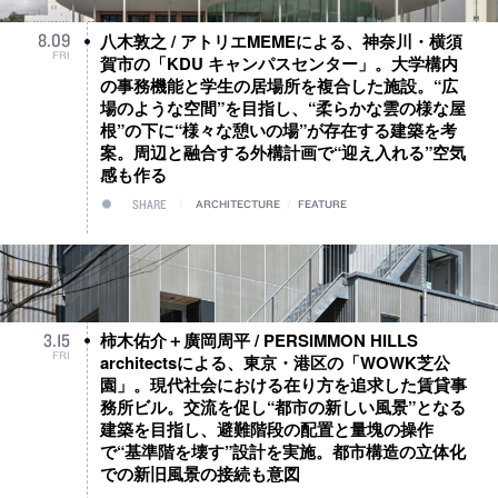
八木敦之 / アトリエMEMEによる、神奈川・横須
8
.
09
FRI
賀市の「KDU キャンパスセンター」。大学構内
の事務機能と学生の居場所を複合した施設。“広
場のような空間”を目指し、“柔らかな雲の様な屋
根”の下に“様々な憩いの場”が存在する建築を考
案。周辺と融合する外構計画で“迎え入れる”空気
感も作る
SHARE
ARCHITECTURE
/
FEATURE
柿木佑介＋廣岡周平 / PERSIMMON HILLS
3
.
15
FRI
architectsによる、東京・港区の「WOWK芝公
園」。現代社会における在り方を追求した賃貸事
務所ビル。交流を促し“都市の新しい風景”となる
建築を目指し、避難階段の配置と量塊の操作
で“基準階を壊す”設計を実施。都市構造の立体化
での新旧風景の接続も意図