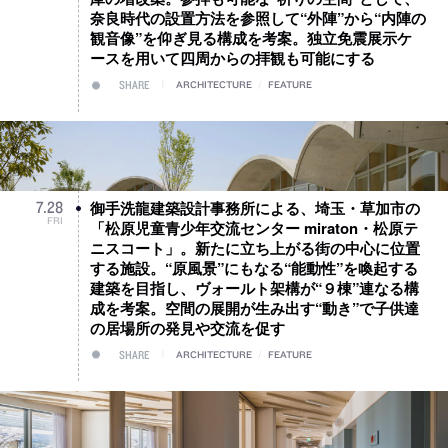
奈良時代の設置方法を参照して“外陣”から“内陣の
観音像”を仰ぎ見る構成を考案。独立免震展示ケ
ースを用いて四周からの拝観も可能にする
SHARE
ARCHITECTURE
/
FEATURE
御手洗龍建築設計事務所による、埼玉・草加市の
7
.
28
FRI
「松原児童青少年交流センター miraton・松原テ
ニスコート」。新たに立ち上がる街の中心に位置
する施設。“原風景”にもなる“能動性”を喚起する
建築を目指し、ヴォールト架構が“９棟”連なる構
成を考案。空間の展開が生み出す“動き”で子供達
の居場所の発見や交流を促す
SHARE
ARCHITECTURE
/
FEATURE