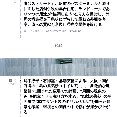
THU
鷹台ストリート」。駅前のバスターミナルと通り
に面した店舗併設の集合住宅。ランドマークであ
り２つの用途が“協調しあう”在り方を目指し、外
周の構造壁を千鳥状にずらして重ねる外観を考
案。街への貢献も意図し滞在空間等を設ける
SHARE
ARCHITECTURE
/
FEATURE
2025
鈴木淳平・村部塁・溝端友輔による、大阪・関西
10
.
15
WED
万博の「島の蜃気楼（トイレ7）」。“象徴的な建
築群”に囲まれた広場での計画。“周囲の現象の
み”を際立たせる在り方を求め、“蜘蛛の巣状”の平
面形で“3Dプリント製のポリカパネル”を纏った建
築を考案。環境との関係の中で存在が浮かび上が
る