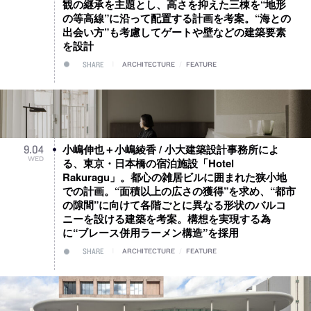
観の継承を主題とし、高さを抑えた三棟を“地形
の等高線”に沿って配置する計画を考案。“海との
出会い方”も考慮してゲートや壁などの建築要素
を設計
SHARE
ARCHITECTURE
/
FEATURE
小嶋伸也＋小嶋綾香 / 小大建築設計事務所によ
9
.
04
WED
る、東京・日本橋の宿泊施設「Hotel
Rakuragu」。都心の雑居ビルに囲まれた狭小地
での計画。“面積以上の広さの獲得”を求め、“都市
の隙間”に向けて各階ごとに異なる形状のバルコ
ニーを設ける建築を考案。構想を実現する為
に“ブレース併用ラーメン構造”を採用
SHARE
ARCHITECTURE
/
FEATURE