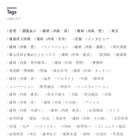
人気のタグ
住宅
図面あり
建材（内装・床）
建材（内装・壁）
東京
建築求人情報
建材（内装・天井）
店舗
インタビュー
建材（外装・壁）
リノベーション
建材（外装・屋根）
現代美術
最も注目を集めたトピックス
建材（外装・建具）
講演録
建築展
建材（内装・造作家具）
建材（内装・照明）
事務所
美術館・博物館
理論
集合住宅
建材（内装・キッチン）
建材（外構・床）
論考
プロダクト
中国
隈研吾
コンバージョン
教育施設
神奈川
インスタレーション
建材（内装・建具）
長谷川健太
大阪
宿泊施設
京都
建材（外装・床）
建材（外装・その他）
アメリカ
建材（内装・水廻り）
建材（内装・家具）
会場構成
スイス
保存関連
愛知
社会
長坂常
建材（内装・その他）
太田拓実
現場
住戸
パヴィリオン
OMA
鈴野浩一
コミュニティ施設
妹島和世
埼玉
藤本壮介
復興支援
静岡
渋谷区
禿真哉