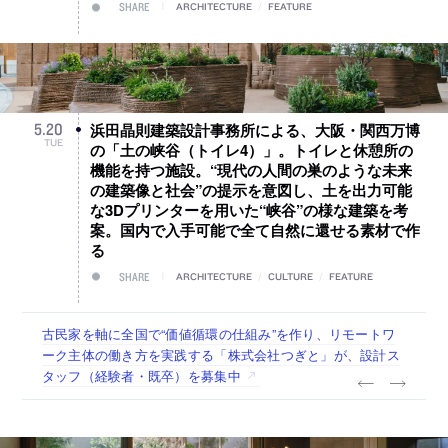
SHARE
ARCHITECTURE
/
FEATURE
浜田晶則建築設計事務所による、大阪・関西万博
5
.
20
TUE
の「土の峡谷（トイレ4）」。トイレと休憩所の
機能を持つ施設。“現代の人間の巣のような未来
の建築像と社会”の提示を意図し、土を出力可能
な3Dプリンターを用いた“峡谷”の様な建築を考
案。国内で入手可能で全て自然に還せる素材で作
る
SHARE
ARCHITECTURE
/
CULTURE
/
FEATURE
佐々木慧が主宰する「axonometric株式会社」が、設計スタ
古民家を軸に全国で“価値循環の仕組み”を作り、リモートワ
リノベる株式会社が、設計パートナー (業務委託) を募集中
社会への影響力のある建築を手掛け、スタッフ同士で助け合
代官山を拠点に活動する「梅澤竜也 / ALA INC.」が、設計ス
ッフ（経験者・既卒・2027年新卒）を募集中
ーク主体の働き方を実践する「株式会社つぎと」が、設計ス
う環境づくりも行う「E.A.S.T.architects」が、設計スタッフ
タッフ・アルバイト・事務職を募集中
タッフ（経験者・既卒）を募集中
（経験者・既卒・2027年新卒）を募集中