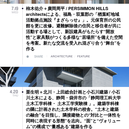
柿木佑介＋廣岡周平 / PERSIMMON HILLS
7
.
19
WED
architectsによる、福島・双葉郡の「楢葉町地域
活動拠点施設『まざらっせ』」。元保育所の公民
館を更に改修。避難解除後の住民と移住者が共に
活動する場として、新設建具がもたらす“開放
性”と家具類がつくる多様な“居場所”を備えた空間
を考案。新たな交流を受入れ混ざり合う“舞台”を
作る
SHARE
ARCHITECTURE
/
FEATURE
栗生明＋北川・上田総合計画と小石川建築 / 小石
4
.
20
THU
川土木による、静岡・袋井市の「静岡理工科大学
土木工学科棟・ 土木工学実験棟 」。建築学科棟
の隣に計画された土木学科の校舎。“土木と建築
の融合”を目指し、隣接建物との“対比と一体性を
同時に表現する形態”を志向。“面”と“ヴォリュー
ム”の構成で“量感ある”建築を作る