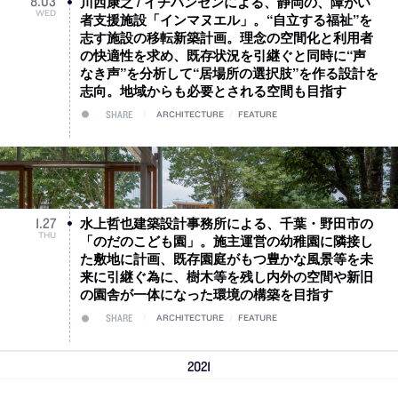
川西康之 / イチバンセンによる、静岡の、障がい
8
.
03
WED
者支援施設「インマヌエル」。“自立する福祉”を
志す施設の移転新築計画。理念の空間化と利用者
の快適性を求め、既存状況を引継ぐと同時に“声
なき声”を分析して“居場所の選択肢”を作る設計を
志向。地域からも必要とされる空間も目指す
SHARE
ARCHITECTURE
/
FEATURE
水上哲也建築設計事務所による、千葉・野田市の
1
.
27
THU
「のだのこども園」。施主運営の幼稚園に隣接し
た敷地に計画、既存園庭がもつ豊かな風景等を未
来に引継ぐ為に、樹木等を残し内外の空間や新旧
の園舎が一体になった環境の構築を目指す
SHARE
ARCHITECTURE
/
FEATURE
2021