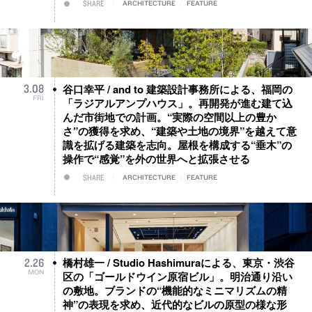
SHARE
ARCHITECTURE
/
FEATURE
谷口幸平 / and to 建築設計事務所による、福岡の
3
.
08
FRI
「ラジアルアンプハウス」。再開発が進む建て込
んだ市街地での計画。“実際の空間以上の豊か
さ”の獲得を求め、“建築や土地の境界”を越えて意
識を拡げる建築を志向。屋根を構成する“垂木”の
操作で“感覚”を外の世界へと拡張させる
SHARE
ARCHITECTURE
/
FEATURE
橋村雄一 / Studio Hashimuraによる、東京・渋谷
2
.
26
MON
区の「ゴールドウイン原宿ビル」。明治通り沿い
の敷地。ブランドの“機能的なミニマリズムの精
神”の表現を求め、近代的なビルの原型の様な形