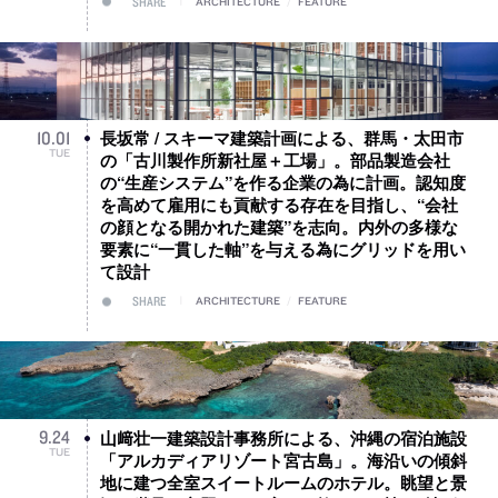
SHARE
ARCHITECTURE
/
FEATURE
長坂常 / スキーマ建築計画による、群馬・太田市
10
.
01
TUE
の「古川製作所新社屋＋工場」。部品製造会社
の“生産システム”を作る企業の為に計画。認知度
を高めて雇用にも貢献する存在を目指し、“会社
の顔となる開かれた建築”を志向。内外の多様な
要素に“一貫した軸”を与える為にグリッドを用い
て設計
SHARE
ARCHITECTURE
/
FEATURE
山﨑壮一建築設計事務所による、沖縄の宿泊施設
9
.
24
TUE
「アルカディアリゾート宮古島」。海沿いの傾斜
地に建つ全室スイートルームのホテル。眺望と景