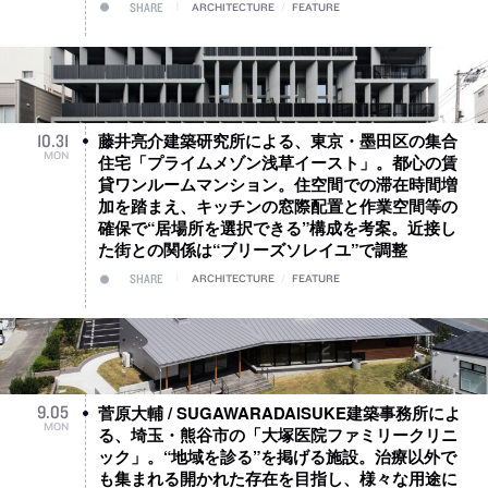
SHARE
ARCHITECTURE
/
FEATURE
藤井亮介建築研究所による、東京・墨田区の集合
10
.
31
MON
住宅「プライムメゾン浅草イースト」。都心の賃
貸ワンルームマンション。住空間での滞在時間増
加を踏まえ、キッチンの窓際配置と作業空間等の
確保で“居場所を選択できる”構成を考案。近接し
た街との関係は“ブリーズソレイユ”で調整
SHARE
ARCHITECTURE
/
FEATURE
菅原大輔 / SUGAWARADAISUKE建築事務所によ
9
.
05
MON
る、埼玉・熊谷市の「大塚医院ファミリークリニ
ック」。“地域を診る”を掲げる施設。治療以外で
も集まれる開かれた存在を目指し、様々な用途に