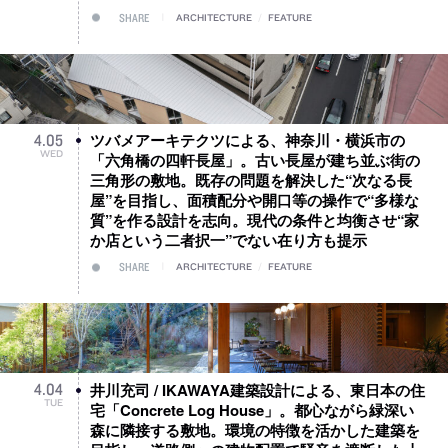
SHARE
ARCHITECTURE
/
FEATURE
ツバメアーキテクツによる、神奈川・横浜市の
4
.
05
WED
「六角橋の四軒長屋」。古い長屋が建ち並ぶ街の
三角形の敷地。既存の問題を解決した“次なる長
屋”を目指し、面積配分や開口等の操作で“多様な
質”を作る設計を志向。現代の条件と均衡させ“家
か店という二者択一”でない在り方も提示
SHARE
ARCHITECTURE
/
FEATURE
井川充司 / IKAWAYA建築設計による、東日本の住
4
.
04
TUE
宅「Concrete Log House」。都心ながら緑深い
森に隣接する敷地。環境の特徴を活かした建築を