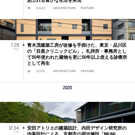
SHARE
ARCHITECTURE
/
FEATURE
青木茂建築工房が改修を手掛けた、東京・品川区
7
.
29
THU
の「目黒クリニックビル」。礼拝所・事務所とし
て50年使われた建物を更に50年以上使える診療所
として再生
SHARE
ARCHITECTURE
/
FEATURE
2020
安田アトリエの建築設計、内田デザイン研究所の
12
.
04
FRI
内装設計による、京都市の宿泊施設「MUNI