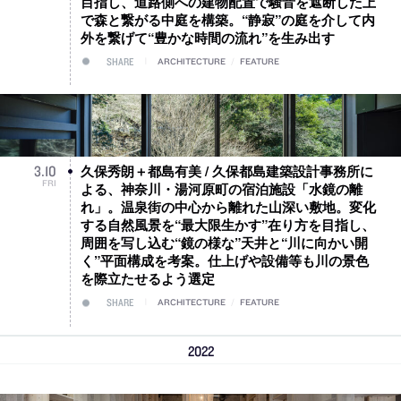
目指し、道路側への建物配置で騒音を遮断した上
で森と繋がる中庭を構築。“静寂”の庭を介して内
外を繋げて“豊かな時間の流れ”を生み出す
SHARE
ARCHITECTURE
/
FEATURE
久保秀朗＋都島有美 / 久保都島建築設計事務所に
3
.
10
FRI
よる、神奈川・湯河原町の宿泊施設「水鏡の離
れ」。温泉街の中心から離れた山深い敷地。変化
する自然風景を“最大限生かす”在り方を目指し、
周囲を写し込む“鏡の様な”天井と“川に向かい開
く”平面構成を考案。仕上げや設備等も川の景色
を際立たせるよう選定
SHARE
ARCHITECTURE
/
FEATURE
2022