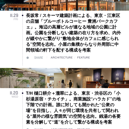
長坂常 / スキーマ建築計画による、東京・江東区
11
.
29
FRI
の店舗「ブルーボトルコーヒー 豊洲パークカフ
ェ」。海辺の高層ビルが連なる地域の公園に計
画。公園を分断しない建築の在り方を求め、内外
が緩やかに繋がり“敷地全体がカフェに感じられ
る”空間を志向。小屋の集積からなり外周部に中
間領域の軒下を配する構成を考案
SHARE
ARCHITECTURE
/
FEATURE
T/H 樋口耕介＋瀧翠による、東京・渋谷区の「小
11
.
20
WED
杉湯原宿・チカイチ」。商業施設“ハラカド”の地
下階での計画。誰に対しても開かれた“公衆の
場”を目指し、人々が同じ環境を共有して関われ
る“屋外の様な雰囲気”の空間を志向。銭湯の各要
素を分解して“道”を介して繋がる構成を考案