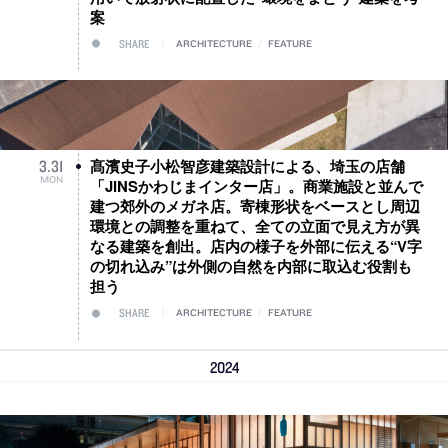
案
SHARE
ARCHITECTURE
/
FEATURE
髙濱史子小松智彦建築設計による、埼玉の店舗
3
.
31
MON
「JINSかわじまインター店」。商業施設と並んで
建つ郊外のメガネ店。寄棟形状をベースとし周辺
環境との調整を重ねて、全ての立面で見え方が異
なる建築を創出。店内の様子を外部に伝える“V字
の切れ込み”は外側の自然を内部に取込む役割も
担う
SHARE
ARCHITECTURE
/
FEATURE
2024