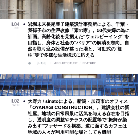
岩堀未来長尾亜子建築設計事務所による、千葉・
11
.
04
FRI
我孫子市の住戸改修「素の家」。50代夫婦の為に
計画。高齢化後を見据えた“ウェルビーイング”を
目指し、身体と社会の“バリア”の解消を志向。自
然を取り込み設備が整った場と、可動式の“棚
柱”等で多様な生活様式に応える
SHARE
ARCHITECTURE
/
FEATURE
大野力 / sinatoによる、新潟・加茂市のオフィス
11
.
02
WED
「OYANAGI CONSTRUCTION」。建設会社の新
社屋。地域の日常風景に活気を与える存在を目指
し、透明度の調整やテラスの配置等で“振舞が染
み出す”ファサードを構築。道に面するカフェは
地域の人々が利用可能な場としても機能