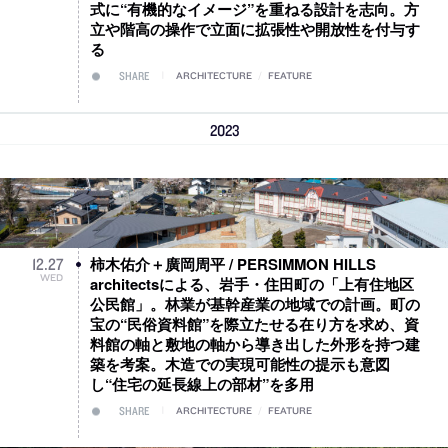
式に“有機的なイメージ”を重ねる設計を志向。方
立や階高の操作で立面に拡張性や開放性を付与す
る
SHARE
ARCHITECTURE
/
FEATURE
2023
柿木佑介＋廣岡周平 / PERSIMMON HILLS
12
.
27
WED
architectsによる、岩手・住田町の「上有住地区
公民館」。林業が基幹産業の地域での計画。町の
宝の“民俗資料館”を際立たせる在り方を求め、資
料館の軸と敷地の軸から導き出した外形を持つ建
築を考案。木造での実現可能性の提示も意図
し“住宅の延長線上の部材”を多用
SHARE
ARCHITECTURE
/
FEATURE