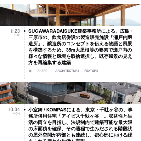
SUGAWARADAISUKE建築事務所による、広島・
11
.
23
TUE
三原市の、飲食店併設の製造販売施設「瀬戸内醸
造所」。醸造所のコンセプトを伝える物語と風景
を構築するため、35m大屋根等の要素で瀬戸内の
様々な情報と環境を取捨選択し、既存風景の見え
方を再編集する建築
SHARE
ARCHITECTURE
/
FEATURE
小室舞​​​​​​​ / KOMPASによる、東京・千駄ヶ谷の、事
10
.
04
MON
務所併用住宅「アイビス千駄ヶ谷」。収益性と生
活の両立を目指し、法規制内で建築可能な最大限
の床面積を確保、その過程で生みだされる階段状
の屋外空間が内部とも連続し、都心部における緑
あふれる豊かな生活を実現