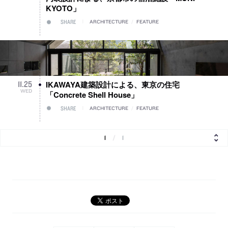
KYOTO」
SHARE
ARCHITECTURE
/
FEATURE
IKAWAYA建築設計による、東京の住宅
11
.
25
WED
「Concrete Shell House」
SHARE
ARCHITECTURE
/
FEATURE
1
/
1