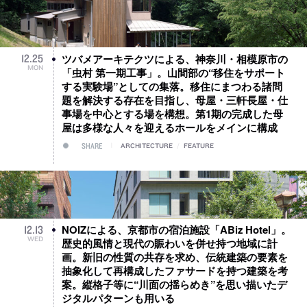
ツバメアーキテクツによる、神奈川・相模原市の
12
.
25
MON
「虫村 第一期工事」。山間部の“移住をサポート
する実験場”としての集落。移住にまつわる諸問
題を解決する存在を目指し、母屋・三軒長屋・仕
事場を中心とする場を構想。第1期の完成した母
屋は多様な人々を迎えるホールをメインに構成
SHARE
ARCHITECTURE
/
FEATURE
NOIZによる、京都市の宿泊施設「ABiz Hotel」。
12
.
13
WED
歴史的風情と現代の賑わいを併せ持つ地域に計
画。新旧の性質の共存を求め、伝統建築の要素を
抽象化して再構成したファサードを持つ建築を考
案。縦格子等に“川面の揺らめき”を思い描いたデ
ジタルパターンも用いる