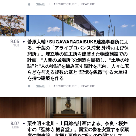
SHARE
ARCHITECTURE
/
FEATURE
菅原大輔 / SUGAWARADAISUKE建築事務所によ
9
.
05
TUE
る、千葉の「アライプロバンス浦安 外構および休
憩所」。埋立地の鉄工所を建替えた物流施設での
計画。“人間の居場所”の創造を目指し、“土地の物
語”と“人の物語”を編み直す設計を志向。人々に安
らぎを与える複数の庭と“記憶を象徴”する大屋根
を持つ建築を作る
SHARE
ARCHITECTURE
/
FEATURE
栗生明＋北川・上田総合計画による、奈良・桜井
8
.
07
MON
市の「聖林寺 観音堂」。国宝の像を安置する収蔵
庫の増改築。参拝も可能な“祈りの空間”として、