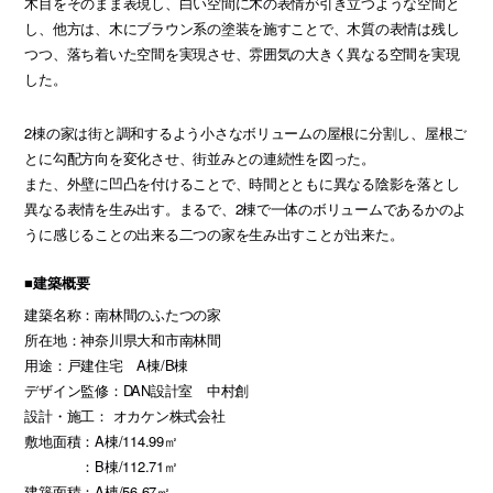
木目をそのまま表現し、白い空間に木の表情が引き立つような空間と
し、他方は、木にブラウン系の塗装を施すことで、木質の表情は残し
つつ、落ち着いた空間を実現させ、雰囲気の大きく異なる空間を実現
した。
2棟の家は街と調和するよう小さなボリュームの屋根に分割し、屋根ご
とに勾配方向を変化させ、街並みとの連続性を図った。
また、外壁に凹凸を付けることで、時間とともに異なる陰影を落とし
異なる表情を生み出す。まるで、2棟で一体のボリュームであるかのよ
うに感じることの出来る二つの家を生み出すことが出来た。
■建築概要
建築名称：南林間のふたつの家
所在地：神奈川県大和市南林間
用途：戸建住宅 A棟/B棟
デザイン監修：DAN設計室 中村創
設計・施工： オカケン株式会社
敷地面積：A棟/114.99㎡
：B棟/112.71㎡
建築面積：A棟/56.67㎡