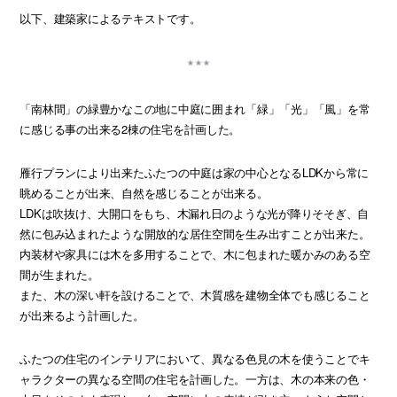
以下、建築家によるテキストです。
「南林間」の緑豊かなこの地に中庭に囲まれ「緑」「光」「風」を常
に感じる事の出来る2棟の住宅を計画した。
雁行プランにより出来たふたつの中庭は家の中心となるLDKから常に
眺めることが出来、自然を感じることが出来る。
LDKは吹抜け、大開口をもち、木漏れ日のような光が降りそそぎ、自
然に包み込まれたような開放的な居住空間を生み出すことが出来た。
内装材や家具には木を多用することで、木に包まれた暖かみのある空
間が生まれた。
また、木の深い軒を設けることで、木質感を建物全体でも感じること
が出来るよう計画した。
ふたつの住宅のインテリアにおいて、異なる色見の木を使うことでキ
ャラクターの異なる空間の住宅を計画した。一方は、木の本来の色・