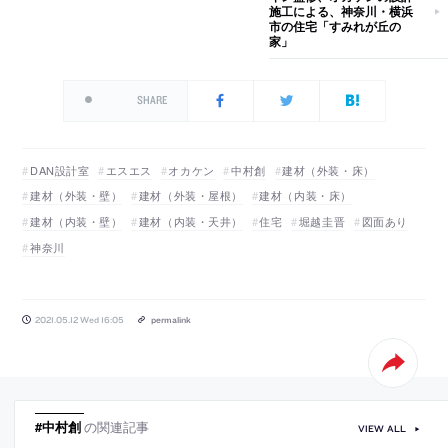
施工による、神奈川・横浜
市の住宅「すみれが丘の
家」
SHARE
DAN設計室
エスエス
オカケン
中村創
建材（外装・床）
建材（外装・壁）
建材（外装・屋根）
建材（内装・床）
建材（内装・壁）
建材（内装・天井）
住宅
堀越圭晋
図面あり
神奈川
2021.05.12 Wed 16:05
permalink
#中村創
の関連記事
VIEW ALL