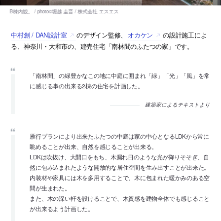
中村創 / DAN設計室
のデザイン監修、
オカケン
の設計施工によ
る、神奈川・大和市の、建売住宅「南林間のふたつの家」です。
「南林間」の緑豊かなこの地に中庭に囲まれ「緑」「光」「風」を常
に感じる事の出来る2棟の住宅を計画した。
建築家によるテキストより
雁行プランにより出来たふたつの中庭は家の中心となるLDKから常に
眺めることが出来、自然を感じることが出来る。
LDKは吹抜け、大開口をもち、木漏れ日のような光が降りそそぎ、自
然に包み込まれたような開放的な居住空間を生み出すことが出来た。
内装材や家具には木を多用することで、木に包まれた暖かみのある空
間が生まれた。
また、木の深い軒を設けることで、木質感を建物全体でも感じること
が出来るよう計画した。