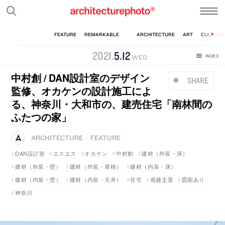
2021
.
5
.
12
WED
中村創 / DAN設計室のデザイン
SHARE
監修、オカケンの設計施工によ
る、神奈川・大和市の、建売住宅「南林間の
ふたつの家」
ARCHITECTURE
FEATURE
|
DAN設計室
エスエス
オカケン
中村創
建材（外装・床）
建材（外装・壁）
建材（外装・屋根）
建材（内装・床）
建材（内装・壁）
建材（内装・天井）
住宅
堀越圭晋
図面あり
神奈川