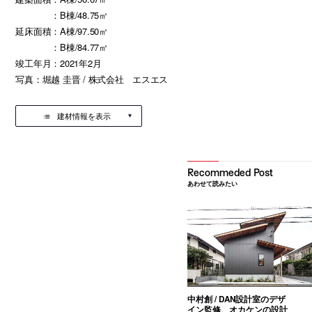
：B棟/48.75㎡
延床面積：A棟/97.50㎡
：B棟/84.77㎡
竣工年月：2021年2月
写真：堀越 圭晋 / 株式会社 エスエス
建材情報を表示
あわせて読みたい
中村創 / DAN設計室のデザ
イン監修、オカケンの設計