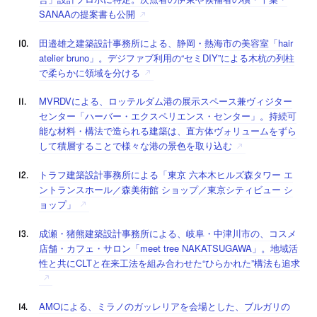
SANAAの提案書も公開
田邉雄之建築設計事務所による、静岡・熱海市の美容室「hair
atelier bruno」。デジファブ利用の“セミDIY”による木杭の列柱
で柔らかに領域を分ける
MVRDVによる、ロッテルダム港の展示スペース兼ヴィジター
センター「ハーバー・エクスペリエンス・センター」。持続可
能な材料・構法で造られる建築は、直方体ヴォリュームをずら
して積層することで様々な港の景色を取り込む
トラフ建築設計事務所による「東京 六本木ヒルズ森タワー エ
ントランスホール／森美術館 ショップ／東京シティビュー シ
ョップ」
成瀬・猪熊建築設計事務所による、岐阜・中津川市の、コスメ
店舗・カフェ・サロン「meet tree NAKATSUGAWA」。地域活
性と共にCLTと在来工法を組み合わせた“ひらかれた”構法も追求
AMOによる、ミラノのガッレリアを会場とした、ブルガリの