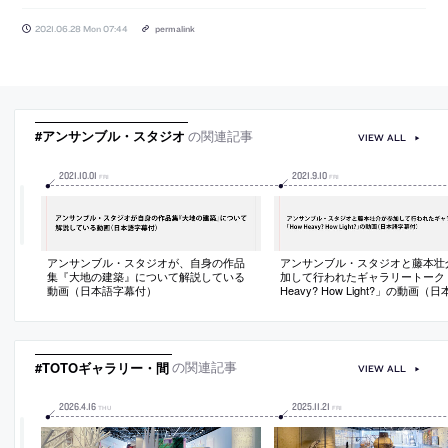
2021.06.28 Mon 07:44
permalink
#アンサンブル・スタジオ
の関連記事
VIEW ALL
2021
.
10
.
01
2021
.
9
.
10
FRI
FRI
アンサンブル・スタジオが、自身の作品
アンサンブル・スタジオと藤本壮
集『大地の建築』について解説している
加して行われたギャラリートーク「
動画（日本語字幕付）
Heavy? How Light?」の動画（
付）
#TOTOギャラリー・間
の関連記事
VIEW ALL
2026
.
4
.
16
2025
.
11
.
21
THU
FRI