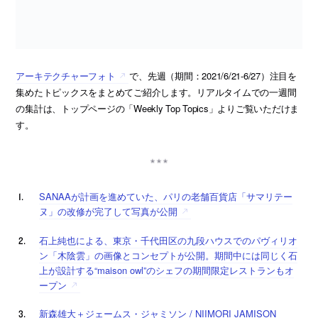
アーキテクチャーフォト
で、先週（期間：2021/6/21-6/27）注目を
集めたトピックスをまとめてご紹介します。リアルタイムでの一週間
の集計は、トップページの「Weekly Top Topics」よりご覧いただけま
す。
SANAAが計画を進めていた、パリの老舗百貨店「サマリテー
ヌ」の改修が完了して写真が公開
石上純也による、東京・千代田区の九段ハウスでのパヴィリオ
ン「木陰雲」の画像とコンセプトが公開。期間中には同じく石
上が設計する“maison owl”のシェフの期間限定レストランもオ
ープン
新森雄大＋ジェームス・ジャミソン / NIIMORI JAMISON