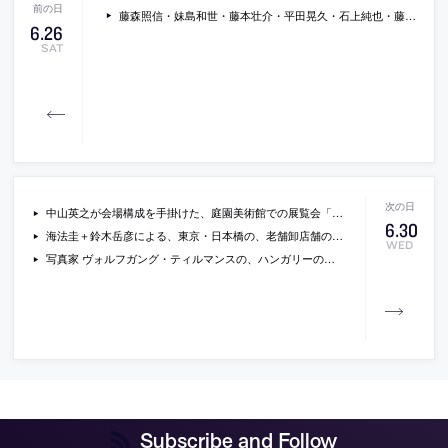
藤森照信・妹島和世・藤本壮介・平田晃久・石上純也・藤原徹平・会田誠による「パビリオン・トウキョウ2021展 at ワタリウム美術館」の会場写真。都内で公開される建築家たちのパヴィリオンに関する資料等を紹介
6
.
26
SAT
中山英之が会場構成を手掛けた、庭園美術館での展覧会「ルネ・ラリック リミックス（新館ギャラリー1）」をレポート。邸宅を構想し、ここにしかない展示空間を設計
6
.
30
海法圭＋鈴木岳彦による、東京・日本橋の、老舗卸店舗の上層階フロアの改修「MKKビル8階」。服飾のデザイン・生産・卸売・教育が集まるコモンズとなるスペースを持った施設
WED
写真家 ヴォルフガング・ティルマンスの、ハンガリーの現代美術館での展覧会「Your body is yours」の会場写真
Subscribe and Follow