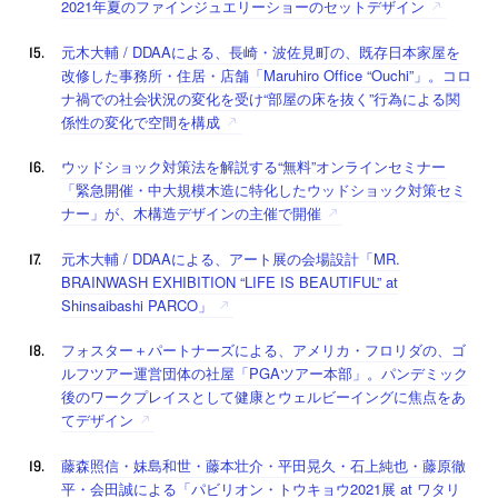
2021年夏のファインジュエリーショーのセットデザイン
元木大輔 / DDAAによる、長崎・波佐見町の、既存日本家屋を
改修した事務所・住居・店舗「Maruhiro Office “Ouchi”」。コロ
ナ禍での社会状況の変化を受け“部屋の床を抜く”行為による関
係性の変化で空間を構成
ウッドショック対策法を解説する“無料”オンラインセミナー
「緊急開催・中大規模木造に特化したウッドショック対策セミ
ナー」が、木構造デザインの主催で開催
元木大輔 / DDAAによる、アート展の会場設計「MR.
BRAINWASH EXHIBITION “LIFE IS BEAUTIFUL” at
Shinsaibashi PARCO」
フォスター＋パートナーズによる、アメリカ・フロリダの、ゴ
ルフツアー運営団体の社屋「PGAツアー本部」。パンデミック
後のワークプレイスとして健康とウェルビーイングに焦点をあ
てデザイン
藤森照信・妹島和世・藤本壮介・平田晃久・石上純也・藤原徹
平・会田誠による「パビリオン・トウキョウ2021展 at ワタリ