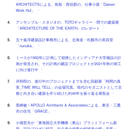
ARCHITECTSによる、鳥取・西伯郡の、仕事小屋「Daisen
Work Hut」
アンサンブル・スタジオの、TOTOギャラリー・間での建築展
「ARCHITECTURE OF THE EARTH」のレポート
五十嵐淳建築設計事務所による、北海道・札幌市の美容室
「nunuka」
ミースが1952年に計画して頓挫したインディアナ大学施設の計
画が発見され、その計画の建設プロジェクトが2021年秋の竣工
に向け進行中
岸和郎の、進行中のプロジェクトまでを含む回顧展「時間の真
実_TIME WILL TELL」の会場写真。現代のモダニストとして京
都と向き合い建築を作り続けた約40年を振り返る展覧会
黒崎敏 / APOLLO Architects & Associatesによる、東京・三鷹
市の住宅「GRACE」
小堀哲夫が「東海国立大学機構（東山）プラットフォーム新
営」設計プロポに特定。次点者の伊東や候補者の槇・千葉・