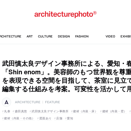
武田慎太良デザイン事務所による、愛知・
「Shin enom」。美容師のもつ世界観を
を表現できる空間を目指して、茶室に見立
編集する仕組みを考案。可変性を活かして
ARCHITECTURE
|
FEATURE
丸泰
森田真悠
武田慎太良デザイン事務所
建材（内装・床）
建材（内装・壁）
建材（内装・その他）
図面あり
店舗
愛知