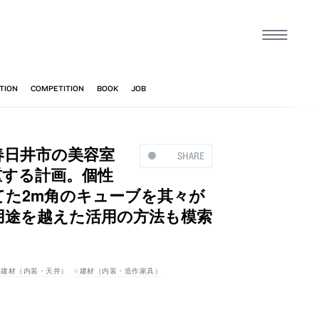
春日井市の美容室
SHARE
尊重する計画。個性
てた2m角のキューブを其々が
用途を越えた活用の方法も模索
建材（内装・天井）
建材（内装・造作家具）