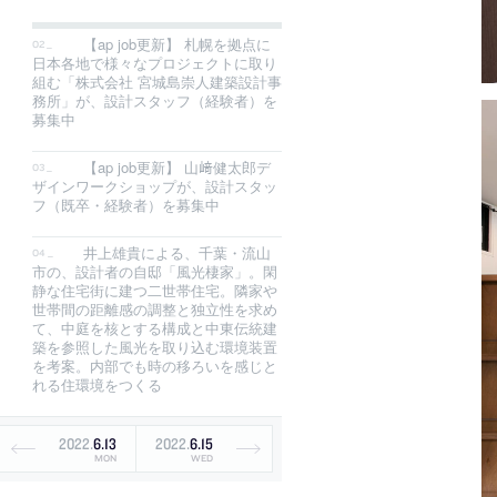
【ap job更新】 札幌を拠点に
日本各地で様々なプロジェクトに取り
組む「株式会社 宮城島崇人建築設計事
務所」が、設計スタッフ（経験者）を
募集中
【ap job更新】 山﨑健太郎デ
ザインワークショップが、設計スタッ
フ（既卒・経験者）を募集中
井上雄貴による、千葉・流山
市の、設計者の自邸「風光棲家」。閑
静な住宅街に建つ二世帯住宅。隣家や
世帯間の距離感の調整と独立性を求め
て、中庭を核とする構成と中東伝統建
築を参照した風光を取り込む環境装置
を考案。内部でも時の移ろいを感じと
れる住環境をつくる
2022
.
6
.
13
2022
.
6
.
15
MON
WED