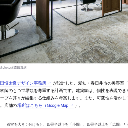
武田慎太良デザイン事務所
が設計した、愛知・春日井市の美容室「Sh
美容師のもつ世界観を尊重する計画です。建築家は、個性を表現でき
ューブを其々が編集する仕組みを考案します。また、可変性を活かし
す。店舗の
場所はこちら（Google Map
）。
茶室を大きく分けると、四畳半以下を「小間」、四畳半以上を「広間」と