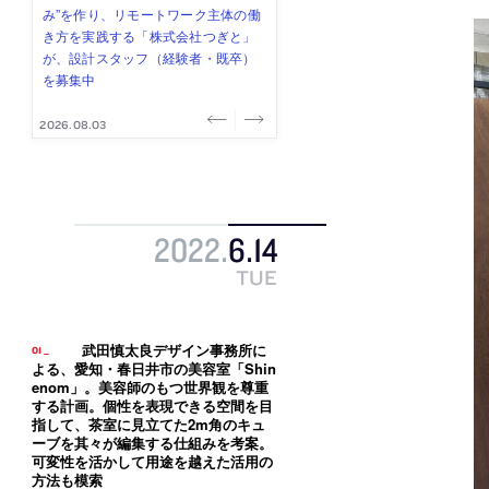
み”を作り、リモートワーク主体の働
ー (業務委託) を募集中
け、スタッフ同士で助け合う環境づ
ALA INC.」が、設計スタッフ・アル
的でシンプルなデザイン”を志向する
き方を実践する「株式会社つぎと」
くりも行う「E.A.S.T.architects」
バイト・事務職を募集中
「PANDA：山本浩三建築設計事務
が、設計スタッフ（経験者・既卒）
が、設計スタッフ（経験者・既卒・
所」が、設計スタッフ（経験者・既
を募集中
2027年新卒）を募集中
卒・2027年新卒）を募集中
2026.08.03
2026.08.03
2026.07.31
2026.07.30
2026.07.29
2022
.
6
.
14
TUE
武田慎太良デザイン事務所に
よる、愛知・春日井市の美容室「Shin
enom」。美容師のもつ世界観を尊重
する計画。個性を表現できる空間を目
指して、茶室に見立てた2m角のキュ
ーブを其々が編集する仕組みを考案。
可変性を活かして用途を越えた活用の
方法も模索