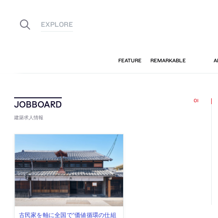
建築求人情報
古民家を軸に全国で“価値循環の仕組
リノベる株式会社が、設計パートナ
社会への影響力のある建築を手掛
代官山を拠点に活動する「梅澤竜也 /
住宅や共同住宅などを手掛け、“合理