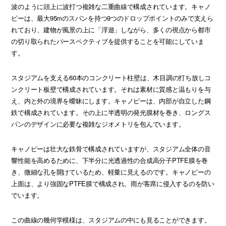
波のように頭上に波打つ複雑な二重曲線で構成されています。キャノ
ピーは、最大95mのスパンを持つ9つのドロップポイントのみで支えら
れており、建物が風景の上に「浮遊」しながら、多くの視点から都市
の切り取られたパースペクティブを提供することを可能にしていま
す。
スタジアムを支える60本のコンクリート柱壁は、木目調の打ち放しコ
ンクリート板壁で構成されています。それは素材に質感と温もりを与
え、内と外の境界を曖昧にします。キャノピーは、内部が自立した鋼
鉄で構成されています。その上に半透明の発光膜材を巻き、ロングス
パンのデザインに必要な複雑なジオメトリを包んでいます。
キャノピーは壮大な鉄骨で構成されていますが、スタジアム全体の音
響性能を高めるために、下半分に光透過性の合成高分子PTFE膜を巻
き、微細な孔を開けているため、軽量に見えるのです。キャノピーの
上面は、より強固なPTFE膜で構成され、雨が客席に侵入するのを防い
でいます。
この曲線の幾何学模様は、スタジアムの中にも見ることができます。