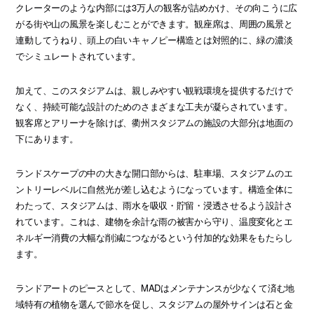
クレーターのような内部には3万人の観客が詰めかけ、その向こうに広
がる街や山の風景を楽しむことができます。観座席は、周囲の風景と
連動してうねり、頭上の白いキャノピー構造とは対照的に、緑の濃淡
でシミュレートされています。
加えて、このスタジアムは、親しみやすい観戦環境を提供するだけで
なく、持続可能な設計のためのさまざまな工夫が凝らされています。
観客席とアリーナを除けば、衢州スタジアムの施設の大部分は地面の
下にあります。
ランドスケープの中の大きな開口部からは、駐車場、スタジアムのエ
ントリーレベルに自然光が差し込むようになっています。構造全体に
わたって、スタジアムは、雨水を吸収・貯留・浸透させるよう設計さ
れています。これは、建物を余計な雨の被害から守り、温度変化とエ
ネルギー消費の大幅な削減につながるという付加的な効果をもたらし
ます。
ランドアートのピースとして、MADはメンテナンスが少なくて済む地
域特有の植物を選んで節水を促し、スタジアムの屋外サインは石と金