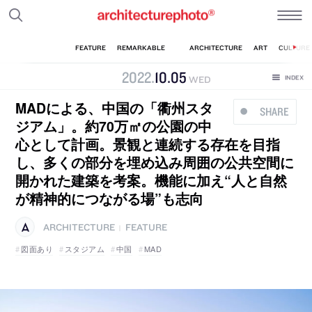
2022
.
10
.
05
WED
MADによる、中国の「衢州スタ
SHARE
ジアム」。約70万㎡の公園の中
心として計画。景観と連続する存在を目指
し、多くの部分を埋め込み周囲の公共空間に
開かれた建築を考案。機能に加え“人と自然
が精神的につながる場”も志向
ARCHITECTURE
FEATURE
|
図面あり
スタジアム
中国
MAD