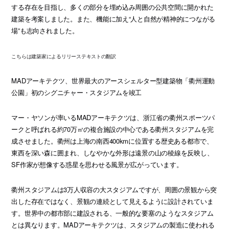
する存在を目指し、多くの部分を埋め込み周囲の公共空間に開かれた
建築を考案しました。また、機能に加え“人と自然が精神的につながる
場”も志向されました。
こちらは建築家によるリリーステキストの翻訳
MADアーキテクツ、世界最大のアースシェルター型建築物「衢州運動
公園」初のシグニチャー・スタジアムを竣工
マー・ヤソンが率いるMADアーキテクツは、浙江省の衢州スポーツパ
ークと呼ばれる約70万㎡の複合施設の中心である衢州スタジアムを完
成させました。衢州は上海の南西400kmに位置する歴史ある都市で、
東西を深い森に囲まれ、しなやかな外形は遠景の山の稜線を反映し、
SF作家が想像する惑星を思わせる風景が広がっています。
衢州スタジアムは3万人収容の大スタジアムですが、周囲の景観から突
出した存在ではなく、景観の連続として見えるように設計されていま
す。世界中の都市部に建設される、一般的な要塞のようなスタジアム
とは異なります。MADアーキテクツは、スタジアムの製造に使われる