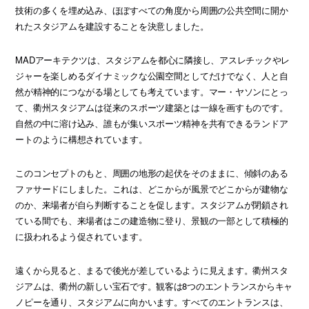
技術の多くを埋め込み、ほぼすべての角度から周囲の公共空間に開か
れたスタジアムを建設することを決意しました。
MADアーキテクツは、スタジアムを都心に隣接し、アスレチックやレ
ジャーを楽しめるダイナミックな公園空間としてだけでなく、人と自
然が精神的につながる場としても考えています。マー・ヤソンにとっ
て、衢州スタジアムは従来のスポーツ建築とは一線を画すものです。
自然の中に溶け込み、誰もが集いスポーツ精神を共有できるランドア
ートのように構想されています。
このコンセプトのもと、周囲の地形の起伏をそのままに、傾斜のある
ファサードにしました。これは、どこからが風景でどこからが建物な
のか、来場者が自ら判断することを促します。スタジアムが閉鎖され
ている間でも、来場者はこの建造物に登り、景観の一部として積極的
に扱われるよう促されています。
遠くから見ると、まるで後光が差しているように見えます。衢州スタ
ジアムは、衢州の新しい宝石です。観客は8つのエントランスからキャ
ノピーを通り、スタジアムに向かいます。すべてのエントランスは、