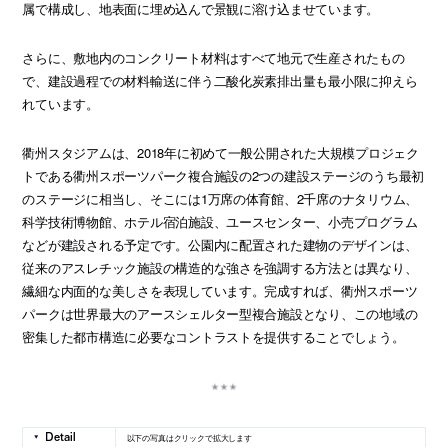
属で構成し、地表面に埋め込んで景観に溶け込ませています。
さらに、敷地内のコンクリート材料はすべて地元で生産されたもの
で、建設過程での材料輸送に伴う二酸化炭素排出量も最小限に抑えら
れています。
衢州スタジアムは、2018年に初めて一般公開された大規模プロジェク
トである衢州スポーツパーク複合施設の2つの建設ステージのうち最初
のステージに相当し、そこには1万席の体育館、2千席のナタリウム、
科学技術博物館、ホテル宿泊施設、ユースセンター、小売プログラム
などが建設される予定です。公園内に配置された建物のデザインは、
従来のアスレチック施設の構造的な強さを強調する方法とは異なり、
繊細な内面的な美しさを表現しています。完成すれば、衢州スポーツ
パークは世界最大のアースシェルター型複合施設となり、この地域の
密集した都市構造に必要なコントラストを提供することでしょう。
以下の写真はクリックで拡大します