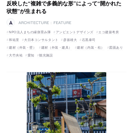
反映した“複雑で多義的な形”によって“開かれた
状態”が生まれる
ARCHITECTURE
FEATURE
|
NPO法人まちの縁側育み隊
アンビエントデザインズ
エコ建築考房
和祐里
大日本コンサルタント
彦坂雄大
石黒泰司
建材（外装・壁）
建材（外装・建具）
建材（内装・柱）
図面あり
大竹央祐
愛知
観光施設