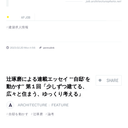
job.architecturephoto.net
AP JOB
建築求人情報
2023.02.20 Mon 11:56
permalink
辻琢磨による連載エッセイ “‘自邸’を
SHARE
動かす” 第１回「少しずつ建てる、
広々と住まう、ゆっくり考える」
ARCHITECTURE
FEATURE
|
自邸を動かす
辻琢磨
論考