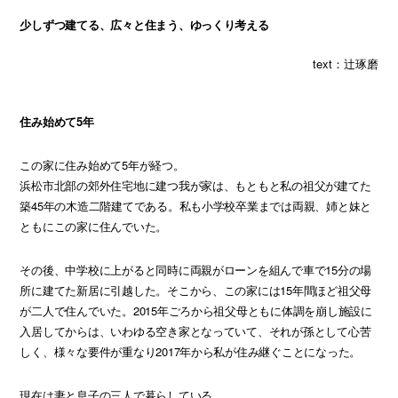
少しずつ建てる、広々と住まう、ゆっくり考える
text：辻琢磨
住み始めて5年
この家に住み始めて5年が経つ。
浜松市北部の郊外住宅地に建つ我が家は、もともと私の祖父が建てた
築45年の木造二階建てである。私も小学校卒業までは両親、姉と妹と
ともにこの家に住んでいた。
その後、中学校に上がると同時に両親がローンを組んで車で15分の場
所に建てた新居に引越した。そこから、この家には15年間ほど祖父母
が二人で住んでいた。2015年ごろから祖父母ともに体調を崩し施設に
入居してからは、いわゆる空き家となっていて、それが孫として心苦
しく、様々な要件が重なり2017年から私が住み継ぐことになった。
現在は妻と息子の三人で暮らしている。