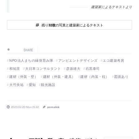
建築家によるテキストより
残り
の写真と建築家によるテキスト
32枚
SHARE
NPO法人まちの縁側育み隊
アンビエントデザインズ
エコ建築考房
和祐里
大日本コンサルタント
彦坂雄大
石黒泰司
建材（外装・壁）
建材（外装・建具）
建材（内装・柱）
図面あり
大竹央祐
愛知
観光施設
2023.02.20 Mon 15:22
permalink