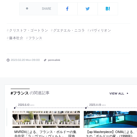
SHARE
クリストフ・ゴートラン
グエナエル・ニコラ
パヴィリオン
藤本壮介
フランス
2023.02.20 Mon 09:00
permalink
#フランス
の関連記事
VIEW ALL
2026
.
6
.
10
2025
.
11
.
19
WED
WED
MVRDVによる、フランス・ボルドーの集
【ap Masterpiece】OMAによる
合住宅「ラ・ヴァレ・ヴェルト」。現地
スの「ボルドーの家」(1998年)