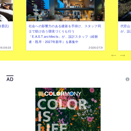
務委託)
社会への影響力のある建築を手掛け、スタッフ同
代官山を
士で助け合う環境づくりも行う
が、設
「E.A.S.T.architects」が、設計スタッフ（経験
者・既卒・2027年新卒）を募集中
26.08.03
2026.07.31