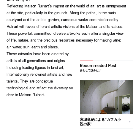
Reflecting Maison Ruinart’s imprint on the world of art, art is omnipresent
at the site, particularly in the grounds. Along the paths, in the main
courtyard and the artists garden, numerous works commissioned by
Ruinart will reveal different artistic visions of the Maison and its values.
These powerful, committed, diverse artworks each offer a singular view
of life, nature, and the precious resources necessary for making wine:
air, water, sun, earth and plants.
These artworks have been created by
artists of all generations and origins
including leading figures in land art,
あわせて読みたい
internationally renowned artists and new
talents. They are conceptual,
technological and reflect the diversity so
dear to Maison Ruinart.
宮城竜紀による”カフカ小
説の家”