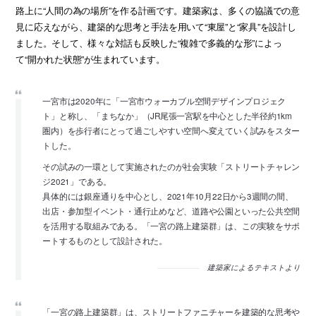
路上に“人間の為の場所”を作る計画です。建築家は、多くの協議での意
見に応えながら、建築的な思考と手法を用いて“東屋”と“家具”を設計し
ました。そして、様々な対話も反映した“複雑で多義的な形”によっ
て“開かれた状態”が生まれています。
一宮市は2020年に「一宮市ウォーカブル空間デザインプロジェク
ト」と称し、「まちなか」（JR尾張一宮駅を中心とした半径約1km
圏内）を歩行者にとって過ごしやすい空間へ変えていく試みをスター
トした。
その試みの一環として実施されたのが社会実験「ストリートチャレン
ジ2021」である。
具体的には銀座通りを中心とし、2021年10月22日から3週間の間、
出店・参加型イベント・通行止めなど、道路や公園といった公共空間
を活用する取組みである。「一宮の路上建築群」は、この実験をサポ
ートするものとして設計された。
建築家によるテキストより
「一宮の路上建築群」は、ストリートファニチャーを建築的な思考や