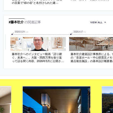
の言葉で“緑の谷”と名付けられた建
築。“親密さ”の実現を目指し、3つの棟を
くり抜いて“緑豊かな円形の中庭”を形成す
る構成を考案。様々な樹種を収めた植木
鉢の維持管理の為に庭師のアクセス経路
も用意
#藤本壮介
の関連記事
VIEW ALL
2026
.
5
.
24
2026
.
4
.
17
SUN
FRI
藤本壮介へのインタビュー動画「語り継
藤本壮介建築設計事務所による、
ぐ、未来へ」。大阪・関西万博を振り返
の「音楽ホール・中心部震災メモ
って話を聞く内容。2026年5月に公開され
拠点複合施設」の基本設計概要書
たもの