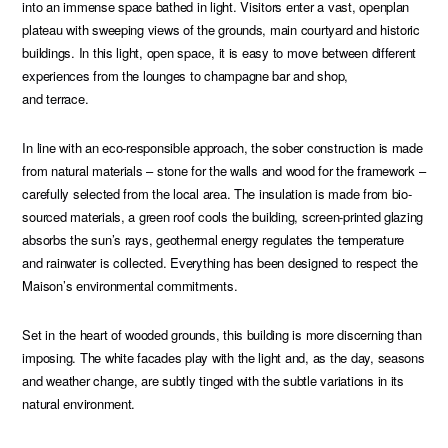
into an immense space bathed in light. Visitors enter a vast, openplan
plateau with sweeping views of the grounds, main courtyard and historic
buildings. In this light, open space, it is easy to move between different
experiences from the lounges to champagne bar and shop,
and terrace.
In line with an eco-responsible approach, the sober construction is made
from natural materials – stone for the walls and wood for the framework –
carefully selected from the local area. The insulation is made from bio-
sourced materials, a green roof cools the building, screen-printed glazing
absorbs the sun’s rays, geothermal energy regulates the temperature
and rainwater is collected. Everything has been designed to respect the
Maison’s environmental commitments.
Set in the heart of wooded grounds, this building is more discerning than
imposing. The white facades play with the light and, as the day, seasons
and weather change, are subtly tinged with the subtle variations in its
natural environment.