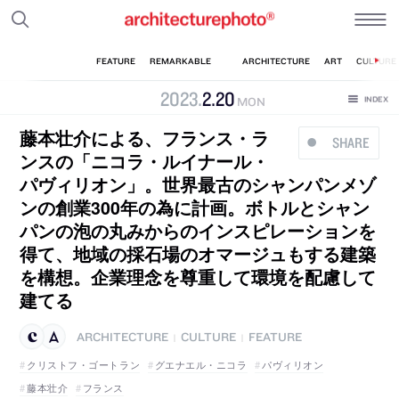
2023
.
2
.
20
MON
藤本壮介による、フランス・ラ
SHARE
ンスの「ニコラ・ルイナール・
パヴィリオン」。世界最古のシャンパンメゾ
ンの創業300年の為に計画。ボトルとシャン
パンの泡の丸みからのインスピレーションを
得て、地域の採石場のオマージュもする建築
を構想。企業理念を尊重して環境を配慮して
建てる
ARCHITECTURE
CULTURE
FEATURE
|
|
クリストフ・ゴートラン
グエナエル・ニコラ
パヴィリオン
藤本壮介
フランス