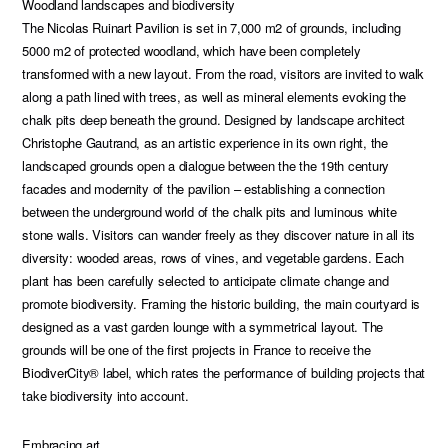
Woodland landscapes and biodiversity
The Nicolas Ruinart Pavilion is set in 7,000 m2 of grounds, including
5000 m2 of protected woodland, which have been completely
transformed with a new layout. From the road, visitors are invited to walk
along a path lined with trees, as well as mineral elements evoking the
chalk pits deep beneath the ground. Designed by landscape architect
Christophe Gautrand, as an artistic experience in its own right, the
landscaped grounds open a dialogue between the the 19th century
facades and modernity of the pavilion – establishing a connection
between the underground world of the chalk pits and luminous white
stone walls. Visitors can wander freely as they discover nature in all its
diversity: wooded areas, rows of vines, and vegetable gardens. Each
plant has been carefully selected to anticipate climate change and
promote biodiversity. Framing the historic building, the main courtyard is
designed as a vast garden lounge with a symmetrical layout. The
grounds will be one of the first projects in France to receive the
BiodiverCity® label, which rates the performance of building projects that
take biodiversity into account.
Embracing art