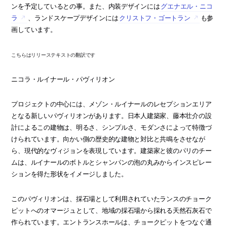
ンを予定しているとの事。また、内装デザインには
グエナエル・ニコ
ラ
、ランドスケープデザインには
クリストフ・ゴートラン
も参
画しています。
こちらはリリーステキストの翻訳です
ニコラ・ルイナール・パヴィリオン
プロジェクトの中心には、メゾン・ルイナールのレセプションエリア
となる新しいパヴィリオンがあります。日本人建築家、藤本壮介の設
計によるこの建物は、明るさ、シンプルさ、モダンさによって特徴づ
けられています。向かい側の歴史的な建物と対比と共鳴をさせなが
ら、現代的なヴィジョンを表現しています。建築家と彼のパリのチー
ムは、ルイナールのボトルとシャンパンの泡の丸みからインスピレー
ションを得た形状をイメージしました。
このパヴィリオンは、採石場として利用されていたランスのチョーク
ピットへのオマージュとして、地域の採石場から採れる天然石灰石で
作られています。エントランスホールは、チョークピットをつなぐ通