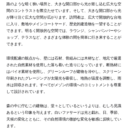
路のような暗く狭い場所と、大きな開口部から光が差し込む広大な空
間のコントラストを際立たせています。そして、大きな開口部から光
が降り注ぐ広大な空間が広がります。訪問者は、広大で開放的な台地
に入り、敷地やメインコートヤード、歴史的建造物を一望することが
できます。明るく開放的な空間では、ラウンジ、シャンパンバーやシ
ョップ、テラスなど、さまざまな体験の間を簡単に行き来することが
できます。
環境配慮の観点から、壁には石材、骨組みには木材など、地元で厳選
された自然素材を使用した落ち着いた造りになっています。断熱材に
はバイオ素材を使用し、グリーンルーフが建物を冷やし、スクリーン
印刷されたグレージングが太陽光を吸収し、地熱が温度を調整し、雨
水は回収されます。すべてがメゾンの環境へのコミットメントを尊重
して設計されています。
森の中に佇むこの建物は、堂々としているというよりは、むしろ見識
あるという印象を与えます。白いファサードは光と戯れ、日、季節、
天候の変化とともに、その自然環境の微妙な変化を敏感に反映してい
ます。