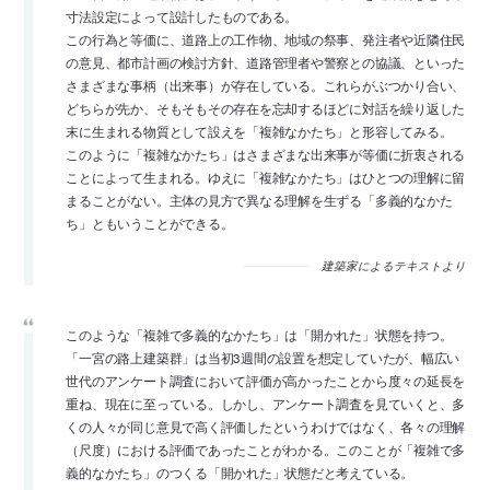
寸法設定によって設計したものである。
この行為と等価に、道路上の工作物、地域の祭事、発注者や近隣住民
の意見、都市計画の検討方針、道路管理者や警察との協議、といった
さまざまな事柄（出来事）が存在している。これらがぶつかり合い、
どちらが先か、そもそもその存在を忘却するほどに対話を繰り返した
末に生まれる物質として設えを「複雑なかたち」と形容してみる。
このように「複雑なかたち」はさまざまな出来事が等価に折衷される
ことによって生まれる。ゆえに「複雑なかたち」はひとつの理解に留
まることがない。主体の見方で異なる理解を生ずる「多義的なかた
ち」ともいうことができる。
建築家によるテキストより
このような「複雑で多義的なかたち」は「開かれた」状態を持つ。
「一宮の路上建築群」は当初3週間の設置を想定していたが、幅広い
世代のアンケート調査において評価が高かったことから度々の延長を
重ね、現在に至っている。しかし、アンケート調査を見ていくと、多
くの人々が同じ意見で高く評価したというわけではなく、各々の理解
（尺度）における評価であったことがわかる。このことが「複雑で多
義的なかたち」のつくる「開かれた」状態だと考えている。