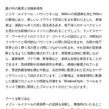
森の中の風景と生物多様性
ニコラ・ルイナール・パヴィリオンは、5000㎡の保護林を含む7000㎡
の敷地にあり、新しいレイアウトで完全に生まれ変わりました。来場
者は、道路から木々の生い茂る道を歩き、地下深くのチョークピット
を思わせる鉱物のエレメントに誘われることでしょう。ランドスケー
プ・アーキテクトのクリストフ・ゴートランの設計により、19世紀の
ファサードと現代的なパヴィリオンの間に対話が生まれ、白亜の地下
世界と白く輝く石の壁との間につながりが生まれ、それ自体が芸術体
験となるように造園が施されています。来場者は自由に散策しなが
ら、森林地帯、ブドウ畑、野菜畑など、多様な自然を発見することが
できます。気候変動や生物多様性を考慮し、植物が厳選されていま
す。歴史的建造物を囲む中庭は、左右対称に配置された広大なガーデ
ンラウンジとして設計されています。この敷地は、生物多様性に配慮
した建築プロジェクトの性能を評価する「BiodiverCity®」ラベルをフ
ランスで最初に取得したプロジェクトのひとつになります。
アートを取り込む
メゾン・ルイナールの美術界への足跡を反映し、敷地内のいたるとこ